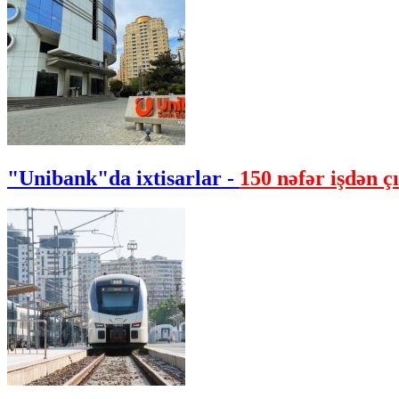
"Unibank"da ixtisarlar -
150 nəfər işdən çı