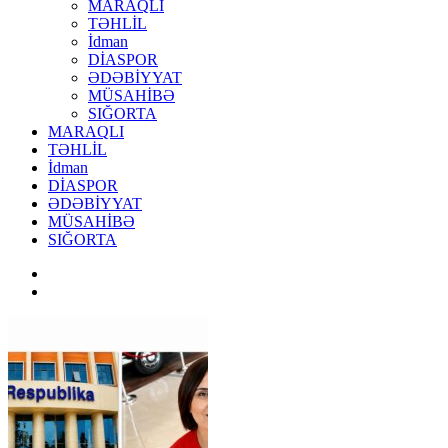
MARAQLI
TƏHLİL
İdman
DİASPOR
ƏDƏBİYYAT
MÜSAHİBƏ
SIĞORTA
MARAQLI
TƏHLİL
İdman
DİASPOR
ƏDƏBİYYAT
MÜSAHİBƏ
SIĞORTA