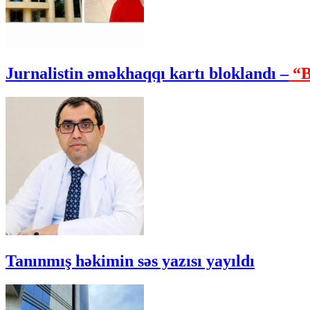
Jurnalistin əməkhaqqı kartı bloklandı –
“B
Tanınmış həkimin səs yazısı yayıldı