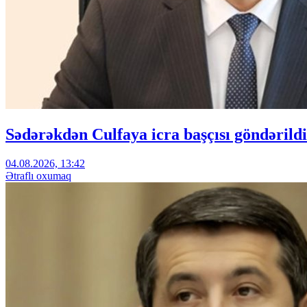
Sədərəkdən Culfaya icra başçısı göndərildi
04.08.2026, 13:42
Ətraflı oxumaq