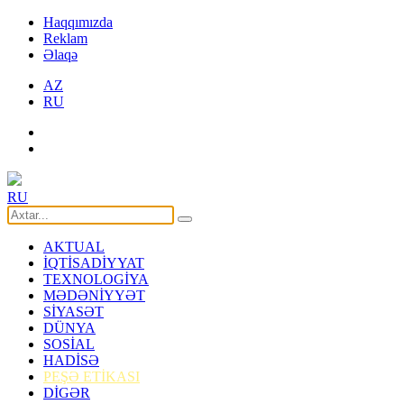
Haqqımızda
Reklam
Əlaqə
AZ
RU
RU
AKTUAL
İQTİSADİYYAT
TEXNOLOGİYA
MƏDƏNİYYƏT
SİYASƏT
DÜNYA
SOSİAL
HADİSƏ
PEŞƏ ETİKASI
DİGƏR