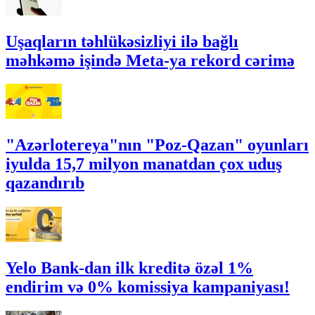
Uşaqların təhlükəsizliyi ilə bağlı
məhkəmə işində Meta-ya rekord cərimə
"Azərlotereya"nın "Poz-Qazan" oyunları
iyulda 15,7 milyon manatdan çox uduş
qazandırıb
Yelo Bank-dan ilk kreditə özəl 1%
endirim və 0% komissiya kampaniyası!