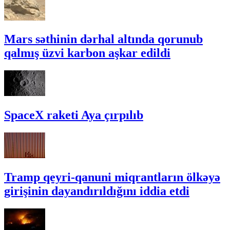
Mars səthinin dərhal altında qorunub
qalmış üzvi karbon aşkar edildi
SpaceX raketi Aya çırpılıb
Tramp qeyri-qanuni miqrantların ölkəyə
girişinin dayandırıldığını iddia etdi