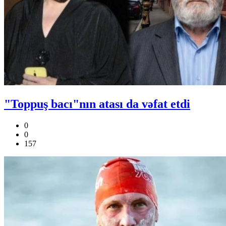
"Toppuş bacı"nın atası da vəfat etdi
0
0
157