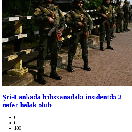
Şri-Lankada həbsxanadakı insidentdə 2
nəfər həlak olub
0
0
180