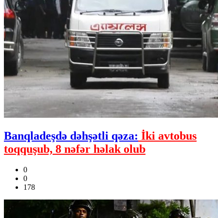
Banqladeşdə dəhşətli qəza:
İki avtobus
toqquşub, 8 nəfər həlak olub
0
0
178