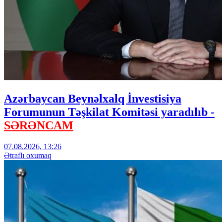
Azərbaycan Beynəlxalq İnvestisiya
Forumunun Təşkilat Komitəsi yaradılıb -
SƏRƏNCAM
07.08.2026, 13:26
Ətraflı oxumaq