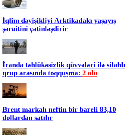
İqlim dəyişikliyi Arktikadakı yaşayış
şəraitini çətinləşdirir
İranda təhlükəsizlik qüvvələri ilə silahlı
qrup arasında toqquşma:
2 ölü
Brent markalı neftin bir bareli 83,10
dollardan satılır