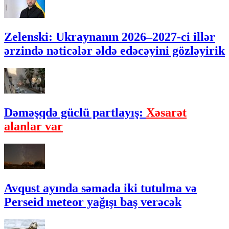
Zelenski: Ukraynanın 2026–2027-ci illər
ərzində nəticələr əldə edəcəyini gözləyirik
Dəməşqdə güclü partlayış:
Xəsarət
alanlar var
Avqust ayında səmada iki tutulma və
Perseid meteor yağışı baş verəcək