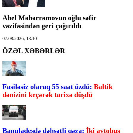
Abel Məhərrəmovun oğlu səfir
vəzifəsindən geri çağırıldı
07.08.2026, 13:10
ÖZƏL XƏBƏRLƏR
Fasiləsiz olaraq 55 saat üzdü:
Baltik
dənizini keçərək tarixə düşdü
Banqladeşdə dəhşətli qəza:
İki avtobus