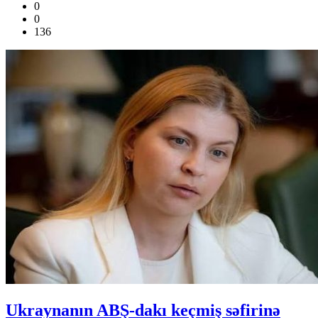
0
0
136
Ukraynanın ABŞ-dakı keçmiş səfirinə