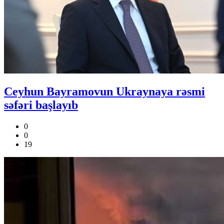
Ceyhun Bayramovun Ukraynaya rəsmi
səfəri başlayıb
0
0
19