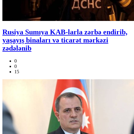
Rusiya Sumıya KAB-larla zərbə endirib,
yaşayış binaları və ticarət mərkəzi
zədələnib
0
0
15