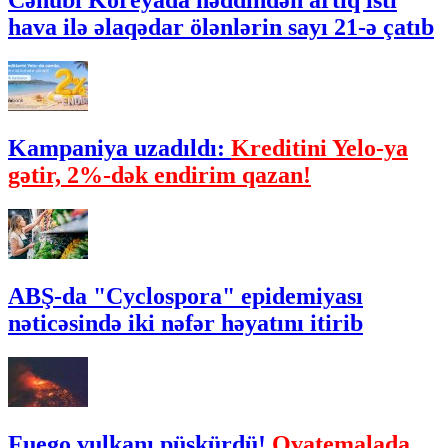
Cənubi Koreyada həddindən artıq isti
hava ilə əlaqədar ölənlərin sayı 21-ə çatıb
Kampaniya uzadıldı:
Kreditini Yelo-ya
gətir, 2%-dək endirim qazan!
ABŞ-da "Cyclospora" epidemiyası
nəticəsində iki nəfər həyatını itirib
Fuego vulkanı püskürdü!
Qvatemalada