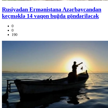
Rusiyadan Ermənistana Azərbaycandan
keçməklə 14 vaqon buğda göndəriləcək
0
0
190