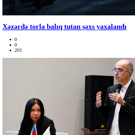
Xəzərdə torla balıq tutan şəxs yaxalandı
0
0
203