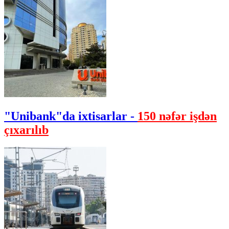
"Unibank"da ixtisarlar -
150 nəfər işdən
çıxarılıb