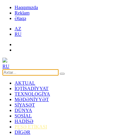
Haqqımızda
Reklam
Əlaqə
AZ
RU
RU
AKTUAL
İQTİSADİYYAT
TEXNOLOGİYA
MƏDƏNİYYƏT
SİYASƏT
DÜNYA
SOSİAL
HADİSƏ
PEŞƏ ETİKASI
DİGƏR