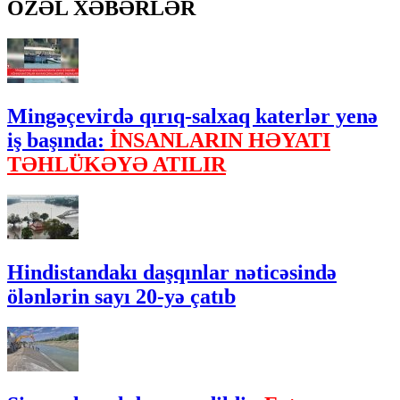
ÖZƏL XƏBƏRLƏR
Mingəçevirdə qırıq-salxaq katerlər yenə
iş başında:
İNSANLARIN HƏYATI
TƏHLÜKƏYƏ ATILIR
Hindistandakı daşqınlar nəticəsində
ölənlərin sayı 20-yə çatıb