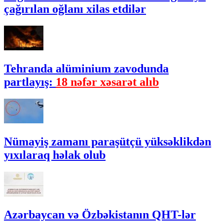
çağırılan oğlanı xilas etdilər
Tehranda alüminium zavodunda
partlayış:
18 nəfər xəsarət alıb
Nümayiş zamanı paraşütçü yüksəklikdən
yıxılaraq həlak olub
Azərbaycan və Özbəkistanın QHT-lər