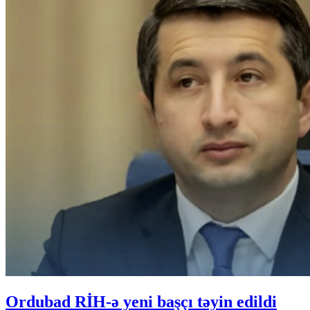
Ordubad RİH-ə yeni başçı təyin edildi