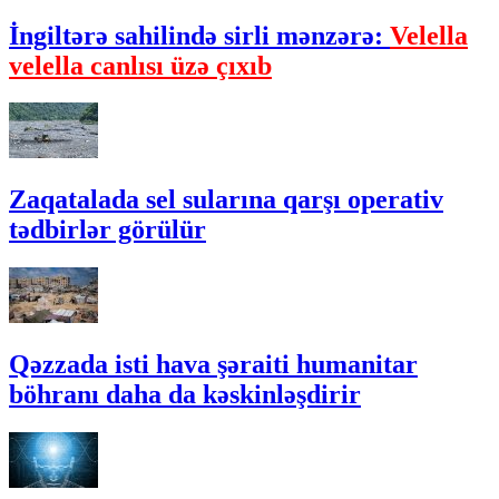
İngiltərə sahilində sirli mənzərə:
Velella
velella canlısı üzə çıxıb
Zaqatalada sel sularına qarşı operativ
tədbirlər görülür
Qəzzada isti hava şəraiti humanitar
böhranı daha da kəskinləşdirir