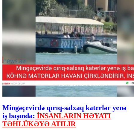
Mingəçevirdə qırıq-salxaq katerlər yenə
iş başında:
İNSANLARIN HƏYATI
TƏHLÜKƏYƏ ATILIR