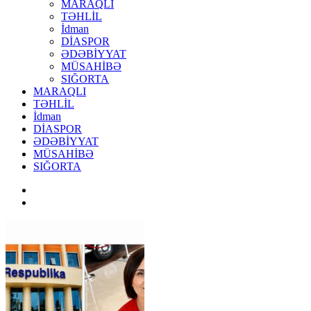
MARAQLI
TƏHLİL
İdman
DİASPOR
ƏDƏBİYYAT
MÜSAHİBƏ
SIĞORTA
MARAQLI
TƏHLİL
İdman
DİASPOR
ƏDƏBİYYAT
MÜSAHİBƏ
SIĞORTA