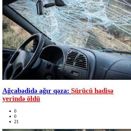
Ağcabədidə ağır qəza:
Sürücü hadisə
yerində öldü
0
0
21