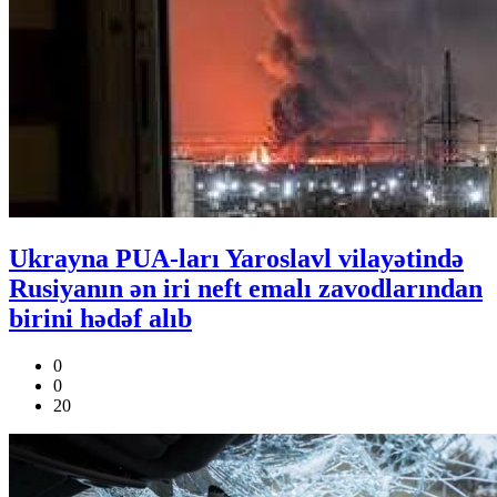
Ukrayna PUA-ları Yaroslavl vilayətində
Rusiyanın ən iri neft emalı zavodlarından
birini hədəf alıb
0
0
20