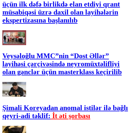
üçün ilk dəfə birlikdə elan etdiyi qrant
müsabiqəsi üzrə daxil olan layihələrin
ekspertizasına başlanılıb
Veysəloğlu MMC”nin “Dost Əllər”
layihəsi çərçivəsində neyromüxtəlifliyi
olan gənclər üçün masterklass keçirilib
Şimali Koreyadan anomal istilər ilə bağlı
qeyri-adi təklif:
İt əti şorbası