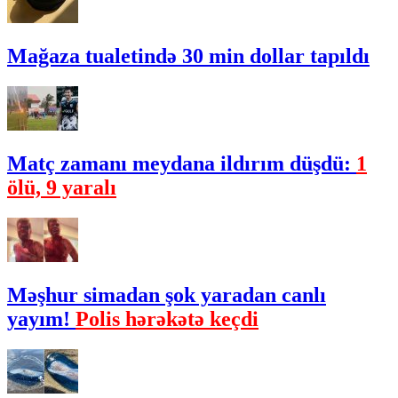
Mağaza tualetində 30 min dollar tapıldı
Matç zamanı meydana ildırım düşdü:
1
ölü, 9 yaralı
Məşhur simadan şok yaradan canlı
yayım!
Polis hərəkətə keçdi