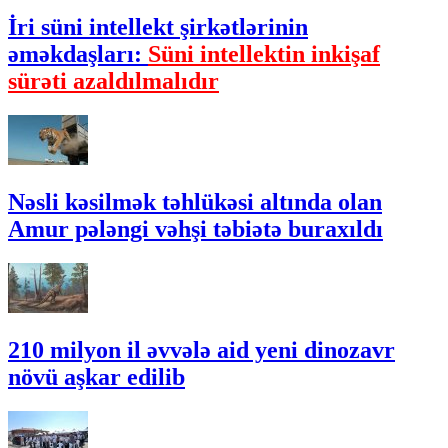
İri süni intellekt şirkətlərinin
əməkdaşları:
Süni intellektin inkişaf
sürəti azaldılmalıdır
Nəsli kəsilmək təhlükəsi altında olan
Amur pələngi vəhşi təbiətə buraxıldı
210 milyon il əvvələ aid yeni dinozavr
növü aşkar edilib