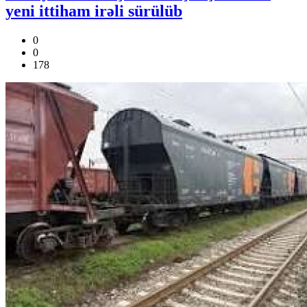
yeni ittiham irəli sürülüb
0
0
178