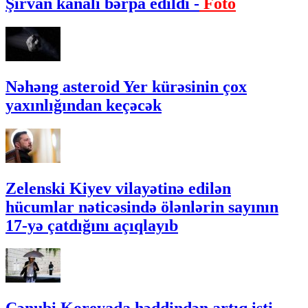
Şirvan kanalı bərpa edildi -
Foto
Nəhəng asteroid Yer kürəsinin çox
yaxınlığından keçəcək
Zelenski Kiyev vilayətinə edilən
hücumlar nəticəsində ölənlərin sayının
17-yə çatdığını açıqlayıb