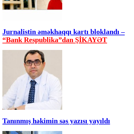
Jurnalistin əməkhaqqı kartı bloklandı –
“Bank Respublika”dan ŞİKAYƏT
Tanınmış həkimin səs yazısı yayıldı