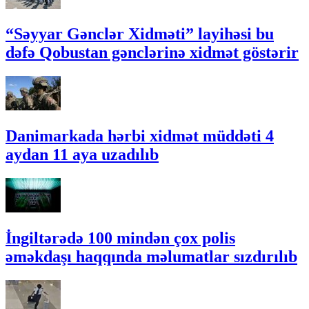
“Səyyar Gənclər Xidməti” layihəsi bu
dəfə Qobustan gənclərinə xidmət göstərir
Danimarkada hərbi xidmət müddəti 4
aydan 11 aya uzadılıb
İngiltərədə 100 mindən çox polis
əməkdaşı haqqında məlumatlar sızdırılıb