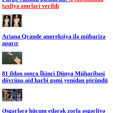
təxliyə əmrləri verildi
Ariana Qrande anoreksiya ilə mübarizə
aparır
81 ildən sonra İkinci Dünya Müharibəsi
dövrünə aid hərbi gəmi yenidən göründü
Əsgərlərə hücum edərək zorla əsgərliyə