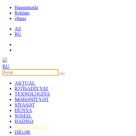
Haqqımızda
Reklam
Əlaqə
AZ
RU
RU
AKTUAL
İQTİSADİYYAT
TEXNOLOGİYA
MƏDƏNİYYƏT
SİYASƏT
DÜNYA
SOSİAL
HADİSƏ
PEŞƏ ETİKASI
DİGƏR