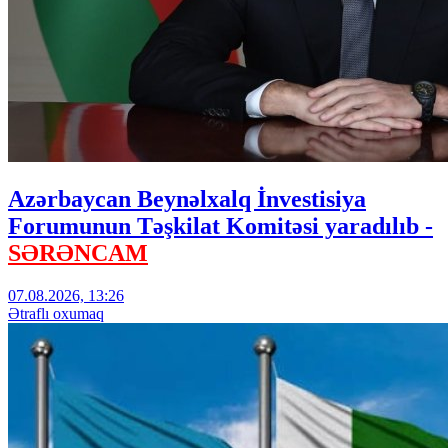
Azərbaycan Beynəlxalq İnvestisiya
Forumunun Təşkilat Komitəsi yaradılıb -
SƏRƏNCAM
07.08.2026, 13:26
Ətraflı oxumaq