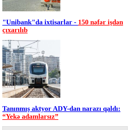
"Unibank"da ixtisarlar -
150 nəfər işdən
çıxarılıb
Tanınmış aktyor ADY-dan narazı qaldı:
“Yekə adamlarsız”