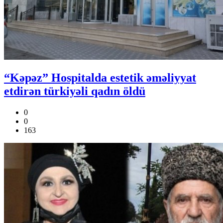
“Kəpəz” Hospitalda estetik əməliyyat
etdirən türkiyəli qadın öldü
0
0
163