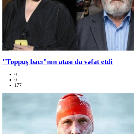
"Toppuş bacı"nın atası da vəfat etdi
0
0
177