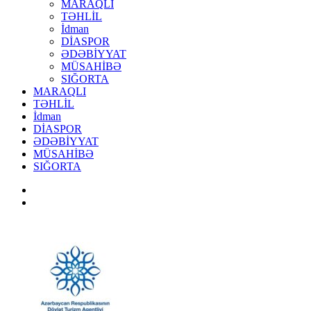
MARAQLI
TƏHLİL
İdman
DİASPOR
ƏDƏBİYYAT
MÜSAHİBƏ
SIĞORTA
MARAQLI
TƏHLİL
İdman
DİASPOR
ƏDƏBİYYAT
MÜSAHİBƏ
SIĞORTA