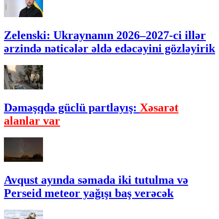
Zelenski: Ukraynanın 2026–2027-ci illər
ərzində nəticələr əldə edəcəyini gözləyirik
Dəməşqdə güclü partlayış:
Xəsarət
alanlar var
Avqust ayında səmada iki tutulma və
Perseid meteor yağışı baş verəcək