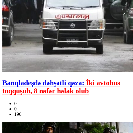
Banqladeşdə dəhşətli qəza:
İki avtobus
toqquşub, 8 nəfər həlak olub
0
0
196