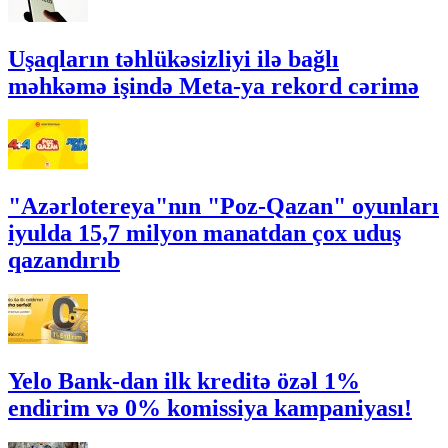
Uşaqların təhlükəsizliyi ilə bağlı
məhkəmə işində Meta-ya rekord cərimə
"Azərlotereya"nın "Poz-Qazan" oyunları
iyulda 15,7 milyon manatdan çox uduş
qazandırıb
Yelo Bank-dan ilk kreditə özəl 1%
endirim və 0% komissiya kampaniyası!