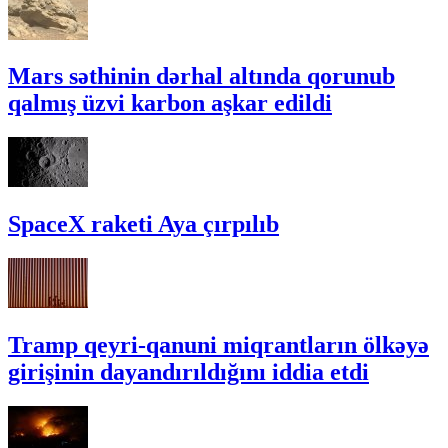
Mars səthinin dərhal altında qorunub
qalmış üzvi karbon aşkar edildi
SpaceX raketi Aya çırpılıb
Tramp qeyri-qanuni miqrantların ölkəyə
girişinin dayandırıldığını iddia etdi