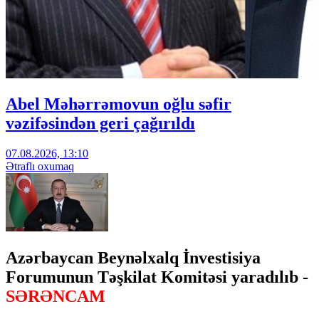
Abel Məhərrəmovun oğlu səfir
vəzifəsindən geri çağırıldı
07.08.2026, 13:10
Ətraflı oxumaq
Azərbaycan Beynəlxalq İnvestisiya
Forumunun Təşkilat Komitəsi yaradılıb -
SƏRƏNCAM