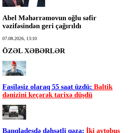
Abel Məhərrəmovun oğlu səfir
vəzifəsindən geri çağırıldı
07.08.2026, 13:10
ÖZƏL XƏBƏRLƏR
Fasiləsiz olaraq 55 saat üzdü:
Baltik
dənizini keçərək tarixə düşdü
Banqladeşdə dəhşətli qəza:
İki avtobus