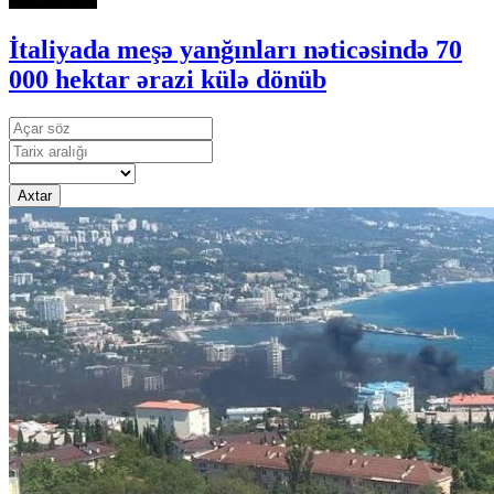
İtaliyada meşə yanğınları nəticəsində 70
000 hektar ərazi külə dönüb
Axtar