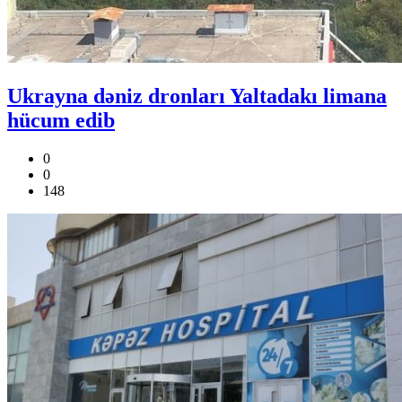
Ukrayna dəniz dronları Yaltadakı limana
hücum edib
0
0
148