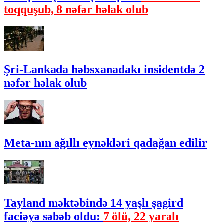
toqquşub, 8 nəfər həlak olub
Şri-Lankada həbsxanadakı insidentdə 2
nəfər həlak olub
Meta-nın ağıllı eynəkləri qadağan edilir
Tayland məktəbində 14 yaşlı şagird
faciəyə səbəb oldu:
7 ölü, 22 yaralı