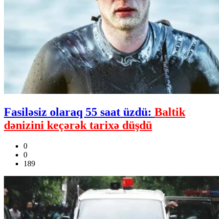
Fasiləsiz olaraq 55 saat üzdü:
Baltik
dənizini keçərək tarixə düşdü
0
0
189