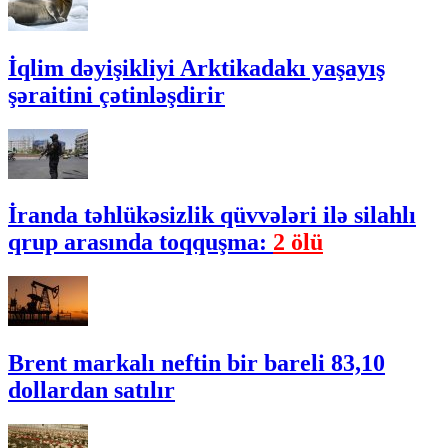
İqlim dəyişikliyi Arktikadakı yaşayış
şəraitini çətinləşdirir
İranda təhlükəsizlik qüvvələri ilə silahlı
qrup arasında toqquşma:
2 ölü
Brent markalı neftin bir bareli 83,10
dollardan satılır