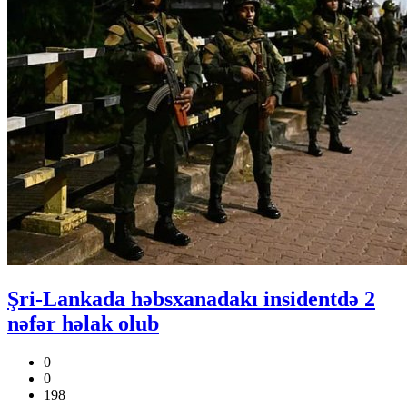
Şri-Lankada həbsxanadakı insidentdə 2
nəfər həlak olub
0
0
198