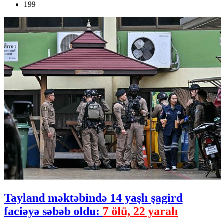
199
Tayland məktəbində 14 yaşlı şagird
faciəyə səbəb oldu:
7 ölü, 22 yaralı