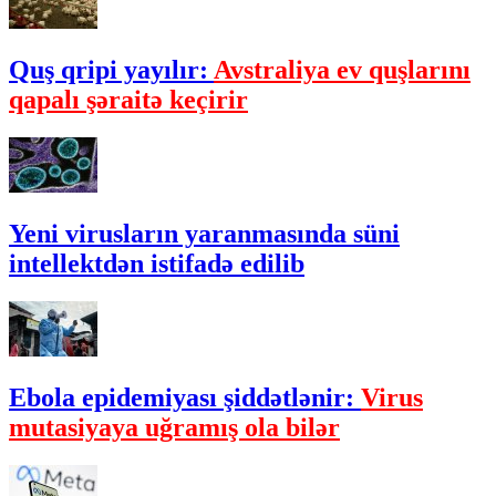
Quş qripi yayılır:
Avstraliya ev quşlarını
qapalı şəraitə keçirir
Yeni virusların yaranmasında süni
intellektdən istifadə edilib
Ebola epidemiyası şiddətlənir:
Virus
mutasiyaya uğramış ola bilər