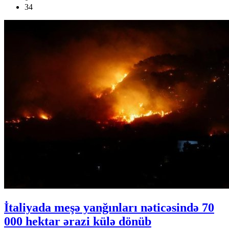
34
İtaliyada meşə yanğınları nəticəsində 70
000 hektar ərazi külə dönüb