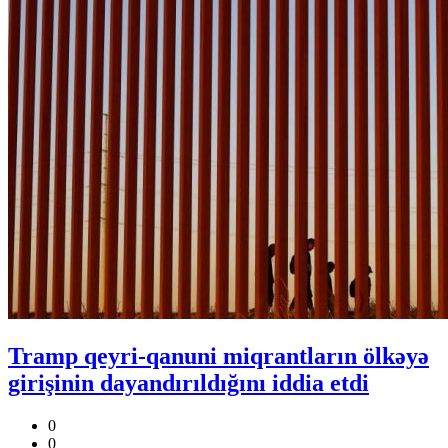
Tramp qeyri-qanuni miqrantların ölkəyə
girişinin dayandırıldığını iddia etdi
0
0