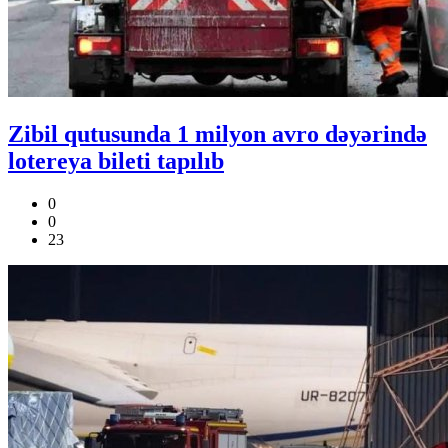
Zibil qutusunda 1 milyon avro dəyərində
lotereya bileti tapılıb
0
0
23