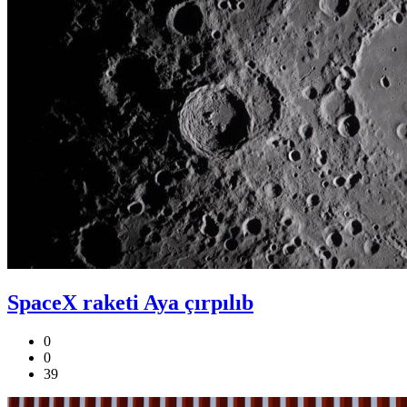
SpaceX raketi Aya çırpılıb
0
0
39