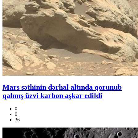
Mars səthinin dərhal altında qorunub
qalmış üzvi karbon aşkar edildi
0
0
36