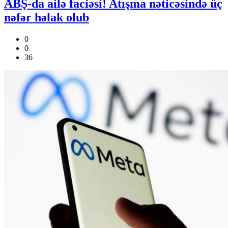
ABŞ-da ailə faciəsi! Atışma nəticəsində üç
nəfər həlak olub
0
0
36