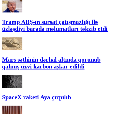
Tramp ABŞ-ın sursat çatışmazlığı ilə
üzləşdiyi barədə məlumatları təkzib etdi
Mars səthinin dərhal altında qorunub
qalmış üzvi karbon aşkar edildi
SpaceX raketi Aya çırpılıb