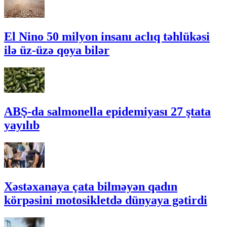
El Nino 50 milyon insanı aclıq təhlükəsi
ilə üz-üzə qoya bilər
ABŞ-da salmonella epidemiyası 27 ştata
yayılıb
Xəstəxanaya çata bilməyən qadın
körpəsini motosikletdə dünyaya gətirdi