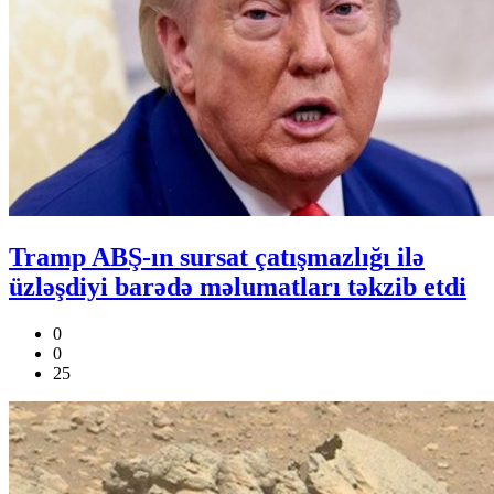
Tramp ABŞ-ın sursat çatışmazlığı ilə
üzləşdiyi barədə məlumatları təkzib etdi
0
0
25