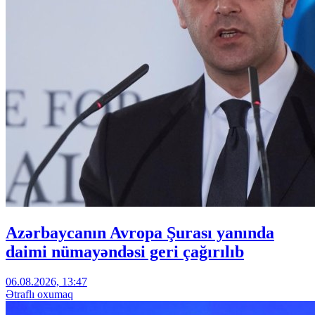
Azərbaycanın Avropa Şurası yanında
daimi nümayəndəsi geri çağırılıb
06.08.2026, 13:47
Ətraflı oxumaq