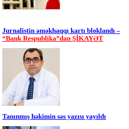
Jurnalistin əməkhaqqı kartı bloklandı –
“Bank Respublika”dan ŞİKAYƏT
Tanınmış həkimin səs yazısı yayıldı