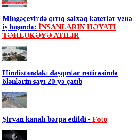
Mingəçevirdə qırıq-salxaq katerlər yenə
iş başında:
İNSANLARIN HƏYATI
TƏHLÜKƏYƏ ATILIR
Hindistandakı daşqınlar nəticəsində
ölənlərin sayı 20-yə çatıb
Şirvan kanalı bərpa edildi -
Foto