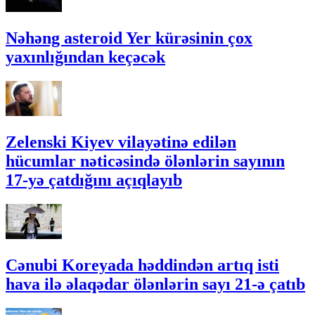
Nəhəng asteroid Yer kürəsinin çox
yaxınlığından keçəcək
Zelenski Kiyev vilayətinə edilən
hücumlar nəticəsində ölənlərin sayının
17-yə çatdığını açıqlayıb
Cənubi Koreyada həddindən artıq isti
hava ilə əlaqədar ölənlərin sayı 21-ə çatıb