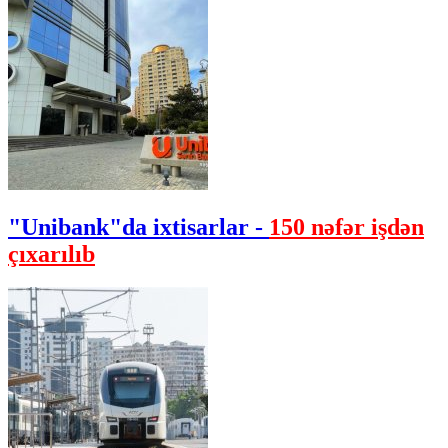
"Unibank"da ixtisarlar -
150 nəfər işdən
çıxarılıb