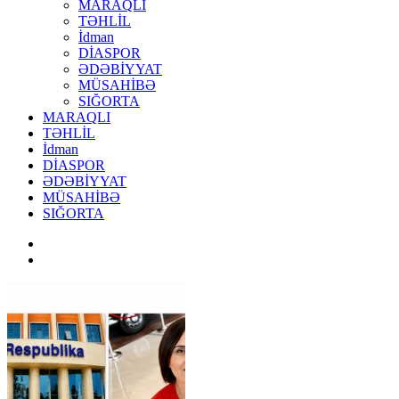
MARAQLI
TƏHLİL
İdman
DİASPOR
ƏDƏBİYYAT
MÜSAHİBƏ
SIĞORTA
MARAQLI
TƏHLİL
İdman
DİASPOR
ƏDƏBİYYAT
MÜSAHİBƏ
SIĞORTA