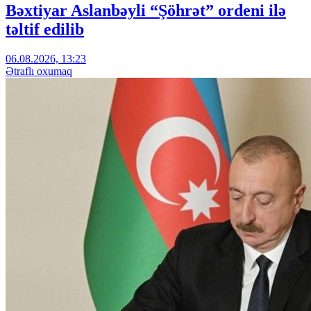
Bəxtiyar Aslanbəyli “Şöhrət” ordeni ilə
təltif edilib
06.08.2026, 13:23
Ətraflı oxumaq