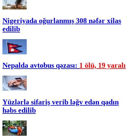
Nigeriyada oğurlanmış 308 nəfər xilas
edilib
Nepalda avtobus qəzası:
1 ölü, 19 yaralı
Yüzlərlə sifariş verib ləğv edən qadın
həbs edilib