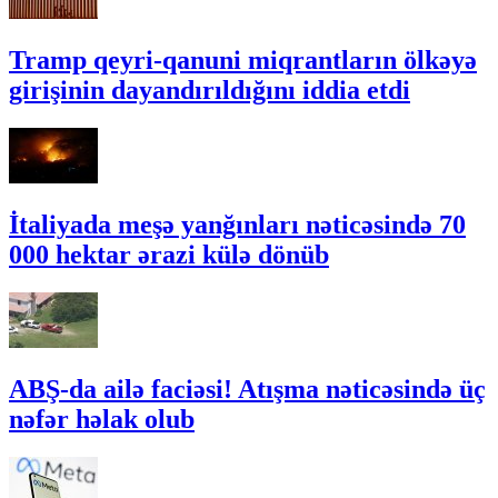
Tramp qeyri-qanuni miqrantların ölkəyə
girişinin dayandırıldığını iddia etdi
İtaliyada meşə yanğınları nəticəsində 70
000 hektar ərazi külə dönüb
ABŞ-da ailə faciəsi! Atışma nəticəsində üç
nəfər həlak olub