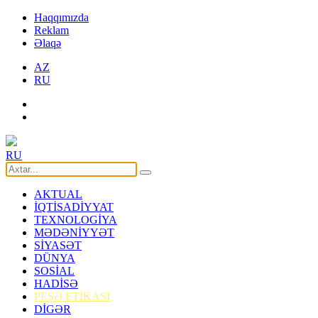
Haqqımızda
Reklam
Əlaqə
AZ
RU
RU
AKTUAL
İQTİSADİYYAT
TEXNOLOGİYA
MƏDƏNİYYƏT
SİYASƏT
DÜNYA
SOSİAL
HADİSƏ
PEŞƏ ETİKASI
DİGƏR