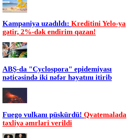
Kampaniya uzadıldı:
Kreditini Yelo-ya
gətir, 2%-dək endirim qazan!
ABŞ-da "Cyclospora" epidemiyası
nəticəsində iki nəfər həyatını itirib
Fuego vulkanı püskürdü!
Qvatemalada
təxliyə əmrləri verildi