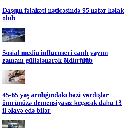
Daşqın fəlakəti nəticəsində 95 nəfər həlak
olub
Sosial media influenseri canlı yayım
zamanı güllələnərək öldürülüb
45-65 yaş aralığındakı bəzi vərdişlər
ömrünüzə demensiyasız keçəcək daha 13
il əlavə edə bilər