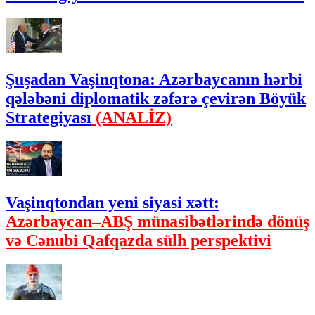
Şuşadan Vaşinqtona: Azərbaycanın hərbi
qələbəni diplomatik zəfərə çevirən Böyük
Strategiyası
(ANALİZ)
Vaşinqtondan yeni siyasi xətt:
Azərbaycan–ABŞ münasibətlərində dönüş
və Cənubi Qafqazda sülh perspektivi