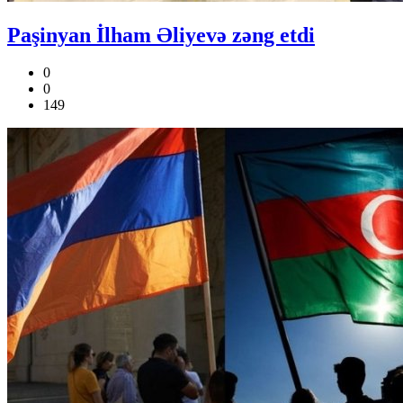
Paşinyan İlham Əliyevə zəng etdi
0
0
149