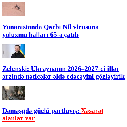
Yunanıstanda Qərbi Nil virusuna
yoluxma halları 65-ə çatıb
Zelenski: Ukraynanın 2026–2027-ci illər
ərzində nəticələr əldə edəcəyini gözləyirik
Dəməşqdə güclü partlayış:
Xəsarət
alanlar var