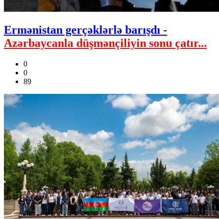
Ermənistan gerçəklərlə barışdı -
Azərbaycanla düşmənçiliyin sonu çatır...
0
0
89