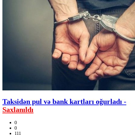
Taksidən pul və bank kartları oğurladı -
Saxlanıldı
0
0
111