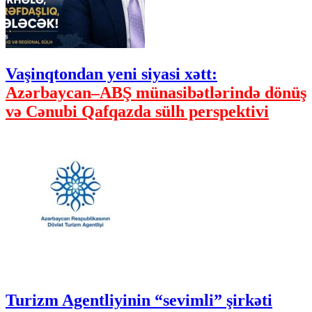
Vaşinqtondan yeni siyasi xətt:
Azərbaycan–ABŞ münasibətlərində dönüş
və Cənubi Qafqazda sülh perspektivi
Turizm Agentliyinin “sevimli” şirkəti