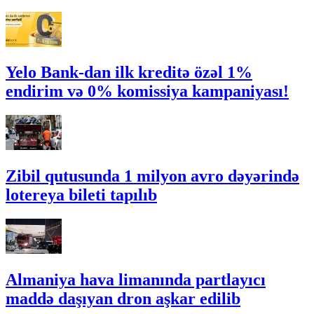
Yelo Bank-dan ilk kreditə özəl 1%
endirim və 0% komissiya kampaniyası!
Zibil qutusunda 1 milyon avro dəyərində
lotereya bileti tapılıb
Almaniya hava limanında partlayıcı
maddə daşıyan dron aşkar edilib