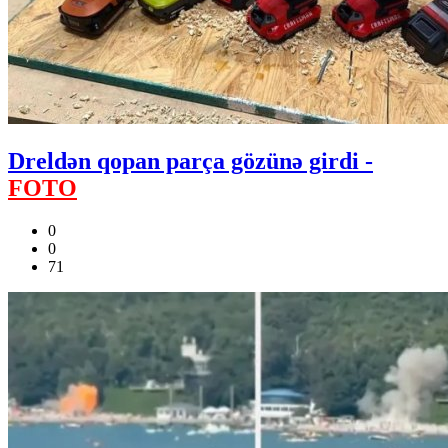
Dreldən qopan parça gözünə girdi -
FOTO
0
0
71