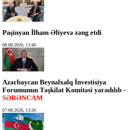
Paşinyan İlham Əliyevə zəng etdi
08.08.2026, 13:40
Azərbaycan Beynəlxalq İnvestisiya
Forumunun Təşkilat Komitəsi yaradılıb -
SƏRƏNCAM
07.08.2026, 13:26