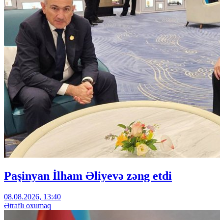
Paşinyan İlham Əliyevə zəng etdi
08.08.2026, 13:40
Ətraflı oxumaq