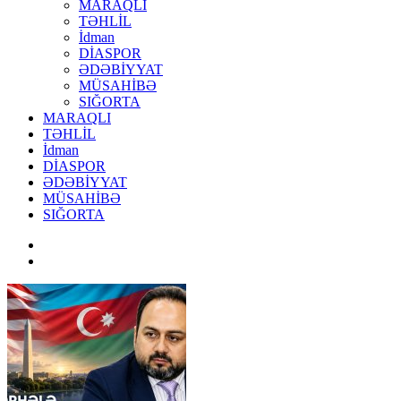
MARAQLI
TƏHLİL
İdman
DİASPOR
ƏDƏBİYYAT
MÜSAHİBƏ
SIĞORTA
MARAQLI
TƏHLİL
İdman
DİASPOR
ƏDƏBİYYAT
MÜSAHİBƏ
SIĞORTA