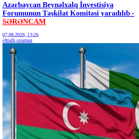
Azərbaycan Beynəlxalq İnvestisiya
Forumunun Təşkilat Komitəsi yaradılıb -
SƏRƏNCAM
07.08.2026, 13:26
Ətraflı oxumaq