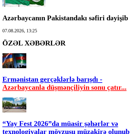
Azərbaycanın Pakistandakı səfiri dəyişib
07.08.2026, 13:25
ÖZƏL XƏBƏRLƏR
Ermənistan gerçəklərlə barışdı -
Azərbaycanla düşmənçiliyin sonu çatır...
“Yay Fest 2026”da müasir şəhərlər və
texnologiyalar mövzusu müzakirə olunub