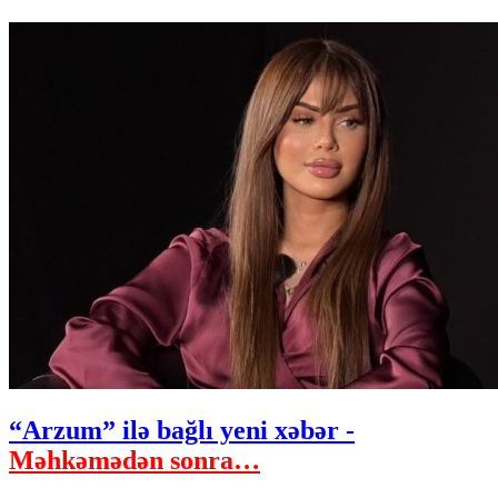
“Arzum” ilə bağlı yeni xəbər -
Məhkəmədən sonra…