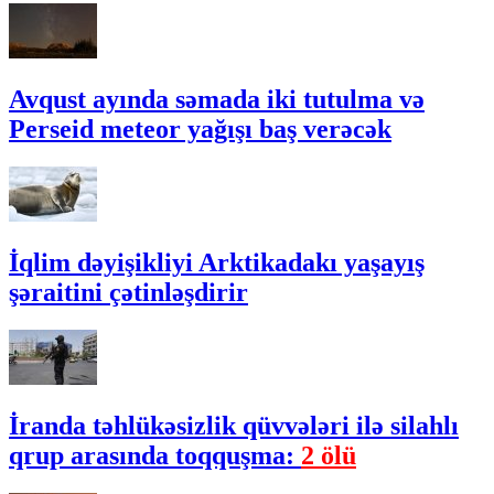
Avqust ayında səmada iki tutulma və
Perseid meteor yağışı baş verəcək
İqlim dəyişikliyi Arktikadakı yaşayış
şəraitini çətinləşdirir
İranda təhlükəsizlik qüvvələri ilə silahlı
qrup arasında toqquşma:
2 ölü