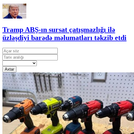
Tramp ABŞ-ın sursat çatışmazlığı ilə
üzləşdiyi barədə məlumatları təkzib etdi
Axtar