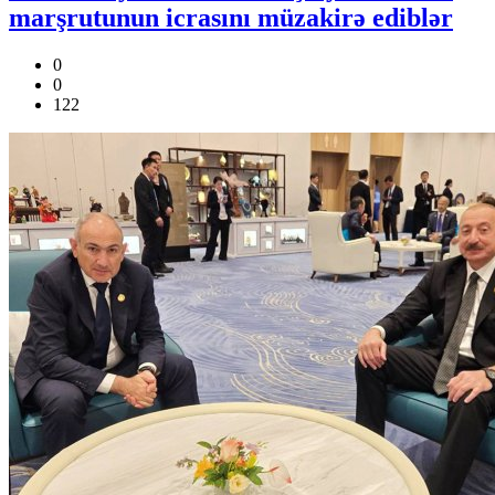
marşrutunun icrasını müzakirə ediblər
0
0
122