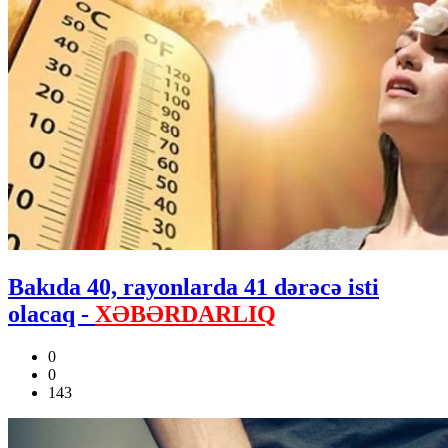
Bakıda 40, rayonlarda 41 dərəcə isti
olacaq -
XƏBƏRDARLIQ
0
0
143