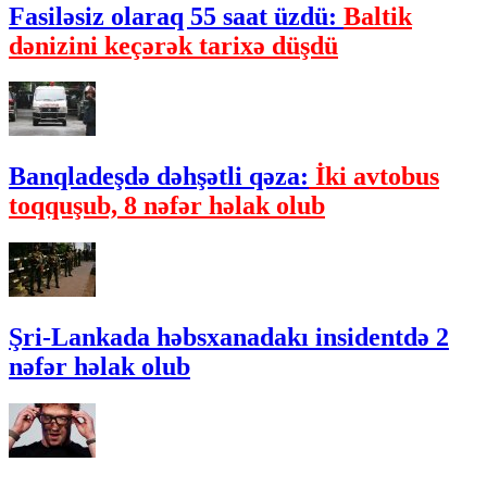
Fasiləsiz olaraq 55 saat üzdü:
Baltik
dənizini keçərək tarixə düşdü
Banqladeşdə dəhşətli qəza:
İki avtobus
toqquşub, 8 nəfər həlak olub
Şri-Lankada həbsxanadakı insidentdə 2
nəfər həlak olub