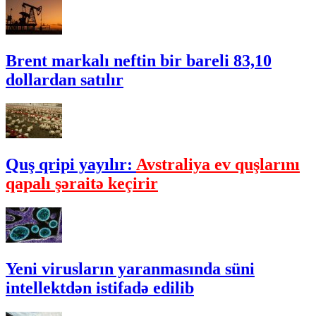
Brent markalı neftin bir bareli 83,10
dollardan satılır
Quş qripi yayılır:
Avstraliya ev quşlarını
qapalı şəraitə keçirir
Yeni virusların yaranmasında süni
intellektdən istifadə edilib