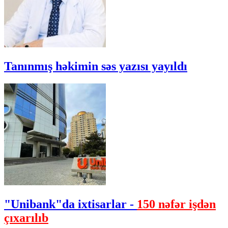
Tanınmış həkimin səs yazısı yayıldı
"Unibank"da ixtisarlar -
150 nəfər işdən
çıxarılıb