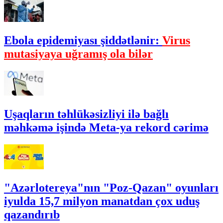
Ebola epidemiyası şiddətlənir:
Virus
mutasiyaya uğramış ola bilər
Uşaqların təhlükəsizliyi ilə bağlı
məhkəmə işində Meta-ya rekord cərimə
"Azərlotereya"nın "Poz-Qazan" oyunları
iyulda 15,7 milyon manatdan çox uduş
qazandırıb