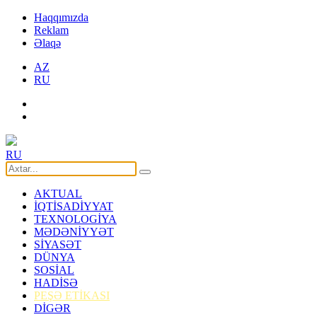
Haqqımızda
Reklam
Əlaqə
AZ
RU
RU
AKTUAL
İQTİSADİYYAT
TEXNOLOGİYA
MƏDƏNİYYƏT
SİYASƏT
DÜNYA
SOSİAL
HADİSƏ
PEŞƏ ETİKASI
DİGƏR