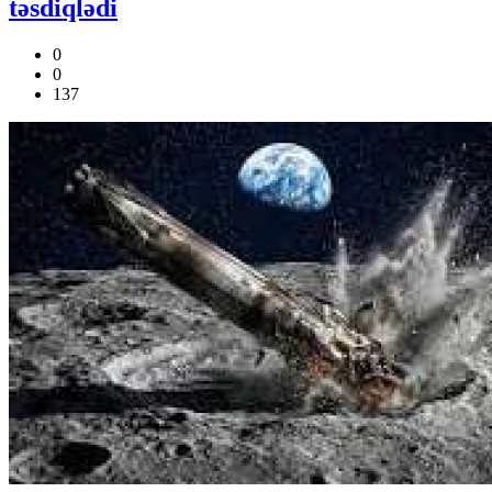
təsdiqlədi
0
0
137