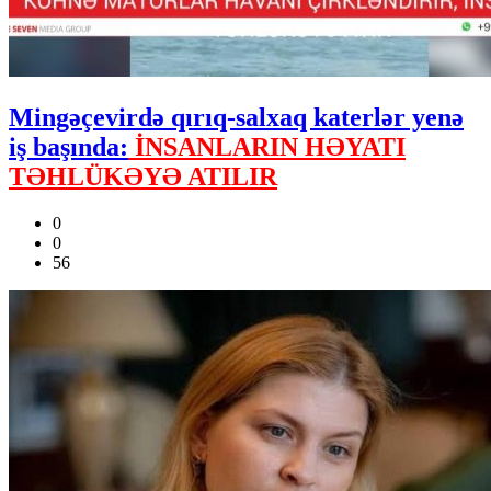
Mingəçevirdə qırıq-salxaq katerlər yenə
iş başında:
İNSANLARIN HƏYATI
TƏHLÜKƏYƏ ATILIR
0
0
56