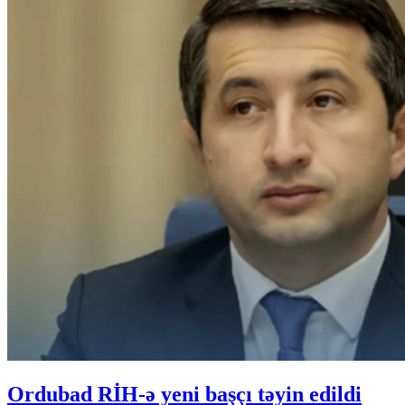
Ordubad RİH-ə yeni başçı təyin edildi