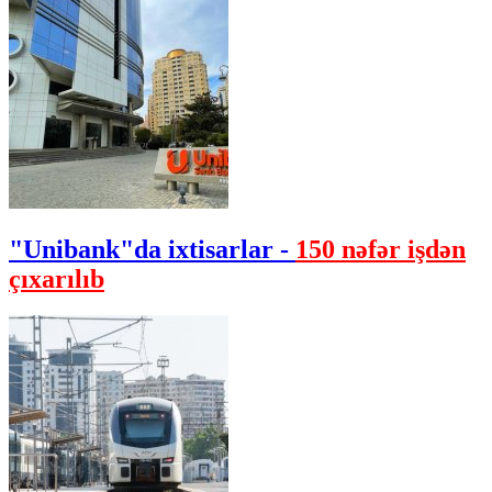
"Unibank"da ixtisarlar -
150 nəfər işdən
çıxarılıb