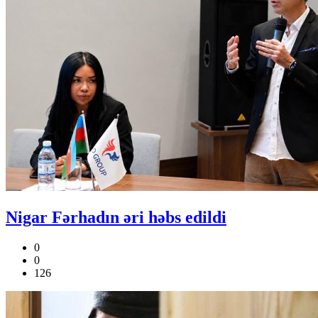
Nigar Fərhadın əri həbs edildi
0
0
126