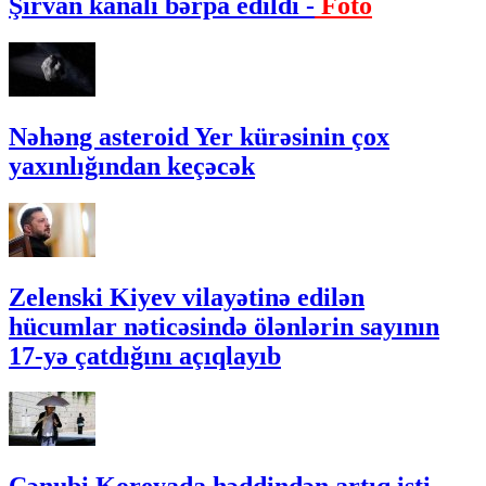
Şirvan kanalı bərpa edildi -
Foto
Nəhəng asteroid Yer kürəsinin çox
yaxınlığından keçəcək
Zelenski Kiyev vilayətinə edilən
hücumlar nəticəsində ölənlərin sayının
17-yə çatdığını açıqlayıb