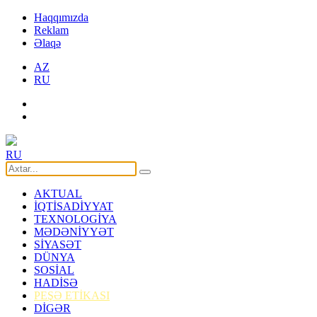
Haqqımızda
Reklam
Əlaqə
AZ
RU
RU
AKTUAL
İQTİSADİYYAT
TEXNOLOGİYA
MƏDƏNİYYƏT
SİYASƏT
DÜNYA
SOSİAL
HADİSƏ
PEŞƏ ETİKASI
DİGƏR