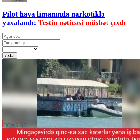
Pilot hava limanında narkotiklə
yaxalandı:
Testin nəticəsi müsbət çıxdı
Axtar