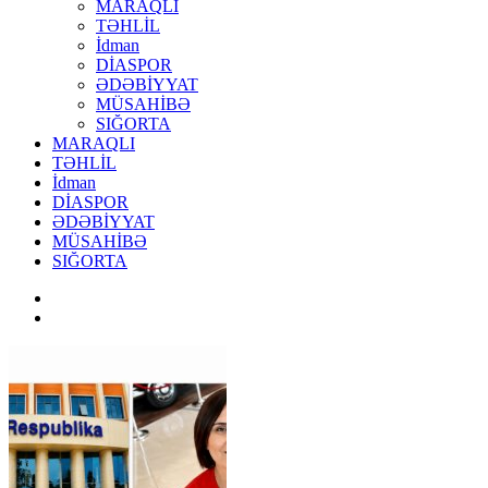
MARAQLI
TƏHLİL
İdman
DİASPOR
ƏDƏBİYYAT
MÜSAHİBƏ
SIĞORTA
MARAQLI
TƏHLİL
İdman
DİASPOR
ƏDƏBİYYAT
MÜSAHİBƏ
SIĞORTA