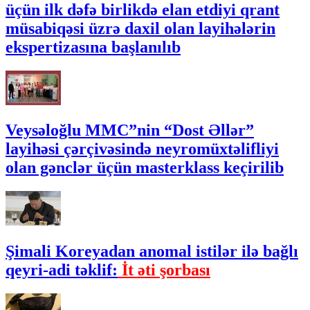
üçün ilk dəfə birlikdə elan etdiyi qrant
müsabiqəsi üzrə daxil olan layihələrin
ekspertizasına başlanılıb
Veysəloğlu MMC”nin “Dost Əllər”
layihəsi çərçivəsində neyromüxtəlifliyi
olan gənclər üçün masterklass keçirilib
Şimali Koreyadan anomal istilər ilə bağlı
qeyri-adi təklif:
İt əti şorbası