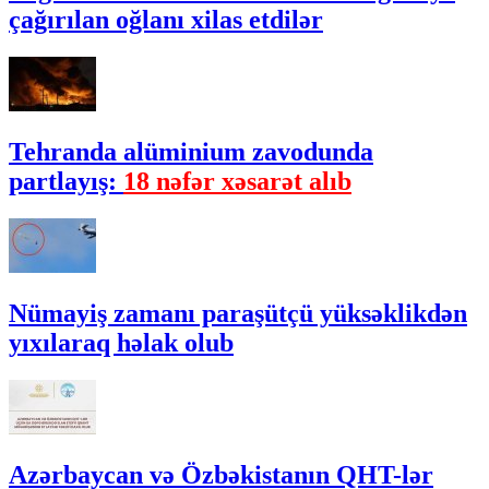
çağırılan oğlanı xilas etdilər
Tehranda alüminium zavodunda
partlayış:
18 nəfər xəsarət alıb
Nümayiş zamanı paraşütçü yüksəklikdən
yıxılaraq həlak olub
Azərbaycan və Özbəkistanın QHT-lər