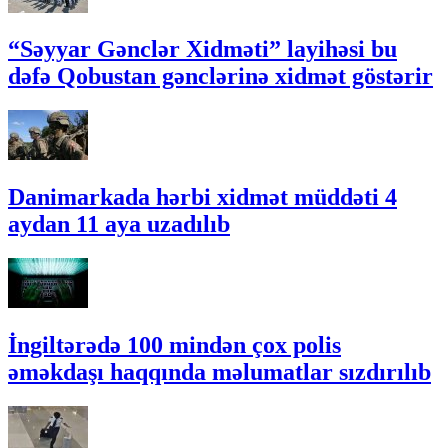
“Səyyar Gənclər Xidməti” layihəsi bu
dəfə Qobustan gənclərinə xidmət göstərir
Danimarkada hərbi xidmət müddəti 4
aydan 11 aya uzadılıb
İngiltərədə 100 mindən çox polis
əməkdaşı haqqında məlumatlar sızdırılıb