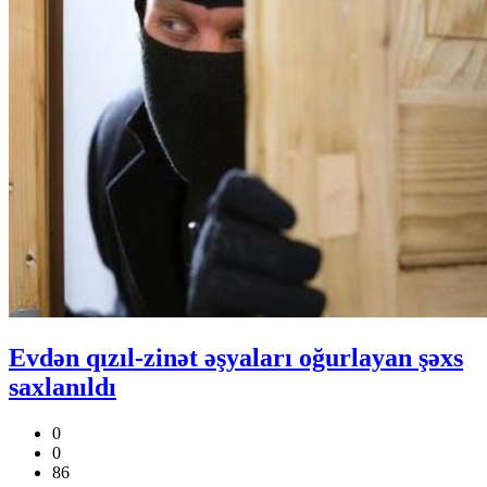
Evdən qızıl-zinət əşyaları oğurlayan şəxs
saxlanıldı
0
0
86