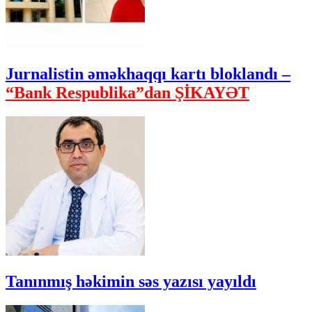
Jurnalistin əməkhaqqı kartı bloklandı –
“Bank Respublika”dan ŞİKAYƏT
Tanınmış həkimin səs yazısı yayıldı