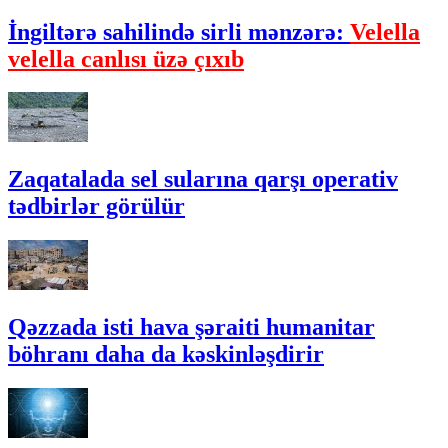
İngiltərə sahilində sirli mənzərə:
Velella
velella canlısı üzə çıxıb
Zaqatalada sel sularına qarşı operativ
tədbirlər görülür
Qəzzada isti hava şəraiti humanitar
böhranı daha da kəskinləşdirir