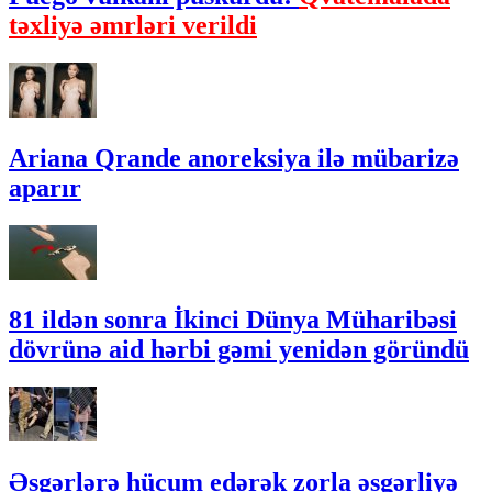
təxliyə əmrləri verildi
Ariana Qrande anoreksiya ilə mübarizə
aparır
81 ildən sonra İkinci Dünya Müharibəsi
dövrünə aid hərbi gəmi yenidən göründü
Əsgərlərə hücum edərək zorla əsgərliyə