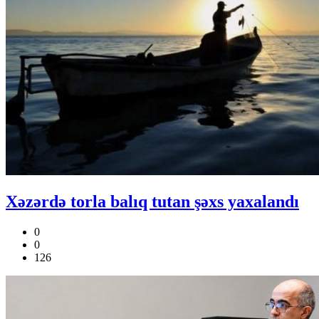
Xəzərdə torla balıq tutan şəxs yaxalandı
0
0
126