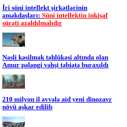
İri süni intellekt şirkətlərinin
əməkdaşları:
Süni intellektin inkişaf
sürəti azaldılmalıdır
Nəsli kəsilmək təhlükəsi altında olan
Amur pələngi vəhşi təbiətə buraxıldı
210 milyon il əvvələ aid yeni dinozavr
növü aşkar edilib