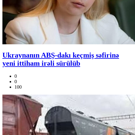
Ukraynanın ABŞ-dakı keçmiş səfirinə
yeni ittiham irəli sürülüb
0
0
100