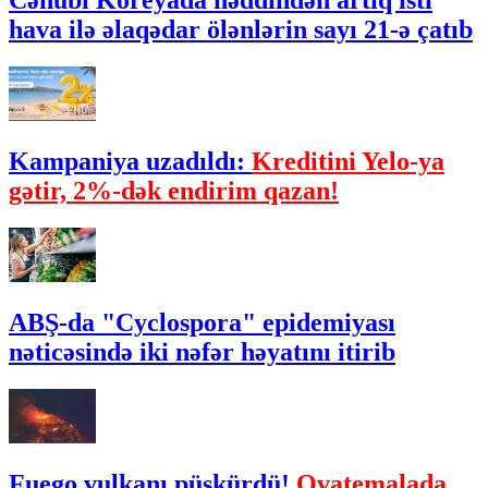
Cənubi Koreyada həddindən artıq isti
hava ilə əlaqədar ölənlərin sayı 21-ə çatıb
Kampaniya uzadıldı:
Kreditini Yelo-ya
gətir, 2%-dək endirim qazan!
ABŞ-da "Cyclospora" epidemiyası
nəticəsində iki nəfər həyatını itirib
Fuego vulkanı püskürdü!
Qvatemalada