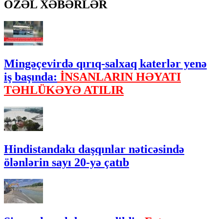
ÖZƏL XƏBƏRLƏR
Mingəçevirdə qırıq-salxaq katerlər yenə
iş başında:
İNSANLARIN HƏYATI
TƏHLÜKƏYƏ ATILIR
Hindistandakı daşqınlar nəticəsində
ölənlərin sayı 20-yə çatıb