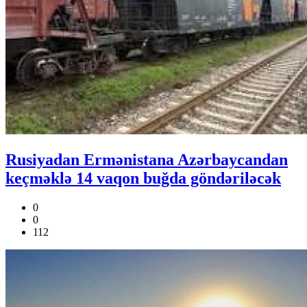
Rusiyadan Ermənistana Azərbaycandan
keçməklə 14 vaqon buğda göndəriləcək
0
0
112