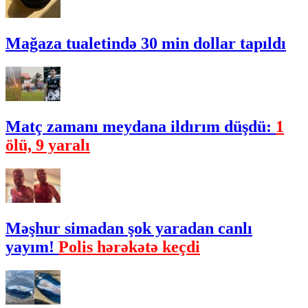
Mağaza tualetində 30 min dollar tapıldı
Matç zamanı meydana ildırım düşdü:
1
ölü, 9 yaralı
Məşhur simadan şok yaradan canlı
yayım!
Polis hərəkətə keçdi