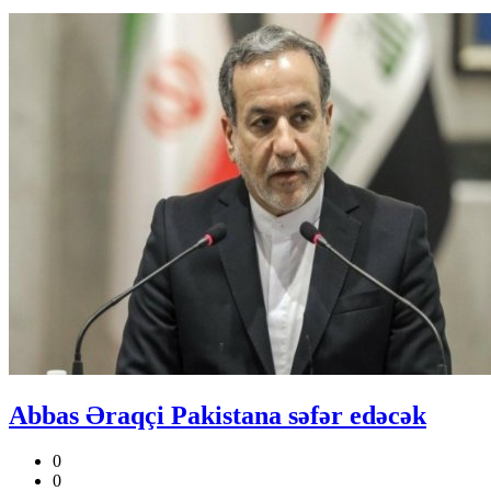
Abbas Əraqçi Pakistana səfər edəcək
0
0