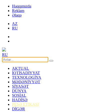
Haqqımızda
Reklam
Əlaqə
AZ
RU
RU
AKTUAL
İQTİSADİYYAT
TEXNOLOGİYA
MƏDƏNİYYƏT
SİYASƏT
DÜNYA
SOSİAL
HADİSƏ
PEŞƏ ETİKASI
DİGƏR