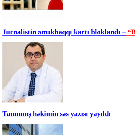
Jurnalistin əməkhaqqı kartı bloklandı –
“B
Tanınmış həkimin səs yazısı yayıldı