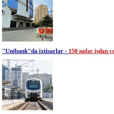
"Unibank"da ixtisarlar -
150 nəfər işdən çı