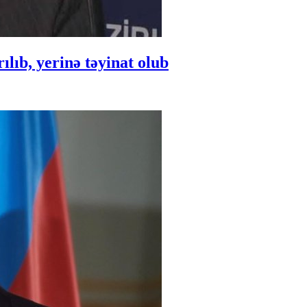
ıb, yerinə təyinat olub