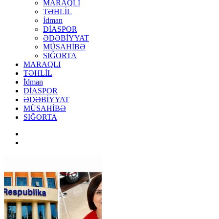
MARAQLI
TƏHLİL
İdman
DİASPOR
ƏDƏBİYYAT
MÜSAHİBƏ
SIĞORTA
MARAQLI
TƏHLİL
İdman
DİASPOR
ƏDƏBİYYAT
MÜSAHİBƏ
SIĞORTA