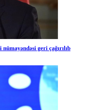
 nümayəndəsi geri çağırılıb