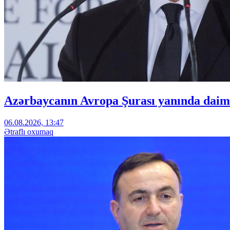
Azərbaycanın Avropa Şurası yanında daimi
06.08.2026, 13:47
Ətraflı oxumaq