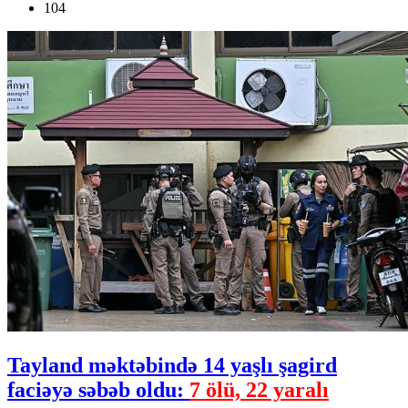
104
Tayland məktəbində 14 yaşlı şagird
faciəyə səbəb oldu:
7 ölü, 22 yaralı