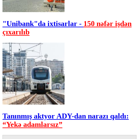
"Unibank"da ixtisarlar -
150 nəfər işdən
çıxarılıb
Tanınmış aktyor ADY-dan narazı qaldı:
“Yekə adamlarsız”