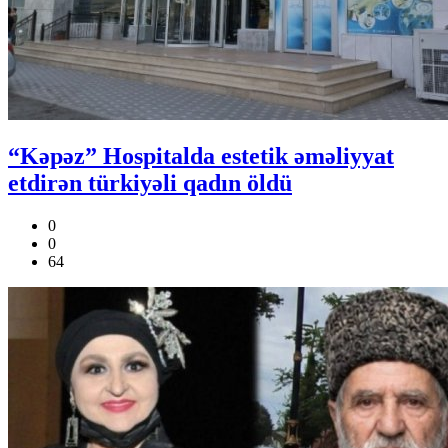
“Kəpəz” Hospitalda estetik əməliyyat
etdirən türkiyəli qadın öldü
0
0
64