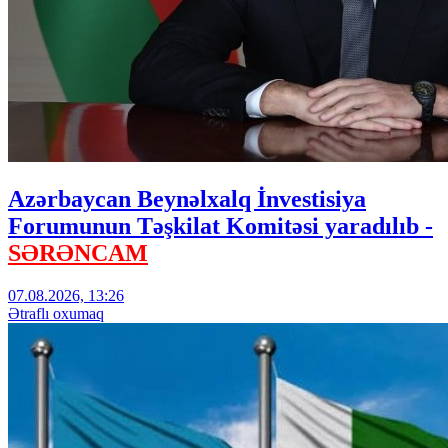
Azərbaycan Beynəlxalq İnvestisiya
Forumunun Təşkilat Komitəsi yaradılıb -
SƏRƏNCAM
07.08.2026, 13:26
Ətraflı oxumaq