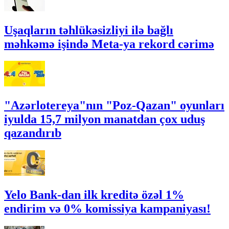
Uşaqların təhlükəsizliyi ilə bağlı
məhkəmə işində Meta-ya rekord cərimə
"Azərlotereya"nın "Poz-Qazan" oyunları
iyulda 15,7 milyon manatdan çox uduş
qazandırıb
Yelo Bank-dan ilk kreditə özəl 1%
endirim və 0% komissiya kampaniyası!