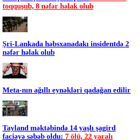
toqquşub, 8 nəfər həlak olub
Şri-Lankada həbsxanadakı insidentdə 2
nəfər həlak olub
Meta-nın ağıllı eynəkləri qadağan edilir
Tayland məktəbində 14 yaşlı şagird
faciəyə səbəb oldu:
7 ölü, 22 yaralı