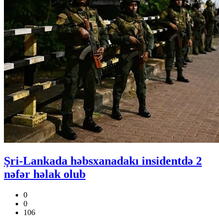
Şri-Lankada həbsxanadakı insidentdə 2
nəfər həlak olub
0
0
106