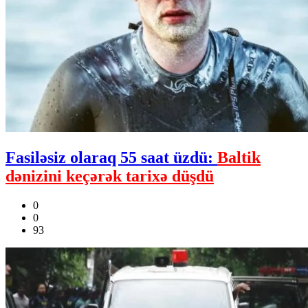
Fasiləsiz olaraq 55 saat üzdü:
Baltik
dənizini keçərək tarixə düşdü
0
0
93