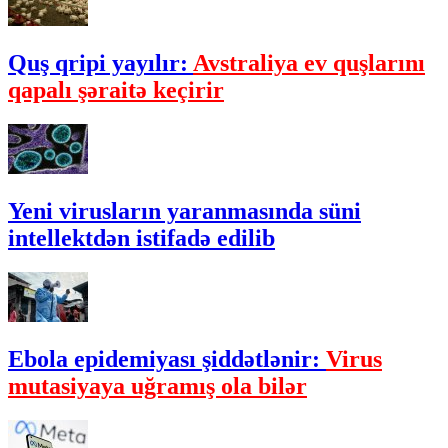
Quş qripi yayılır:
Avstraliya ev quşlarını
qapalı şəraitə keçirir
Yeni virusların yaranmasında süni
intellektdən istifadə edilib
Ebola epidemiyası şiddətlənir:
Virus
mutasiyaya uğramış ola bilər