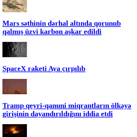
Mars səthinin dərhal altında qorunub
qalmış üzvi karbon aşkar edildi
SpaceX raketi Aya çırpılıb
Tramp qeyri-qanuni miqrantların ölkəyə
girişinin dayandırıldığını iddia etdi