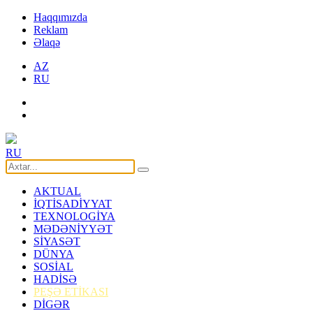
Haqqımızda
Reklam
Əlaqə
AZ
RU
RU
AKTUAL
İQTİSADİYYAT
TEXNOLOGİYA
MƏDƏNİYYƏT
SİYASƏT
DÜNYA
SOSİAL
HADİSƏ
PEŞƏ ETİKASI
DİGƏR