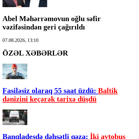
Abel Məhərrəmovun oğlu səfir
vəzifəsindən geri çağırıldı
07.08.2026, 13:10
ÖZƏL XƏBƏRLƏR
Fasiləsiz olaraq 55 saat üzdü:
Baltik
dənizini keçərək tarixə düşdü
Banqladeşdə dəhşətli qəza:
İki avtobus