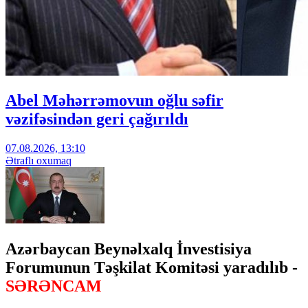
Abel Məhərrəmovun oğlu səfir
vəzifəsindən geri çağırıldı
07.08.2026, 13:10
Ətraflı oxumaq
Azərbaycan Beynəlxalq İnvestisiya
Forumunun Təşkilat Komitəsi yaradılıb -
SƏRƏNCAM