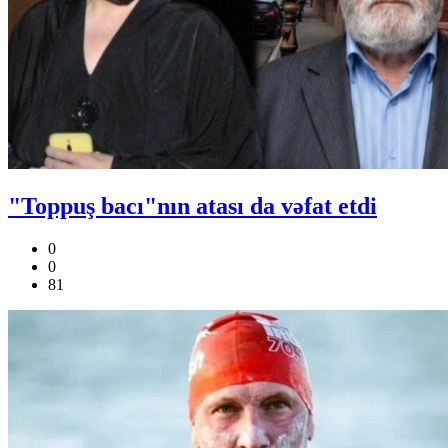
"Toppuş bacı"nın atası da vəfat etdi
0
0
81