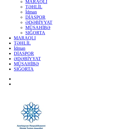
MARAQLI
TƏHLİL
İdman
DİASPOR
ƏDƏBİYYAT
MÜSAHİBƏ
SIĞORTA
MARAQLI
TƏHLİL
İdman
DİASPOR
ƏDƏBİYYAT
MÜSAHİBƏ
SIĞORTA