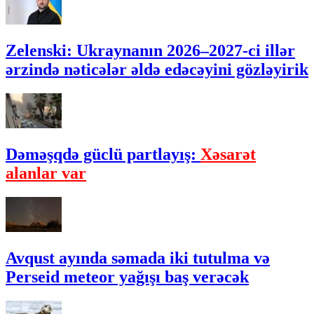
Zelenski: Ukraynanın 2026–2027-ci illər
ərzində nəticələr əldə edəcəyini gözləyirik
Dəməşqdə güclü partlayış:
Xəsarət
alanlar var
Avqust ayında səmada iki tutulma və
Perseid meteor yağışı baş verəcək