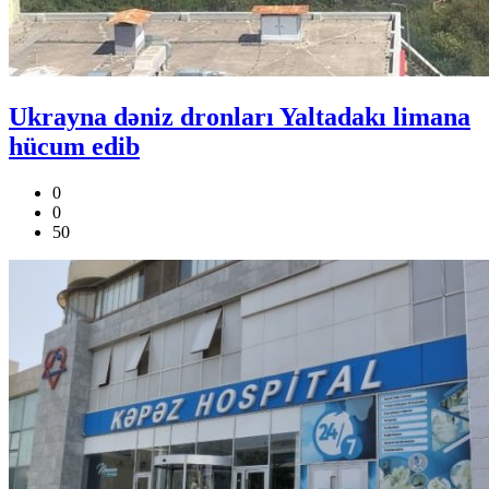
Ukrayna dəniz dronları Yaltadakı limana
hücum edib
0
0
50