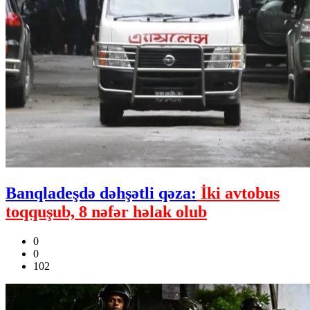
Banqladeşdə dəhşətli qəza:
İki avtobus
toqquşub, 8 nəfər həlak olub
0
0
102