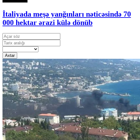
İtaliyada meşə yanğınları nəticəsində 70
000 hektar ərazi külə dönüb
Axtar