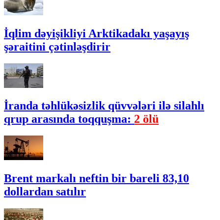
İqlim dəyişikliyi Arktikadakı yaşayış
şəraitini çətinləşdirir
İranda təhlükəsizlik qüvvələri ilə silahlı
qrup arasında toqquşma:
2 ölü
Brent markalı neftin bir bareli 83,10
dollardan satılır