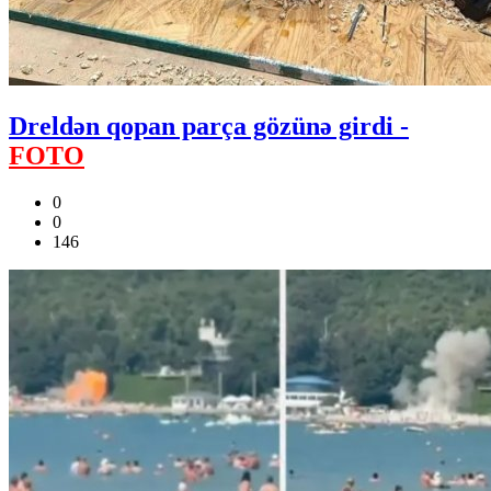
Dreldən qopan parça gözünə girdi -
FOTO
0
0
146