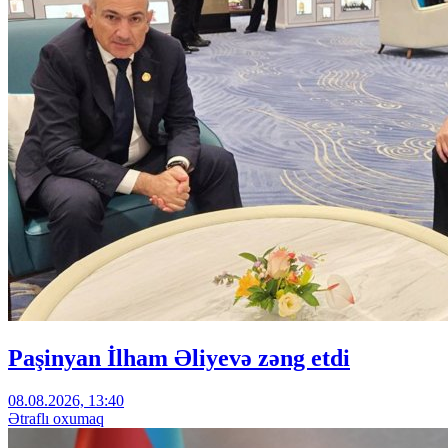
Paşinyan İlham Əliyevə zəng etdi
08.08.2026, 13:40
Ətraflı oxumaq