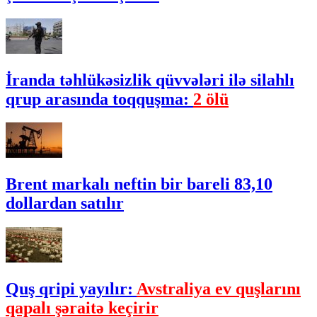
İranda təhlükəsizlik qüvvələri ilə silahlı
qrup arasında toqquşma:
2 ölü
Brent markalı neftin bir bareli 83,10
dollardan satılır
Quş qripi yayılır:
Avstraliya ev quşlarını
qapalı şəraitə keçirir