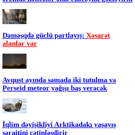
Dəməşqdə güclü partlayış:
Xəsarət
alanlar var
Avqust ayında səmada iki tutulma və
Perseid meteor yağışı baş verəcək
İqlim dəyişikliyi Arktikadakı yaşayış
şəraitini çətinləşdirir