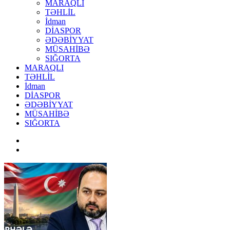
MARAQLI
TƏHLİL
İdman
DİASPOR
ƏDƏBİYYAT
MÜSAHİBƏ
SIĞORTA
MARAQLI
TƏHLİL
İdman
DİASPOR
ƏDƏBİYYAT
MÜSAHİBƏ
SIĞORTA