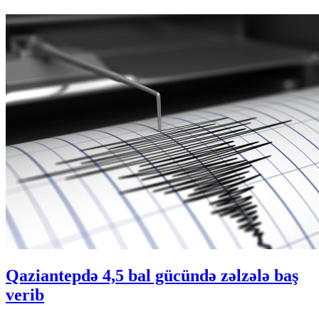
Qaziantepdə 4,5 bal gücündə zəlzələ baş
verib