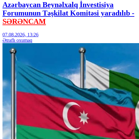
Azərbaycan Beynəlxalq İnvestisiya
Forumunun Təşkilat Komitəsi yaradılıb -
SƏRƏNCAM
07.08.2026, 13:26
Ətraflı oxumaq