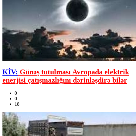
KİV:
Günəş tutulması Avropada elektrik
enerjisi çatışmazlığını dərinləşdirə bilər
0
0
18