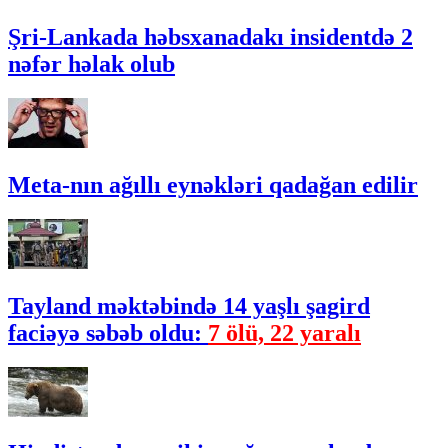
Şri-Lankada həbsxanadakı insidentdə 2
nəfər həlak olub
Meta-nın ağıllı eynəkləri qadağan edilir
Tayland məktəbində 14 yaşlı şagird
faciəyə səbəb oldu:
7 ölü, 22 yaralı