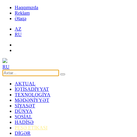
Haqqımızda
Reklam
Əlaqə
AZ
RU
RU
AKTUAL
İQTİSADİYYAT
TEXNOLOGİYA
MƏDƏNİYYƏT
SİYASƏT
DÜNYA
SOSİAL
HADİSƏ
PEŞƏ ETİKASI
DİGƏR