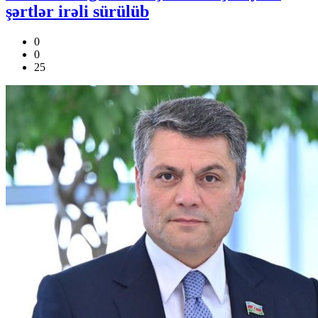
şərtlər irəli sürülüb
0
0
25