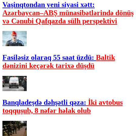
Vaşinqtondan yeni siyasi xətt:
Azərbaycan–ABŞ münasibətlərində dönüş
və Cənubi Qafqazda sülh perspektivi
Fasiləsiz olaraq 55 saat üzdü:
Baltik
dənizini keçərək tarixə düşdü
Banqladeşdə dəhşətli qəza:
İki avtobus
toqquşub, 8 nəfər həlak olub