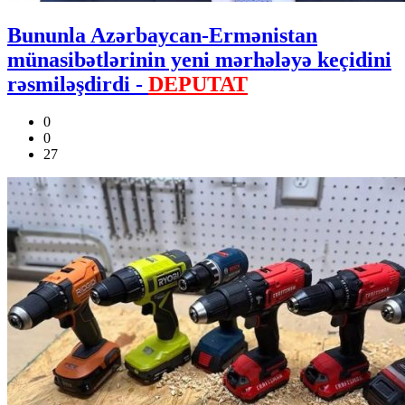
Bununla Azərbaycan-Ermənistan
münasibətlərinin yeni mərhələyə keçidini
rəsmiləşdirdi -
DEPUTAT
0
0
27