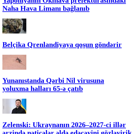
Yaponiyanın Okinava prefekturasındakı
Naha Hava Limanı bağlanıb
Belçika Qrenlandiyaya qoşun göndərir
Yunanıstanda Qərbi Nil virusuna
yoluxma halları 65-ə çatıb
Zelenski: Ukraynanın 2026–2027-ci illər
ərzində nəticələr əldə edəcəyini gözləyirik