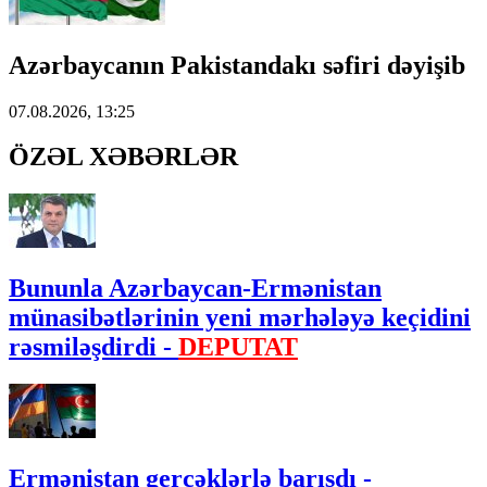
Azərbaycanın Pakistandakı səfiri dəyişib
07.08.2026, 13:25
ÖZƏL XƏBƏRLƏR
Bununla Azərbaycan-Ermənistan
münasibətlərinin yeni mərhələyə keçidini
rəsmiləşdirdi -
DEPUTAT
Ermənistan gerçəklərlə barışdı -