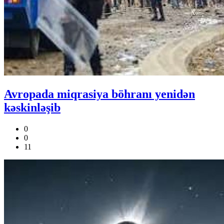
Avropada miqrasiya böhranı yenidən
kəskinləşib
0
0
11