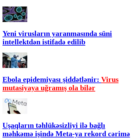
Yeni virusların yaranmasında süni
intellektdən istifadə edilib
Ebola epidemiyası şiddətlənir:
Virus
mutasiyaya uğramış ola bilər
Uşaqların təhlükəsizliyi ilə bağlı
məhkəmə işində Meta-ya rekord cərimə