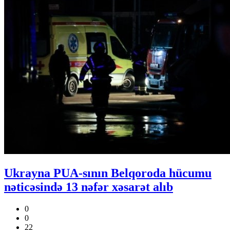
Ukrayna PUA-sının Belqoroda hücumu
nəticəsində 13 nəfər xəsarət alıb
0
0
22