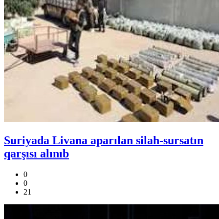
Suriyada Livana aparılan silah-sursatın
qarşısı alınıb
0
0
21