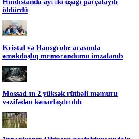
Hindistanda ayı iki uşağı parçalayıb
öldürdü
Kristal və Hansgrohe arasında
əməkdaşlıq memorandumu imzalanıb
Mossad-ın 2 yüksək rütbəli məmuru
vəzifədən kənarlaşdırıldı