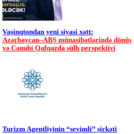
Vaşinqtondan yeni siyasi xətt:
Azərbaycan–ABŞ münasibətlərində dönüş
və Cənubi Qafqazda sülh perspektivi
Turizm Agentliyinin “sevimli” şirkəti