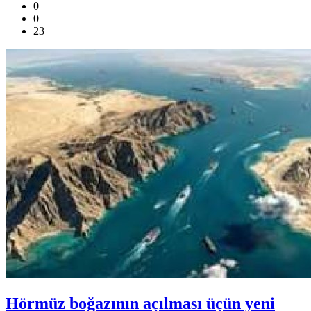
0
0
23
Hörmüz boğazının açılması üçün yeni