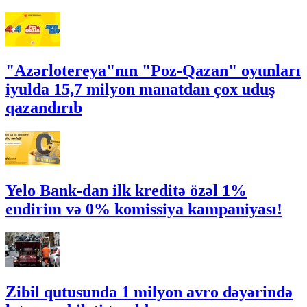
"Azərlotereya"nın "Poz-Qazan" oyunları
iyulda 15,7 milyon manatdan çox uduş
qazandırıb
Yelo Bank-dan ilk kreditə özəl 1%
endirim və 0% komissiya kampaniyası!
Zibil qutusunda 1 milyon avro dəyərində