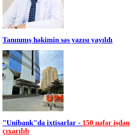
Tanınmış həkimin səs yazısı yayıldı
"Unibank"da ixtisarlar -
150 nəfər işdən
çıxarılıb