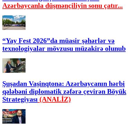
Azərbaycanla düşmənçiliyin sonu çatır...
“Yay Fest 2026”da müasir şəhərlər və
texnologiyalar mövzusu müzakirə olunub
Şuşadan Vaşinqtona: Azərbaycanın hərbi
qələbəni diplomatik zəfərə çevirən Böyük
Strategiyası
(ANALİZ)