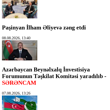
Paşinyan İlham Əliyevə zəng etdi
08.08.2026, 13:40
Azərbaycan Beynəlxalq İnvestisiya
Forumunun Təşkilat Komitəsi yaradılıb -
SƏRƏNCAM
07.08.2026, 13:26