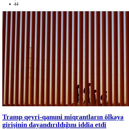
44
Tramp qeyri-qanuni miqrantların ölkəyə
girişinin dayandırıldığını iddia etdi