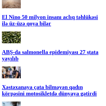
El Nino 50 milyon insanı aclıq təhlükəsi
ilə üz-üzə qoya bilər
ABŞ-da salmonella epidemiyası 27 ştata
yayılıb
Xəstəxanaya çata bilməyən qadın
körpəsini motosikletdə dünyaya gətirdi