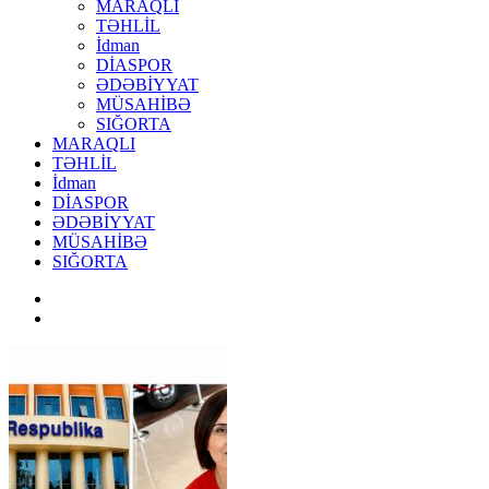
MARAQLI
TƏHLİL
İdman
DİASPOR
ƏDƏBİYYAT
MÜSAHİBƏ
SIĞORTA
MARAQLI
TƏHLİL
İdman
DİASPOR
ƏDƏBİYYAT
MÜSAHİBƏ
SIĞORTA