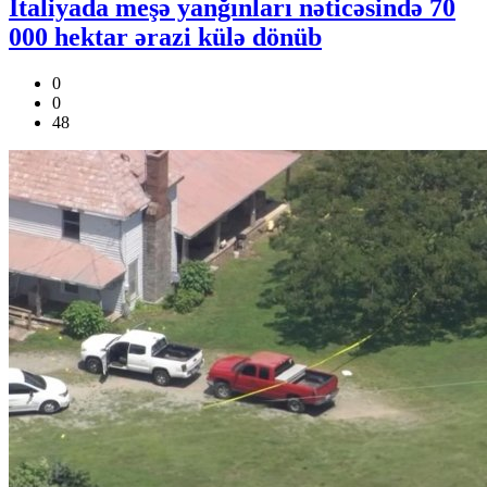
İtaliyada meşə yanğınları nəticəsində 70
000 hektar ərazi külə dönüb
0
0
48