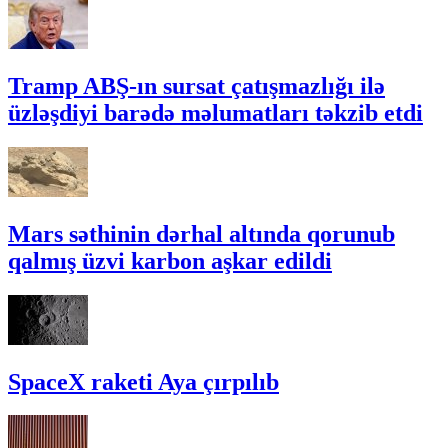
Tramp ABŞ-ın sursat çatışmazlığı ilə
üzləşdiyi barədə məlumatları təkzib etdi
Mars səthinin dərhal altında qorunub
qalmış üzvi karbon aşkar edildi
SpaceX raketi Aya çırpılıb