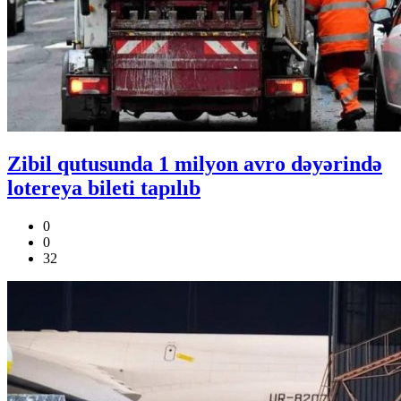
Zibil qutusunda 1 milyon avro dəyərində
lotereya bileti tapılıb
0
0
32