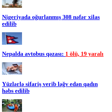
Nigeriyada oğurlanmış 308 nəfər xilas
edilib
Nepalda avtobus qəzası:
1 ölü, 19 yaralı
Yüzlərlə sifariş verib ləğv edən qadın
həbs edilib