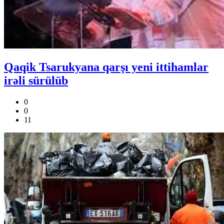
Qaqik Tsarukyana qarşı yeni ittihamlar
irəli sürülüb
0
0
11