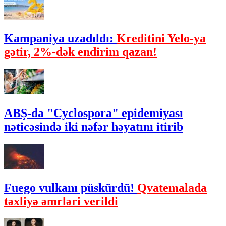
Kampaniya uzadıldı:
Kreditini Yelo-ya
gətir, 2%-dək endirim qazan!
ABŞ-da "Cyclospora" epidemiyası
nəticəsində iki nəfər həyatını itirib
Fuego vulkanı püskürdü!
Qvatemalada
təxliyə əmrləri verildi