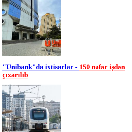
"Unibank"da ixtisarlar -
150 nəfər işdən
çıxarılıb