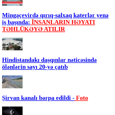
Mingəçevirdə qırıq-salxaq katerlər yenə
iş başında:
İNSANLARIN HƏYATI
TƏHLÜKƏYƏ ATILIR
Hindistandakı daşqınlar nəticəsində
ölənlərin sayı 20-yə çatıb
Şirvan kanalı bərpa edildi -
Foto