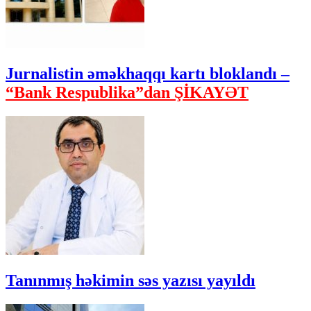
Jurnalistin əməkhaqqı kartı bloklandı –
“Bank Respublika”dan ŞİKAYƏT
Tanınmış həkimin səs yazısı yayıldı