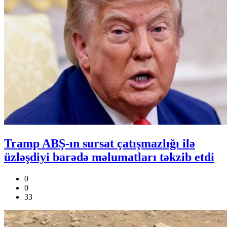
Tramp ABŞ-ın sursat çatışmazlığı ilə
üzləşdiyi barədə məlumatları təkzib etdi
0
0
33