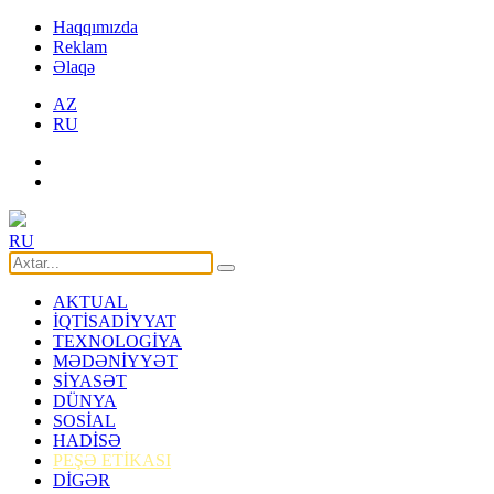
Haqqımızda
Reklam
Əlaqə
AZ
RU
RU
AKTUAL
İQTİSADİYYAT
TEXNOLOGİYA
MƏDƏNİYYƏT
SİYASƏT
DÜNYA
SOSİAL
HADİSƏ
PEŞƏ ETİKASI
DİGƏR