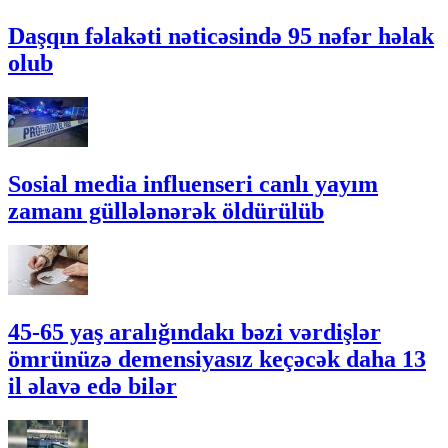
Daşqın fəlakəti nəticəsində 95 nəfər həlak
olub
Sosial media influenseri canlı yayım
zamanı güllələnərək öldürülüb
45-65 yaş aralığındakı bəzi vərdişlər
ömrünüzə demensiyasız keçəcək daha 13
il əlavə edə bilər