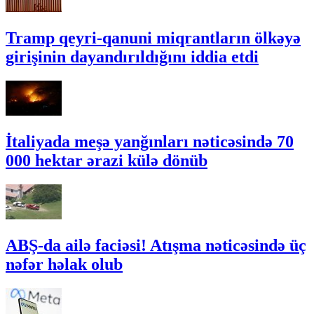
Tramp qeyri-qanuni miqrantların ölkəyə
girişinin dayandırıldığını iddia etdi
İtaliyada meşə yanğınları nəticəsində 70
000 hektar ərazi külə dönüb
ABŞ-da ailə faciəsi! Atışma nəticəsində üç
nəfər həlak olub