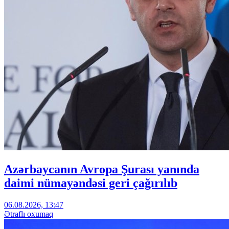
Azərbaycanın Avropa Şurası yanında
daimi nümayəndəsi geri çağırılıb
06.08.2026, 13:47
Ətraflı oxumaq