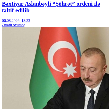
Bəxtiyar Aslanbəyli “Şöhrət” ordeni ilə
təltif edilib
06.08.2026, 13:23
Ətraflı oxumaq