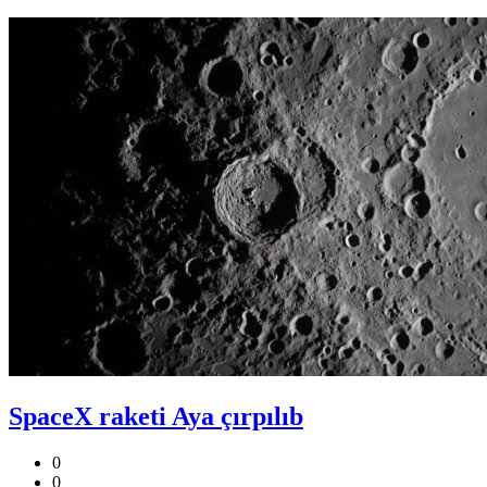
SpaceX raketi Aya çırpılıb
0
0