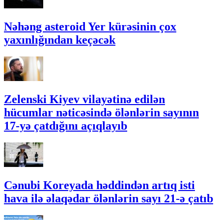
Nəhəng asteroid Yer kürəsinin çox
yaxınlığından keçəcək
Zelenski Kiyev vilayətinə edilən
hücumlar nəticəsində ölənlərin sayının
17-yə çatdığını açıqlayıb
Cənubi Koreyada həddindən artıq isti
hava ilə əlaqədar ölənlərin sayı 21-ə çatıb