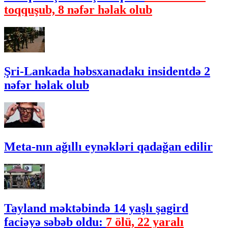
toqquşub, 8 nəfər həlak olub
Şri-Lankada həbsxanadakı insidentdə 2
nəfər həlak olub
Meta-nın ağıllı eynəkləri qadağan edilir
Tayland məktəbində 14 yaşlı şagird
faciəyə səbəb oldu:
7 ölü, 22 yaralı