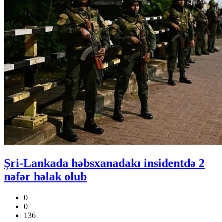
Şri-Lankada həbsxanadakı insidentdə 2
nəfər həlak olub
0
0
136