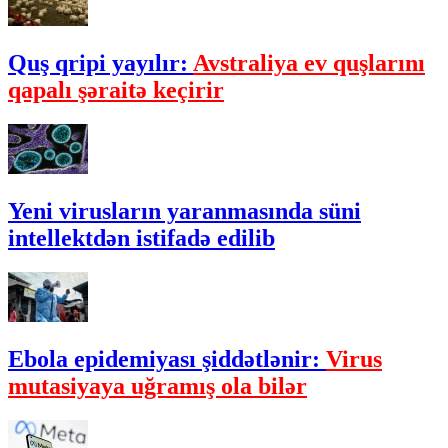
Quş qripi yayılır:
Avstraliya ev quşlarını
qapalı şəraitə keçirir
Yeni virusların yaranmasında süni
intellektdən istifadə edilib
Ebola epidemiyası şiddətlənir:
Virus
mutasiyaya uğramış ola bilər