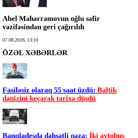
Abel Məhərrəmovun oğlu səfir
vəzifəsindən geri çağırıldı
07.08.2026, 13:10
ÖZƏL XƏBƏRLƏR
Fasiləsiz olaraq 55 saat üzdü:
Baltik
dənizini keçərək tarixə düşdü
Banqladeşdə dəhşətli qəza:
İki avtobus