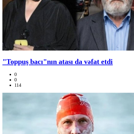
"Toppuş bacı"nın atası da vəfat etdi
0
0
114