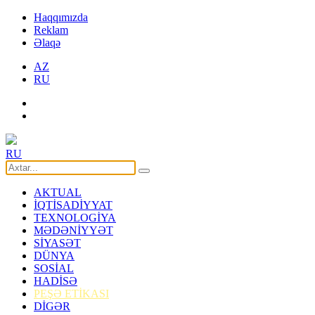
Haqqımızda
Reklam
Əlaqə
AZ
RU
RU
AKTUAL
İQTİSADİYYAT
TEXNOLOGİYA
MƏDƏNİYYƏT
SİYASƏT
DÜNYA
SOSİAL
HADİSƏ
PEŞƏ ETİKASI
DİGƏR