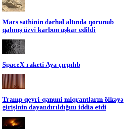
Mars səthinin dərhal altında qorunub
qalmış üzvi karbon aşkar edildi
SpaceX raketi Aya çırpılıb
Tramp qeyri-qanuni miqrantların ölkəyə
girişinin dayandırıldığını iddia etdi