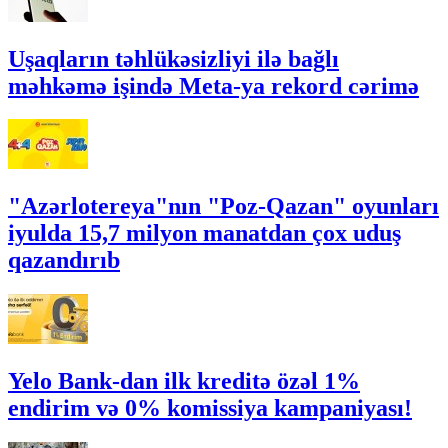
Uşaqların təhlükəsizliyi ilə bağlı
məhkəmə işində Meta-ya rekord cərimə
"Azərlotereya"nın "Poz-Qazan" oyunları
iyulda 15,7 milyon manatdan çox uduş
qazandırıb
Yelo Bank-dan ilk kreditə özəl 1%
endirim və 0% komissiya kampaniyası!