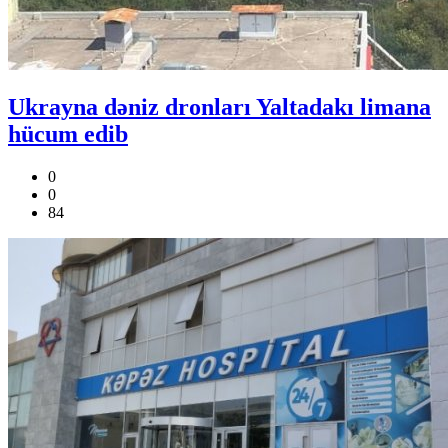
Ukrayna dəniz dronları Yaltadakı limana
hücum edib
0
0
84