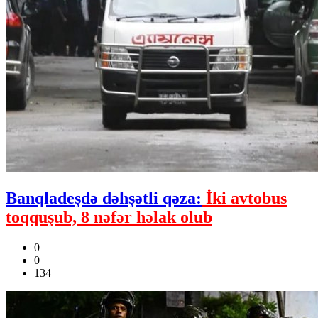
Banqladeşdə dəhşətli qəza:
İki avtobus
toqquşub, 8 nəfər həlak olub
0
0
134