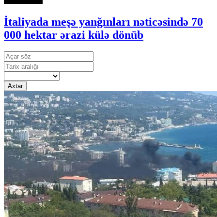
İtaliyada meşə yanğınları nəticəsində 70
000 hektar ərazi külə dönüb
Axtar