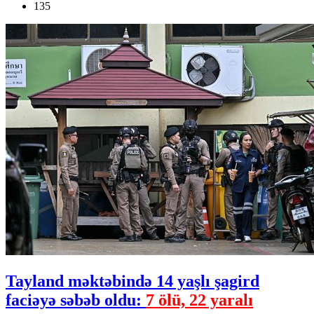
135
Tayland məktəbində 14 yaşlı şagird
faciəyə səbəb oldu:
7 ölü, 22 yaralı