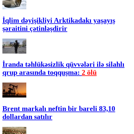
İqlim dəyişikliyi Arktikadakı yaşayış
şəraitini çətinləşdirir
İranda təhlükəsizlik qüvvələri ilə silahlı
qrup arasında toqquşma:
2 ölü
Brent markalı neftin bir bareli 83,10
dollardan satılır