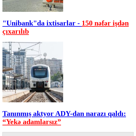
"Unibank"da ixtisarlar -
150 nəfər işdən
çıxarılıb
Tanınmış aktyor ADY-dan narazı qaldı:
“Yekə adamlarsız”