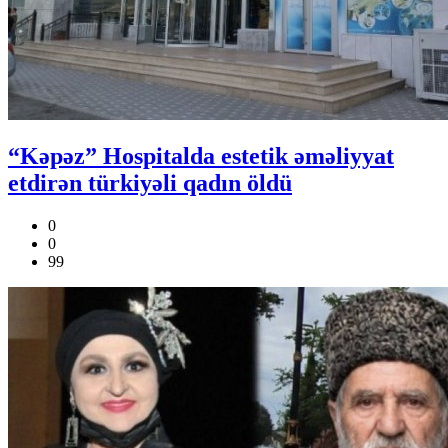
“Kəpəz” Hospitalda estetik əməliyyat
etdirən türkiyəli qadın öldü
0
0
99