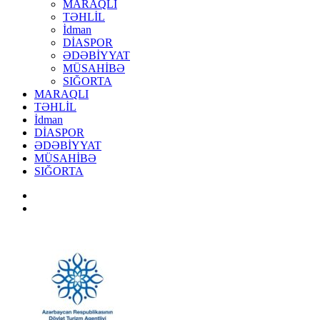
MARAQLI
TƏHLİL
İdman
DİASPOR
ƏDƏBİYYAT
MÜSAHİBƏ
SIĞORTA
MARAQLI
TƏHLİL
İdman
DİASPOR
ƏDƏBİYYAT
MÜSAHİBƏ
SIĞORTA