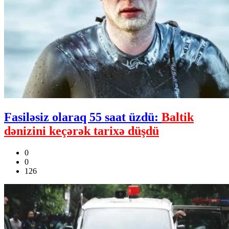
Fasiləsiz olaraq 55 saat üzdü:
Baltik
dənizini keçərək tarixə düşdü
0
0
126