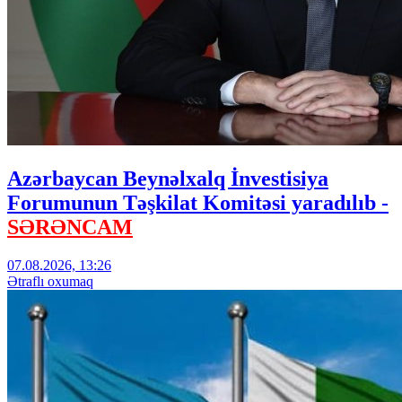
Azərbaycan Beynəlxalq İnvestisiya
Forumunun Təşkilat Komitəsi yaradılıb -
SƏRƏNCAM
07.08.2026, 13:26
Ətraflı oxumaq