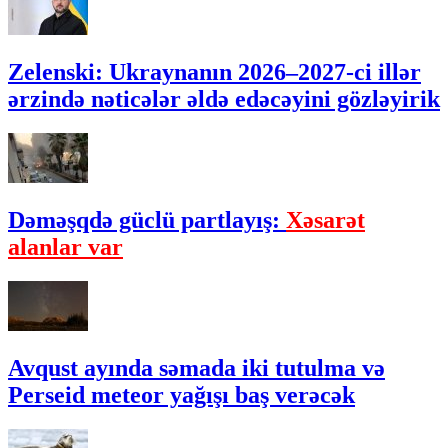
Zelenski: Ukraynanın 2026–2027-ci illər
ərzində nəticələr əldə edəcəyini gözləyirik
Dəməşqdə güclü partlayış:
Xəsarət
alanlar var
Avqust ayında səmada iki tutulma və
Perseid meteor yağışı baş verəcək