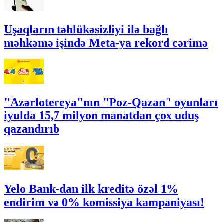
Uşaqların təhlükəsizliyi ilə bağlı
məhkəmə işində Meta-ya rekord cərimə
"Azərlotereya"nın "Poz-Qazan" oyunları
iyulda 15,7 milyon manatdan çox uduş
qazandırıb
Yelo Bank-dan ilk kreditə özəl 1%
endirim və 0% komissiya kampaniyası!