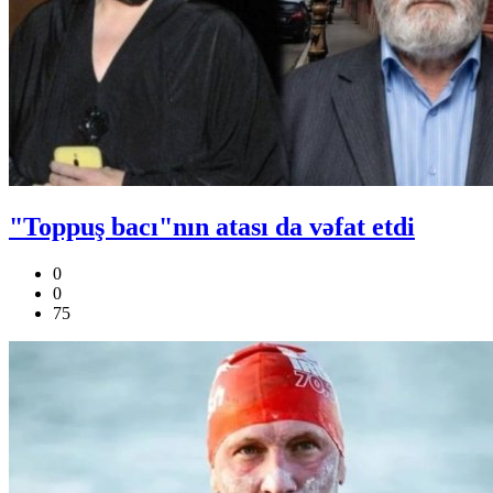
"Toppuş bacı"nın atası da vəfat etdi
0
0
75