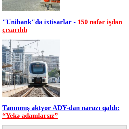
"Unibank"da ixtisarlar -
150 nəfər işdən
çıxarılıb
Tanınmış aktyor ADY-dan narazı qaldı:
“Yekə adamlarsız”