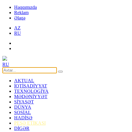
Haqqımızda
Reklam
Əlaqə
AZ
RU
RU
AKTUAL
İQTİSADİYYAT
TEXNOLOGİYA
MƏDƏNİYYƏT
SİYASƏT
DÜNYA
SOSİAL
HADİSƏ
PEŞƏ ETİKASI
DİGƏR