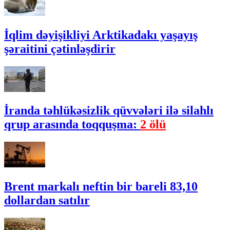
İqlim dəyişikliyi Arktikadakı yaşayış
şəraitini çətinləşdirir
İranda təhlükəsizlik qüvvələri ilə silahlı
qrup arasında toqquşma:
2 ölü
Brent markalı neftin bir bareli 83,10
dollardan satılır