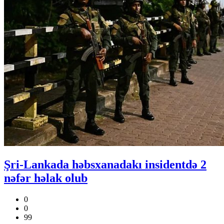
Şri-Lankada həbsxanadakı insidentdə 2
nəfər həlak olub
0
0
99