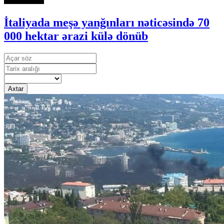
İtaliyada meşə yanğınları nəticəsində 70
000 hektar ərazi külə dönüb
Axtar