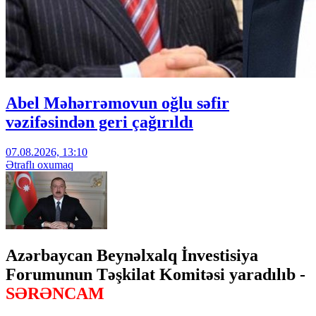
Abel Məhərrəmovun oğlu səfir
vəzifəsindən geri çağırıldı
07.08.2026, 13:10
Ətraflı oxumaq
Azərbaycan Beynəlxalq İnvestisiya
Forumunun Təşkilat Komitəsi yaradılıb -
SƏRƏNCAM