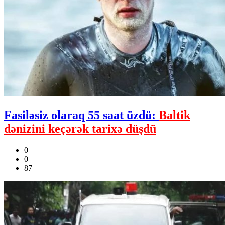
Fasiləsiz olaraq 55 saat üzdü:
Baltik
dənizini keçərək tarixə düşdü
0
0
87