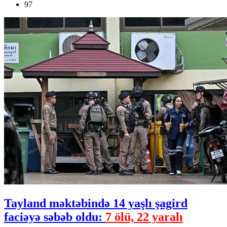
97
Tayland məktəbində 14 yaşlı şagird
faciəyə səbəb oldu:
7 ölü, 22 yaralı