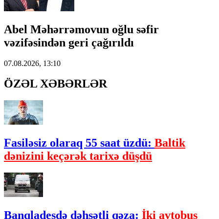
Abel Məhərrəmovun oğlu səfir
vəzifəsindən geri çağırıldı
07.08.2026, 13:10
ÖZƏL XƏBƏRLƏR
Fasiləsiz olaraq 55 saat üzdü:
Baltik
dənizini keçərək tarixə düşdü
Banqladeşdə dəhşətli qəza:
İki avtobus