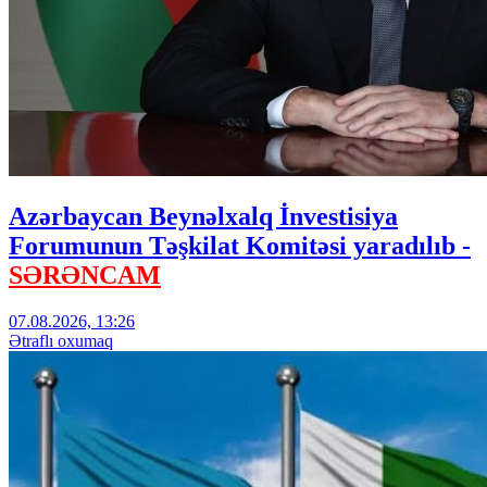
Azərbaycan Beynəlxalq İnvestisiya
Forumunun Təşkilat Komitəsi yaradılıb -
SƏRƏNCAM
07.08.2026, 13:26
Ətraflı oxumaq