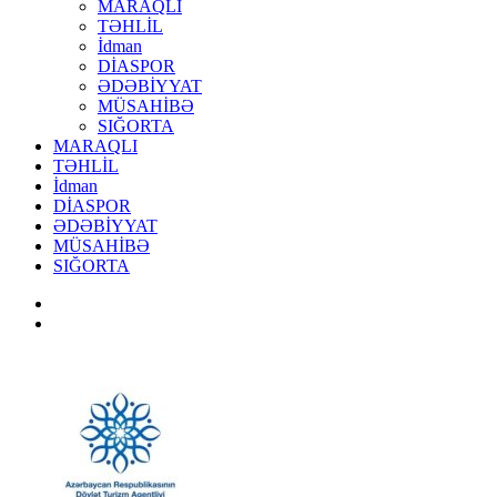
MARAQLI
TƏHLİL
İdman
DİASPOR
ƏDƏBİYYAT
MÜSAHİBƏ
SIĞORTA
MARAQLI
TƏHLİL
İdman
DİASPOR
ƏDƏBİYYAT
MÜSAHİBƏ
SIĞORTA