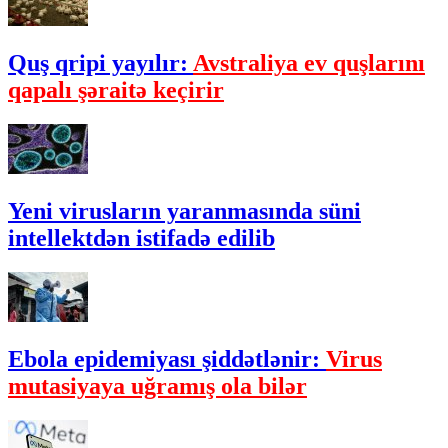
Quş qripi yayılır:
Avstraliya ev quşlarını
qapalı şəraitə keçirir
Yeni virusların yaranmasında süni
intellektdən istifadə edilib
Ebola epidemiyası şiddətlənir:
Virus
mutasiyaya uğramış ola bilər