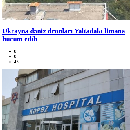
Ukrayna dəniz dronları Yaltadakı limana
hücum edib
0
0
45