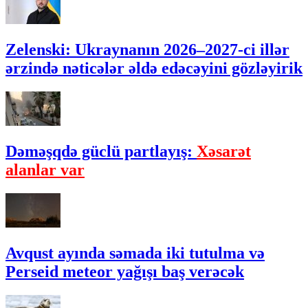
Zelenski: Ukraynanın 2026–2027-ci illər
ərzində nəticələr əldə edəcəyini gözləyirik
Dəməşqdə güclü partlayış:
Xəsarət
alanlar var
Avqust ayında səmada iki tutulma və
Perseid meteor yağışı baş verəcək