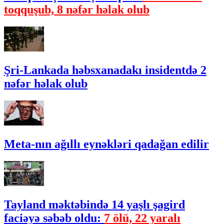
toqquşub, 8 nəfər həlak olub
Şri-Lankada həbsxanadakı insidentdə 2
nəfər həlak olub
Meta-nın ağıllı eynəkləri qadağan edilir
Tayland məktəbində 14 yaşlı şagird
faciəyə səbəb oldu:
7 ölü, 22 yaralı