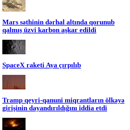
Mars səthinin dərhal altında qorunub
qalmış üzvi karbon aşkar edildi
SpaceX raketi Aya çırpılıb
Tramp qeyri-qanuni miqrantların ölkəyə
girişinin dayandırıldığını iddia etdi