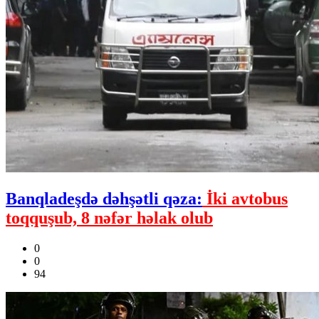
Banqladeşdə dəhşətli qəza:
İki avtobus
toqquşub, 8 nəfər həlak olub
0
0
94