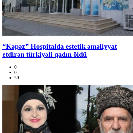
“Kəpəz” Hospitalda estetik əməliyyat
etdirən türkiyəli qadın öldü
0
0
59