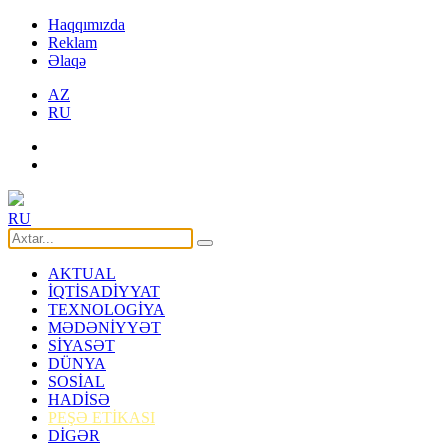
Haqqımızda
Reklam
Əlaqə
AZ
RU
RU
AKTUAL
İQTİSADİYYAT
TEXNOLOGİYA
MƏDƏNİYYƏT
SİYASƏT
DÜNYA
SOSİAL
HADİSƏ
PEŞƏ ETİKASI
DİGƏR