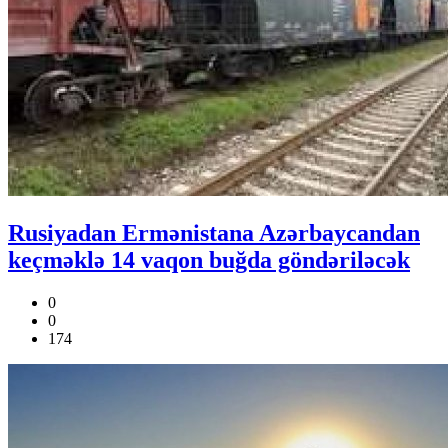
Rusiyadan Ermənistana Azərbaycandan
keçməklə 14 vaqon buğda göndəriləcək
0
0
174