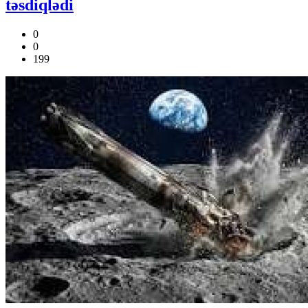
təsdiqlədi
0
0
199