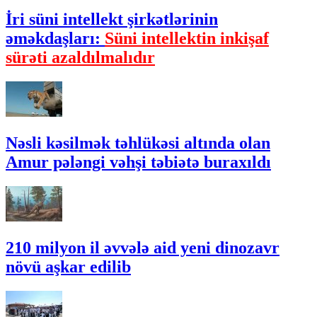
İri süni intellekt şirkətlərinin
əməkdaşları:
Süni intellektin inkişaf
sürəti azaldılmalıdır
Nəsli kəsilmək təhlükəsi altında olan
Amur pələngi vəhşi təbiətə buraxıldı
210 milyon il əvvələ aid yeni dinozavr
növü aşkar edilib