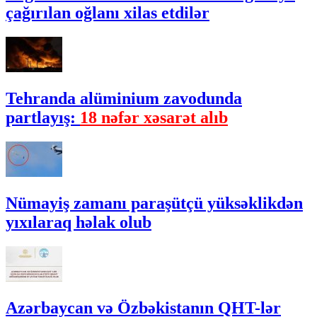
çağırılan oğlanı xilas etdilər
Tehranda alüminium zavodunda
partlayış:
18 nəfər xəsarət alıb
Nümayiş zamanı paraşütçü yüksəklikdən
yıxılaraq həlak olub
Azərbaycan və Özbəkistanın QHT-lər