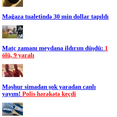
Mağaza tualetində 30 min dollar tapıldı
Matç zamanı meydana ildırım düşdü:
1
ölü, 9 yaralı
Məşhur simadan şok yaradan canlı
yayım!
Polis hərəkətə keçdi