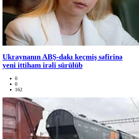
Ukraynanın ABŞ-dakı keçmiş səfirinə
yeni ittiham irəli sürülüb
0
0
162