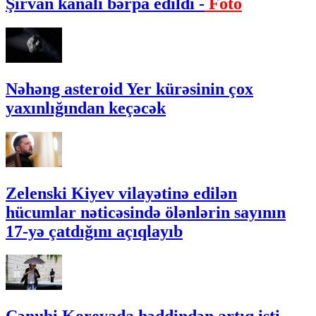
Şirvan kanalı bərpa edildi -
Foto
Nəhəng asteroid Yer kürəsinin çox
yaxınlığından keçəcək
Zelenski Kiyev vilayətinə edilən
hücumlar nəticəsində ölənlərin sayının
17-yə çatdığını açıqlayıb