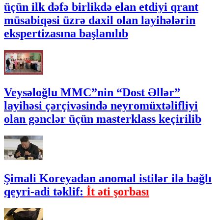
üçün ilk dəfə birlikdə elan etdiyi qrant
müsabiqəsi üzrə daxil olan layihələrin
ekspertizasına başlanılıb
Veysəloğlu MMC”nin “Dost Əllər”
layihəsi çərçivəsində neyromüxtəlifliyi
olan gənclər üçün masterklass keçirilib
Şimali Koreyadan anomal istilər ilə bağlı
qeyri-adi təklif:
İt əti şorbası