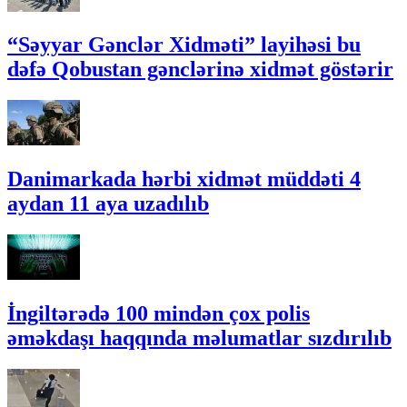
“Səyyar Gənclər Xidməti” layihəsi bu
dəfə Qobustan gənclərinə xidmət göstərir
Danimarkada hərbi xidmət müddəti 4
aydan 11 aya uzadılıb
İngiltərədə 100 mindən çox polis
əməkdaşı haqqında məlumatlar sızdırılıb