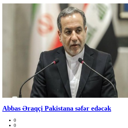
Abbas Əraqçi Pakistana səfər edəcək
0
0