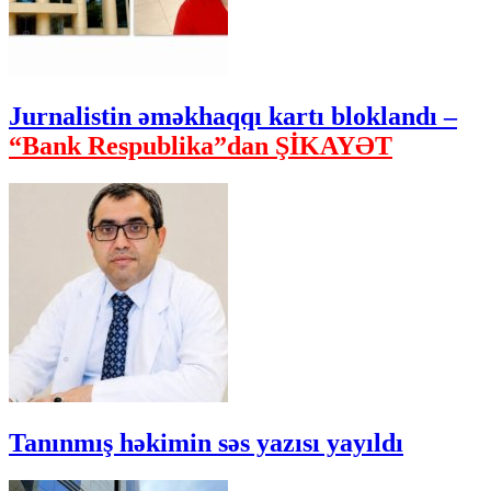
Jurnalistin əməkhaqqı kartı bloklandı –
“Bank Respublika”dan ŞİKAYƏT
Tanınmış həkimin səs yazısı yayıldı