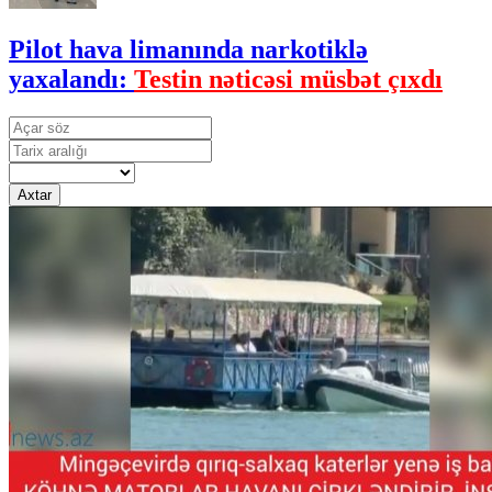
Pilot hava limanında narkotiklə
yaxalandı:
Testin nəticəsi müsbət çıxdı
Axtar