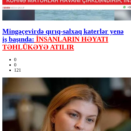
Mingəçevirdə qırıq-salxaq katerlər yenə
iş başında:
İNSANLARIN HƏYATI
TƏHLÜKƏYƏ ATILIR
0
0
121