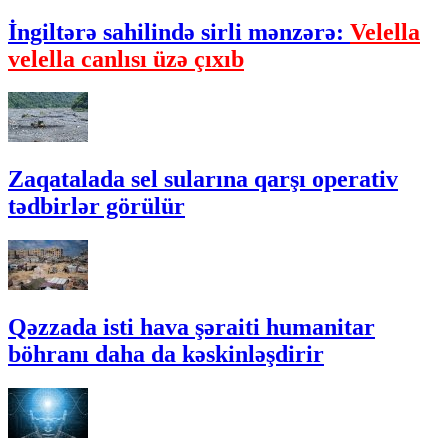
İngiltərə sahilində sirli mənzərə:
Velella
velella canlısı üzə çıxıb
Zaqatalada sel sularına qarşı operativ
tədbirlər görülür
Qəzzada isti hava şəraiti humanitar
böhranı daha da kəskinləşdirir