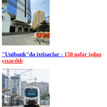
"Unibank"da ixtisarlar -
150 nəfər işdən
çıxarılıb