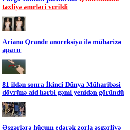
təxliyə əmrləri verildi
Ariana Qrande anoreksiya ilə mübarizə
aparır
81 ildən sonra İkinci Dünya Müharibəsi
dövrünə aid hərbi gəmi yenidən göründü
Əsgərlərə hücum edərək zorla əsgərliyə