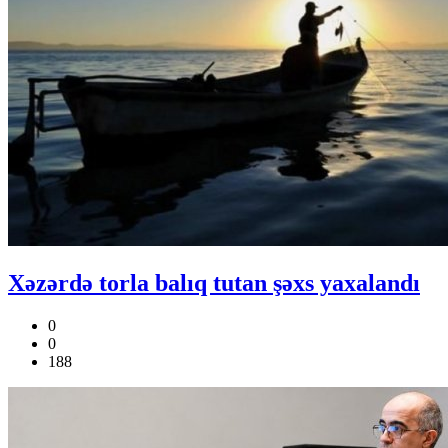
Xəzərdə torla balıq tutan şəxs yaxalandı
0
0
188