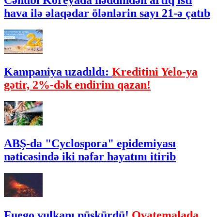
Cənubi Koreyada həddindən artıq isti
hava ilə əlaqədar ölənlərin sayı 21-ə çatıb
Kampaniya uzadıldı:
Kreditini Yelo-ya
gətir, 2%-dək endirim qazan!
ABŞ-da "Cyclospora" epidemiyası
nəticəsində iki nəfər həyatını itirib
Fuego vulkanı püskürdü!
Qvatemalada