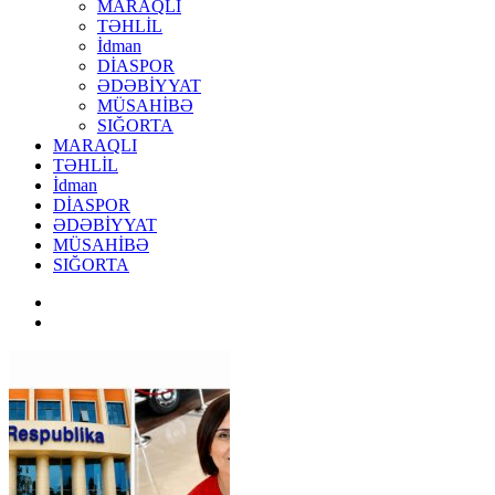
MARAQLI
TƏHLİL
İdman
DİASPOR
ƏDƏBİYYAT
MÜSAHİBƏ
SIĞORTA
MARAQLI
TƏHLİL
İdman
DİASPOR
ƏDƏBİYYAT
MÜSAHİBƏ
SIĞORTA