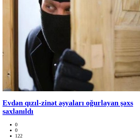
Evdən qızıl-zinət əşyaları oğurlayan şəxs
saxlanıldı
0
0
122