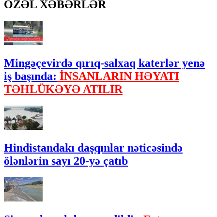
ÖZƏL XƏBƏRLƏR
Mingəçevirdə qırıq-salxaq katerlər yenə
iş başında:
İNSANLARIN HƏYATI
TƏHLÜKƏYƏ ATILIR
Hindistandakı daşqınlar nəticəsində
ölənlərin sayı 20-yə çatıb