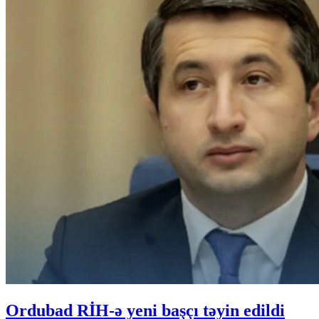
Ordubad RİH-ə yeni başçı təyin edildi