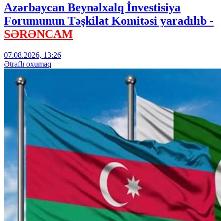
Azərbaycan Beynəlxalq İnvestisiya
Forumunun Təşkilat Komitəsi yaradılıb -
SƏRƏNCAM
07.08.2026, 13:26
Ətraflı oxumaq