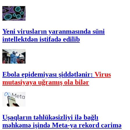
Yeni virusların yaranmasında süni
intellektdən istifadə edilib
Ebola epidemiyası şiddətlənir:
Virus
mutasiyaya uğramış ola bilər
Uşaqların təhlükəsizliyi ilə bağlı
məhkəmə işində Meta-ya rekord cərimə