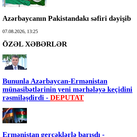
Azərbaycanın Pakistandakı səfiri dəyişib
07.08.2026, 13:25
ÖZƏL XƏBƏRLƏR
Bununla Azərbaycan-Ermənistan
münasibətlərinin yeni mərhələyə keçidini
rəsmiləşdirdi -
DEPUTAT
Ermənistan gerçəklərlə barışdı -