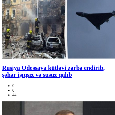
Rusiya Odessaya kütləvi zərbə endirib,
şəhər işıqsız və susuz qalıb
0
0
44