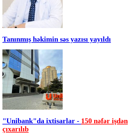
Tanınmış həkimin səs yazısı yayıldı
"Unibank"da ixtisarlar -
150 nəfər işdən
çıxarılıb