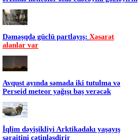
Dəməşqdə güclü partlayış:
Xəsarət
alanlar var
Avqust ayında səmada iki tutulma və
Perseid meteor yağışı baş verəcək
İqlim dəyişikliyi Arktikadakı yaşayış
şəraitini çətinləşdirir