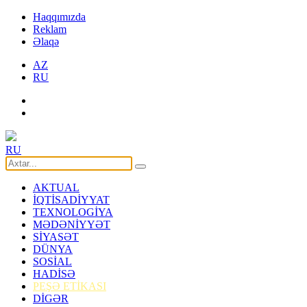
Haqqımızda
Reklam
Əlaqə
AZ
RU
RU
AKTUAL
İQTİSADİYYAT
TEXNOLOGİYA
MƏDƏNİYYƏT
SİYASƏT
DÜNYA
SOSİAL
HADİSƏ
PEŞƏ ETİKASI
DİGƏR