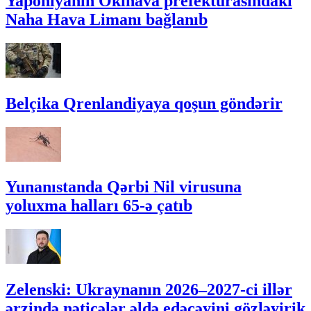
Yaponiyanın Okinava prefekturasındakı
Naha Hava Limanı bağlanıb
Belçika Qrenlandiyaya qoşun göndərir
Yunanıstanda Qərbi Nil virusuna
yoluxma halları 65-ə çatıb
Zelenski: Ukraynanın 2026–2027-ci illər
ərzində nəticələr əldə edəcəyini gözləyirik