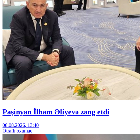
Paşinyan İlham Əliyevə zəng etdi
08.08.2026, 13:40
Ətraflı oxumaq