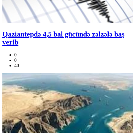
Qaziantepdə 4,5 bal gücündə zəlzələ baş
verib
0
0
40