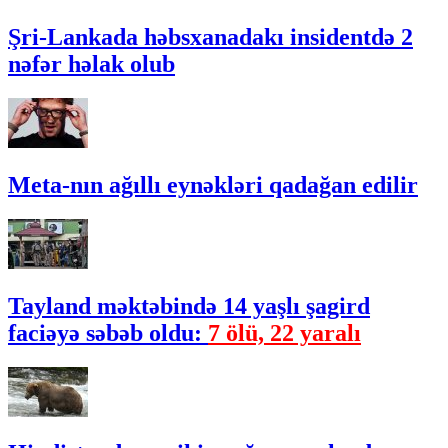
Şri-Lankada həbsxanadakı insidentdə 2
nəfər həlak olub
Meta-nın ağıllı eynəkləri qadağan edilir
Tayland məktəbində 14 yaşlı şagird
faciəyə səbəb oldu:
7 ölü, 22 yaralı