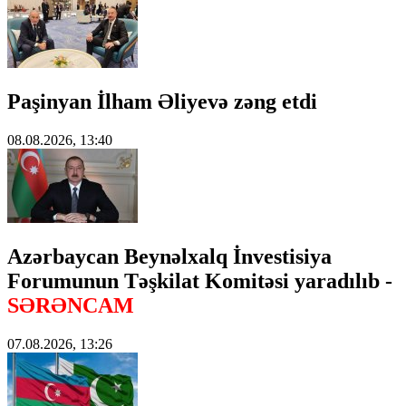
Paşinyan İlham Əliyevə zəng etdi
08.08.2026, 13:40
Azərbaycan Beynəlxalq İnvestisiya
Forumunun Təşkilat Komitəsi yaradılıb -
SƏRƏNCAM
07.08.2026, 13:26