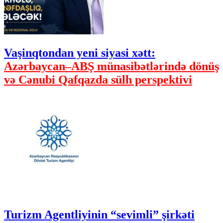
Vaşinqtondan yeni siyasi xətt:
Azərbaycan–ABŞ münasibətlərində dönüş
və Cənubi Qafqazda sülh perspektivi
Turizm Agentliyinin “sevimli” şirkəti