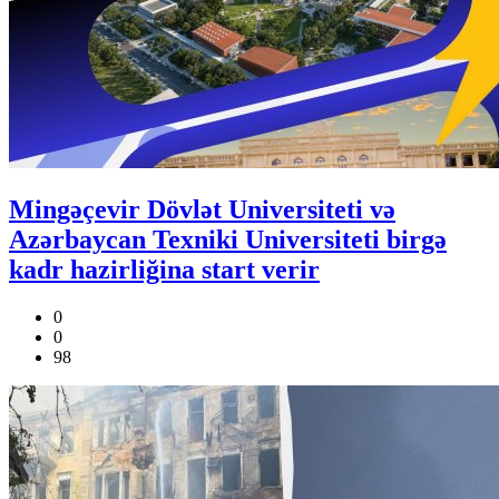
Mingəçevir Dövlət Universiteti və
Azərbaycan Texniki Universiteti birgə
kadr hazirliğina start verir
0
0
98