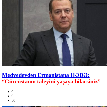
Medvedevdən Ermənistana HƏDƏ:
“Gürcüstanın taleyini yaşaya bilərsiniz”
0
0
50