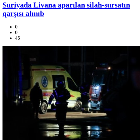
Suriyada Livana aparılan silah-sursatın
qarşısı alınıb
0
0
45