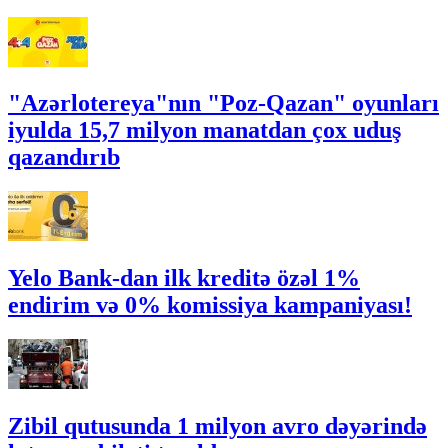
"Azərlotereya"nın "Poz-Qazan" oyunları
iyulda 15,7 milyon manatdan çox uduş
qazandırıb
Yelo Bank-dan ilk kreditə özəl 1%
endirim və 0% komissiya kampaniyası!
Zibil qutusunda 1 milyon avro dəyərində