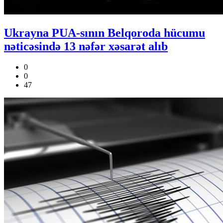
Ukrayna PUA-sının Belqoroda hücumu
nəticəsində 13 nəfər xəsarət alıb
0
0
47