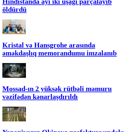
Hindistanda ayı iki uşağı parçalayıb
öldürdü
Kristal və Hansgrohe arasında
əməkdaşlıq memorandumu imzalanıb
Mossad-ın 2 yüksək rütbəli məmuru
vəzifədən kənarlaşdırıldı