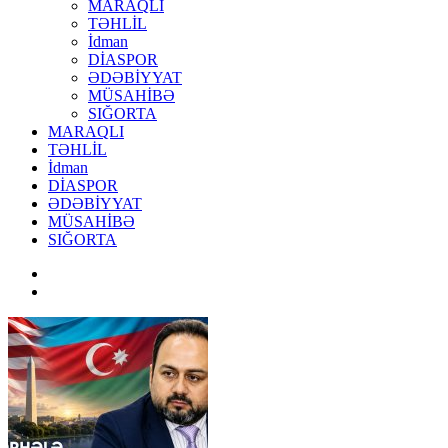
MARAQLI
TƏHLİL
İdman
DİASPOR
ƏDƏBİYYAT
MÜSAHİBƏ
SIĞORTA
MARAQLI
TƏHLİL
İdman
DİASPOR
ƏDƏBİYYAT
MÜSAHİBƏ
SIĞORTA