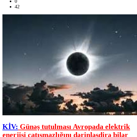
0
42
KİV:
Günəş tutulması Avropada elektrik
enerjisi çatışmazlığını dərinləşdirə bilər