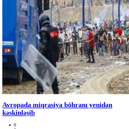
Avropada miqrasiya böhranı yenidən
kəskinləşib
0