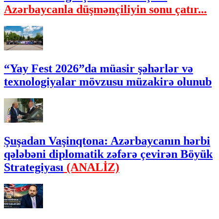
Azərbaycanla düşmənçiliyin sonu çatır...
“Yay Fest 2026”da müasir şəhərlər və
texnologiyalar mövzusu müzakirə olunub
Şuşadan Vaşinqtona: Azərbaycanın hərbi
qələbəni diplomatik zəfərə çevirən Böyük
Strategiyası
(ANALİZ)