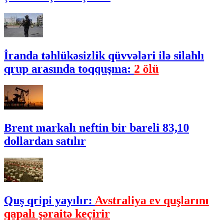
İranda təhlükəsizlik qüvvələri ilə silahlı
qrup arasında toqquşma:
2 ölü
Brent markalı neftin bir bareli 83,10
dollardan satılır
Quş qripi yayılır:
Avstraliya ev quşlarını
qapalı şəraitə keçirir