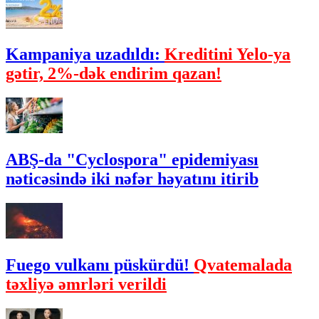
Kampaniya uzadıldı:
Kreditini Yelo-ya
gətir, 2%-dək endirim qazan!
ABŞ-da "Cyclospora" epidemiyası
nəticəsində iki nəfər həyatını itirib
Fuego vulkanı püskürdü!
Qvatemalada
təxliyə əmrləri verildi