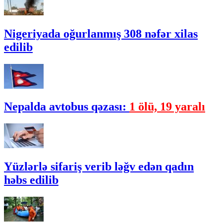
Nigeriyada oğurlanmış 308 nəfər xilas
edilib
Nepalda avtobus qəzası:
1 ölü, 19 yaralı
Yüzlərlə sifariş verib ləğv edən qadın
həbs edilib