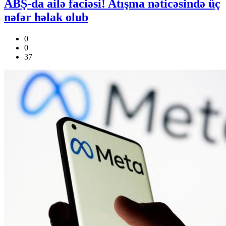
ABŞ-da ailə faciəsi! Atışma nəticəsində üç
nəfər həlak olub
0
0
37