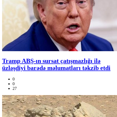
Tramp ABŞ-ın sursat çatışmazlığı ilə
üzləşdiyi barədə məlumatları təkzib etdi
0
0
27