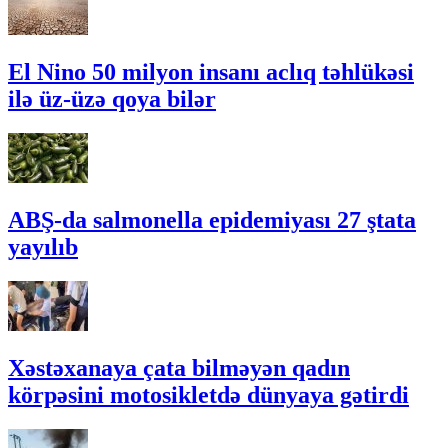
El Nino 50 milyon insanı aclıq təhlükəsi
ilə üz-üzə qoya bilər
ABŞ-da salmonella epidemiyası 27 ştata
yayılıb
Xəstəxanaya çata bilməyən qadın
körpəsini motosikletdə dünyaya gətirdi