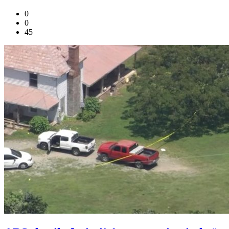
0
0
45