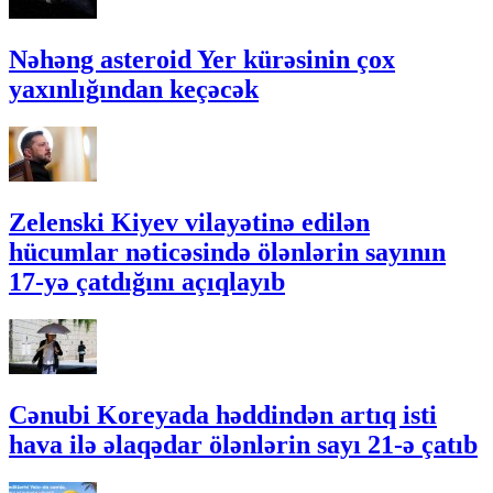
Nəhəng asteroid Yer kürəsinin çox
yaxınlığından keçəcək
Zelenski Kiyev vilayətinə edilən
hücumlar nəticəsində ölənlərin sayının
17-yə çatdığını açıqlayıb
Cənubi Koreyada həddindən artıq isti
hava ilə əlaqədar ölənlərin sayı 21-ə çatıb