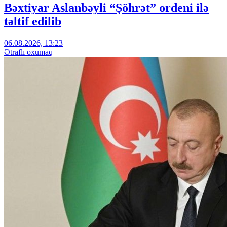
Bəxtiyar Aslanbəyli “Şöhrət” ordeni ilə
təltif edilib
06.08.2026, 13:23
Ətraflı oxumaq