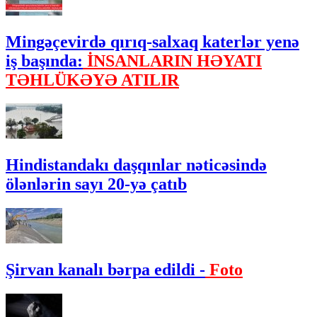
Mingəçevirdə qırıq-salxaq katerlər yenə
iş başında:
İNSANLARIN HƏYATI
TƏHLÜKƏYƏ ATILIR
Hindistandakı daşqınlar nəticəsində
ölənlərin sayı 20-yə çatıb
Şirvan kanalı bərpa edildi -
Foto