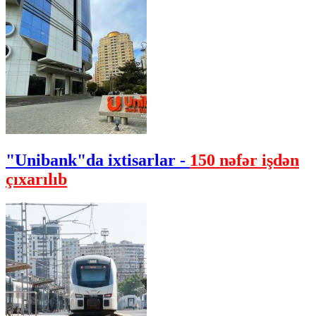
"Unibank"da ixtisarlar -
150 nəfər işdən
çıxarılıb