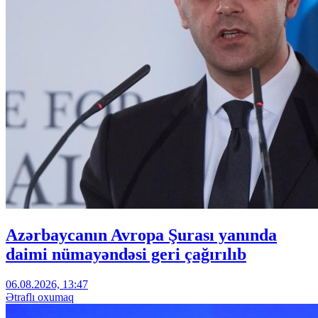
Azərbaycanın Avropa Şurası yanında
daimi nümayəndəsi geri çağırılıb
06.08.2026, 13:47
Ətraflı oxumaq