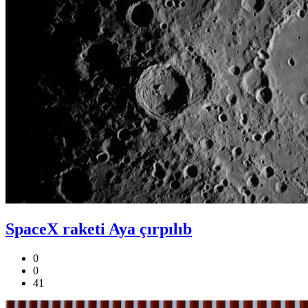
SpaceX raketi Aya çırpılıb
0
0
41