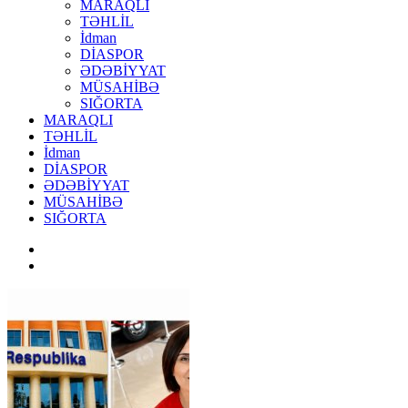
MARAQLI
TƏHLİL
İdman
DİASPOR
ƏDƏBİYYAT
MÜSAHİBƏ
SIĞORTA
MARAQLI
TƏHLİL
İdman
DİASPOR
ƏDƏBİYYAT
MÜSAHİBƏ
SIĞORTA