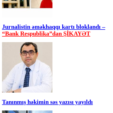
Jurnalistin əməkhaqqı kartı bloklandı –
“Bank Respublika”dan ŞİKAYƏT
Tanınmış həkimin səs yazısı yayıldı