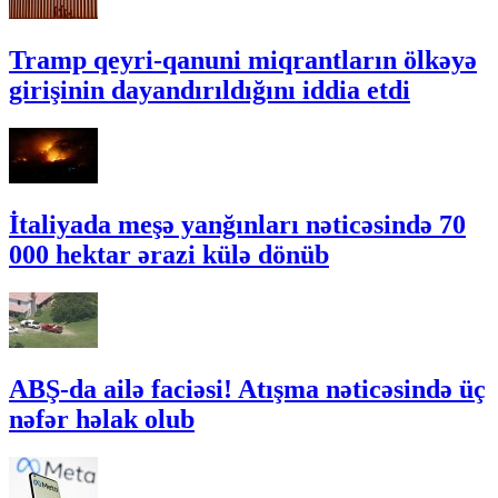
Tramp qeyri-qanuni miqrantların ölkəyə
girişinin dayandırıldığını iddia etdi
İtaliyada meşə yanğınları nəticəsində 70
000 hektar ərazi külə dönüb
ABŞ-da ailə faciəsi! Atışma nəticəsində üç
nəfər həlak olub