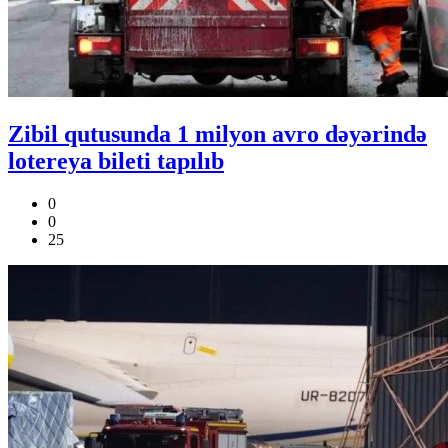
Zibil qutusunda 1 milyon avro dəyərində
lotereya bileti tapılıb
0
0
25