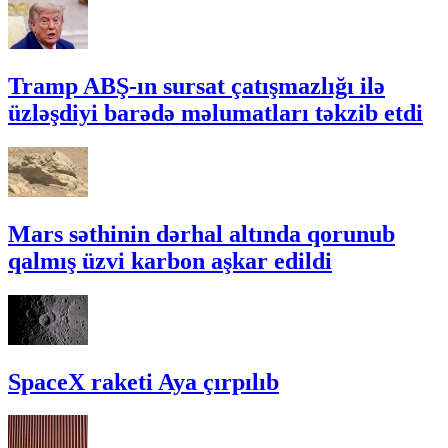
Tramp ABŞ-ın sursat çatışmazlığı ilə
üzləşdiyi barədə məlumatları təkzib etdi
Mars səthinin dərhal altında qorunub
qalmış üzvi karbon aşkar edildi
SpaceX raketi Aya çırpılıb