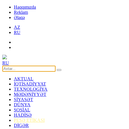
Haqqımızda
Reklam
Əlaqə
AZ
RU
RU
AKTUAL
İQTİSADİYYAT
TEXNOLOGİYA
MƏDƏNİYYƏT
SİYASƏT
DÜNYA
SOSİAL
HADİSƏ
PEŞƏ ETİKASI
DİGƏR