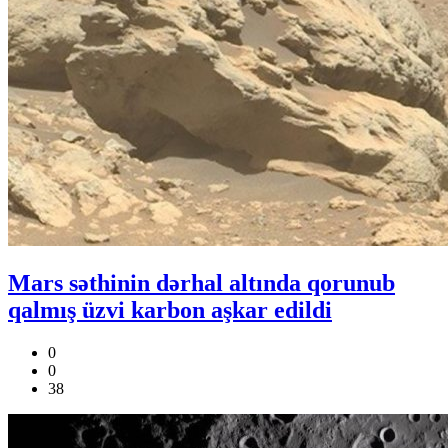
Mars səthinin dərhal altında qorunub
qalmış üzvi karbon aşkar edildi
0
0
38