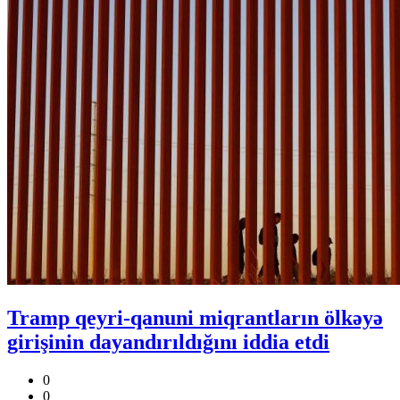
Tramp qeyri-qanuni miqrantların ölkəyə
girişinin dayandırıldığını iddia etdi
0
0