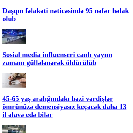
Daşqın fəlakəti nəticəsində 95 nəfər həlak
olub
Sosial media influenseri canlı yayım
zamanı güllələnərək öldürülüb
45-65 yaş aralığındakı bəzi vərdişlər
ömrünüzə demensiyasız keçəcək daha 13
il əlavə edə bilər