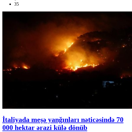
35
İtaliyada meşə yanğınları nəticəsində 70
000 hektar ərazi külə dönüb