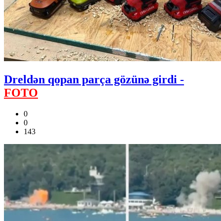
Dreldən qopan parça gözünə girdi -
FOTO
0
0
143