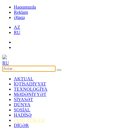
Haqqımızda
Reklam
Əlaqə
AZ
RU
RU
AKTUAL
İQTİSADİYYAT
TEXNOLOGİYA
MƏDƏNİYYƏT
SİYASƏT
DÜNYA
SOSİAL
HADİSƏ
PEŞƏ ETİKASI
DİGƏR