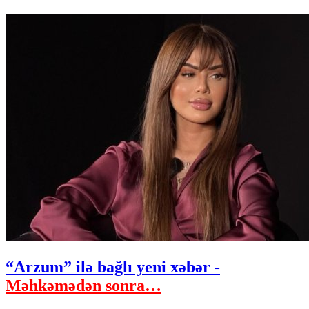
“Arzum” ilə bağlı yeni xəbər -
Məhkəmədən sonra…