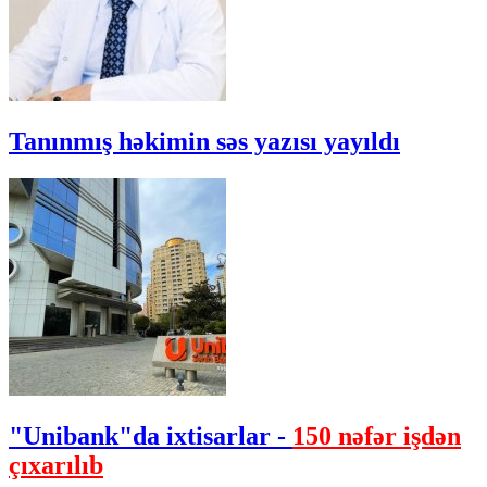
Tanınmış həkimin səs yazısı yayıldı
"Unibank"da ixtisarlar -
150 nəfər işdən
çıxarılıb