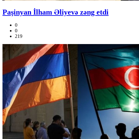
Paşinyan İlham Əliyevə zəng etdi
0
0
219