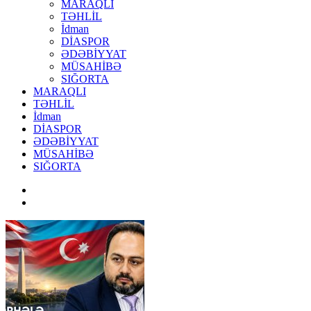
MARAQLI
TƏHLİL
İdman
DİASPOR
ƏDƏBİYYAT
MÜSAHİBƏ
SIĞORTA
MARAQLI
TƏHLİL
İdman
DİASPOR
ƏDƏBİYYAT
MÜSAHİBƏ
SIĞORTA