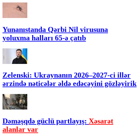
Yunanıstanda Qərbi Nil virusuna
yoluxma halları 65-ə çatıb
Zelenski: Ukraynanın 2026–2027-ci illər
ərzində nəticələr əldə edəcəyini gözləyirik
Dəməşqdə güclü partlayış:
Xəsarət
alanlar var