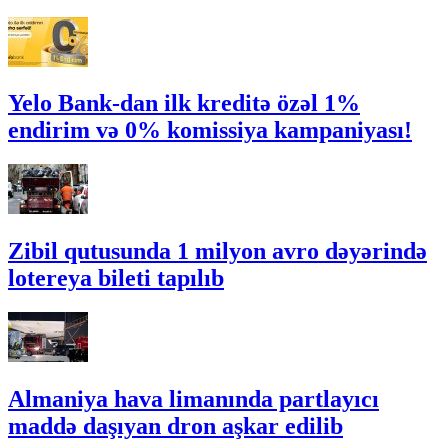
Yelo Bank-dan ilk kreditə özəl 1%
endirim və 0% komissiya kampaniyası!
Zibil qutusunda 1 milyon avro dəyərində
lotereya bileti tapılıb
Almaniya hava limanında partlayıcı
maddə daşıyan dron aşkar edilib