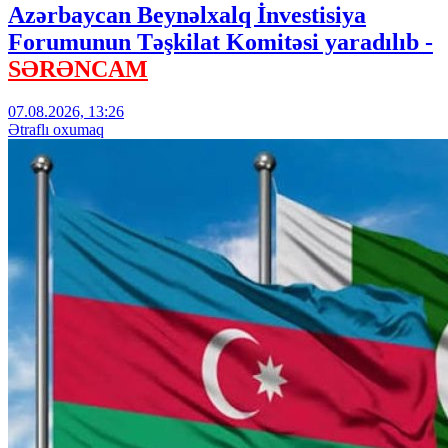
Azərbaycan Beynəlxalq İnvestisiya
Forumunun Təşkilat Komitəsi yaradılıb -
SƏRƏNCAM
07.08.2026, 13:26
Ətraflı oxumaq