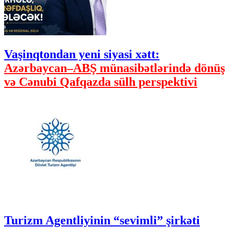
Vaşinqtondan yeni siyasi xətt:
Azərbaycan–ABŞ münasibətlərində dönüş
və Cənubi Qafqazda sülh perspektivi
Turizm Agentliyinin “sevimli” şirkəti