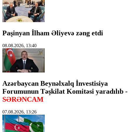
Paşinyan İlham Əliyevə zəng etdi
08.08.2026, 13:40
Azərbaycan Beynəlxalq İnvestisiya
Forumunun Təşkilat Komitəsi yaradılıb -
SƏRƏNCAM
07.08.2026, 13:26