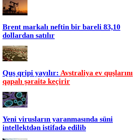
Brent markalı neftin bir bareli 83,10
dollardan satılır
Quş qripi yayılır:
Avstraliya ev quşlarını
qapalı şəraitə keçirir
Yeni virusların yaranmasında süni
intellektdən istifadə edilib