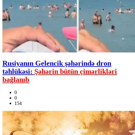
Rusiyanın Gelencik şəhərində dron
təhlükəsi:
Şəhərin bütün çimərlikləri
bağlanıb
0
0
154