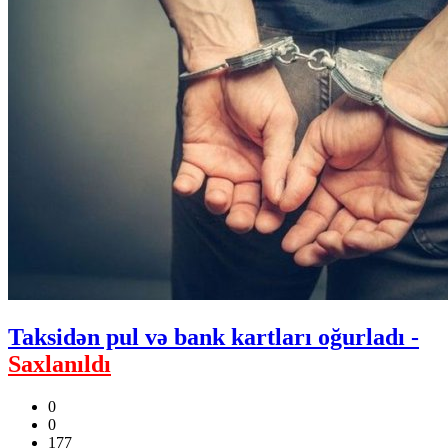
Taksidən pul və bank kartları oğurladı -
Saxlanıldı
0
0
177