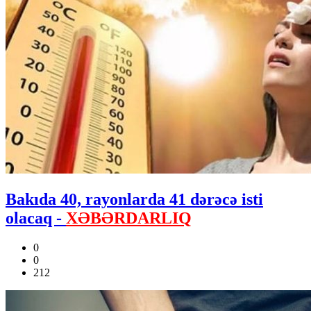
Bakıda 40, rayonlarda 41 dərəcə isti
olacaq -
XƏBƏRDARLIQ
0
0
212