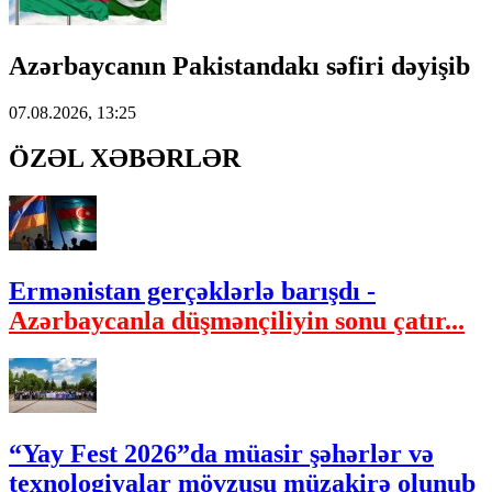
Azərbaycanın Pakistandakı səfiri dəyişib
07.08.2026, 13:25
ÖZƏL XƏBƏRLƏR
Ermənistan gerçəklərlə barışdı -
Azərbaycanla düşmənçiliyin sonu çatır...
“Yay Fest 2026”da müasir şəhərlər və
texnologiyalar mövzusu müzakirə olunub