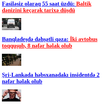
Fasiləsiz olaraq 55 saat üzdü:
Baltik
dənizini keçərək tarixə düşdü
Banqladeşdə dəhşətli qəza:
İki avtobus
toqquşub, 8 nəfər həlak olub
Şri-Lankada həbsxanadakı insidentdə 2
nəfər həlak olub