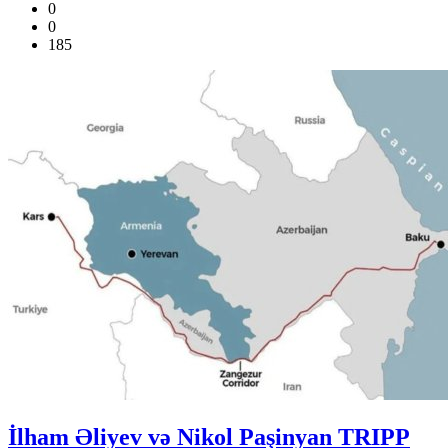
0
0
185
İlham Əliyev və Nikol Paşinyan TRIPP