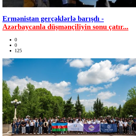
Ermənistan gerçəklərlə barışdı -
Azərbaycanla düşmənçiliyin sonu çatır...
0
0
125