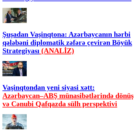
Şuşadan Vaşinqtona: Azərbaycanın hərbi
qələbəni diplomatik zəfərə çevirən Böyük
Strategiyası
(ANALİZ)
Vaşinqtondan yeni siyasi xətt:
Azərbaycan–ABŞ münasibətlərində dönüş
və Cənubi Qafqazda sülh perspektivi