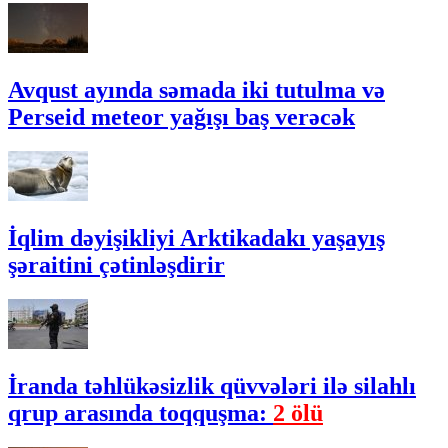
Avqust ayında səmada iki tutulma və
Perseid meteor yağışı baş verəcək
İqlim dəyişikliyi Arktikadakı yaşayış
şəraitini çətinləşdirir
İranda təhlükəsizlik qüvvələri ilə silahlı
qrup arasında toqquşma:
2 ölü