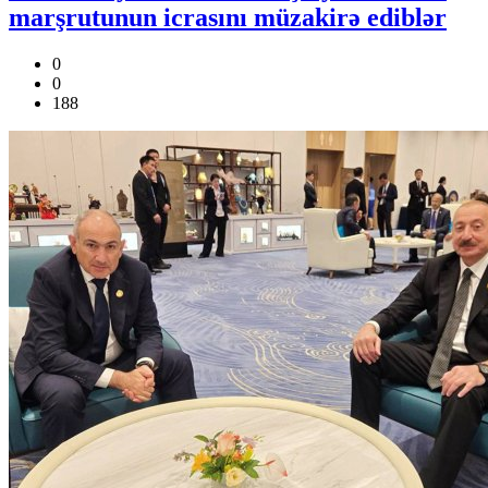
marşrutunun icrasını müzakirə ediblər
0
0
188