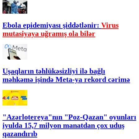
Ebola epidemiyası şiddətlənir:
Virus
mutasiyaya uğramış ola bilər
Uşaqların təhlükəsizliyi ilə bağlı
məhkəmə işində Meta-ya rekord cərimə
"Azərlotereya"nın "Poz-Qazan" oyunları
iyulda 15,7 milyon manatdan çox uduş
qazandırıb