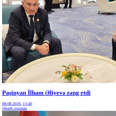
Paşinyan İlham Əliyevə zəng etdi
08.08.2026, 13:40
Ətraflı oxumaq