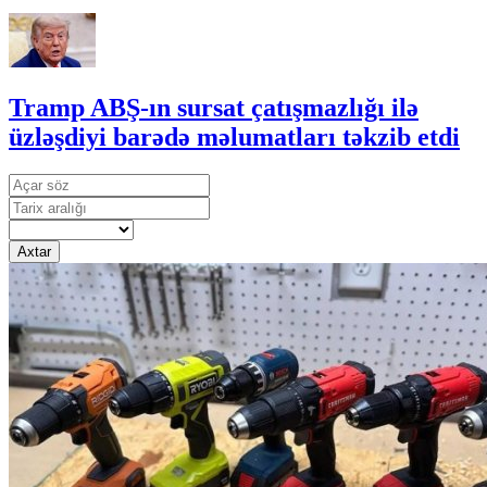
Tramp ABŞ-ın sursat çatışmazlığı ilə
üzləşdiyi barədə məlumatları təkzib etdi
Axtar