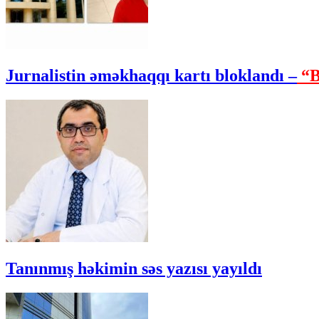
Jurnalistin əməkhaqqı kartı bloklandı –
“B
Tanınmış həkimin səs yazısı yayıldı