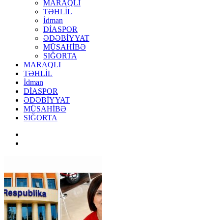
MARAQLI
TƏHLİL
İdman
DİASPOR
ƏDƏBİYYAT
MÜSAHİBƏ
SIĞORTA
MARAQLI
TƏHLİL
İdman
DİASPOR
ƏDƏBİYYAT
MÜSAHİBƏ
SIĞORTA