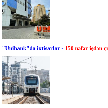
"Unibank"da ixtisarlar -
150 nəfər işdən çı