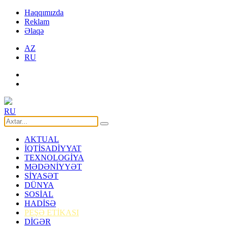
Haqqımızda
Reklam
Əlaqə
AZ
RU
RU
AKTUAL
İQTİSADİYYAT
TEXNOLOGİYA
MƏDƏNİYYƏT
SİYASƏT
DÜNYA
SOSİAL
HADİSƏ
PEŞƏ ETİKASI
DİGƏR