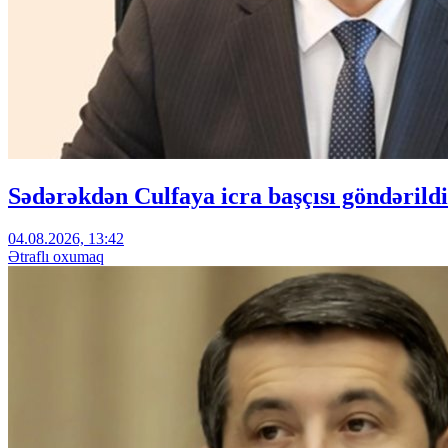
Sədərəkdən Culfaya icra başçısı göndərildi
04.08.2026, 13:42
Ətraflı oxumaq