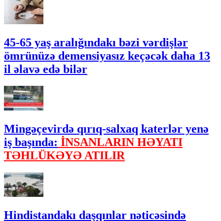
45-65 yaş aralığındakı bəzi vərdişlər
ömrünüzə demensiyasız keçəcək daha 13
il əlavə edə bilər
Mingəçevirdə qırıq-salxaq katerlər yenə
iş başında:
İNSANLARIN HƏYATI
TƏHLÜKƏYƏ ATILIR
Hindistandakı daşqınlar nəticəsində