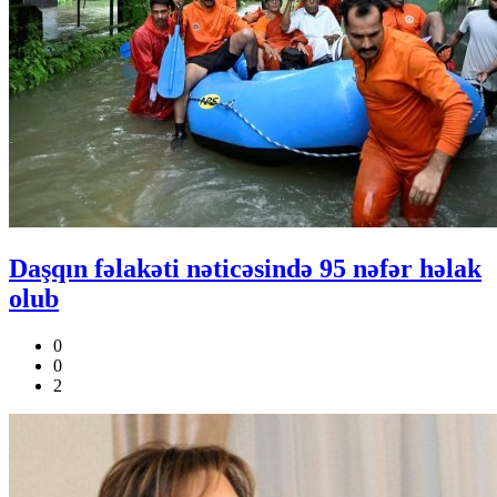
Daşqın fəlakəti nəticəsində 95 nəfər həlak
olub
0
0
2