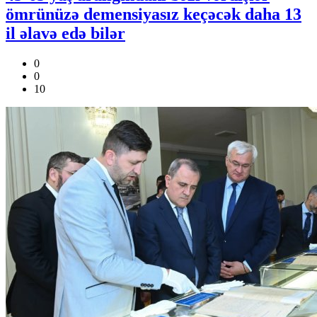
ömrünüzə demensiyasız keçəcək daha 13
il əlavə edə bilər
0
0
10