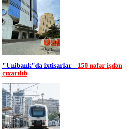
"Unibank"da ixtisarlar -
150 nəfər işdən
çıxarılıb