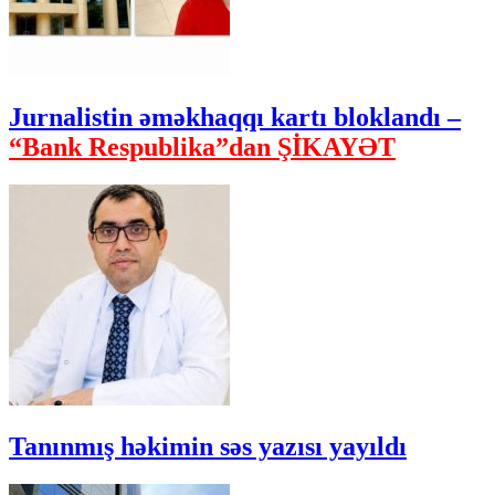
Jurnalistin əməkhaqqı kartı bloklandı –
“Bank Respublika”dan ŞİKAYƏT
Tanınmış həkimin səs yazısı yayıldı