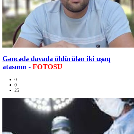
Gəncədə davada öldürülən iki uşaq
atasının -
FOTOSU
0
0
25