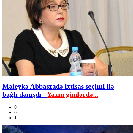
Məleykə Abbaszadə ixtisas seçimi ilə
bağlı danışdı -
Yaxın günlərdə...
0
0
1