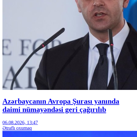
Azərbaycanın Avropa Şurası yanında
daimi nümayəndəsi geri çağırılıb
06.08.2026, 13:47
Ətraflı oxumaq