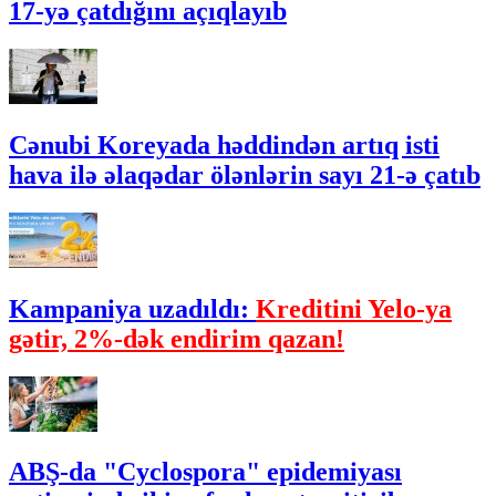
17-yə çatdığını açıqlayıb
Cənubi Koreyada həddindən artıq isti
hava ilə əlaqədar ölənlərin sayı 21-ə çatıb
Kampaniya uzadıldı:
Kreditini Yelo-ya
gətir, 2%-dək endirim qazan!
ABŞ-da "Cyclospora" epidemiyası