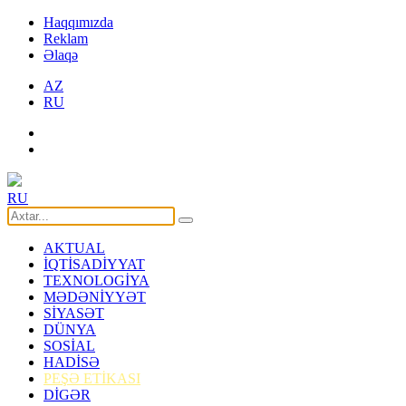
Haqqımızda
Reklam
Əlaqə
AZ
RU
RU
AKTUAL
İQTİSADİYYAT
TEXNOLOGİYA
MƏDƏNİYYƏT
SİYASƏT
DÜNYA
SOSİAL
HADİSƏ
PEŞƏ ETİKASI
DİGƏR