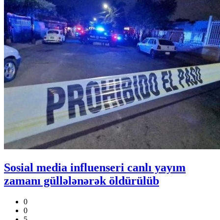
Sosial media influenseri canlı yayım
zamanı güllələnərək öldürülüb
0
0
5