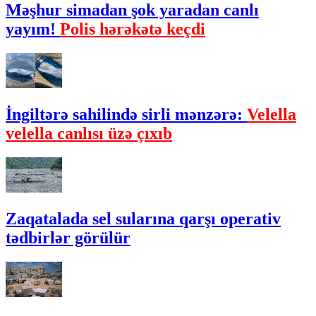
Məşhur simadan şok yaradan canlı
yayım!
Polis hərəkətə keçdi
İngiltərə sahilində sirli mənzərə:
Velella
velella canlısı üzə çıxıb
Zaqatalada sel sularına qarşı operativ
tədbirlər görülür