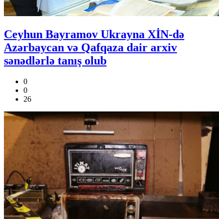
Ceyhun Bayramov Ukrayna XİN-də
Azərbaycan və Qafqaza dair arxiv
sənədlərlə tanış olub
0
0
26