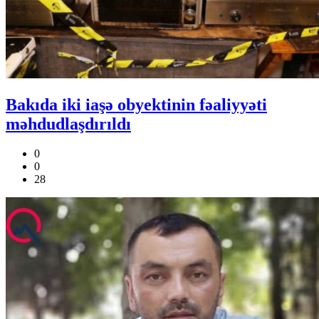
Bakıda iki iaşə obyektinin fəaliyyəti
məhdudlaşdırıldı
0
0
28