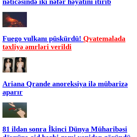
nəticəsində iki nəfər həyatını itirib
Fuego vulkanı püskürdü!
Qvatemalada
təxliyə əmrləri verildi
Ariana Qrande anoreksiya ilə mübarizə
aparır
81 ildən sonra İkinci Dünya Müharibəsi