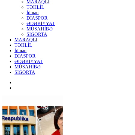
MARAQLI
TƏHLİL
İdman
DİASPOR
ƏDƏBİYYAT
MÜSAHİBƏ
SIĞORTA
MARAQLI
TƏHLİL
İdman
DİASPOR
ƏDƏBİYYAT
MÜSAHİBƏ
SIĞORTA