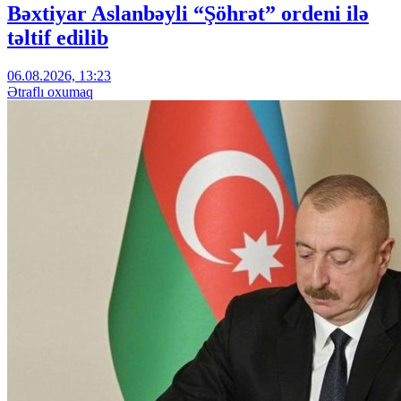
Bəxtiyar Aslanbəyli “Şöhrət” ordeni ilə
təltif edilib
06.08.2026, 13:23
Ətraflı oxumaq