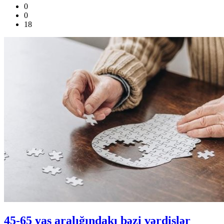
0
0
18
45-65 yaş aralığındakı bəzi vərdişlər