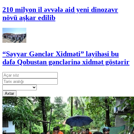
210 milyon il əvvələ aid yeni dinozavr
növü aşkar edilib
“Səyyar Gənclər Xidməti” layihəsi bu
dəfə Qobustan gənclərinə xidmət göstərir
Axtar