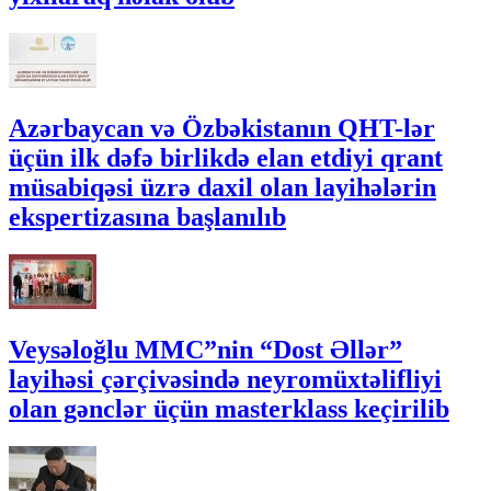
Azərbaycan və Özbəkistanın QHT-lər
üçün ilk dəfə birlikdə elan etdiyi qrant
müsabiqəsi üzrə daxil olan layihələrin
ekspertizasına başlanılıb
Veysəloğlu MMC”nin “Dost Əllər”
layihəsi çərçivəsində neyromüxtəlifliyi
olan gənclər üçün masterklass keçirilib