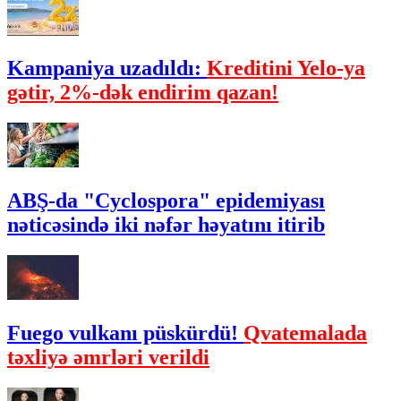
Kampaniya uzadıldı:
Kreditini Yelo-ya
gətir, 2%-dək endirim qazan!
ABŞ-da "Cyclospora" epidemiyası
nəticəsində iki nəfər həyatını itirib
Fuego vulkanı püskürdü!
Qvatemalada
təxliyə əmrləri verildi