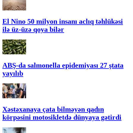
El Nino 50 milyon insanı aclıq təhlükəsi
ilə üz-üzə qoya bilər
ABŞ-da salmonella epidemiyası 27 ştata
yayılıb
Xəstəxanaya çata bilməyən qadın
körpəsini motosikletdə dünyaya gətirdi