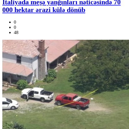
İtaliyada meşə yanğınları nəticəsində 70
000 hektar ərazi külə dönüb
0
0
48