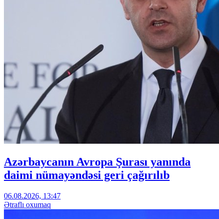
Azərbaycanın Avropa Şurası yanında
daimi nümayəndəsi geri çağırılıb
06.08.2026, 13:47
Ətraflı oxumaq