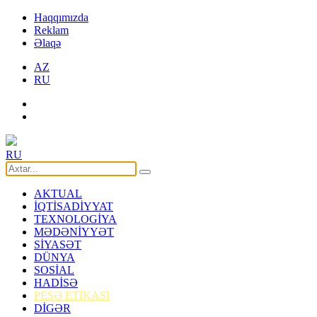
Haqqımızda
Reklam
Əlaqə
AZ
RU
RU
AKTUAL
İQTİSADİYYAT
TEXNOLOGİYA
MƏDƏNİYYƏT
SİYASƏT
DÜNYA
SOSİAL
HADİSƏ
PEŞƏ ETİKASI
DİGƏR