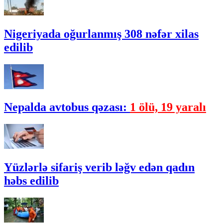
Nigeriyada oğurlanmış 308 nəfər xilas
edilib
Nepalda avtobus qəzası:
1 ölü, 19 yaralı
Yüzlərlə sifariş verib ləğv edən qadın
həbs edilib