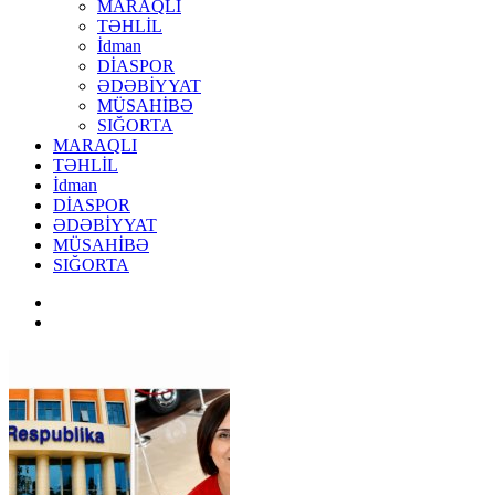
MARAQLI
TƏHLİL
İdman
DİASPOR
ƏDƏBİYYAT
MÜSAHİBƏ
SIĞORTA
MARAQLI
TƏHLİL
İdman
DİASPOR
ƏDƏBİYYAT
MÜSAHİBƏ
SIĞORTA