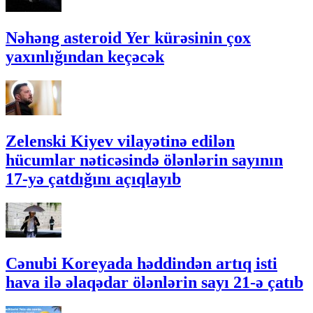
Nəhəng asteroid Yer kürəsinin çox
yaxınlığından keçəcək
Zelenski Kiyev vilayətinə edilən
hücumlar nəticəsində ölənlərin sayının
17-yə çatdığını açıqlayıb
Cənubi Koreyada həddindən artıq isti
hava ilə əlaqədar ölənlərin sayı 21-ə çatıb