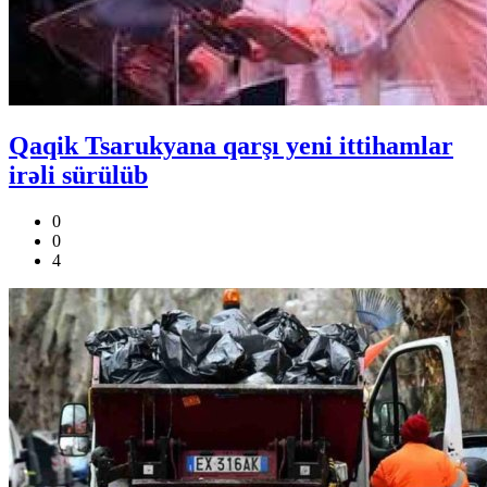
Qaqik Tsarukyana qarşı yeni ittihamlar
irəli sürülüb
0
0
4