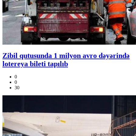
Zibil qutusunda 1 milyon avro dəyərində
lotereya bileti tapılıb
0
0
30