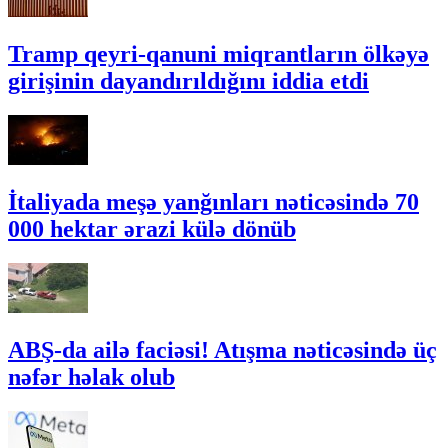
Tramp qeyri-qanuni miqrantların ölkəyə
girişinin dayandırıldığını iddia etdi
İtaliyada meşə yanğınları nəticəsində 70
000 hektar ərazi külə dönüb
ABŞ-da ailə faciəsi! Atışma nəticəsində üç
nəfər həlak olub