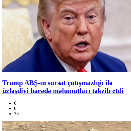
Tramp ABŞ-ın sursat çatışmazlığı ilə
üzləşdiyi barədə məlumatları təkzib etdi
0
0
33