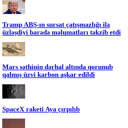
Tramp ABŞ-ın sursat çatışmazlığı ilə
üzləşdiyi barədə məlumatları təkzib etdi
Mars səthinin dərhal altında qorunub
qalmış üzvi karbon aşkar edildi
SpaceX raketi Aya çırpılıb