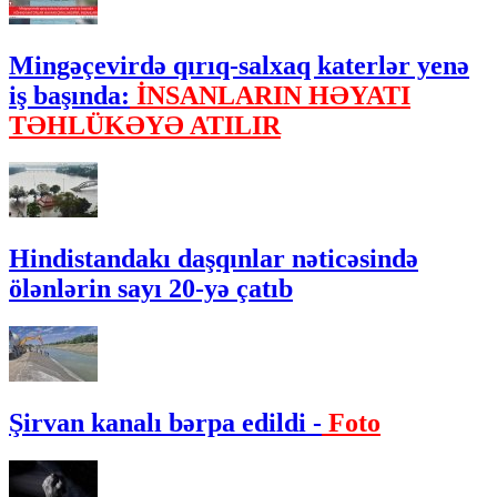
Mingəçevirdə qırıq-salxaq katerlər yenə
iş başında:
İNSANLARIN HƏYATI
TƏHLÜKƏYƏ ATILIR
Hindistandakı daşqınlar nəticəsində
ölənlərin sayı 20-yə çatıb
Şirvan kanalı bərpa edildi -
Foto