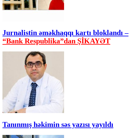
Jurnalistin əməkhaqqı kartı bloklandı –
“Bank Respublika”dan ŞİKAYƏT
Tanınmış həkimin səs yazısı yayıldı