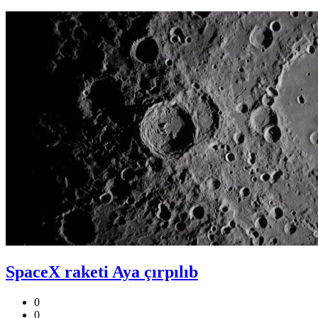
SpaceX raketi Aya çırpılıb
0
0