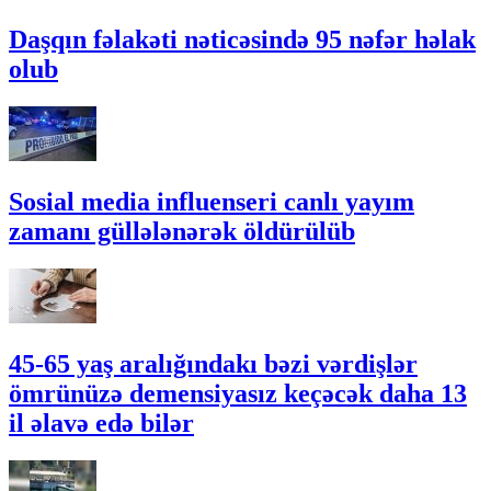
Daşqın fəlakəti nəticəsində 95 nəfər həlak
olub
Sosial media influenseri canlı yayım
zamanı güllələnərək öldürülüb
45-65 yaş aralığındakı bəzi vərdişlər
ömrünüzə demensiyasız keçəcək daha 13
il əlavə edə bilər