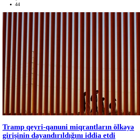
44
Tramp qeyri-qanuni miqrantların ölkəyə
girişinin dayandırıldığını iddia etdi