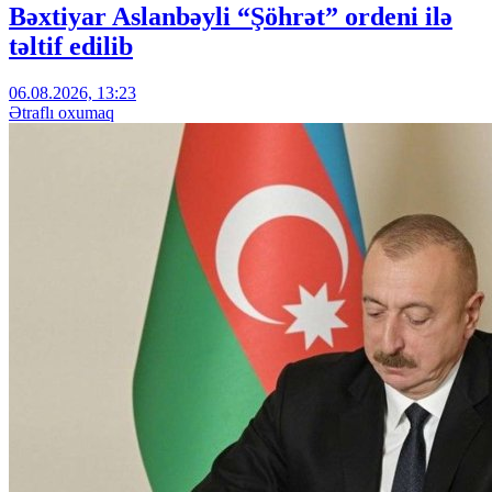
Bəxtiyar Aslanbəyli “Şöhrət” ordeni ilə
təltif edilib
06.08.2026, 13:23
Ətraflı oxumaq