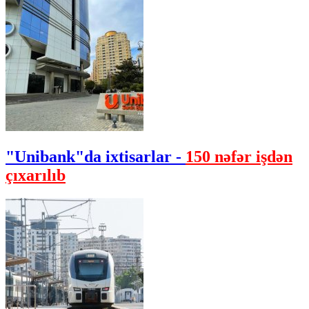
"Unibank"da ixtisarlar -
150 nəfər işdən
çıxarılıb