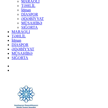
MARAQLI
TƏHLİL
İdman
DİASPOR
ƏDƏBİYYAT
MÜSAHİBƏ
SIĞORTA
MARAQLI
TƏHLİL
İdman
DİASPOR
ƏDƏBİYYAT
MÜSAHİBƏ
SIĞORTA