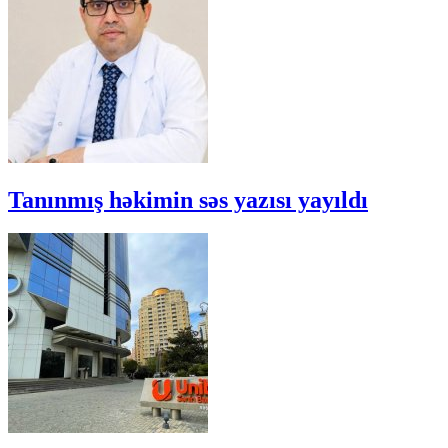
Tanınmış həkimin səs yazısı yayıldı