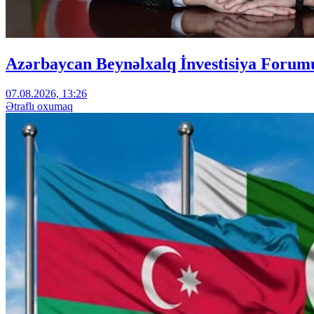
Azərbaycan Beynəlxalq İnvestisiya Forumu
07.08.2026, 13:26
Ətraflı oxumaq