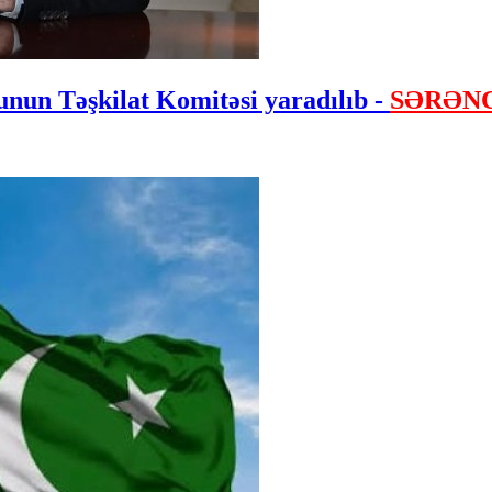
nun Təşkilat Komitəsi yaradılıb -
SƏRƏN