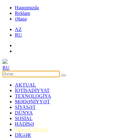
Haqqımızda
Reklam
Əlaqə
AZ
RU
RU
AKTUAL
İQTİSADİYYAT
TEXNOLOGİYA
MƏDƏNİYYƏT
SİYASƏT
DÜNYA
SOSİAL
HADİSƏ
PEŞƏ ETİKASI
DİGƏR