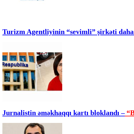
Turizm Agentliyinin “sevimli” şirkəti daha 
Jurnalistin əməkhaqqı kartı bloklandı –
“B