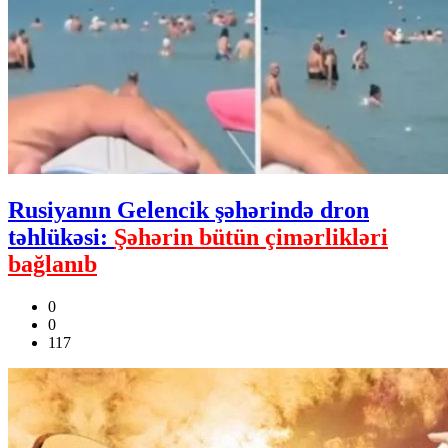
Rusiyanın Gelencik şəhərində dron
təhlükəsi:
Şəhərin bütün çimərlikləri
bağlanıb
0
0
117