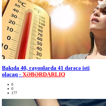
Bakıda 40, rayonlarda 41 dərəcə isti
olacaq -
XƏBƏRDARLIQ
0
0
177