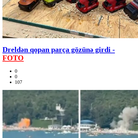
Dreldən qopan parça gözünə girdi -
FOTO
0
0
107