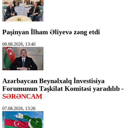
Paşinyan İlham Əliyevə zəng etdi
08.08.2026, 13:40
Azərbaycan Beynəlxalq İnvestisiya
Forumunun Təşkilat Komitəsi yaradılıb -
SƏRƏNCAM
07.08.2026, 13:26