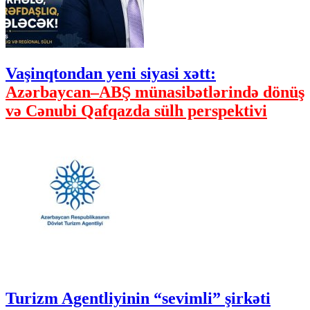
Vaşinqtondan yeni siyasi xətt:
Azərbaycan–ABŞ münasibətlərində dönüş
və Cənubi Qafqazda sülh perspektivi
Turizm Agentliyinin “sevimli” şirkəti