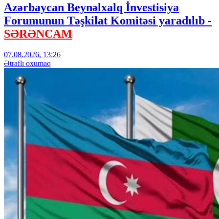
Azərbaycan Beynəlxalq İnvestisiya
Forumunun Təşkilat Komitəsi yaradılıb -
SƏRƏNCAM
07.08.2026, 13:26
Ətraflı oxumaq