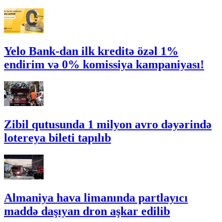
Yelo Bank-dan ilk kreditə özəl 1%
endirim və 0% komissiya kampaniyası!
Zibil qutusunda 1 milyon avro dəyərində
lotereya bileti tapılıb
Almaniya hava limanında partlayıcı
maddə daşıyan dron aşkar edilib