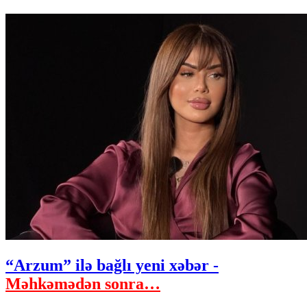
“Arzum” ilə bağlı yeni xəbər -
Məhkəmədən sonra…