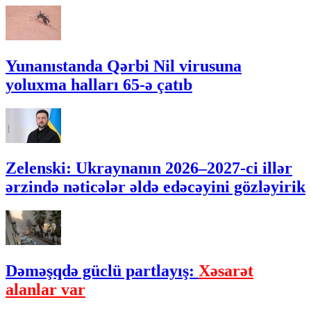
Yunanıstanda Qərbi Nil virusuna
yoluxma halları 65-ə çatıb
Zelenski: Ukraynanın 2026–2027-ci illər
ərzində nəticələr əldə edəcəyini gözləyirik
Dəməşqdə güclü partlayış:
Xəsarət
alanlar var