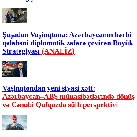
Şuşadan Vaşinqtona: Azərbaycanın hərbi
qələbəni diplomatik zəfərə çevirən Böyük
Strategiyası
(ANALİZ)
Vaşinqtondan yeni siyasi xətt:
Azərbaycan–ABŞ münasibətlərində dönüş
və Cənubi Qafqazda sülh perspektivi