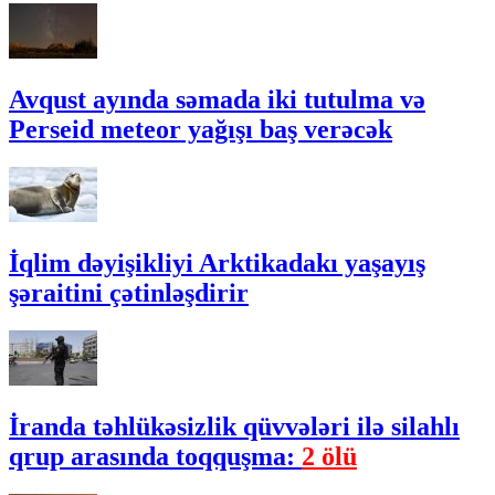
Avqust ayında səmada iki tutulma və
Perseid meteor yağışı baş verəcək
İqlim dəyişikliyi Arktikadakı yaşayış
şəraitini çətinləşdirir
İranda təhlükəsizlik qüvvələri ilə silahlı
qrup arasında toqquşma:
2 ölü