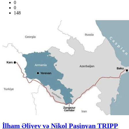
0
0
148
İlham Əliyev və Nikol Paşinyan TRIPP