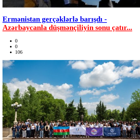
Ermənistan gerçəklərlə barışdı -
Azərbaycanla düşmənçiliyin sonu çatır...
0
0
106