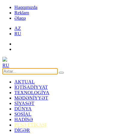
Haqqımızda
Reklam
Əlaqə
AZ
RU
RU
AKTUAL
İQTİSADİYYAT
TEXNOLOGİYA
MƏDƏNİYYƏT
SİYASƏT
DÜNYA
SOSİAL
HADİSƏ
PEŞƏ ETİKASI
DİGƏR