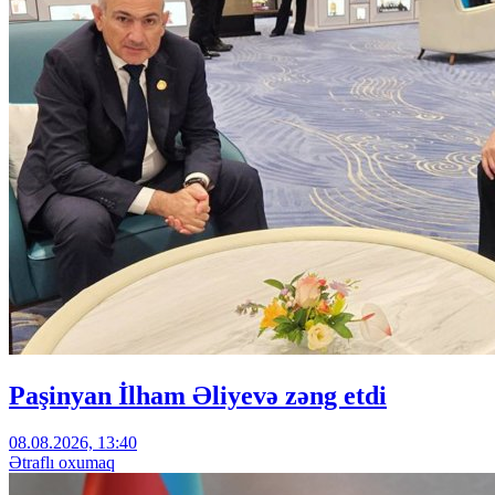
Paşinyan İlham Əliyevə zəng etdi
08.08.2026, 13:40
Ətraflı oxumaq