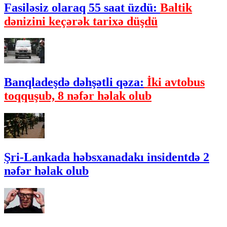
Fasiləsiz olaraq 55 saat üzdü:
Baltik
dənizini keçərək tarixə düşdü
Banqladeşdə dəhşətli qəza:
İki avtobus
toqquşub, 8 nəfər həlak olub
Şri-Lankada həbsxanadakı insidentdə 2
nəfər həlak olub