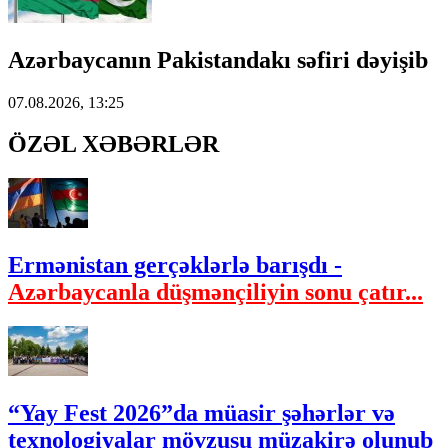
Azərbaycanın Pakistandakı səfiri dəyişib
07.08.2026, 13:25
ÖZƏL XƏBƏRLƏR
Ermənistan gerçəklərlə barışdı -
Azərbaycanla düşmənçiliyin sonu çatır...
“Yay Fest 2026”da müasir şəhərlər və
texnologiyalar mövzusu müzakirə olunub