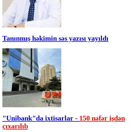
Tanınmış həkimin səs yazısı yayıldı
"Unibank"da ixtisarlar -
150 nəfər işdən
çıxarılıb