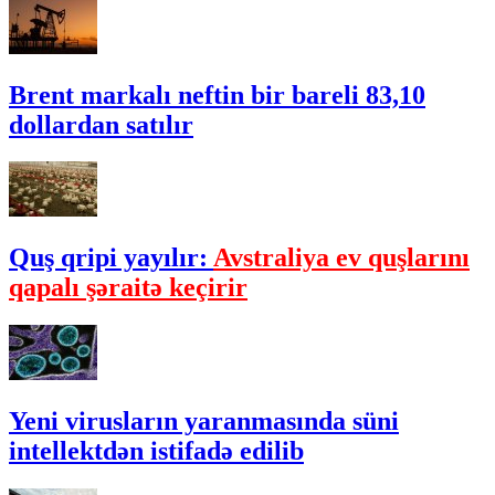
Brent markalı neftin bir bareli 83,10
dollardan satılır
Quş qripi yayılır:
Avstraliya ev quşlarını
qapalı şəraitə keçirir
Yeni virusların yaranmasında süni
intellektdən istifadə edilib