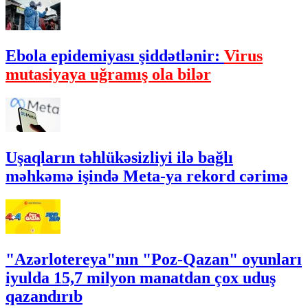
Ebola epidemiyası şiddətlənir:
Virus
mutasiyaya uğramış ola bilər
Uşaqların təhlükəsizliyi ilə bağlı
məhkəmə işində Meta-ya rekord cərimə
"Azərlotereya"nın "Poz-Qazan" oyunları
iyulda 15,7 milyon manatdan çox uduş
qazandırıb