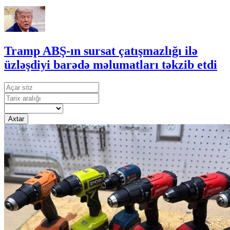
Tramp ABŞ-ın sursat çatışmazlığı ilə
üzləşdiyi barədə məlumatları təkzib etdi
Axtar