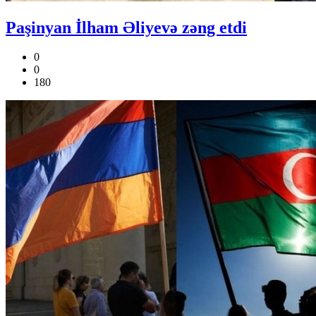
Paşinyan İlham Əliyevə zəng etdi
0
0
180