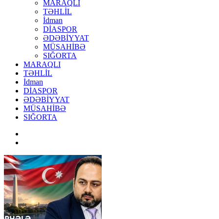
MARAQLI
TƏHLİL
İdman
DİASPOR
ƏDƏBİYYAT
MÜSAHİBƏ
SIĞORTA
MARAQLI
TƏHLİL
İdman
DİASPOR
ƏDƏBİYYAT
MÜSAHİBƏ
SIĞORTA