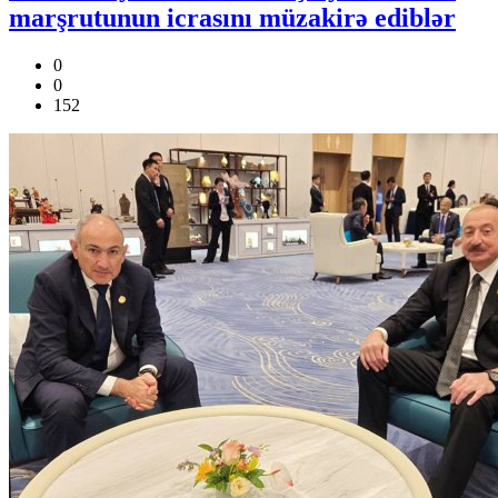
marşrutunun icrasını müzakirə ediblər
0
0
152