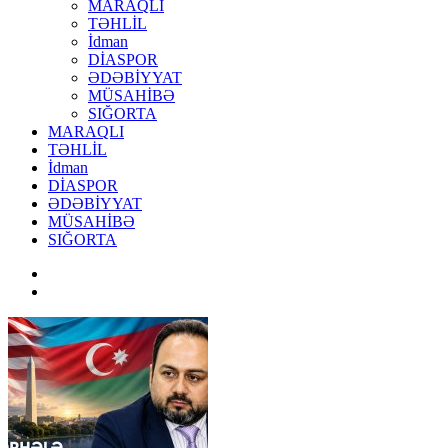
MARAQLI
TƏHLİL
İdman
DİASPOR
ƏDƏBİYYAT
MÜSAHİBƏ
SIĞORTA
MARAQLI
TƏHLİL
İdman
DİASPOR
ƏDƏBİYYAT
MÜSAHİBƏ
SIĞORTA