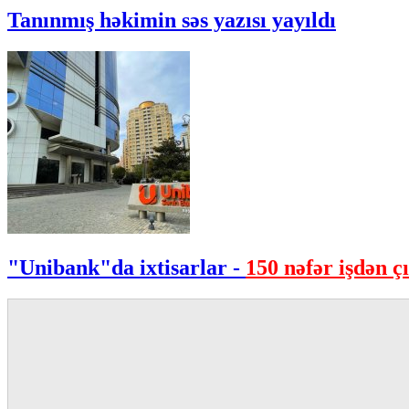
Tanınmış həkimin səs yazısı yayıldı
"Unibank"da ixtisarlar -
150 nəfər işdən çı