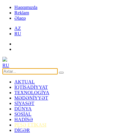
Haqqımızda
Reklam
Əlaqə
AZ
RU
RU
AKTUAL
İQTİSADİYYAT
TEXNOLOGİYA
MƏDƏNİYYƏT
SİYASƏT
DÜNYA
SOSİAL
HADİSƏ
PEŞƏ ETİKASI
DİGƏR