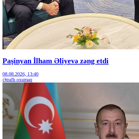
Paşinyan İlham Əliyevə zəng etdi
08.08.2026, 13:40
Ətraflı oxumaq