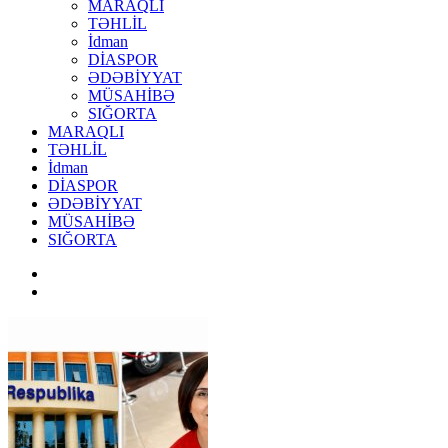
MARAQLI
TƏHLİL
İdman
DİASPOR
ƏDƏBİYYAT
MÜSAHİBƏ
SIĞORTA
MARAQLI
TƏHLİL
İdman
DİASPOR
ƏDƏBİYYAT
MÜSAHİBƏ
SIĞORTA