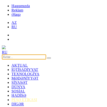
Haqqımızda
Reklam
Əlaqə
AZ
RU
RU
AKTUAL
İQTİSADİYYAT
TEXNOLOGİYA
MƏDƏNİYYƏT
SİYASƏT
DÜNYA
SOSİAL
HADİSƏ
PEŞƏ ETİKASI
DİGƏR