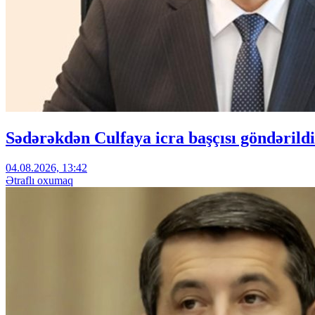
Sədərəkdən Culfaya icra başçısı göndərildi
04.08.2026, 13:42
Ətraflı oxumaq