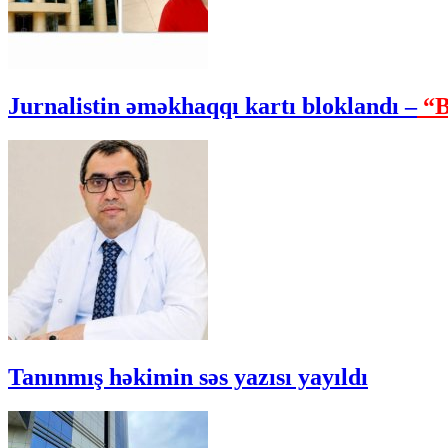
Jurnalistin əməkhaqqı kartı bloklandı –
“B
Tanınmış həkimin səs yazısı yayıldı