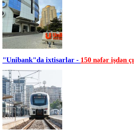
"Unibank"da ixtisarlar -
150 nəfər işdən çı