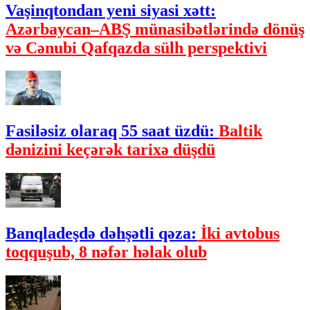
Vaşinqtondan yeni siyasi xətt:
Azərbaycan–ABŞ münasibətlərində dönüş
və Cənubi Qafqazda sülh perspektivi
Fasiləsiz olaraq 55 saat üzdü:
Baltik
dənizini keçərək tarixə düşdü
Banqladeşdə dəhşətli qəza:
İki avtobus
toqquşub, 8 nəfər həlak olub