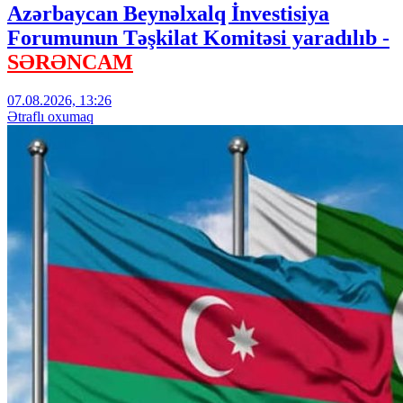
Azərbaycan Beynəlxalq İnvestisiya
Forumunun Təşkilat Komitəsi yaradılıb -
SƏRƏNCAM
07.08.2026, 13:26
Ətraflı oxumaq