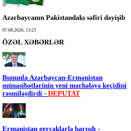
Azərbaycanın Pakistandakı səfiri dəyişib
07.08.2026, 13:25
ÖZƏL XƏBƏRLƏR
Bununla Azərbaycan-Ermənistan
münasibətlərinin yeni mərhələyə keçidini
rəsmiləşdirdi -
DEPUTAT
Ermənistan gerçəklərlə barışdı -