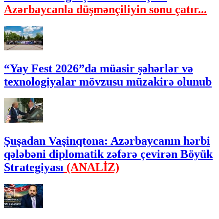
Azərbaycanla düşmənçiliyin sonu çatır...
“Yay Fest 2026”da müasir şəhərlər və
texnologiyalar mövzusu müzakirə olunub
Şuşadan Vaşinqtona: Azərbaycanın hərbi
qələbəni diplomatik zəfərə çevirən Böyük
Strategiyası
(ANALİZ)