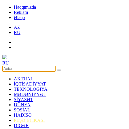
Haqqımızda
Reklam
Əlaqə
AZ
RU
RU
AKTUAL
İQTİSADİYYAT
TEXNOLOGİYA
MƏDƏNİYYƏT
SİYASƏT
DÜNYA
SOSİAL
HADİSƏ
PEŞƏ ETİKASI
DİGƏR