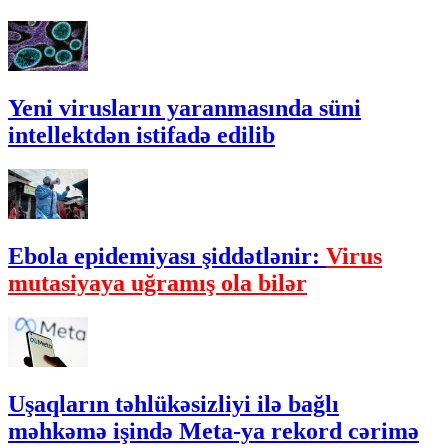
Yeni virusların yaranmasında süni
intellektdən istifadə edilib
Ebola epidemiyası şiddətlənir:
Virus
mutasiyaya uğramış ola bilər
Uşaqların təhlükəsizliyi ilə bağlı
məhkəmə işində Meta-ya rekord cərimə