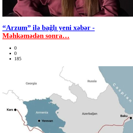
“Arzum” ilə bağlı yeni xəbər -
Məhkəmədən sonra…
0
0
185