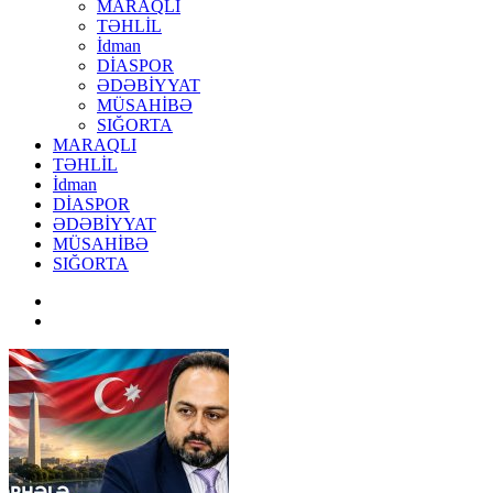
MARAQLI
TƏHLİL
İdman
DİASPOR
ƏDƏBİYYAT
MÜSAHİBƏ
SIĞORTA
MARAQLI
TƏHLİL
İdman
DİASPOR
ƏDƏBİYYAT
MÜSAHİBƏ
SIĞORTA