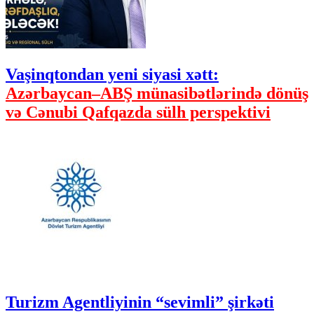
Vaşinqtondan yeni siyasi xətt:
Azərbaycan–ABŞ münasibətlərində dönüş
və Cənubi Qafqazda sülh perspektivi
Turizm Agentliyinin “sevimli” şirkəti