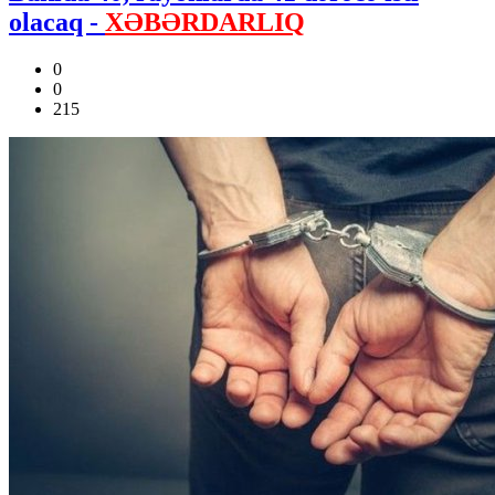
olacaq -
XƏBƏRDARLIQ
0
0
215