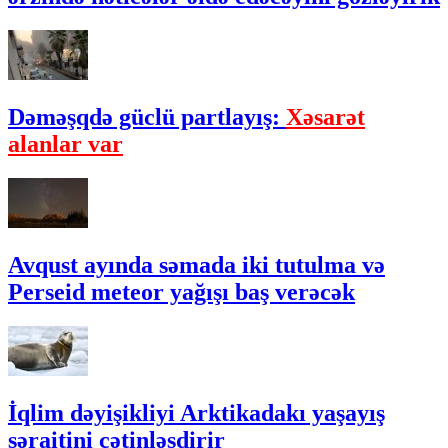
Dəməşqdə güclü partlayış:
Xəsarət
alanlar var
Avqust ayında səmada iki tutulma və
Perseid meteor yağışı baş verəcək
İqlim dəyişikliyi Arktikadakı yaşayış
şəraitini çətinləşdirir