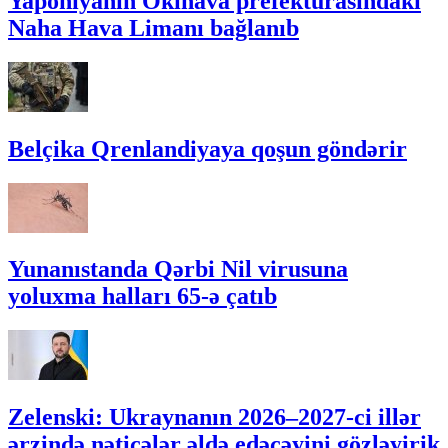
Yaponiyanın Okinava prefekturasındakı
Naha Hava Limanı bağlanıb
Belçika Qrenlandiyaya qoşun göndərir
Yunanıstanda Qərbi Nil virusuna
yoluxma halları 65-ə çatıb
Zelenski: Ukraynanın 2026–2027-ci illər
ərzində nəticələr əldə edəcəyini gözləyirik