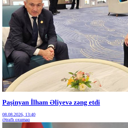
Paşinyan İlham Əliyevə zəng etdi
08.08.2026, 13:40
Ətraflı oxumaq