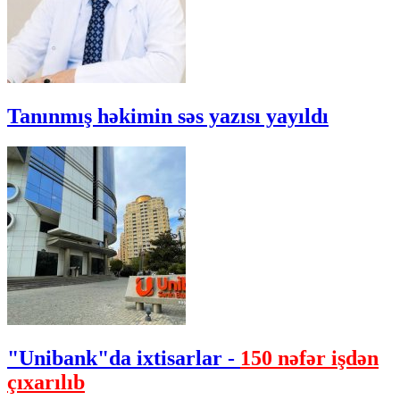
Tanınmış həkimin səs yazısı yayıldı
"Unibank"da ixtisarlar -
150 nəfər işdən
çıxarılıb