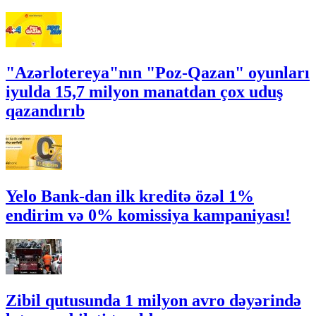
"Azərlotereya"nın "Poz-Qazan" oyunları
iyulda 15,7 milyon manatdan çox uduş
qazandırıb
Yelo Bank-dan ilk kreditə özəl 1%
endirim və 0% komissiya kampaniyası!
Zibil qutusunda 1 milyon avro dəyərində