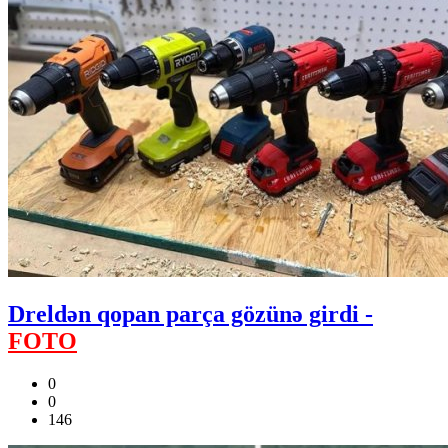
Dreldən qopan parça gözünə girdi -
FOTO
0
0
146