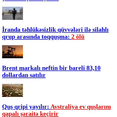
İranda təhlükəsizlik qüvvələri ilə silahlı
qrup arasında toqquşma:
2 ölü
Brent markalı neftin bir bareli 83,10
dollardan satılır
Quş qripi yayılır:
Avstraliya ev quşlarını
qapalı şəraitə keçirir