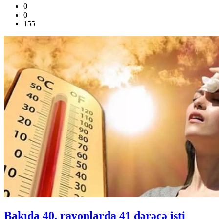
0
0
155
Bakıda 40, rayonlarda 41 dərəcə isti