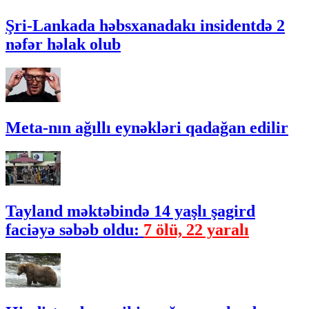
Şri-Lankada həbsxanadakı insidentdə 2
nəfər həlak olub
Meta-nın ağıllı eynəkləri qadağan edilir
Tayland məktəbində 14 yaşlı şagird
faciəyə səbəb oldu:
7 ölü, 22 yaralı