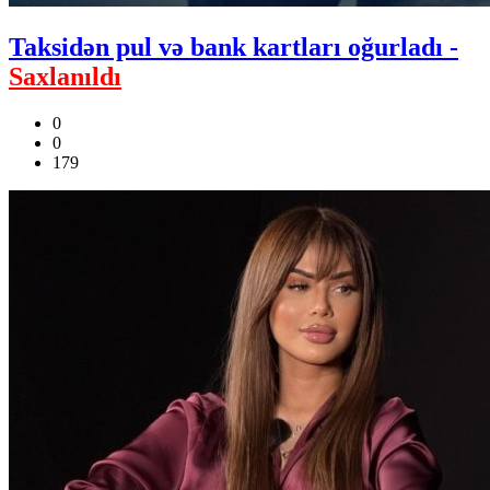
Taksidən pul və bank kartları oğurladı -
Saxlanıldı
0
0
179