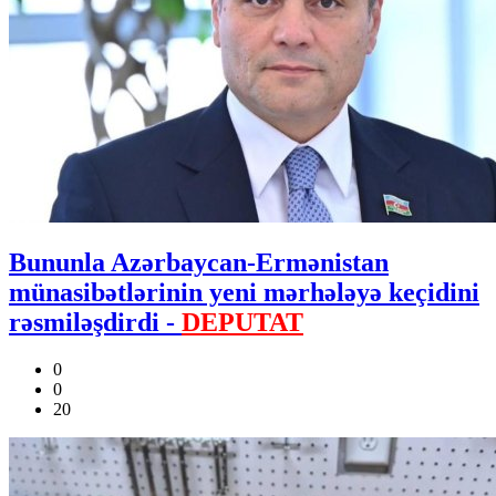
Bununla Azərbaycan-Ermənistan
münasibətlərinin yeni mərhələyə keçidini
rəsmiləşdirdi -
DEPUTAT
0
0
20