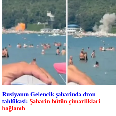
Rusiyanın Gelencik şəhərində dron
təhlükəsi:
Şəhərin bütün çimərlikləri
bağlanıb