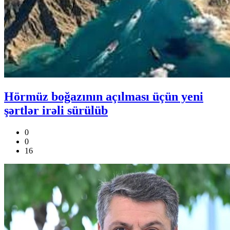
Hörmüz boğazının açılması üçün yeni
şərtlər irəli sürülüb
0
0
16