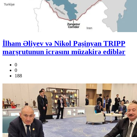
İlham Əliyev və Nikol Paşinyan TRIPP
marşrutunun icrasını müzakirə ediblər
0
0
188