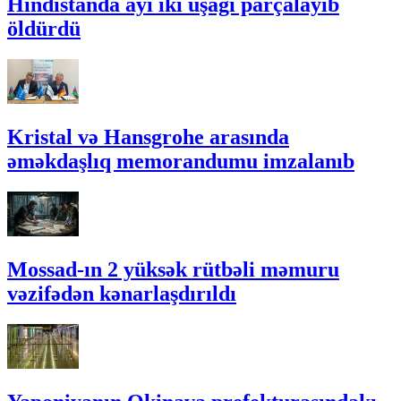
Hindistanda ayı iki uşağı parçalayıb
öldürdü
Kristal və Hansgrohe arasında
əməkdaşlıq memorandumu imzalanıb
Mossad-ın 2 yüksək rütbəli məmuru
vəzifədən kənarlaşdırıldı