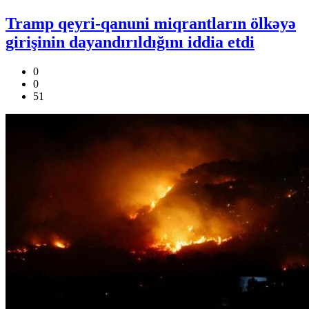
Tramp qeyri-qanuni miqrantların ölkəyə
girişinin dayandırıldığını iddia etdi
0
0
51