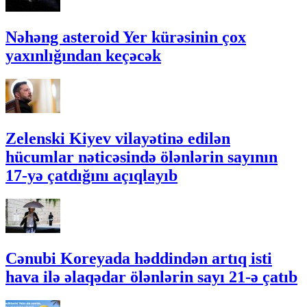
Nəhəng asteroid Yer kürəsinin çox
yaxınlığından keçəcək
Zelenski Kiyev vilayətinə edilən
hücumlar nəticəsində ölənlərin sayının
17-yə çatdığını açıqlayıb
Cənubi Koreyada həddindən artıq isti
hava ilə əlaqədar ölənlərin sayı 21-ə çatıb