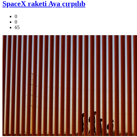
SpaceX raketi Aya çırpılıb
0
0
65