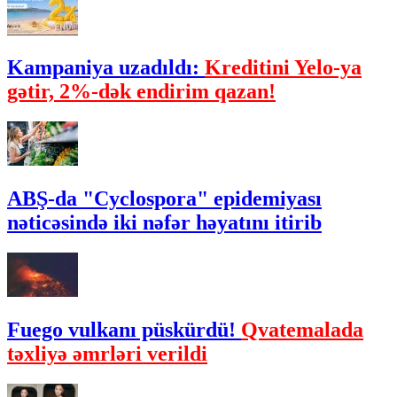
Kampaniya uzadıldı:
Kreditini Yelo-ya
gətir, 2%-dək endirim qazan!
ABŞ-da "Cyclospora" epidemiyası
nəticəsində iki nəfər həyatını itirib
Fuego vulkanı püskürdü!
Qvatemalada
təxliyə əmrləri verildi