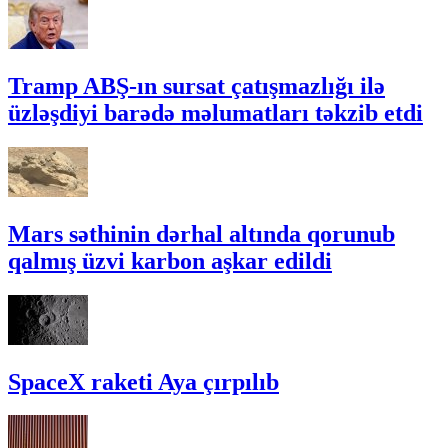
Tramp ABŞ-ın sursat çatışmazlığı ilə
üzləşdiyi barədə məlumatları təkzib etdi
Mars səthinin dərhal altında qorunub
qalmış üzvi karbon aşkar edildi
SpaceX raketi Aya çırpılıb