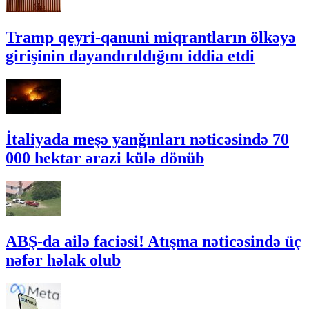
Tramp qeyri-qanuni miqrantların ölkəyə
girişinin dayandırıldığını iddia etdi
İtaliyada meşə yanğınları nəticəsində 70
000 hektar ərazi külə dönüb
ABŞ-da ailə faciəsi! Atışma nəticəsində üç
nəfər həlak olub