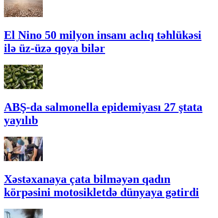
El Nino 50 milyon insanı aclıq təhlükəsi
ilə üz-üzə qoya bilər
ABŞ-da salmonella epidemiyası 27 ştata
yayılıb
Xəstəxanaya çata bilməyən qadın
körpəsini motosikletdə dünyaya gətirdi