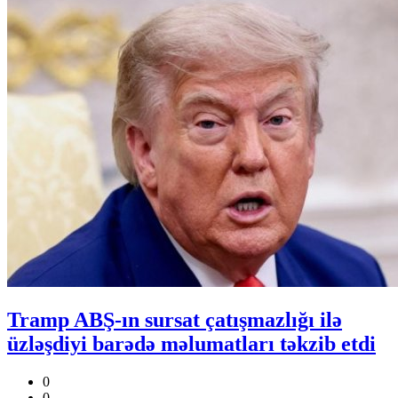
Tramp ABŞ-ın sursat çatışmazlığı ilə
üzləşdiyi barədə məlumatları təkzib etdi
0
0