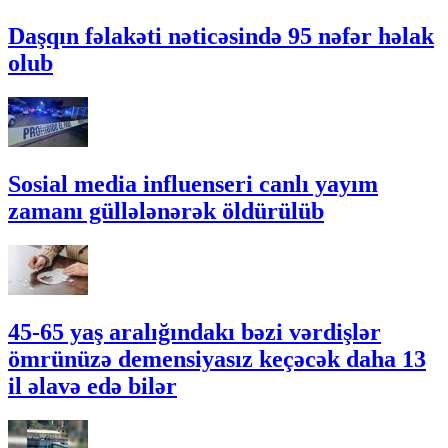
Daşqın fəlakəti nəticəsində 95 nəfər həlak
olub
Sosial media influenseri canlı yayım
zamanı güllələnərək öldürülüb
45-65 yaş aralığındakı bəzi vərdişlər
ömrünüzə demensiyasız keçəcək daha 13
il əlavə edə bilər