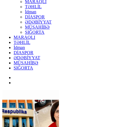
MARAQLI
TƏHLİL
İdman
DİASPOR
ƏDƏBİYYAT
MÜSAHİBƏ
SIĞORTA
MARAQLI
TƏHLİL
İdman
DİASPOR
ƏDƏBİYYAT
MÜSAHİBƏ
SIĞORTA