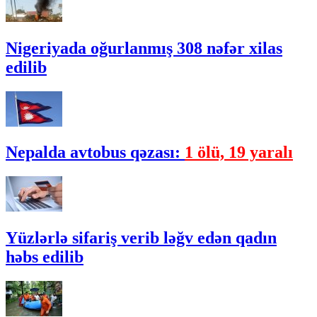
Nigeriyada oğurlanmış 308 nəfər xilas
edilib
Nepalda avtobus qəzası:
1 ölü, 19 yaralı
Yüzlərlə sifariş verib ləğv edən qadın
həbs edilib