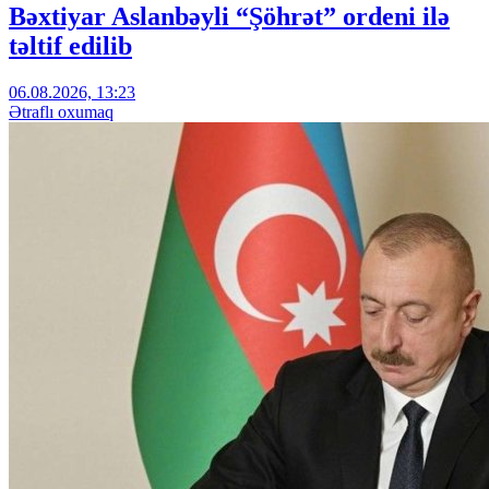
Bəxtiyar Aslanbəyli “Şöhrət” ordeni ilə
təltif edilib
06.08.2026, 13:23
Ətraflı oxumaq