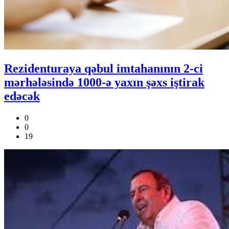
Rezidenturaya qəbul imtahanının 2-ci
mərhələsində 1000-ə yaxın şəxs iştirak
edəcək
0
0
19