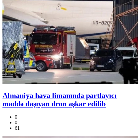
Almaniya hava limanında partlayıcı
maddə daşıyan dron aşkar edilib
0
0
61