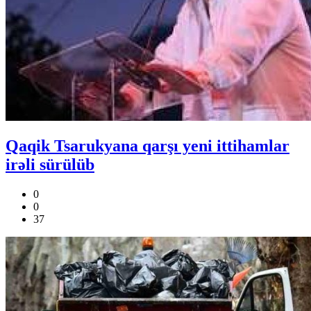
Qaqik Tsarukyana qarşı yeni ittihamlar
irəli sürülüb
0
0
37