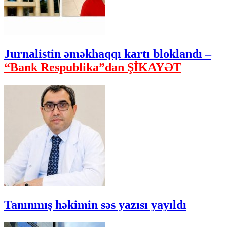
Jurnalistin əməkhaqqı kartı bloklandı –
“Bank Respublika”dan ŞİKAYƏT
Tanınmış həkimin səs yazısı yayıldı