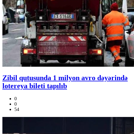
Zibil qutusunda 1 milyon avro dəyərində
lotereya bileti tapılıb
0
0
54