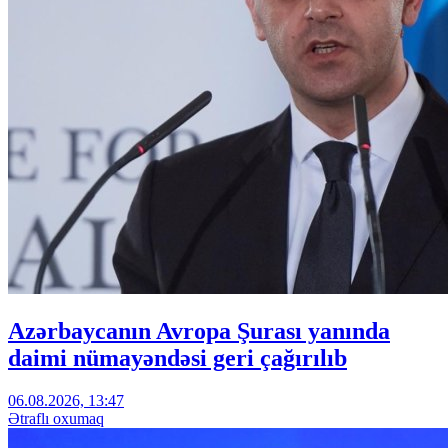
Azərbaycanın Avropa Şurası yanında
daimi nümayəndəsi geri çağırılıb
06.08.2026, 13:47
Ətraflı oxumaq