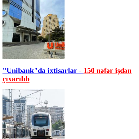
"Unibank"da ixtisarlar -
150 nəfər işdən
çıxarılıb