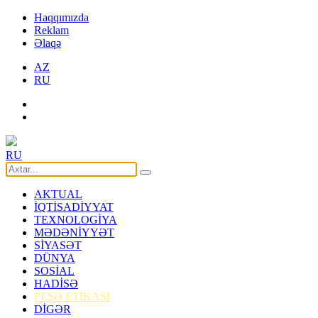
Haqqımızda
Reklam
Əlaqə
AZ
RU
RU
AKTUAL
İQTİSADİYYAT
TEXNOLOGİYA
MƏDƏNİYYƏT
SİYASƏT
DÜNYA
SOSİAL
HADİSƏ
PEŞƏ ETİKASI
DİGƏR