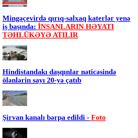
Mingəçevirdə qırıq-salxaq katerlər yenə
iş başında:
İNSANLARIN HƏYATI
TƏHLÜKƏYƏ ATILIR
Hindistandakı daşqınlar nəticəsində
ölənlərin sayı 20-yə çatıb
Şirvan kanalı bərpa edildi -
Foto