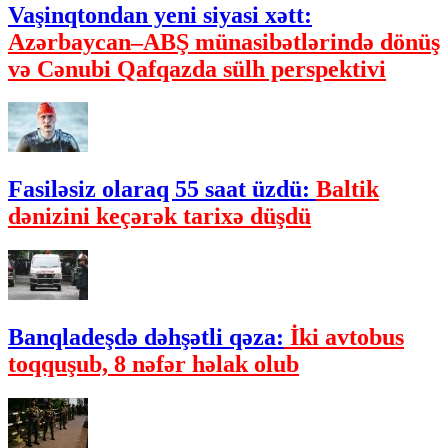
Vaşinqtondan yeni siyasi xətt:
Azərbaycan–ABŞ münasibətlərində dönüş
və Cənubi Qafqazda sülh perspektivi
Fasiləsiz olaraq 55 saat üzdü:
Baltik
dənizini keçərək tarixə düşdü
Banqladeşdə dəhşətli qəza:
İki avtobus
toqquşub, 8 nəfər həlak olub