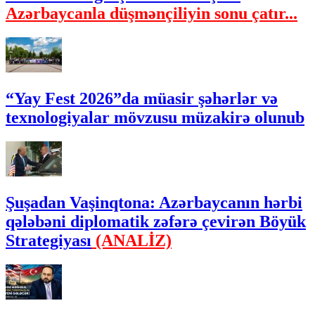
Azərbaycanla düşmənçiliyin sonu çatır...
“Yay Fest 2026”da müasir şəhərlər və
texnologiyalar mövzusu müzakirə olunub
Şuşadan Vaşinqtona: Azərbaycanın hərbi
qələbəni diplomatik zəfərə çevirən Böyük
Strategiyası
(ANALİZ)