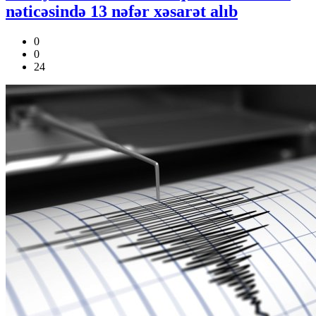
nəticəsində 13 nəfər xəsarət alıb
0
0
24