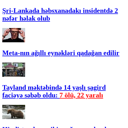
Şri-Lankada həbsxanadakı insidentdə 2
nəfər həlak olub
Meta-nın ağıllı eynəkləri qadağan edilir
Tayland məktəbində 14 yaşlı şagird
faciəyə səbəb oldu:
7 ölü, 22 yaralı