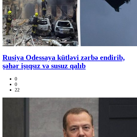
Rusiya Odessaya kütləvi zərbə endirib,
şəhər işıqsız və susuz qalıb
0
0
22