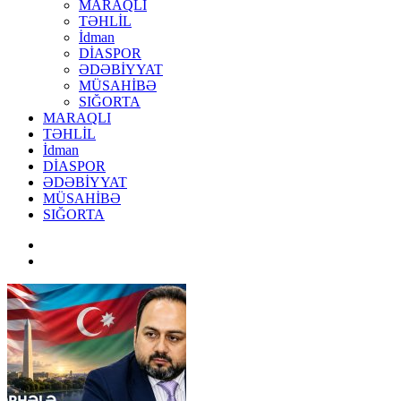
MARAQLI
TƏHLİL
İdman
DİASPOR
ƏDƏBİYYAT
MÜSAHİBƏ
SIĞORTA
MARAQLI
TƏHLİL
İdman
DİASPOR
ƏDƏBİYYAT
MÜSAHİBƏ
SIĞORTA