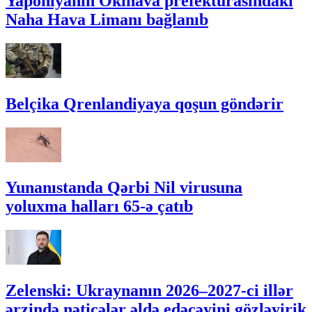
Yaponiyanın Okinava prefekturasındakı
Naha Hava Limanı bağlanıb
Belçika Qrenlandiyaya qoşun göndərir
Yunanıstanda Qərbi Nil virusuna
yoluxma halları 65-ə çatıb
Zelenski: Ukraynanın 2026–2027-ci illər
ərzində nəticələr əldə edəcəyini gözləyirik