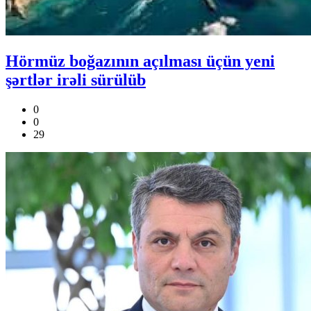
Hörmüz boğazının açılması üçün yeni
şərtlər irəli sürülüb
0
0
29