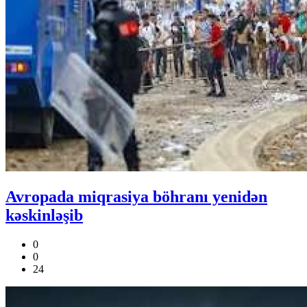
Avropada miqrasiya böhranı yenidən
kəskinləşib
0
0
24