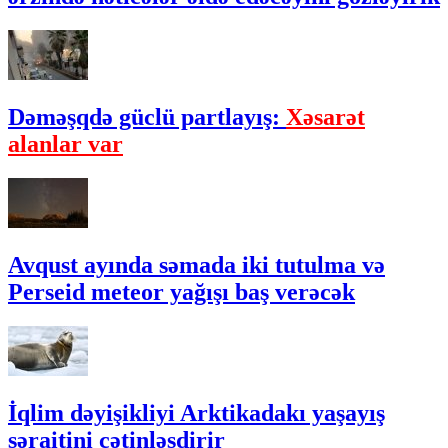
Dəməşqdə güclü partlayış:
Xəsarət
alanlar var
Avqust ayında səmada iki tutulma və
Perseid meteor yağışı baş verəcək
İqlim dəyişikliyi Arktikadakı yaşayış
şəraitini çətinləşdirir