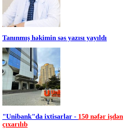
Tanınmış həkimin səs yazısı yayıldı
"Unibank"da ixtisarlar -
150 nəfər işdən
çıxarılıb