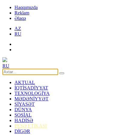
Haqqımızda
Reklam
Əlaqə
AZ
RU
RU
AKTUAL
İQTİSADİYYAT
TEXNOLOGİYA
MƏDƏNİYYƏT
SİYASƏT
DÜNYA
SOSİAL
HADİSƏ
PEŞƏ ETİKASI
DİGƏR