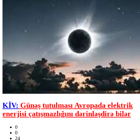
KİV:
Günəş tutulması Avropada elektrik
enerjisi çatışmazlığını dərinləşdirə bilər
0
0
24