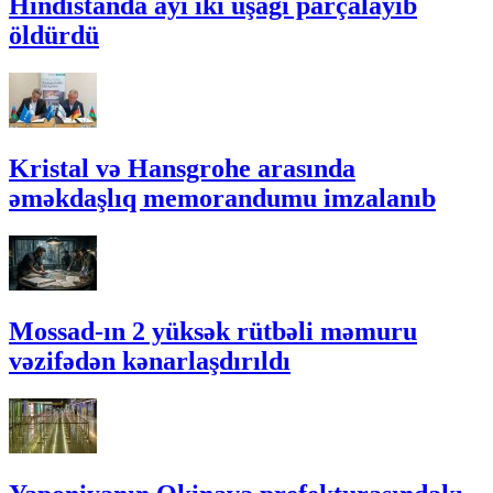
Hindistanda ayı iki uşağı parçalayıb
öldürdü
Kristal və Hansgrohe arasında
əməkdaşlıq memorandumu imzalanıb
Mossad-ın 2 yüksək rütbəli məmuru
vəzifədən kənarlaşdırıldı