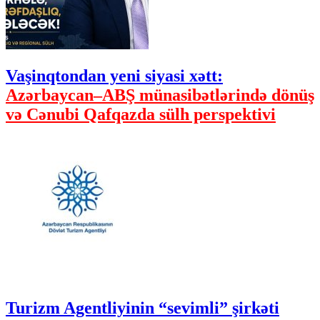
Vaşinqtondan yeni siyasi xətt:
Azərbaycan–ABŞ münasibətlərində dönüş
və Cənubi Qafqazda sülh perspektivi
Turizm Agentliyinin “sevimli” şirkəti