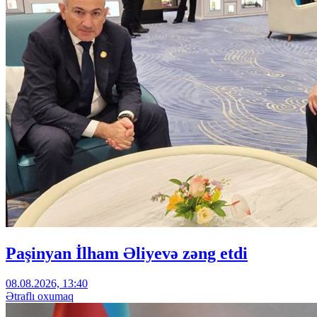
Paşinyan İlham Əliyevə zəng etdi
08.08.2026, 13:40
Ətraflı oxumaq