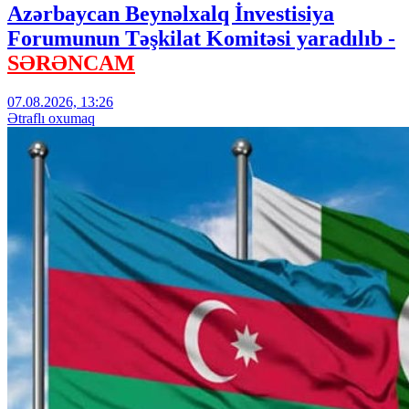
Azərbaycan Beynəlxalq İnvestisiya
Forumunun Təşkilat Komitəsi yaradılıb -
SƏRƏNCAM
07.08.2026, 13:26
Ətraflı oxumaq