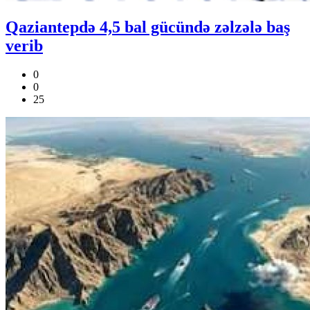
Qaziantepdə 4,5 bal gücündə zəlzələ baş
verib
0
0
25