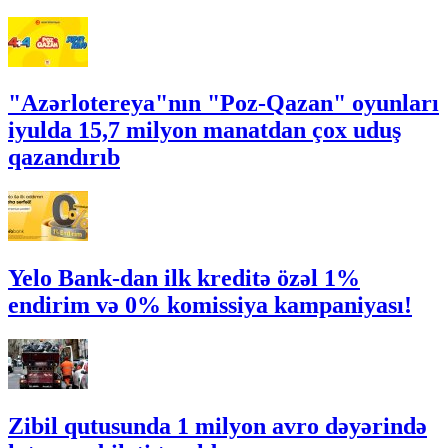
"Azərlotereya"nın "Poz-Qazan" oyunları
iyulda 15,7 milyon manatdan çox uduş
qazandırıb
Yelo Bank-dan ilk kreditə özəl 1%
endirim və 0% komissiya kampaniyası!
Zibil qutusunda 1 milyon avro dəyərində