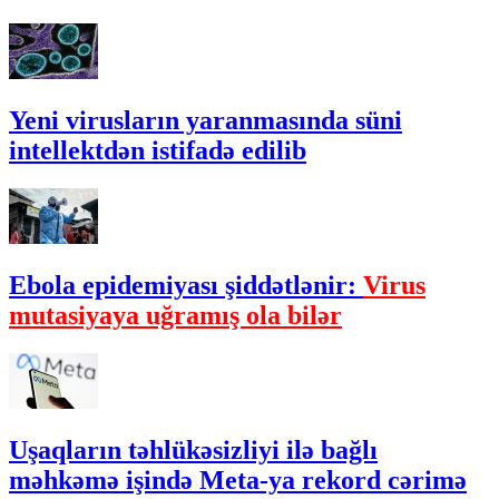
Yeni virusların yaranmasında süni
intellektdən istifadə edilib
Ebola epidemiyası şiddətlənir:
Virus
mutasiyaya uğramış ola bilər
Uşaqların təhlükəsizliyi ilə bağlı
məhkəmə işində Meta-ya rekord cərimə