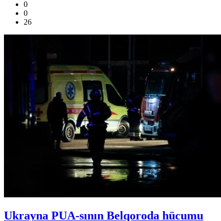
0
0
26
Ukrayna PUA-sının Belqoroda hücumu