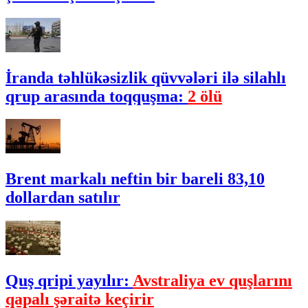
İranda təhlükəsizlik qüvvələri ilə silahlı
qrup arasında toqquşma:
2 ölü
Brent markalı neftin bir bareli 83,10
dollardan satılır
Quş qripi yayılır:
Avstraliya ev quşlarını
qapalı şəraitə keçirir