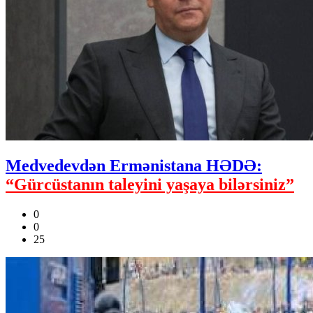
Medvedevdən Ermənistana HƏDƏ:
“Gürcüstanın taleyini yaşaya bilərsiniz”
0
0
25