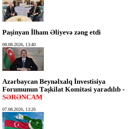
Paşinyan İlham Əliyevə zəng etdi
08.08.2026, 13:40
Azərbaycan Beynəlxalq İnvestisiya
Forumunun Təşkilat Komitəsi yaradılıb -
SƏRƏNCAM
07.08.2026, 13:26