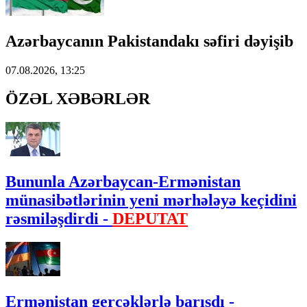
Azərbaycanın Pakistandakı səfiri dəyişib
07.08.2026, 13:25
ÖZƏL XƏBƏRLƏR
Bununla Azərbaycan-Ermənistan
münasibətlərinin yeni mərhələyə keçidini
rəsmiləşdirdi -
DEPUTAT
Ermənistan gerçəklərlə barışdı -