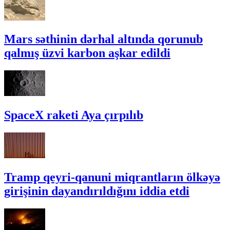
Mars səthinin dərhal altında qorunub
qalmış üzvi karbon aşkar edildi
SpaceX raketi Aya çırpılıb
Tramp qeyri-qanuni miqrantların ölkəyə
girişinin dayandırıldığını iddia etdi