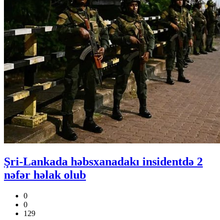
Şri-Lankada həbsxanadakı insidentdə 2
nəfər həlak olub
0
0
129