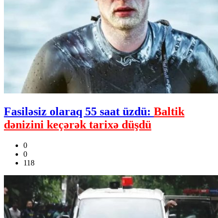
Fasiləsiz olaraq 55 saat üzdü:
Baltik
dənizini keçərək tarixə düşdü
0
0
118