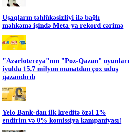
Uşaqların təhlükəsizliyi ilə bağlı
məhkəmə işində Meta-ya rekord cərimə
"Azərlotereya"nın "Poz-Qazan" oyunları
iyulda 15,7 milyon manatdan çox uduş
qazandırıb
Yelo Bank-dan ilk kreditə özəl 1%
endirim və 0% komissiya kampaniyası!