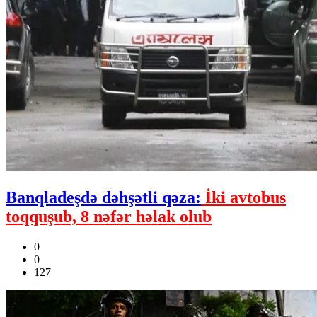
Banqladeşdə dəhşətli qəza:
İki avtobus
toqquşub, 8 nəfər həlak olub
0
0
127