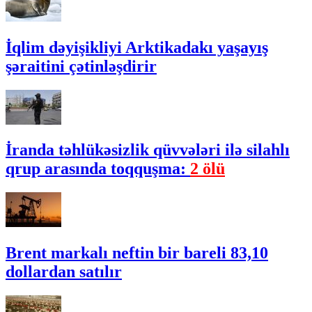
İqlim dəyişikliyi Arktikadakı yaşayış
şəraitini çətinləşdirir
İranda təhlükəsizlik qüvvələri ilə silahlı
qrup arasında toqquşma:
2 ölü
Brent markalı neftin bir bareli 83,10
dollardan satılır