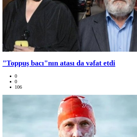
"Toppuş bacı"nın atası da vəfat etdi
0
0
106