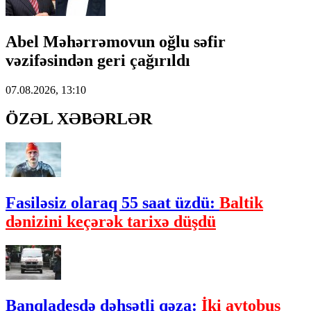
Abel Məhərrəmovun oğlu səfir
vəzifəsindən geri çağırıldı
07.08.2026, 13:10
ÖZƏL XƏBƏRLƏR
Fasiləsiz olaraq 55 saat üzdü:
Baltik
dənizini keçərək tarixə düşdü
Banqladeşdə dəhşətli qəza:
İki avtobus