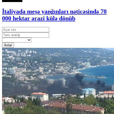
İtaliyada meşə yanğınları nəticəsində 70
000 hektar ərazi külə dönüb
Axtar