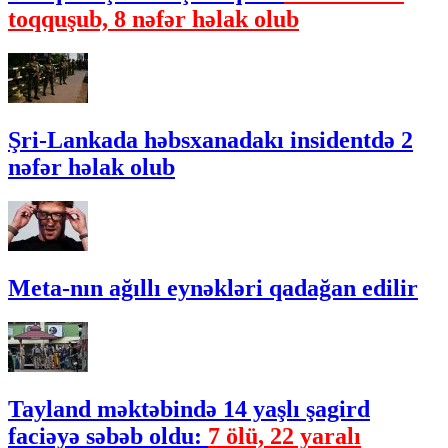
toqquşub, 8 nəfər həlak olub
Şri-Lankada həbsxanadakı insidentdə 2
nəfər həlak olub
Meta-nın ağıllı eynəkləri qadağan edilir
Tayland məktəbində 14 yaşlı şagird
faciəyə səbəb oldu:
7 ölü, 22 yaralı