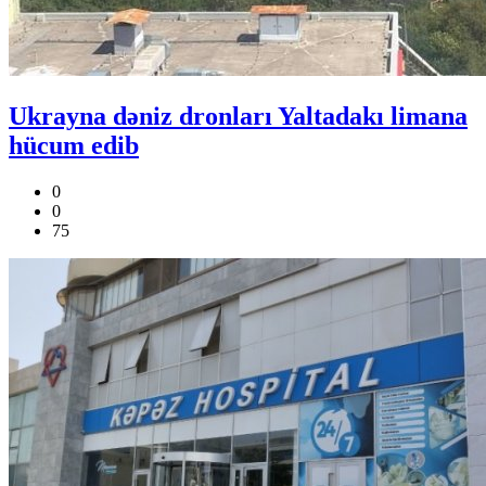
Ukrayna dəniz dronları Yaltadakı limana
hücum edib
0
0
75