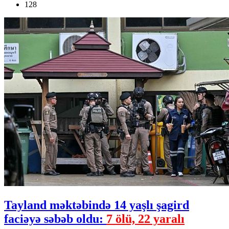
128
Tayland məktəbində 14 yaşlı şagird
faciəyə səbəb oldu:
7 ölü, 22 yaralı