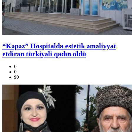
“Kəpəz” Hospitalda estetik əməliyyat
etdirən türkiyəli qadın öldü
0
0
90