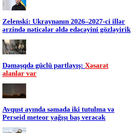
Zelenski: Ukraynanın 2026–2027-ci illər
ərzində nəticələr əldə edəcəyini gözləyirik
Dəməşqdə güclü partlayış:
Xəsarət
alanlar var
Avqust ayında səmada iki tutulma və
Perseid meteor yağışı baş verəcək