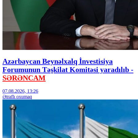
Azərbaycan Beynəlxalq İnvestisiya
Forumunun Təşkilat Komitəsi yaradılıb -
SƏRƏNCAM
07.08.2026, 13:26
Ətraflı oxumaq