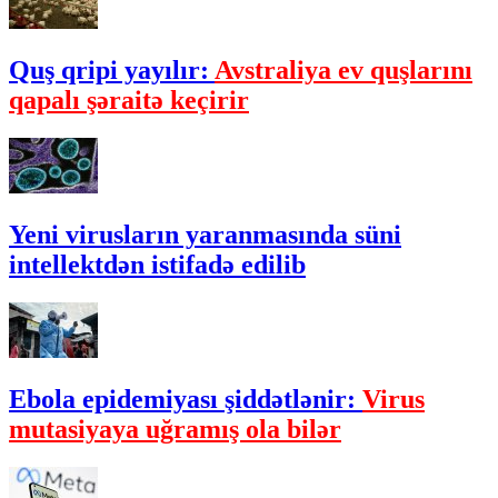
Quş qripi yayılır:
Avstraliya ev quşlarını
qapalı şəraitə keçirir
Yeni virusların yaranmasında süni
intellektdən istifadə edilib
Ebola epidemiyası şiddətlənir:
Virus
mutasiyaya uğramış ola bilər