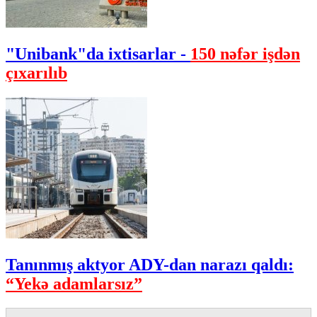
"Unibank"da ixtisarlar -
150 nəfər işdən
çıxarılıb
Tanınmış aktyor ADY-dan narazı qaldı:
“Yekə adamlarsız”