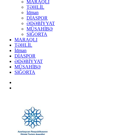
MARAQLI
TƏHLİL
İdman
DİASPOR
ƏDƏBİYYAT
MÜSAHİBƏ
SIĞORTA
MARAQLI
TƏHLİL
İdman
DİASPOR
ƏDƏBİYYAT
MÜSAHİBƏ
SIĞORTA