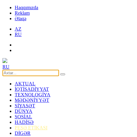
Haqqımızda
Reklam
Əlaqə
AZ
RU
RU
AKTUAL
İQTİSADİYYAT
TEXNOLOGİYA
MƏDƏNİYYƏT
SİYASƏT
DÜNYA
SOSİAL
HADİSƏ
PEŞƏ ETİKASI
DİGƏR