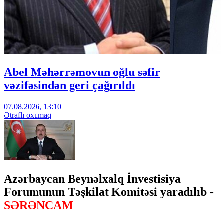
Abel Məhərrəmovun oğlu səfir
vəzifəsindən geri çağırıldı
07.08.2026, 13:10
Ətraflı oxumaq
Azərbaycan Beynəlxalq İnvestisiya
Forumunun Təşkilat Komitəsi yaradılıb -
SƏRƏNCAM