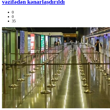
vəzifədən kənarlaşdırıldı
0
0
35