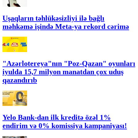
Uşaqların təhlükəsizliyi ilə bağlı
məhkəmə işində Meta-ya rekord cərimə
"Azərlotereya"nın "Poz-Qazan" oyunları
iyulda 15,7 milyon manatdan çox uduş
qazandırıb
Yelo Bank-dan ilk kreditə özəl 1%
endirim və 0% komissiya kampaniyası!