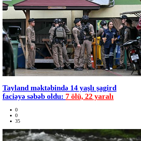
Tayland məktəbində 14 yaşlı şagird
faciəyə səbəb oldu:
7 ölü, 22 yaralı
0
0
35