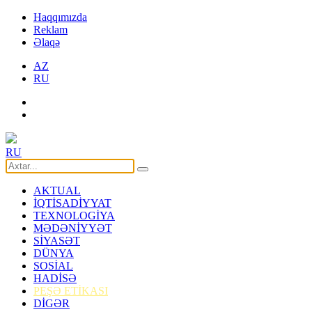
Haqqımızda
Reklam
Əlaqə
AZ
RU
RU
AKTUAL
İQTİSADİYYAT
TEXNOLOGİYA
MƏDƏNİYYƏT
SİYASƏT
DÜNYA
SOSİAL
HADİSƏ
PEŞƏ ETİKASI
DİGƏR