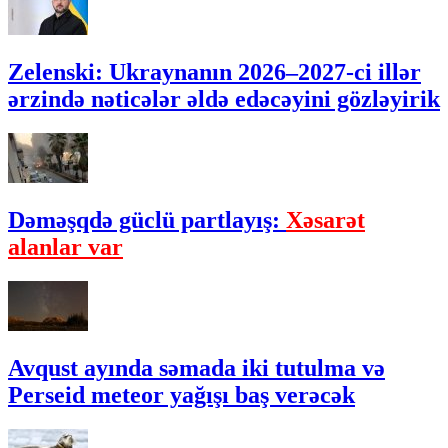
Zelenski: Ukraynanın 2026–2027-ci illər
ərzində nəticələr əldə edəcəyini gözləyirik
Dəməşqdə güclü partlayış:
Xəsarət
alanlar var
Avqust ayında səmada iki tutulma və
Perseid meteor yağışı baş verəcək