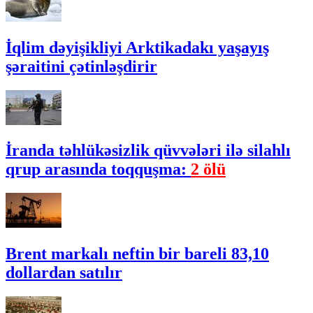
İqlim dəyişikliyi Arktikadakı yaşayış
şəraitini çətinləşdirir
İranda təhlükəsizlik qüvvələri ilə silahlı
qrup arasında toqquşma:
2 ölü
Brent markalı neftin bir bareli 83,10
dollardan satılır