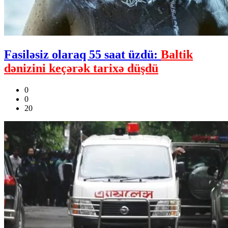
Fasiləsiz olaraq 55 saat üzdü:
Baltik
dənizini keçərək tarixə düşdü
0
0
20