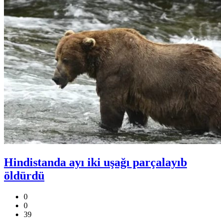
Hindistanda ayı iki uşağı parçalayıb
öldürdü
0
0
39