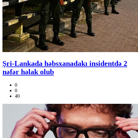
Şri-Lankada həbsxanadakı insidentdə 2
nəfər həlak olub
0
0
40