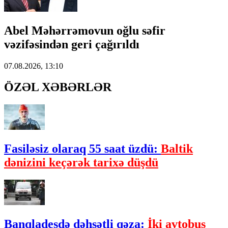
Abel Məhərrəmovun oğlu səfir
vəzifəsindən geri çağırıldı
07.08.2026, 13:10
ÖZƏL XƏBƏRLƏR
Fasiləsiz olaraq 55 saat üzdü:
Baltik
dənizini keçərək tarixə düşdü
Banqladeşdə dəhşətli qəza:
İki avtobus