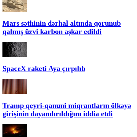
Mars səthinin dərhal altında qorunub
qalmış üzvi karbon aşkar edildi
SpaceX raketi Aya çırpılıb
Tramp qeyri-qanuni miqrantların ölkəyə
girişinin dayandırıldığını iddia etdi