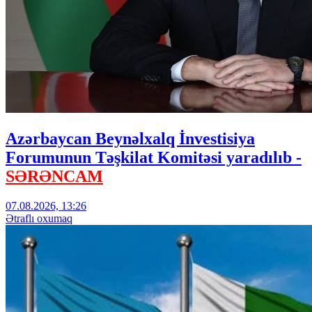
Azərbaycan Beynəlxalq İnvestisiya
Forumunun Təşkilat Komitəsi yaradılıb -
SƏRƏNCAM
07.08.2026, 13:26
Ətraflı oxumaq