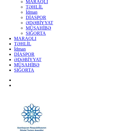
MARAQLI
TƏHLİL
İdman
DİASPOR
ƏDƏBİYYAT
MÜSAHİBƏ
SIĞORTA
MARAQLI
TƏHLİL
İdman
DİASPOR
ƏDƏBİYYAT
MÜSAHİBƏ
SIĞORTA