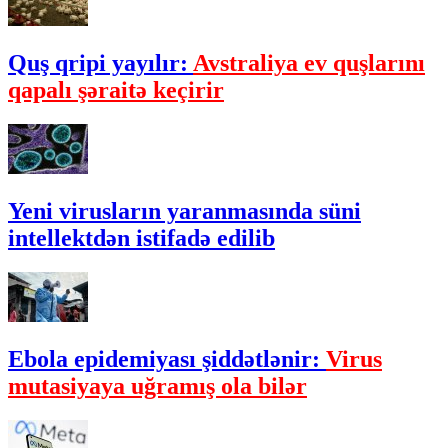
Quş qripi yayılır:
Avstraliya ev quşlarını
qapalı şəraitə keçirir
Yeni virusların yaranmasında süni
intellektdən istifadə edilib
Ebola epidemiyası şiddətlənir:
Virus
mutasiyaya uğramış ola bilər