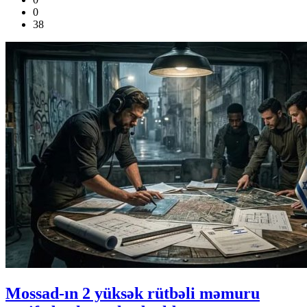
0
38
Mossad-ın 2 yüksək rütbəli məmuru