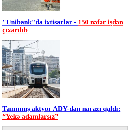
"Unibank"da ixtisarlar -
150 nəfər işdən
çıxarılıb
Tanınmış aktyor ADY-dan narazı qaldı:
“Yekə adamlarsız”