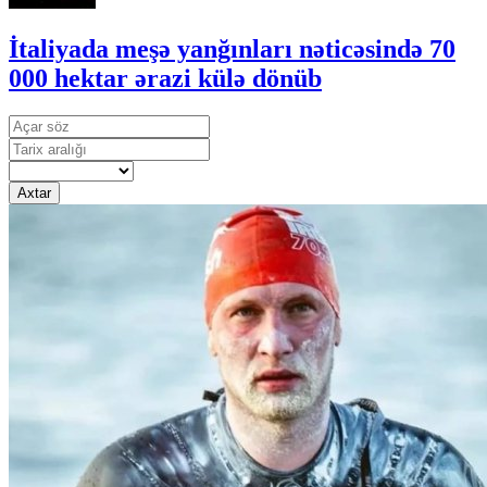
İtaliyada meşə yanğınları nəticəsində 70
000 hektar ərazi külə dönüb
Axtar