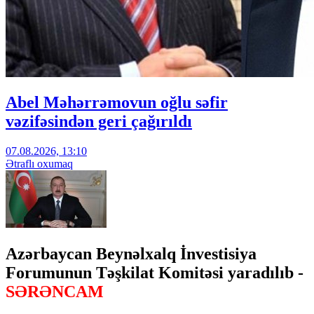
Abel Məhərrəmovun oğlu səfir
vəzifəsindən geri çağırıldı
07.08.2026, 13:10
Ətraflı oxumaq
Azərbaycan Beynəlxalq İnvestisiya
Forumunun Təşkilat Komitəsi yaradılıb -
SƏRƏNCAM