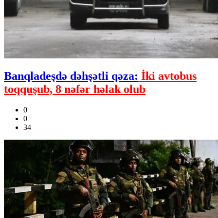
Banqladeşdə dəhşətli qəza:
İki avtobus
toqquşub, 8 nəfər həlak olub
0
0
34