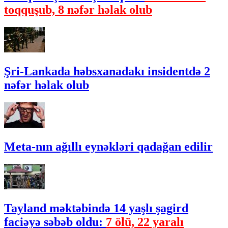
toqquşub, 8 nəfər həlak olub
Şri-Lankada həbsxanadakı insidentdə 2
nəfər həlak olub
Meta-nın ağıllı eynəkləri qadağan edilir
Tayland məktəbində 14 yaşlı şagird
faciəyə səbəb oldu:
7 ölü, 22 yaralı