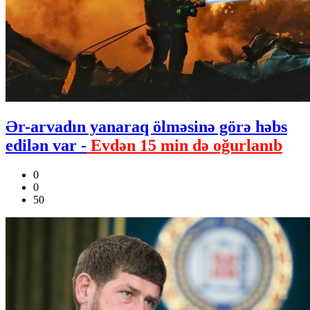
Ər-arvadın yanaraq ölməsinə görə həbs
edilən var -
Evdən 15 min də oğurlanıb
0
0
50