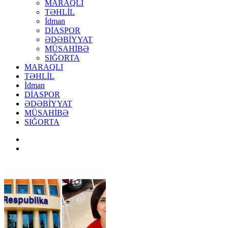
MARAQLI
TƏHLİL
İdman
DİASPOR
ƏDƏBİYYAT
MÜSAHİBƏ
SIĞORTA
MARAQLI
TƏHLİL
İdman
DİASPOR
ƏDƏBİYYAT
MÜSAHİBƏ
SIĞORTA