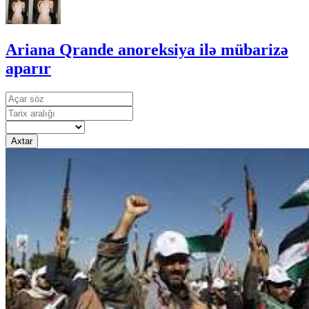
Ariana Qrande anoreksiya ilə mübarizə
aparır
Axtar