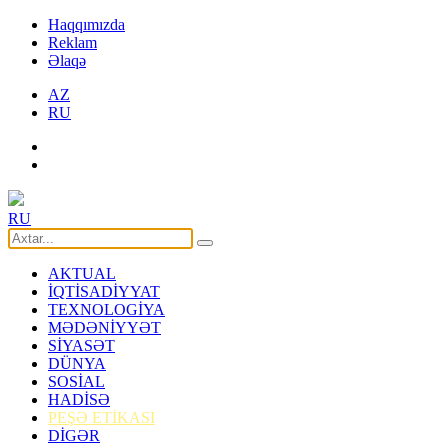
Haqqımızda
Reklam
Əlaqə
AZ
RU
RU
AKTUAL
İQTİSADİYYAT
TEXNOLOGİYA
MƏDƏNİYYƏT
SİYASƏT
DÜNYA
SOSİAL
HADİSƏ
PEŞƏ ETİKASI
DİGƏR