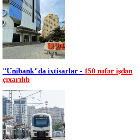
"Unibank"da ixtisarlar -
150 nəfər işdən
çıxarılıb