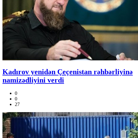
Kadırov yenidən Çeçenistan rəhbərliyinə
namizədliyini verdi
0
0
27