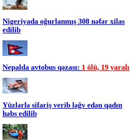
Nigeriyada oğurlanmış 308 nəfər xilas
edilib
Nepalda avtobus qəzası:
1 ölü, 19 yaralı
Yüzlərlə sifariş verib ləğv edən qadın
həbs edilib