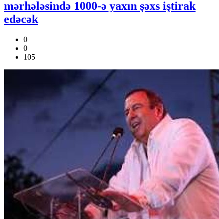
mərhələsində 1000-ə yaxın şəxs iştirak
edəcək
0
0
105