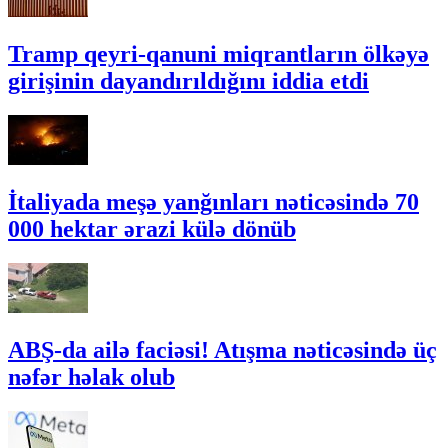
Tramp qeyri-qanuni miqrantların ölkəyə
girişinin dayandırıldığını iddia etdi
İtaliyada meşə yanğınları nəticəsində 70
000 hektar ərazi külə dönüb
ABŞ-da ailə faciəsi! Atışma nəticəsində üç
nəfər həlak olub