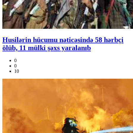
Husilərin hücumu nəticəsində 58 hərbçi
ölüb, 11 mülki şəxs yaralanıb
0
0
10