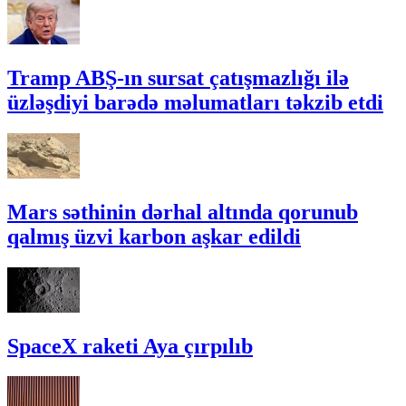
Tramp ABŞ-ın sursat çatışmazlığı ilə
üzləşdiyi barədə məlumatları təkzib etdi
Mars səthinin dərhal altında qorunub
qalmış üzvi karbon aşkar edildi
SpaceX raketi Aya çırpılıb