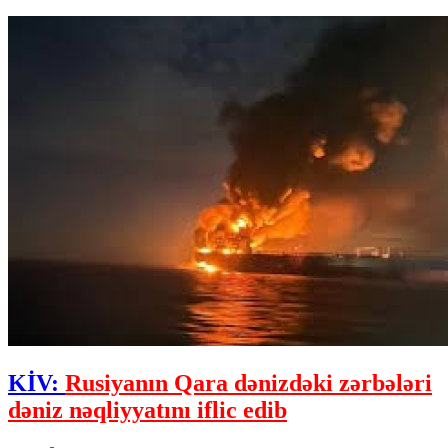
KİV:
Rusiyanın Qara dənizdəki zərbələri
dəniz nəqliyyatını iflic edib