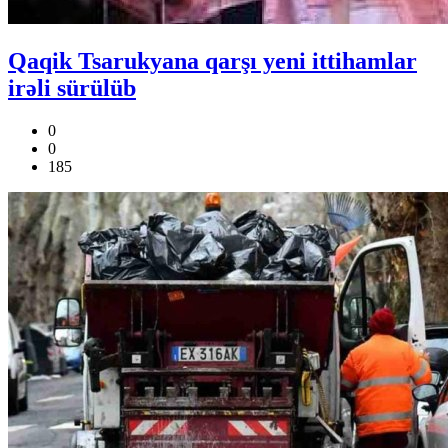
Qaqik Tsarukyana qarşı yeni ittihamlar
irəli sürülüb
0
0
185