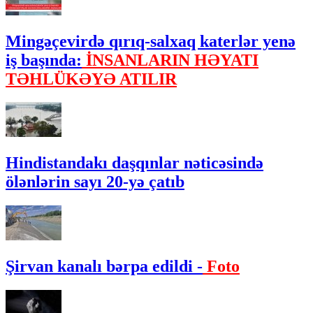
Mingəçevirdə qırıq-salxaq katerlər yenə
iş başında:
İNSANLARIN HƏYATI
TƏHLÜKƏYƏ ATILIR
Hindistandakı daşqınlar nəticəsində
ölənlərin sayı 20-yə çatıb
Şirvan kanalı bərpa edildi -
Foto