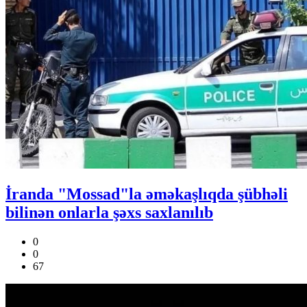
İranda "Mossad"la əməkaşlıqda şübhəli
bilinən onlarla şəxs saxlanılıb
0
0
67