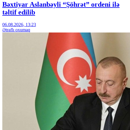
Bəxtiyar Aslanbəyli “Şöhrət” ordeni ilə
təltif edilib
06.08.2026, 13:23
Ətraflı oxumaq