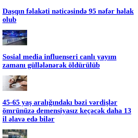
Daşqın fəlakəti nəticəsində 95 nəfər həlak
olub
Sosial media influenseri canlı yayım
zamanı güllələnərək öldürülüb
45-65 yaş aralığındakı bəzi vərdişlər
ömrünüzə demensiyasız keçəcək daha 13
il əlavə edə bilər