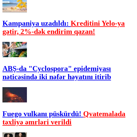
Kampaniya uzadıldı:
Kreditini Yelo-ya
gətir, 2%-dək endirim qazan!
ABŞ-da "Cyclospora" epidemiyası
nəticəsində iki nəfər həyatını itirib
Fuego vulkanı püskürdü!
Qvatemalada
təxliyə əmrləri verildi