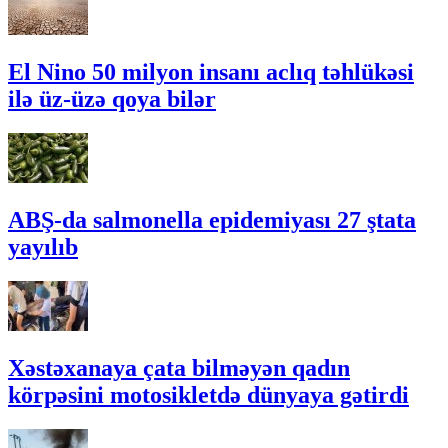
El Nino 50 milyon insanı aclıq təhlükəsi
ilə üz-üzə qoya bilər
ABŞ-da salmonella epidemiyası 27 ştata
yayılıb
Xəstəxanaya çata bilməyən qadın
körpəsini motosikletdə dünyaya gətirdi