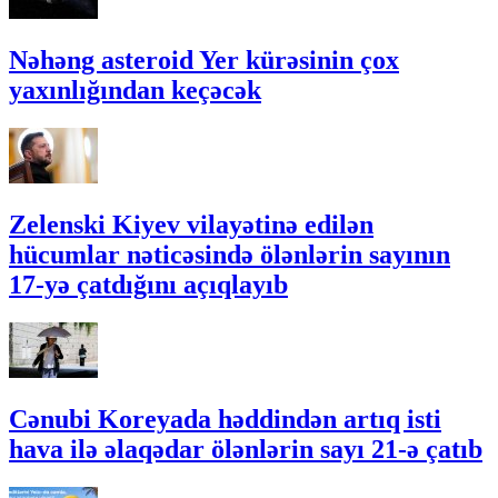
Nəhəng asteroid Yer kürəsinin çox
yaxınlığından keçəcək
Zelenski Kiyev vilayətinə edilən
hücumlar nəticəsində ölənlərin sayının
17-yə çatdığını açıqlayıb
Cənubi Koreyada həddindən artıq isti
hava ilə əlaqədar ölənlərin sayı 21-ə çatıb