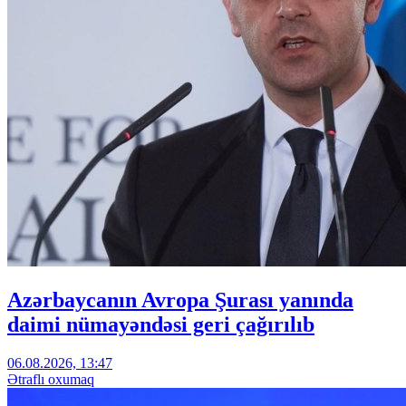
Azərbaycanın Avropa Şurası yanında
daimi nümayəndəsi geri çağırılıb
06.08.2026, 13:47
Ətraflı oxumaq