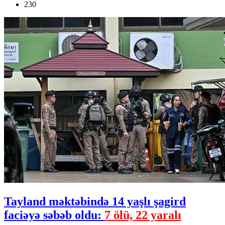
230
Tayland məktəbində 14 yaşlı şagird
faciəyə səbəb oldu:
7 ölü, 22 yaralı