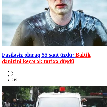
Fasiləsiz olaraq 55 saat üzdü:
Baltik
dənizini keçərək tarixə düşdü
0
0
219