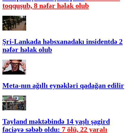
toqquşub, 8 nəfər həlak olub
Şri-Lankada həbsxanadakı insidentdə 2
nəfər həlak olub
Meta-nın ağıllı eynəkləri qadağan edilir
Tayland məktəbində 14 yaşlı şagird
faciəyə səbəb oldu:
7 ölü, 22 yaralı