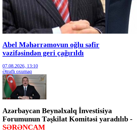
Abel Məhərrəmovun oğlu səfir
vəzifəsindən geri çağırıldı
07.08.2026, 13:10
Ətraflı oxumaq
Azərbaycan Beynəlxalq İnvestisiya
Forumunun Təşkilat Komitəsi yaradılıb -
SƏRƏNCAM