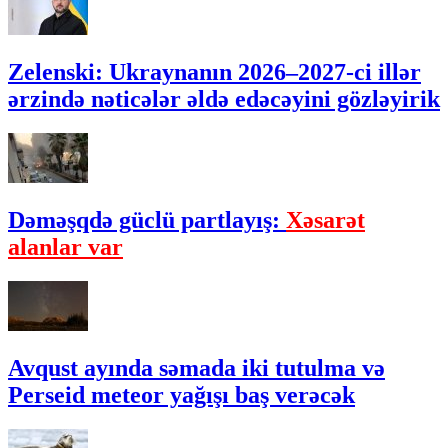
Zelenski: Ukraynanın 2026–2027-ci illər
ərzində nəticələr əldə edəcəyini gözləyirik
Dəməşqdə güclü partlayış:
Xəsarət
alanlar var
Avqust ayında səmada iki tutulma və
Perseid meteor yağışı baş verəcək