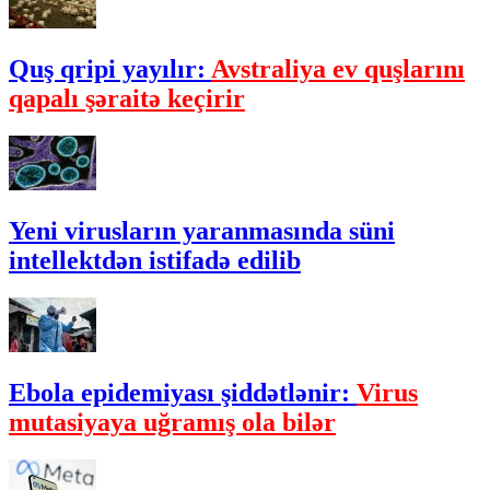
Quş qripi yayılır:
Avstraliya ev quşlarını
qapalı şəraitə keçirir
Yeni virusların yaranmasında süni
intellektdən istifadə edilib
Ebola epidemiyası şiddətlənir:
Virus
mutasiyaya uğramış ola bilər