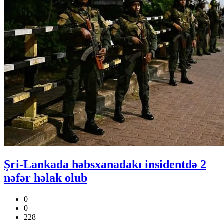
Şri-Lankada həbsxanadakı insidentdə 2
nəfər həlak olub
0
0
228