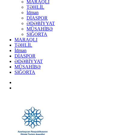
MARAQLI
TƏHLİL
İdman
DİASPOR
ƏDƏBİYYAT
MÜSAHİBƏ
SIĞORTA
MARAQLI
TƏHLİL
İdman
DİASPOR
ƏDƏBİYYAT
MÜSAHİBƏ
SIĞORTA