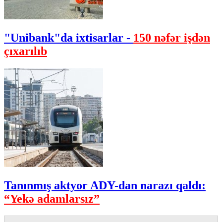
"Unibank"da ixtisarlar -
150 nəfər işdən
çıxarılıb
Tanınmış aktyor ADY-dan narazı qaldı:
“Yekə adamlarsız”