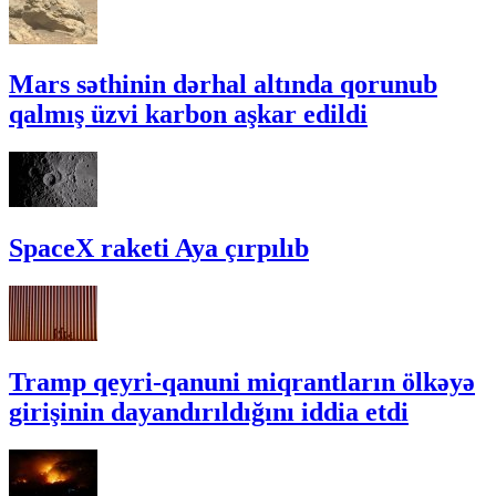
Mars səthinin dərhal altında qorunub
qalmış üzvi karbon aşkar edildi
SpaceX raketi Aya çırpılıb
Tramp qeyri-qanuni miqrantların ölkəyə
girişinin dayandırıldığını iddia etdi