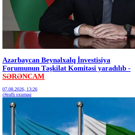
Azərbaycan Beynəlxalq İnvestisiya
Forumunun Təşkilat Komitəsi yaradılıb -
SƏRƏNCAM
07.08.2026, 13:26
Ətraflı oxumaq