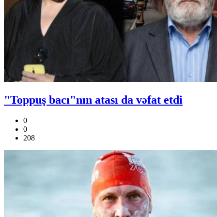
"Toppuş bacı"nın atası da vəfat etdi
0
0
208