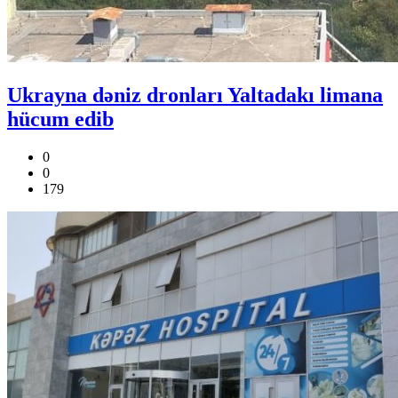
Ukrayna dəniz dronları Yaltadakı limana
hücum edib
0
0
179