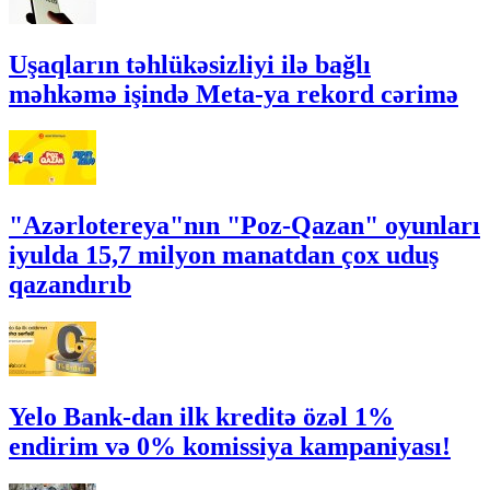
Uşaqların təhlükəsizliyi ilə bağlı
məhkəmə işində Meta-ya rekord cərimə
"Azərlotereya"nın "Poz-Qazan" oyunları
iyulda 15,7 milyon manatdan çox uduş
qazandırıb
Yelo Bank-dan ilk kreditə özəl 1%
endirim və 0% komissiya kampaniyası!