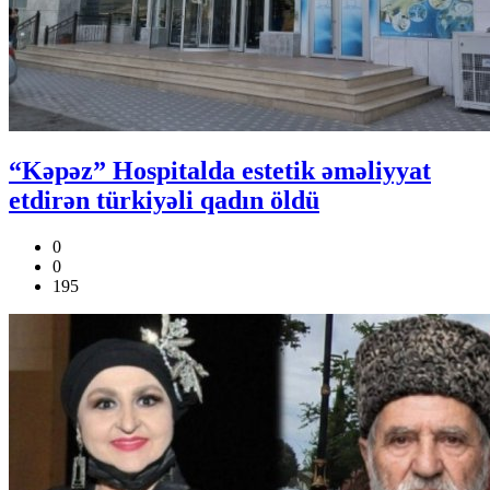
“Kəpəz” Hospitalda estetik əməliyyat
etdirən türkiyəli qadın öldü
0
0
195