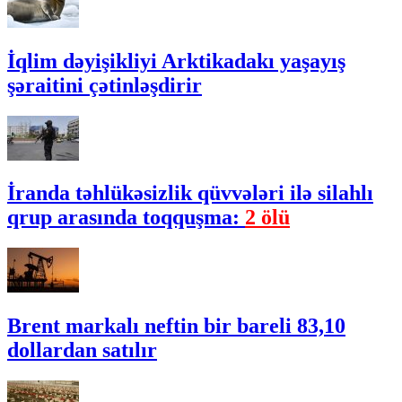
İqlim dəyişikliyi Arktikadakı yaşayış
şəraitini çətinləşdirir
İranda təhlükəsizlik qüvvələri ilə silahlı
qrup arasında toqquşma:
2 ölü
Brent markalı neftin bir bareli 83,10
dollardan satılır