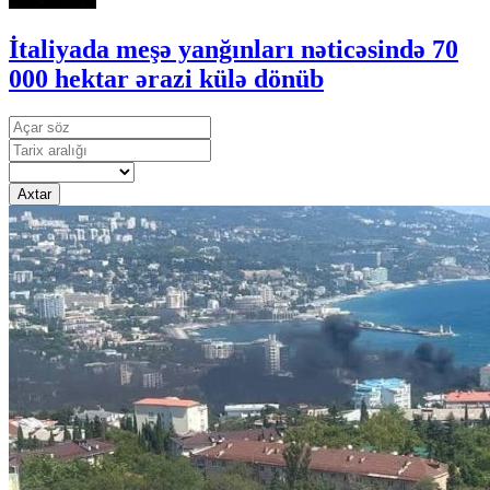
İtaliyada meşə yanğınları nəticəsində 70
000 hektar ərazi külə dönüb
Axtar