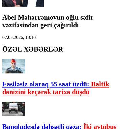
Abel Məhərrəmovun oğlu səfir
vəzifəsindən geri çağırıldı
07.08.2026, 13:10
ÖZƏL XƏBƏRLƏR
Fasiləsiz olaraq 55 saat üzdü:
Baltik
dənizini keçərək tarixə düşdü
Banqladeşdə dəhşətli qəza:
İki avtobus