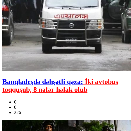
Banqladeşdə dəhşətli qəza:
İki avtobus
toqquşub, 8 nəfər həlak olub
0
0
226