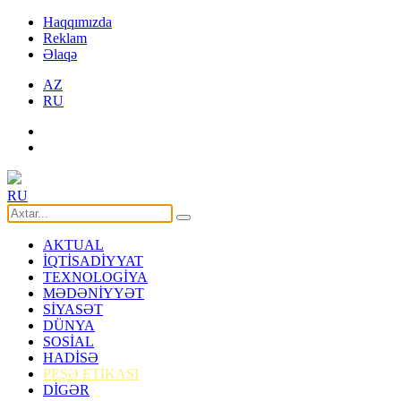
Haqqımızda
Reklam
Əlaqə
AZ
RU
RU
AKTUAL
İQTİSADİYYAT
TEXNOLOGİYA
MƏDƏNİYYƏT
SİYASƏT
DÜNYA
SOSİAL
HADİSƏ
PEŞƏ ETİKASI
DİGƏR