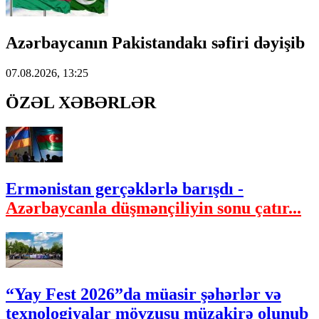
Azərbaycanın Pakistandakı səfiri dəyişib
07.08.2026, 13:25
ÖZƏL XƏBƏRLƏR
Ermənistan gerçəklərlə barışdı -
Azərbaycanla düşmənçiliyin sonu çatır...
“Yay Fest 2026”da müasir şəhərlər və
texnologiyalar mövzusu müzakirə olunub