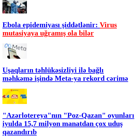
Ebola epidemiyası şiddətlənir:
Virus
mutasiyaya uğramış ola bilər
Uşaqların təhlükəsizliyi ilə bağlı
məhkəmə işində Meta-ya rekord cərimə
"Azərlotereya"nın "Poz-Qazan" oyunları
iyulda 15,7 milyon manatdan çox uduş
qazandırıb