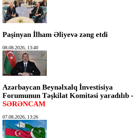
Paşinyan İlham Əliyevə zəng etdi
08.08.2026, 13:40
Azərbaycan Beynəlxalq İnvestisiya
Forumunun Təşkilat Komitəsi yaradılıb -
SƏRƏNCAM
07.08.2026, 13:26