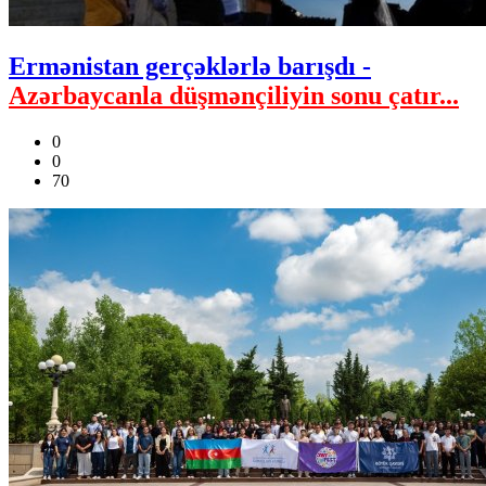
Ermənistan gerçəklərlə barışdı -
Azərbaycanla düşmənçiliyin sonu çatır...
0
0
70