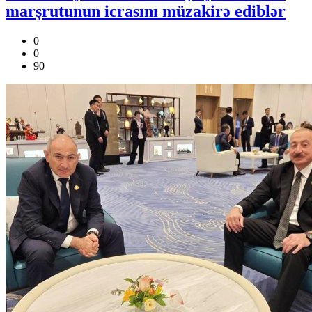
marşrutunun icrasını müzakirə ediblər
0
0
90