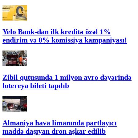
Yelo Bank-dan ilk kreditə özəl 1%
endirim və 0% komissiya kampaniyası!
Zibil qutusunda 1 milyon avro dəyərində
lotereya bileti tapılıb
Almaniya hava limanında partlayıcı
maddə daşıyan dron aşkar edilib