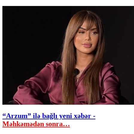
“Arzum” ilə bağlı yeni xəbər -
Məhkəmədən sonra…