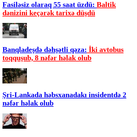
Fasiləsiz olaraq 55 saat üzdü:
Baltik
dənizini keçərək tarixə düşdü
Banqladeşdə dəhşətli qəza:
İki avtobus
toqquşub, 8 nəfər həlak olub
Şri-Lankada həbsxanadakı insidentdə 2
nəfər həlak olub