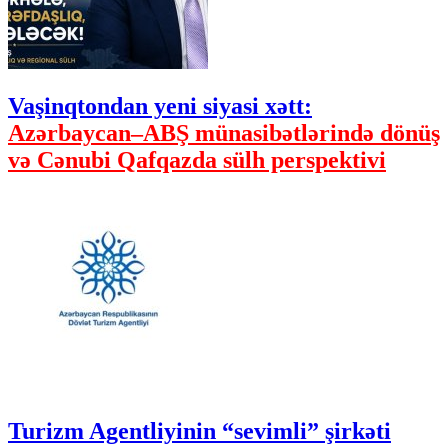
Vaşinqtondan yeni siyasi xətt:
Azərbaycan–ABŞ münasibətlərində dönüş
və Cənubi Qafqazda sülh perspektivi
Turizm Agentliyinin “sevimli” şirkəti