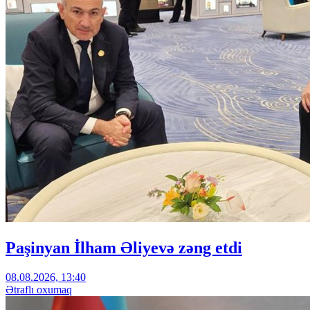
Paşinyan İlham Əliyevə zəng etdi
08.08.2026, 13:40
Ətraflı oxumaq