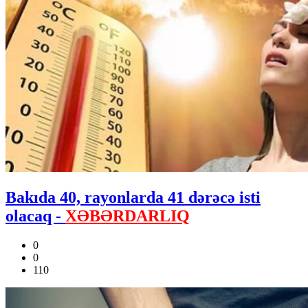
Bakıda 40, rayonlarda 41 dərəcə isti
olacaq -
XƏBƏRDARLIQ
0
0
110