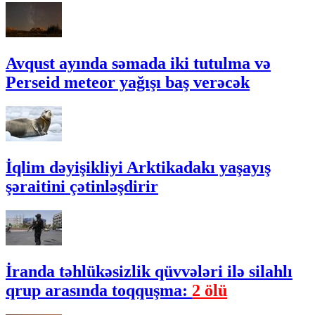
Avqust ayında səmada iki tutulma və
Perseid meteor yağışı baş verəcək
İqlim dəyişikliyi Arktikadakı yaşayış
şəraitini çətinləşdirir
İranda təhlükəsizlik qüvvələri ilə silahlı
qrup arasında toqquşma:
2 ölü