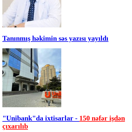
Tanınmış həkimin səs yazısı yayıldı
"Unibank"da ixtisarlar -
150 nəfər işdən
çıxarılıb