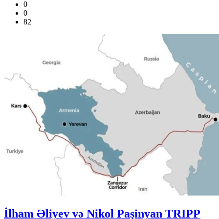
0
0
82
İlham Əliyev və Nikol Paşinyan TRIPP