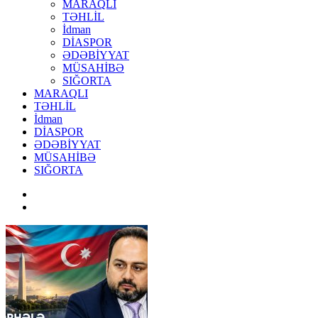
MARAQLI
TƏHLİL
İdman
DİASPOR
ƏDƏBİYYAT
MÜSAHİBƏ
SIĞORTA
MARAQLI
TƏHLİL
İdman
DİASPOR
ƏDƏBİYYAT
MÜSAHİBƏ
SIĞORTA