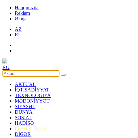
Haqqımızda
Reklam
Əlaqə
AZ
RU
RU
AKTUAL
İQTİSADİYYAT
TEXNOLOGİYA
MƏDƏNİYYƏT
SİYASƏT
DÜNYA
SOSİAL
HADİSƏ
PEŞƏ ETİKASI
DİGƏR