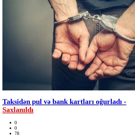
Taksidən pul və bank kartları oğurladı -
Saxlanıldı
0
0
78