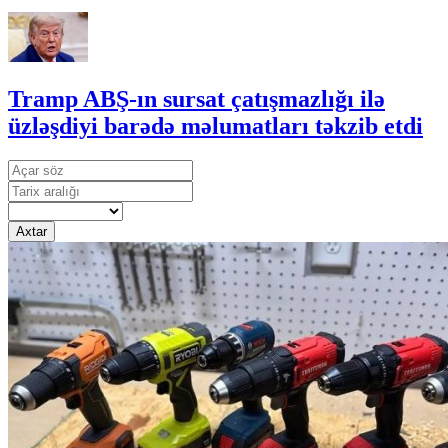
Tramp ABŞ-ın sursat çatışmazlığı ilə
üzləşdiyi barədə məlumatları təkzib etdi
Axtar