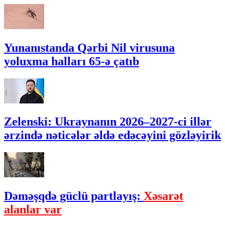
Yunanıstanda Qərbi Nil virusuna
yoluxma halları 65-ə çatıb
Zelenski: Ukraynanın 2026–2027-ci illər
ərzində nəticələr əldə edəcəyini gözləyirik
Dəməşqdə güclü partlayış:
Xəsarət
alanlar var