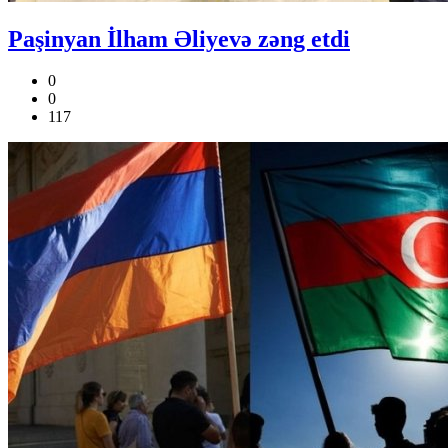
Paşinyan İlham Əliyevə zəng etdi
0
0
117