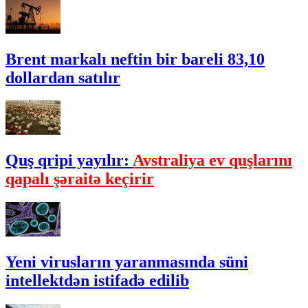
Brent markalı neftin bir bareli 83,10
dollardan satılır
Quş qripi yayılır:
Avstraliya ev quşlarını
qapalı şəraitə keçirir
Yeni virusların yaranmasında süni
intellektdən istifadə edilib