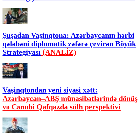
Şuşadan Vaşinqtona: Azərbaycanın hərbi
qələbəni diplomatik zəfərə çevirən Böyük
Strategiyası
(ANALİZ)
Vaşinqtondan yeni siyasi xətt:
Azərbaycan–ABŞ münasibətlərində dönüş
və Cənubi Qafqazda sülh perspektivi