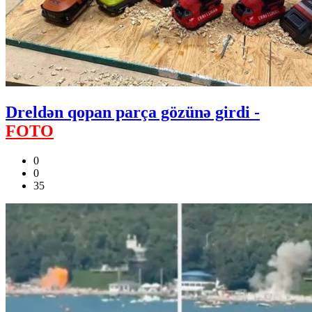
Dreldən qopan parça gözünə girdi -
FOTO
0
0
35