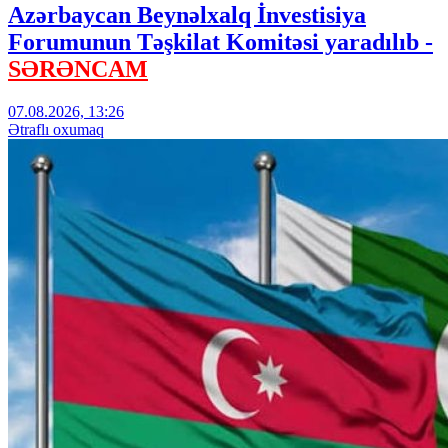
Azərbaycan Beynəlxalq İnvestisiya
Forumunun Təşkilat Komitəsi yaradılıb -
SƏRƏNCAM
07.08.2026, 13:26
Ətraflı oxumaq