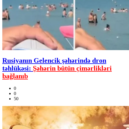
Rusiyanın Gelencik şəhərində dron
təhlükəsi:
Şəhərin bütün çimərlikləri
bağlanıb
0
0
50