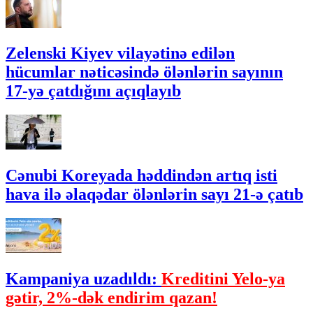
Zelenski Kiyev vilayətinə edilən
hücumlar nəticəsində ölənlərin sayının
17-yə çatdığını açıqlayıb
Cənubi Koreyada həddindən artıq isti
hava ilə əlaqədar ölənlərin sayı 21-ə çatıb
Kampaniya uzadıldı:
Kreditini Yelo-ya
gətir, 2%-dək endirim qazan!