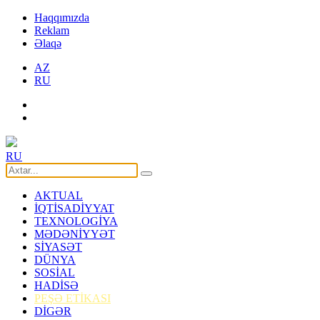
Haqqımızda
Reklam
Əlaqə
AZ
RU
RU
AKTUAL
İQTİSADİYYAT
TEXNOLOGİYA
MƏDƏNİYYƏT
SİYASƏT
DÜNYA
SOSİAL
HADİSƏ
PEŞƏ ETİKASI
DİGƏR