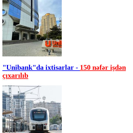
"Unibank"da ixtisarlar -
150 nəfər işdən
çıxarılıb