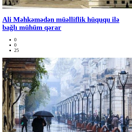
Ali Məhkəmədən müəlliflik hüququ ilə
bağlı mühüm qərar
0
0
25