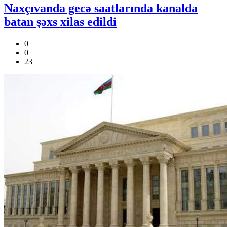
Naxçıvanda gecə saatlarında kanalda
batan şəxs xilas edildi
0
0
23