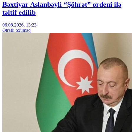
Bəxtiyar Aslanbəyli “Şöhrət” ordeni ilə
təltif edilib
06.08.2026, 13:23
Ətraflı oxumaq