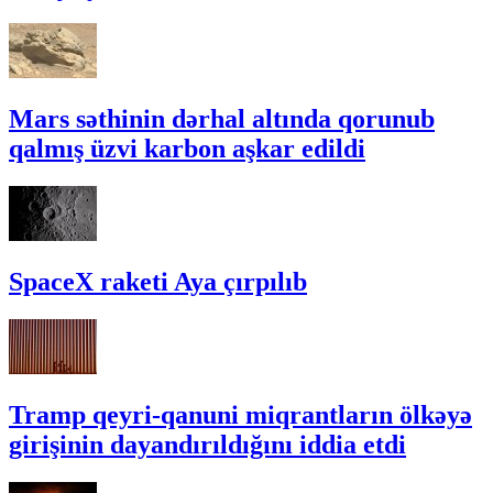
Mars səthinin dərhal altında qorunub
qalmış üzvi karbon aşkar edildi
SpaceX raketi Aya çırpılıb
Tramp qeyri-qanuni miqrantların ölkəyə
girişinin dayandırıldığını iddia etdi