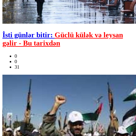
İsti günlər bitir:
Güclü külək və leysan
gəlir - Bu tarixdən
0
0
31