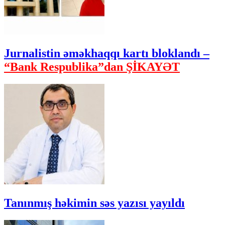
Jurnalistin əməkhaqqı kartı bloklandı –
“Bank Respublika”dan ŞİKAYƏT
Tanınmış həkimin səs yazısı yayıldı