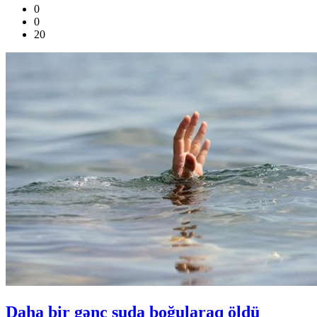
0
0
20
Daha bir gənc suda boğularaq öldü