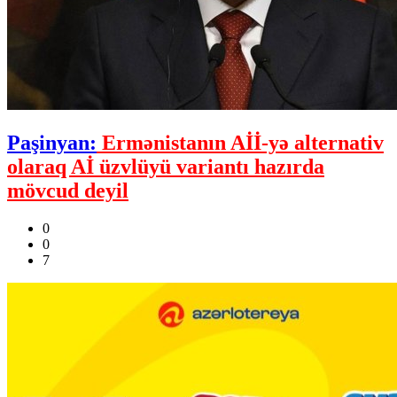
Paşinyan:
Ermənistanın Aİİ-yə alternativ
olaraq Aİ üzvlüyü variantı hazırda
mövcud deyil
0
0
7