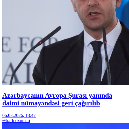
Azərbaycanın Avropa Şurası yanında
daimi nümayəndəsi geri çağırılıb
06.08.2026, 13:47
Ətraflı oxumaq