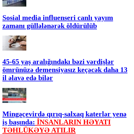
Sosial media influenseri canlı yayım
zamanı güllələnərək öldürülüb
45-65 yaş aralığındakı bəzi vərdişlər
ömrünüzə demensiyasız keçəcək daha 13
il əlavə edə bilər
Mingəçevirdə qırıq-salxaq katerlər yenə
iş başında:
İNSANLARIN HƏYATI
TƏHLÜKƏYƏ ATILIR