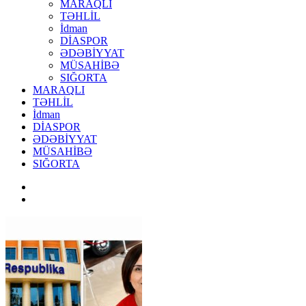
MARAQLI
TƏHLİL
İdman
DİASPOR
ƏDƏBİYYAT
MÜSAHİBƏ
SIĞORTA
MARAQLI
TƏHLİL
İdman
DİASPOR
ƏDƏBİYYAT
MÜSAHİBƏ
SIĞORTA