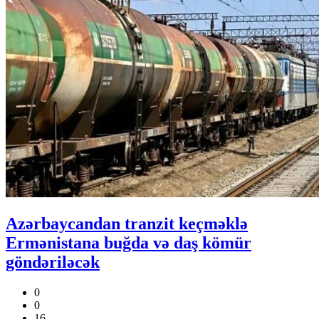
Azərbaycandan tranzit keçməklə
Ermənistana buğda və daş kömür
göndəriləcək
0
0
16