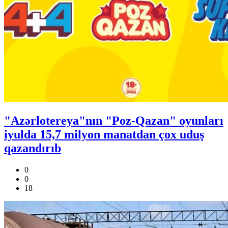
"Azərlotereya"nın "Poz-Qazan" oyunları
iyulda 15,7 milyon manatdan çox uduş
qazandırıb
0
0
18