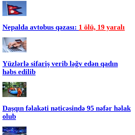
Nepalda avtobus qəzası:
1 ölü, 19 yaralı
Yüzlərlə sifariş verib ləğv edən qadın
həbs edilib
Daşqın fəlakəti nəticəsində 95 nəfər həlak
olub