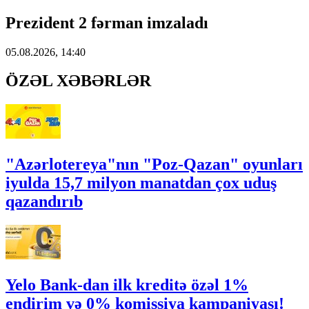
Prezident 2 fərman imzaladı
05.08.2026, 14:40
ÖZƏL XƏBƏRLƏR
"Azərlotereya"nın "Poz-Qazan" oyunları
iyulda 15,7 milyon manatdan çox uduş
qazandırıb
Yelo Bank-dan ilk kreditə özəl 1%
endirim və 0% komissiya kampaniyası!