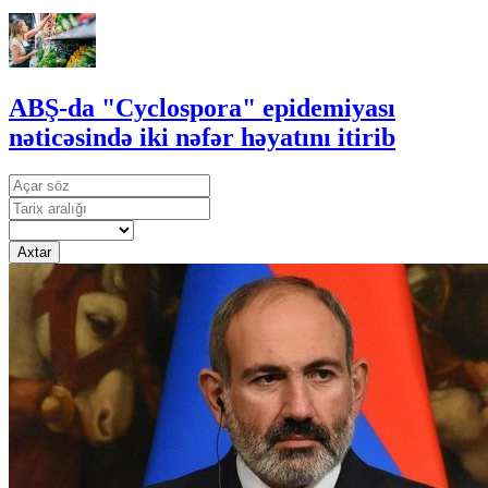
ABŞ-da "Cyclospora" epidemiyası
nəticəsində iki nəfər həyatını itirib
Axtar