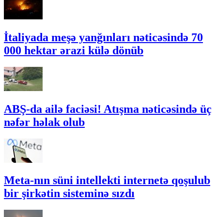
İtaliyada meşə yanğınları nəticəsində 70
000 hektar ərazi külə dönüb
ABŞ-da ailə faciəsi! Atışma nəticəsində üç
nəfər həlak olub
Meta-nın süni intellekti internetə qoşulub
bir şirkətin sisteminə sızdı