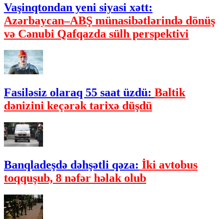
Vaşinqtondan yeni siyasi xətt:
Azərbaycan–ABŞ münasibətlərində dönüş
və Cənubi Qafqazda sülh perspektivi
Fasiləsiz olaraq 55 saat üzdü:
Baltik
dənizini keçərək tarixə düşdü
Banqladeşdə dəhşətli qəza:
İki avtobus
toqquşub, 8 nəfər həlak olub