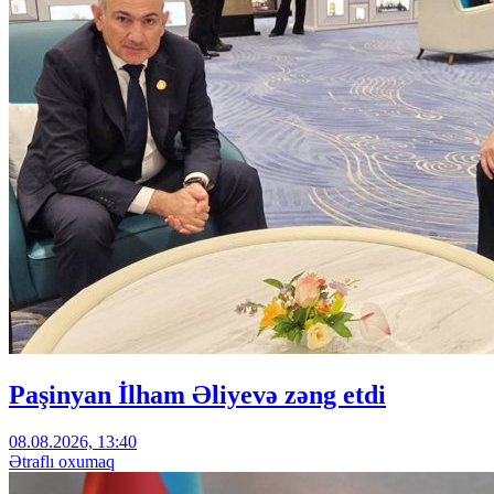
Paşinyan İlham Əliyevə zəng etdi
08.08.2026, 13:40
Ətraflı oxumaq