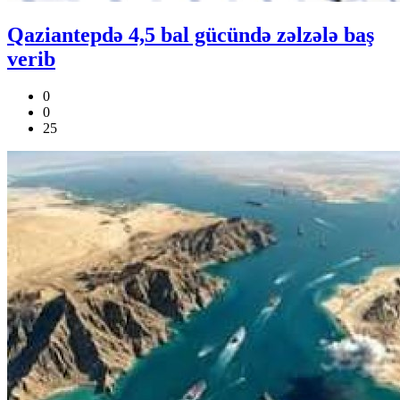
Qaziantepdə 4,5 bal gücündə zəlzələ baş
verib
0
0
25