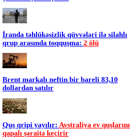
İranda təhlükəsizlik qüvvələri ilə silahlı
qrup arasında toqquşma:
2 ölü
Brent markalı neftin bir bareli 83,10
dollardan satılır
Quş qripi yayılır:
Avstraliya ev quşlarını
qapalı şəraitə keçirir