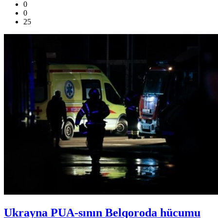
0
0
25
Ukrayna PUA-sının Belqoroda hücumu