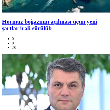
Hörmüz boğazının açılması üçün yeni
şərtlər irəli sürülüb
0
0
28