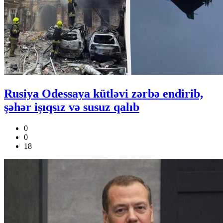
Rusiya Odessaya kütləvi zərbə endirib,
şəhər işıqsız və susuz qalıb
0
0
18