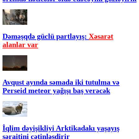
Dəməşqdə güclü partlayış:
Xəsarət
alanlar var
Avqust ayında səmada iki tutulma və
Perseid meteor yağışı baş verəcək
İqlim dəyişikliyi Arktikadakı yaşayış
şəraitini çətinləşdirir