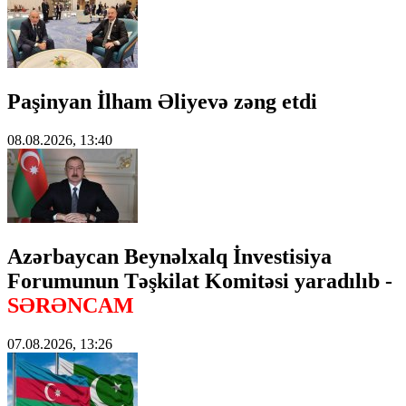
Paşinyan İlham Əliyevə zəng etdi
08.08.2026, 13:40
Azərbaycan Beynəlxalq İnvestisiya
Forumunun Təşkilat Komitəsi yaradılıb -
SƏRƏNCAM
07.08.2026, 13:26