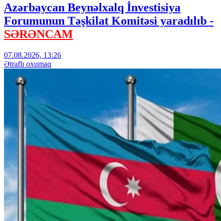
Azərbaycan Beynəlxalq İnvestisiya
Forumunun Təşkilat Komitəsi yaradılıb -
SƏRƏNCAM
07.08.2026, 13:26
Ətraflı oxumaq