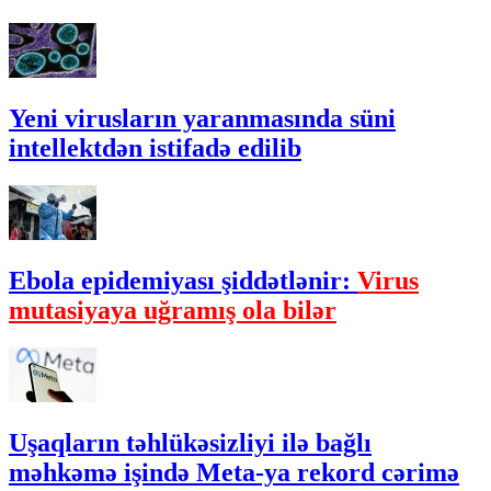
Yeni virusların yaranmasında süni
intellektdən istifadə edilib
Ebola epidemiyası şiddətlənir:
Virus
mutasiyaya uğramış ola bilər
Uşaqların təhlükəsizliyi ilə bağlı
məhkəmə işində Meta-ya rekord cərimə