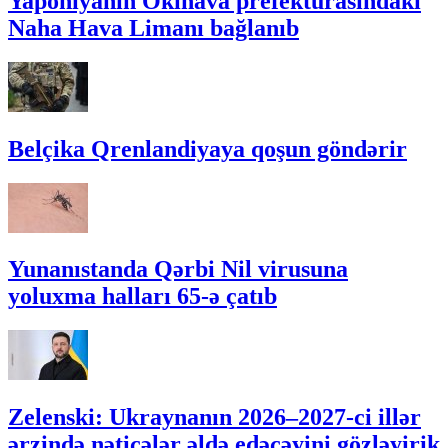
Yaponiyanın Okinava prefekturasındakı
Naha Hava Limanı bağlanıb
Belçika Qrenlandiyaya qoşun göndərir
Yunanıstanda Qərbi Nil virusuna
yoluxma halları 65-ə çatıb
Zelenski: Ukraynanın 2026–2027-ci illər
ərzində nəticələr əldə edəcəyini gözləyirik