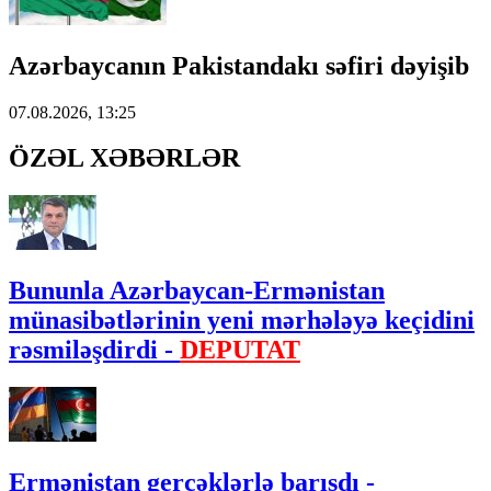
Azərbaycanın Pakistandakı səfiri dəyişib
07.08.2026, 13:25
ÖZƏL XƏBƏRLƏR
Bununla Azərbaycan-Ermənistan
münasibətlərinin yeni mərhələyə keçidini
rəsmiləşdirdi -
DEPUTAT
Ermənistan gerçəklərlə barışdı -