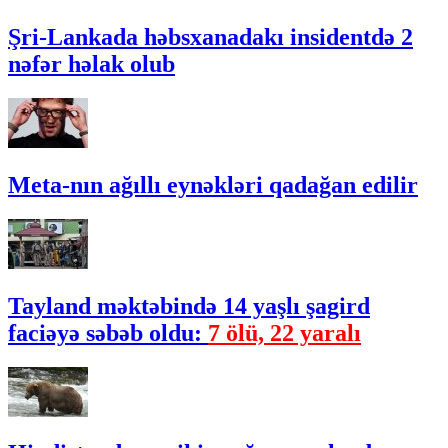
Şri-Lankada həbsxanadakı insidentdə 2
nəfər həlak olub
Meta-nın ağıllı eynəkləri qadağan edilir
Tayland məktəbində 14 yaşlı şagird
faciəyə səbəb oldu:
7 ölü, 22 yaralı