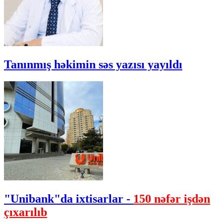
Tanınmış həkimin səs yazısı yayıldı
"Unibank"da ixtisarlar -
150 nəfər işdən
çıxarılıb