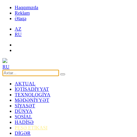
Haqqımızda
Reklam
Əlaqə
AZ
RU
RU
AKTUAL
İQTİSADİYYAT
TEXNOLOGİYA
MƏDƏNİYYƏT
SİYASƏT
DÜNYA
SOSİAL
HADİSƏ
PEŞƏ ETİKASI
DİGƏR