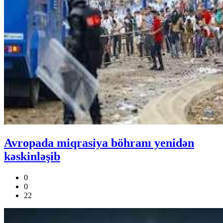
Avropada miqrasiya böhranı yenidən
kəskinləşib
0
0
22