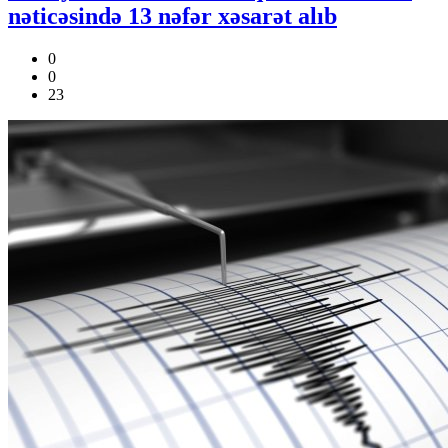
nəticəsində 13 nəfər xəsarət alıb
0
0
23