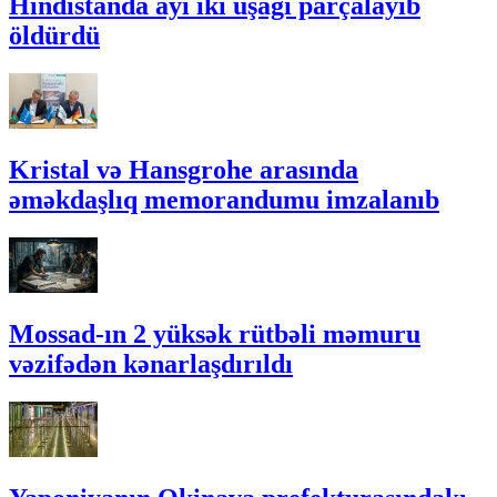
Hindistanda ayı iki uşağı parçalayıb
öldürdü
Kristal və Hansgrohe arasında
əməkdaşlıq memorandumu imzalanıb
Mossad-ın 2 yüksək rütbəli məmuru
vəzifədən kənarlaşdırıldı