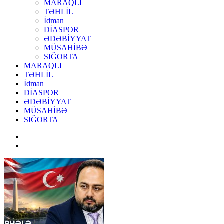
MARAQLI
TƏHLİL
İdman
DİASPOR
ƏDƏBİYYAT
MÜSAHİBƏ
SIĞORTA
MARAQLI
TƏHLİL
İdman
DİASPOR
ƏDƏBİYYAT
MÜSAHİBƏ
SIĞORTA