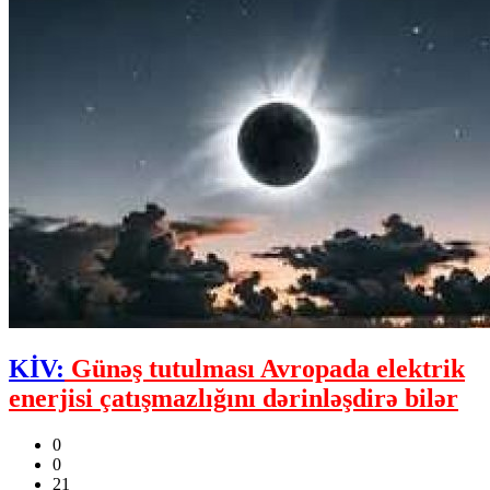
KİV:
Günəş tutulması Avropada elektrik
enerjisi çatışmazlığını dərinləşdirə bilər
0
0
21