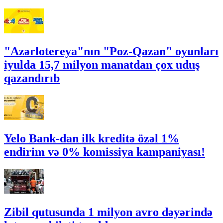
"Azərlotereya"nın "Poz-Qazan" oyunları
iyulda 15,7 milyon manatdan çox uduş
qazandırıb
Yelo Bank-dan ilk kreditə özəl 1%
endirim və 0% komissiya kampaniyası!
Zibil qutusunda 1 milyon avro dəyərində