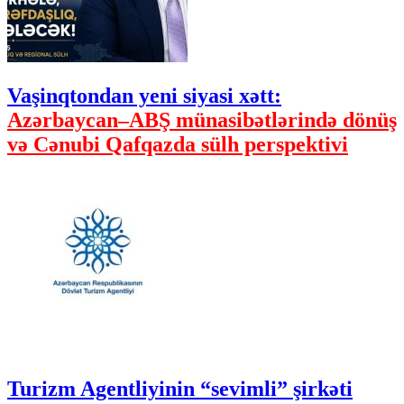
Vaşinqtondan yeni siyasi xətt:
Azərbaycan–ABŞ münasibətlərində dönüş
və Cənubi Qafqazda sülh perspektivi
Turizm Agentliyinin “sevimli” şirkəti