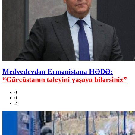
Medvedevdən Ermənistana HƏDƏ:
“Gürcüstanın taleyini yaşaya bilərsiniz”
0
0
21