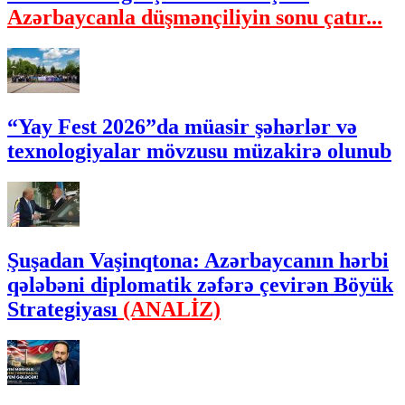
Azərbaycanla düşmənçiliyin sonu çatır...
“Yay Fest 2026”da müasir şəhərlər və
texnologiyalar mövzusu müzakirə olunub
Şuşadan Vaşinqtona: Azərbaycanın hərbi
qələbəni diplomatik zəfərə çevirən Böyük
Strategiyası
(ANALİZ)