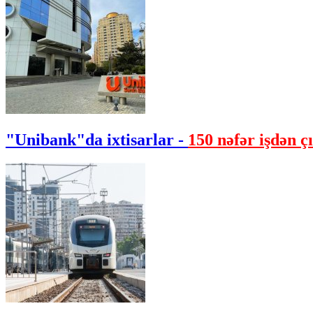
"Unibank"da ixtisarlar -
150 nəfər işdən çı