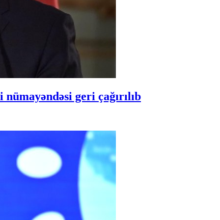
 nümayəndəsi geri çağırılıb