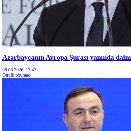
Azərbaycanın Avropa Şurası yanında daimi
06.08.2026, 13:47
Ətraflı oxumaq