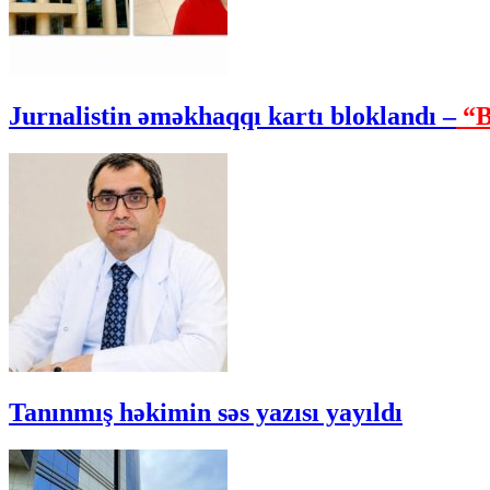
Jurnalistin əməkhaqqı kartı bloklandı –
“B
Tanınmış həkimin səs yazısı yayıldı