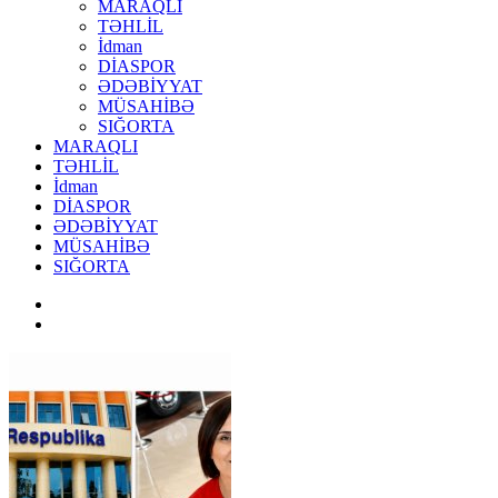
MARAQLI
TƏHLİL
İdman
DİASPOR
ƏDƏBİYYAT
MÜSAHİBƏ
SIĞORTA
MARAQLI
TƏHLİL
İdman
DİASPOR
ƏDƏBİYYAT
MÜSAHİBƏ
SIĞORTA