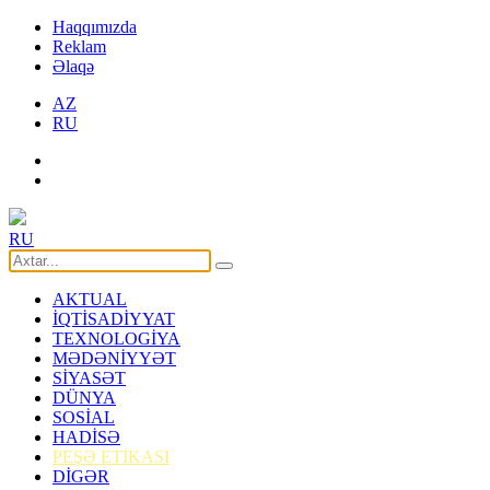
Haqqımızda
Reklam
Əlaqə
AZ
RU
RU
AKTUAL
İQTİSADİYYAT
TEXNOLOGİYA
MƏDƏNİYYƏT
SİYASƏT
DÜNYA
SOSİAL
HADİSƏ
PEŞƏ ETİKASI
DİGƏR