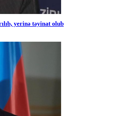
ıb, yerinə təyinat olub