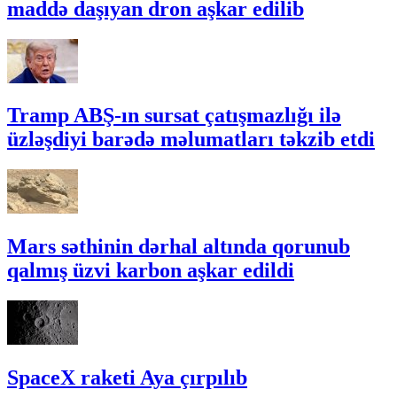
maddə daşıyan dron aşkar edilib
Tramp ABŞ-ın sursat çatışmazlığı ilə
üzləşdiyi barədə məlumatları təkzib etdi
Mars səthinin dərhal altında qorunub
qalmış üzvi karbon aşkar edildi
SpaceX raketi Aya çırpılıb