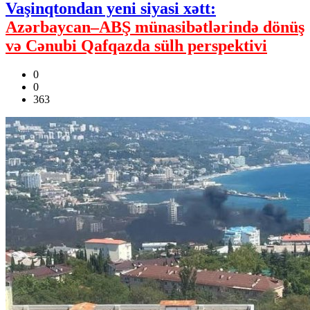
Vaşinqtondan yeni siyasi xətt:
Azərbaycan–ABŞ münasibətlərində dönüş
və Cənubi Qafqazda sülh perspektivi
0
0
363