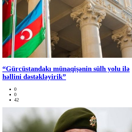
“Gürcüstandakı münaqişənin sülh yolu ilə
həllini dəstəkləyirik”
0
0
42