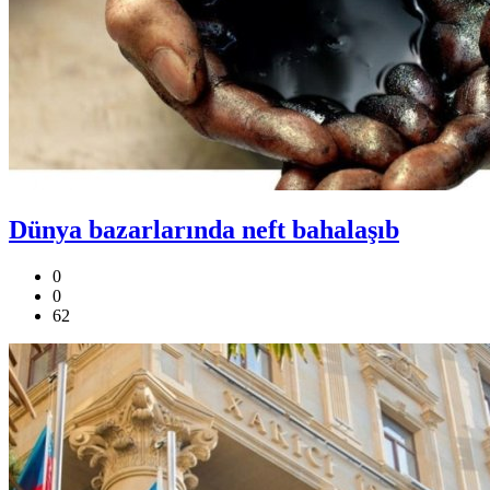
Dünya bazarlarında neft bahalaşıb
0
0
62