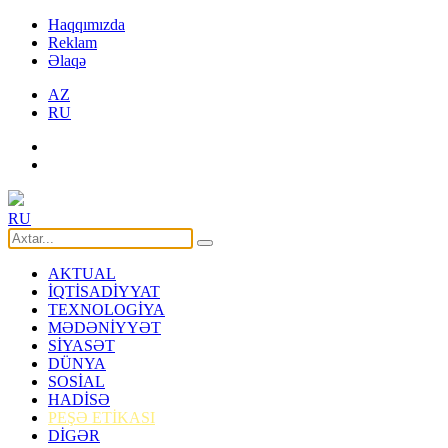
Haqqımızda
Reklam
Əlaqə
AZ
RU
RU
AKTUAL
İQTİSADİYYAT
TEXNOLOGİYA
MƏDƏNİYYƏT
SİYASƏT
DÜNYA
SOSİAL
HADİSƏ
PEŞƏ ETİKASI
DİGƏR