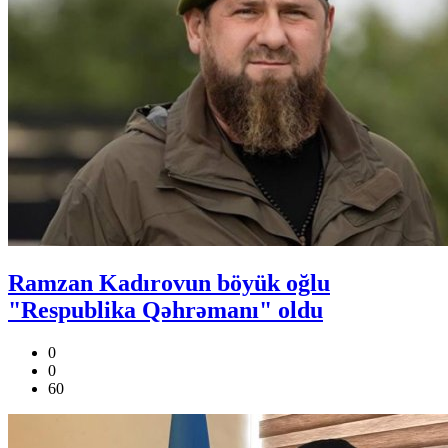
Ramzan Kadırovun böyük oğlu
"Respublika Qəhrəmanı" oldu
0
0
60