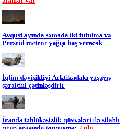
alanlar var
Avqust ayında səmada iki tutulma və
Perseid meteor yağışı baş verəcək
İqlim dəyişikliyi Arktikadakı yaşayış
şəraitini çətinləşdirir
İranda təhlükəsizlik qüvvələri ilə silahlı
qrup arasında toqquşma:
2 ölü