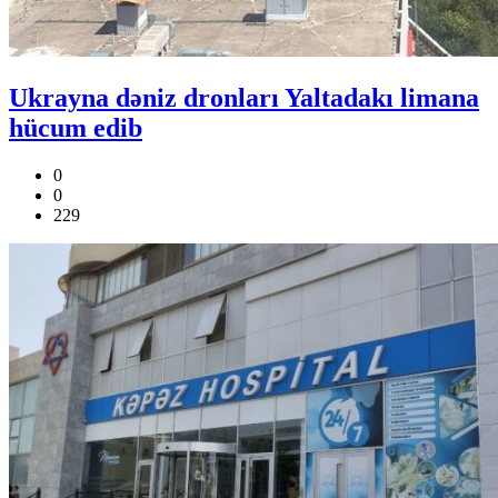
Ukrayna dəniz dronları Yaltadakı limana
hücum edib
0
0
229