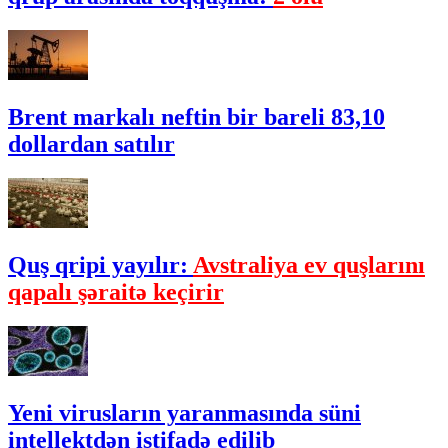
Brent markalı neftin bir bareli 83,10
dollardan satılır
Quş qripi yayılır:
Avstraliya ev quşlarını
qapalı şəraitə keçirir
Yeni virusların yaranmasında süni
intellektdən istifadə edilib