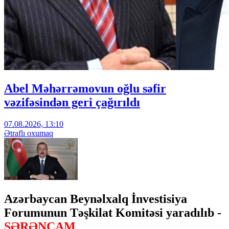
Abel Məhərrəmovun oğlu səfir
vəzifəsindən geri çağırıldı
07.08.2026, 13:10
Ətraflı oxumaq
Azərbaycan Beynəlxalq İnvestisiya
Forumunun Təşkilat Komitəsi yaradılıb -
SƏRƏNCAM