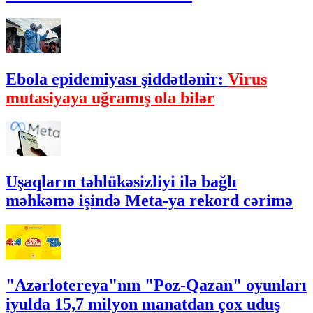
Ebola epidemiyası şiddətlənir:
Virus
mutasiyaya uğramış ola bilər
Uşaqların təhlükəsizliyi ilə bağlı
məhkəmə işində Meta-ya rekord cərimə
"Azərlotereya"nın "Poz-Qazan" oyunları
iyulda 15,7 milyon manatdan çox uduş