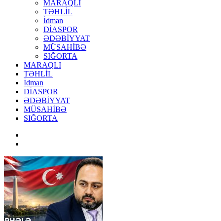
MARAQLI
TƏHLİL
İdman
DİASPOR
ƏDƏBİYYAT
MÜSAHİBƏ
SIĞORTA
MARAQLI
TƏHLİL
İdman
DİASPOR
ƏDƏBİYYAT
MÜSAHİBƏ
SIĞORTA