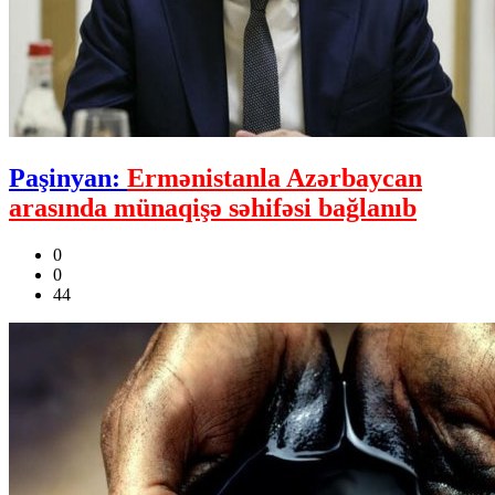
Paşinyan:
Ermənistanla Azərbaycan
arasında münaqişə səhifəsi bağlanıb
0
0
44