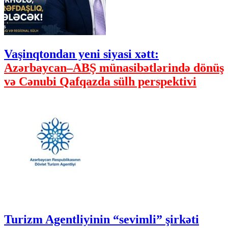
Vaşinqtondan yeni siyasi xətt:
Azərbaycan–ABŞ münasibətlərində dönüş
və Cənubi Qafqazda sülh perspektivi
Turizm Agentliyinin “sevimli” şirkəti