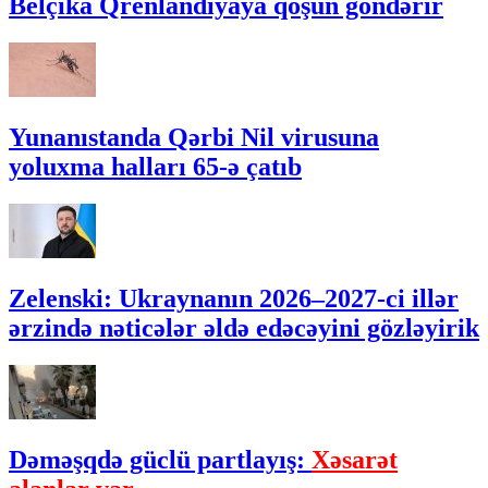
Belçika Qrenlandiyaya qoşun göndərir
Yunanıstanda Qərbi Nil virusuna
yoluxma halları 65-ə çatıb
Zelenski: Ukraynanın 2026–2027-ci illər
ərzində nəticələr əldə edəcəyini gözləyirik
Dəməşqdə güclü partlayış:
Xəsarət