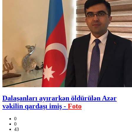
Dalaşanları ayırarkən öldürülən Azər
vəkilin qardaşı imiş -
Foto
0
0
43