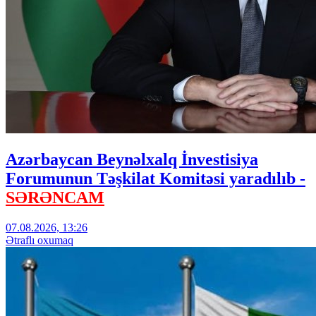
Azərbaycan Beynəlxalq İnvestisiya
Forumunun Təşkilat Komitəsi yaradılıb -
SƏRƏNCAM
07.08.2026, 13:26
Ətraflı oxumaq