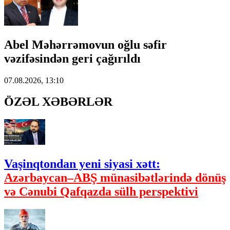
Abel Məhərrəmovun oğlu səfir
vəzifəsindən geri çağırıldı
07.08.2026, 13:10
ÖZƏL XƏBƏRLƏR
Vaşinqtondan yeni siyasi xətt:
Azərbaycan–ABŞ münasibətlərində dönüş
və Cənubi Qafqazda sülh perspektivi