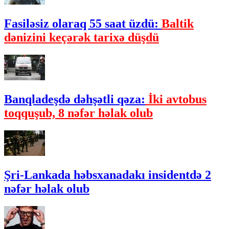
Fasiləsiz olaraq 55 saat üzdü:
Baltik
dənizini keçərək tarixə düşdü
Banqladeşdə dəhşətli qəza:
İki avtobus
toqquşub, 8 nəfər həlak olub
Şri-Lankada həbsxanadakı insidentdə 2
nəfər həlak olub