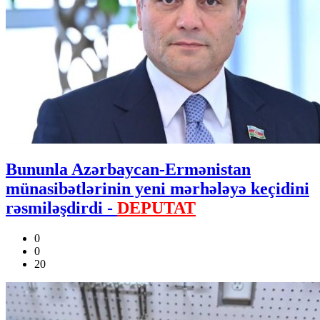
Bununla Azərbaycan-Ermənistan
münasibətlərinin yeni mərhələyə keçidini
rəsmiləşdirdi -
DEPUTAT
0
0
20