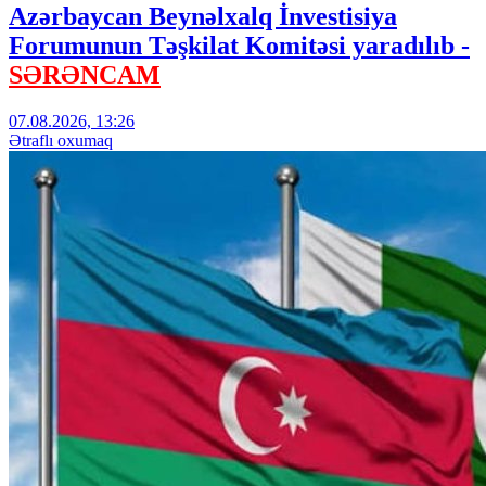
Azərbaycan Beynəlxalq İnvestisiya
Forumunun Təşkilat Komitəsi yaradılıb -
SƏRƏNCAM
07.08.2026, 13:26
Ətraflı oxumaq