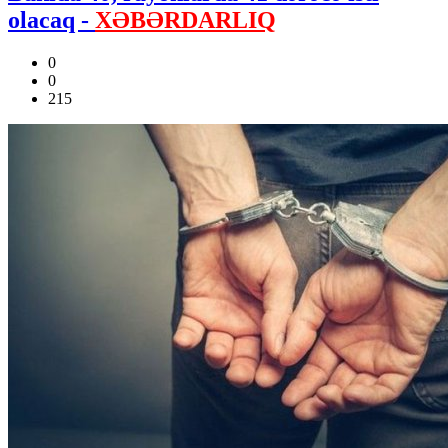
olacaq -
XƏBƏRDARLIQ
0
0
215