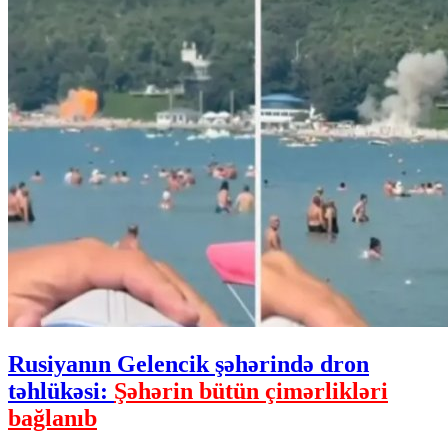
Rusiyanın Gelencik şəhərində dron
təhlükəsi:
Şəhərin bütün çimərlikləri
bağlanıb