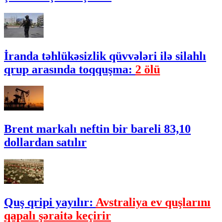
İranda təhlükəsizlik qüvvələri ilə silahlı
qrup arasında toqquşma:
2 ölü
Brent markalı neftin bir bareli 83,10
dollardan satılır
Quş qripi yayılır:
Avstraliya ev quşlarını
qapalı şəraitə keçirir