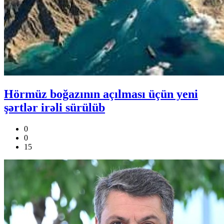
Hörmüz boğazının açılması üçün yeni
şərtlər irəli sürülüb
0
0
15