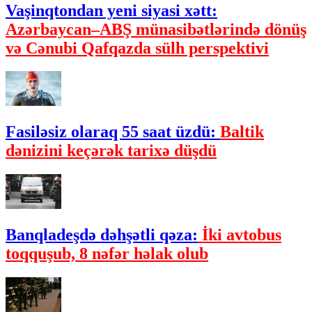
Vaşinqtondan yeni siyasi xətt:
Azərbaycan–ABŞ münasibətlərində dönüş
və Cənubi Qafqazda sülh perspektivi
Fasiləsiz olaraq 55 saat üzdü:
Baltik
dənizini keçərək tarixə düşdü
Banqladeşdə dəhşətli qəza:
İki avtobus
toqquşub, 8 nəfər həlak olub