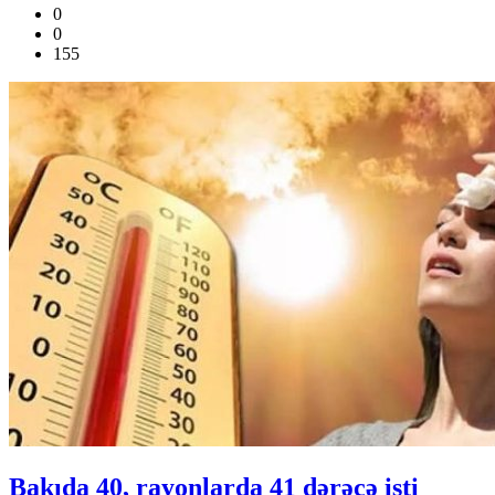
0
0
155
Bakıda 40, rayonlarda 41 dərəcə isti