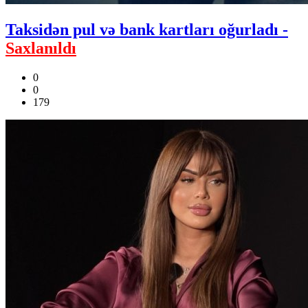
Taksidən pul və bank kartları oğurladı -
Saxlanıldı
0
0
179