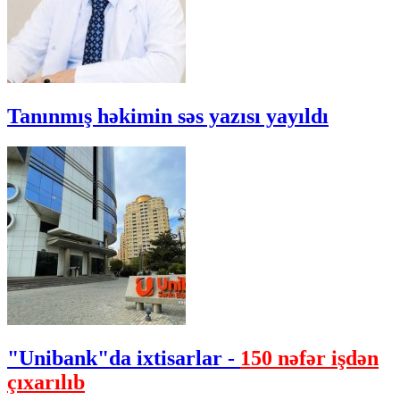
Tanınmış həkimin səs yazısı yayıldı
"Unibank"da ixtisarlar -
150 nəfər işdən
çıxarılıb