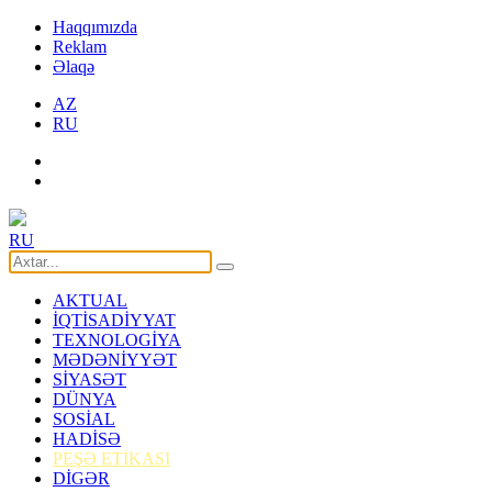
Haqqımızda
Reklam
Əlaqə
AZ
RU
RU
AKTUAL
İQTİSADİYYAT
TEXNOLOGİYA
MƏDƏNİYYƏT
SİYASƏT
DÜNYA
SOSİAL
HADİSƏ
PEŞƏ ETİKASI
DİGƏR