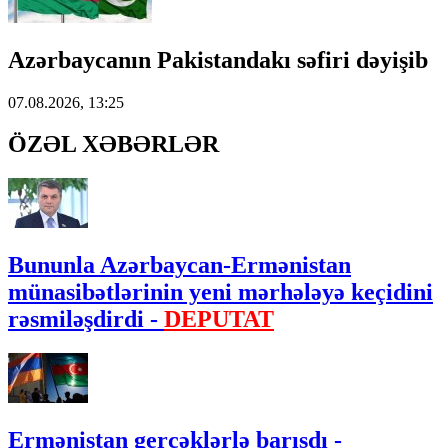
Azərbaycanın Pakistandakı səfiri dəyişib
07.08.2026, 13:25
ÖZƏL XƏBƏRLƏR
Bununla Azərbaycan-Ermənistan
münasibətlərinin yeni mərhələyə keçidini
rəsmiləşdirdi -
DEPUTAT
Ermənistan gerçəklərlə barışdı -