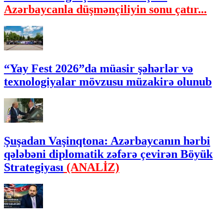
Azərbaycanla düşmənçiliyin sonu çatır...
“Yay Fest 2026”da müasir şəhərlər və
texnologiyalar mövzusu müzakirə olunub
Şuşadan Vaşinqtona: Azərbaycanın hərbi
qələbəni diplomatik zəfərə çevirən Böyük
Strategiyası
(ANALİZ)