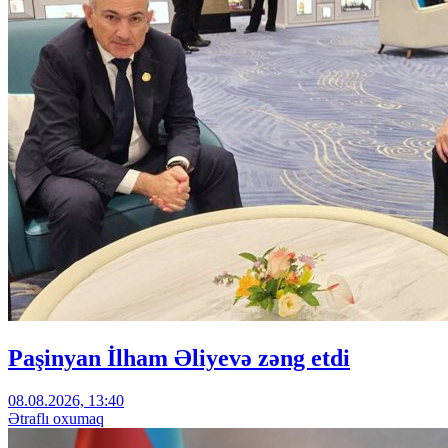
Paşinyan İlham Əliyevə zəng etdi
08.08.2026, 13:40
Ətraflı oxumaq