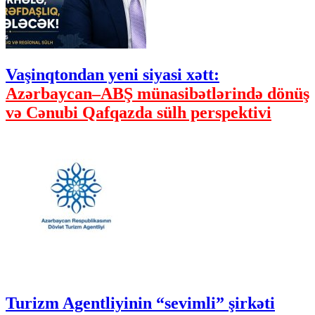
Vaşinqtondan yeni siyasi xətt:
Azərbaycan–ABŞ münasibətlərində dönüş
və Cənubi Qafqazda sülh perspektivi
Turizm Agentliyinin “sevimli” şirkəti