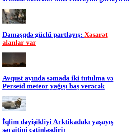
Dəməşqdə güclü partlayış:
Xəsarət
alanlar var
Avqust ayında səmada iki tutulma və
Perseid meteor yağışı baş verəcək
İqlim dəyişikliyi Arktikadakı yaşayış
şəraitini çətinləşdirir