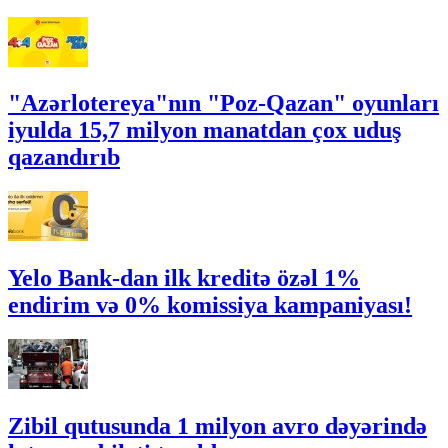
"Azərlotereya"nın "Poz-Qazan" oyunları
iyulda 15,7 milyon manatdan çox uduş
qazandırıb
Yelo Bank-dan ilk kreditə özəl 1%
endirim və 0% komissiya kampaniyası!
Zibil qutusunda 1 milyon avro dəyərində