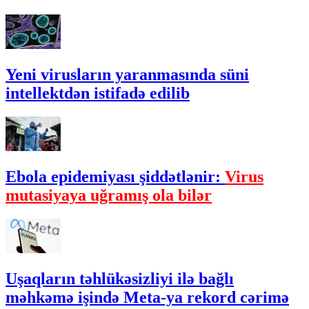
Yeni virusların yaranmasında süni
intellektdən istifadə edilib
Ebola epidemiyası şiddətlənir:
Virus
mutasiyaya uğramış ola bilər
Uşaqların təhlükəsizliyi ilə bağlı
məhkəmə işində Meta-ya rekord cərimə