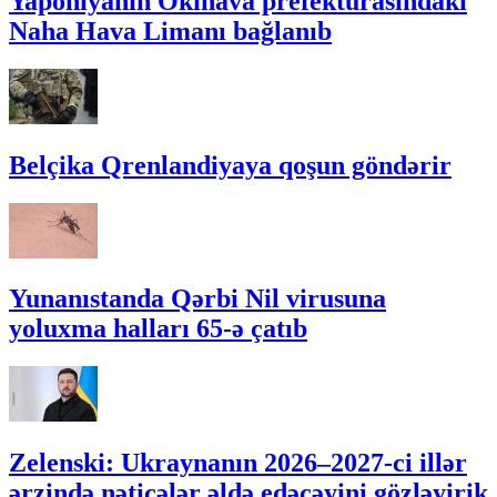
Yaponiyanın Okinava prefekturasındakı
Naha Hava Limanı bağlanıb
Belçika Qrenlandiyaya qoşun göndərir
Yunanıstanda Qərbi Nil virusuna
yoluxma halları 65-ə çatıb
Zelenski: Ukraynanın 2026–2027-ci illər
ərzində nəticələr əldə edəcəyini gözləyirik