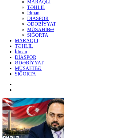
MARAQLI
TƏHLİL
İdman
DİASPOR
ƏDƏBİYYAT
MÜSAHİBƏ
SIĞORTA
MARAQLI
TƏHLİL
İdman
DİASPOR
ƏDƏBİYYAT
MÜSAHİBƏ
SIĞORTA