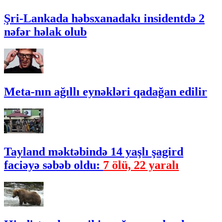
Şri-Lankada həbsxanadakı insidentdə 2
nəfər həlak olub
Meta-nın ağıllı eynəkləri qadağan edilir
Tayland məktəbində 14 yaşlı şagird
faciəyə səbəb oldu:
7 ölü, 22 yaralı