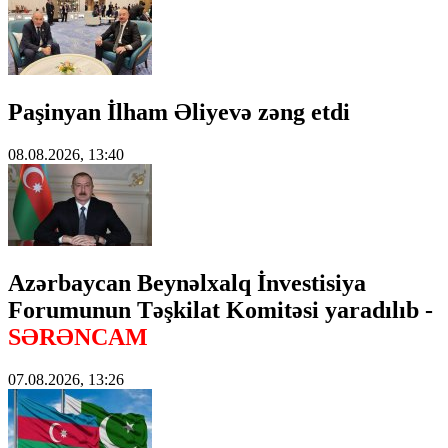
Paşinyan İlham Əliyevə zəng etdi
08.08.2026, 13:40
Azərbaycan Beynəlxalq İnvestisiya
Forumunun Təşkilat Komitəsi yaradılıb -
SƏRƏNCAM
07.08.2026, 13:26