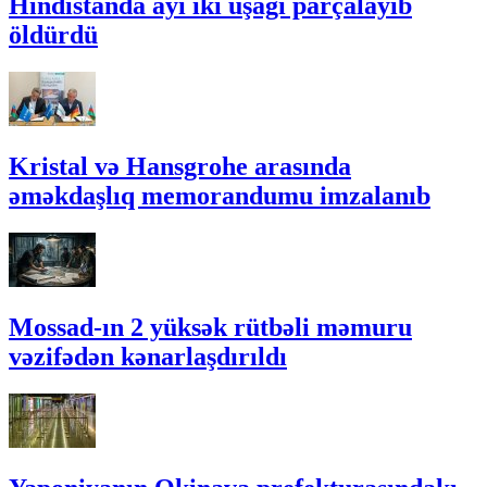
Hindistanda ayı iki uşağı parçalayıb
öldürdü
Kristal və Hansgrohe arasında
əməkdaşlıq memorandumu imzalanıb
Mossad-ın 2 yüksək rütbəli məmuru
vəzifədən kənarlaşdırıldı