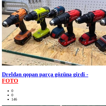
Dreldən qopan parça gözünə girdi -
FOTO
0
0
146