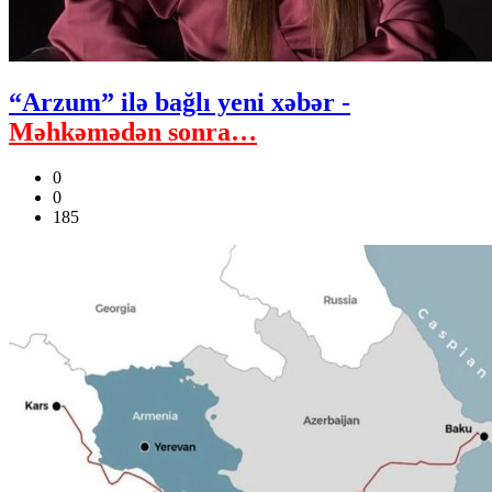
“Arzum” ilə bağlı yeni xəbər -
Məhkəmədən sonra…
0
0
185