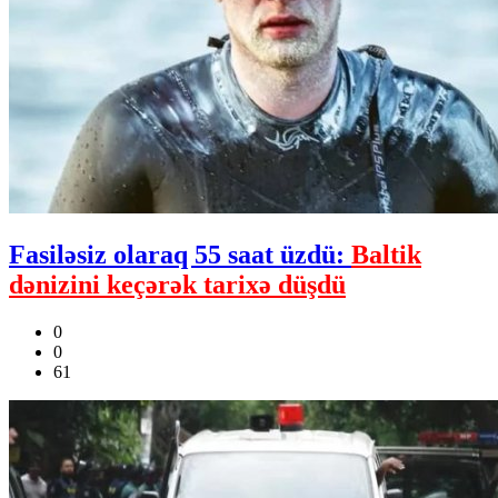
Fasiləsiz olaraq 55 saat üzdü:
Baltik
dənizini keçərək tarixə düşdü
0
0
61