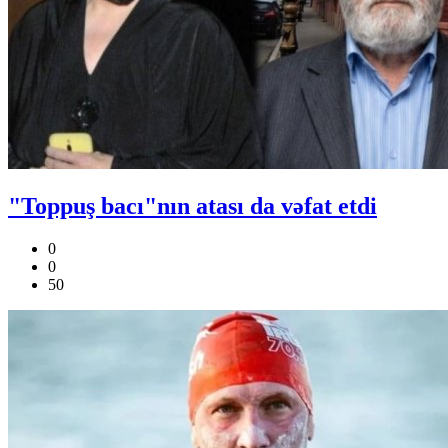
"Toppuş bacı"nın atası da vəfat etdi
0
0
50