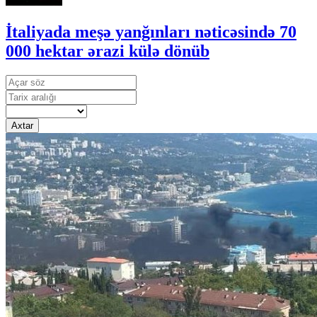
İtaliyada meşə yanğınları nəticəsində 70
000 hektar ərazi külə dönüb
Axtar