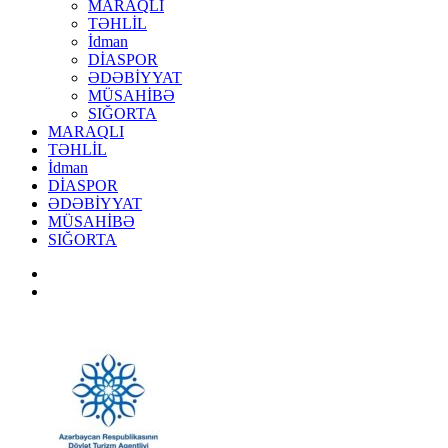
MARAQLI
TƏHLİL
İdman
DİASPOR
ƏDƏBİYYAT
MÜSAHİBƏ
SIĞORTA
MARAQLI
TƏHLİL
İdman
DİASPOR
ƏDƏBİYYAT
MÜSAHİBƏ
SIĞORTA