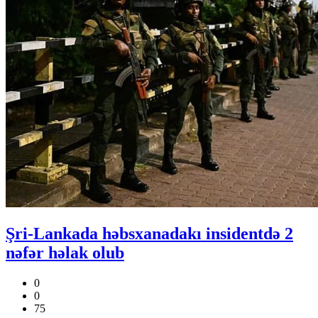
Şri-Lankada həbsxanadakı insidentdə 2
nəfər həlak olub
0
0
75