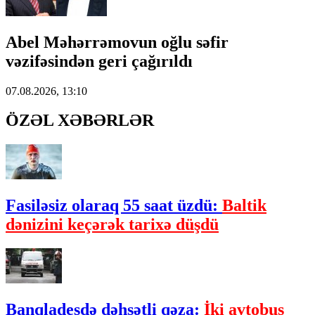
Abel Məhərrəmovun oğlu səfir
vəzifəsindən geri çağırıldı
07.08.2026, 13:10
ÖZƏL XƏBƏRLƏR
Fasiləsiz olaraq 55 saat üzdü:
Baltik
dənizini keçərək tarixə düşdü
Banqladeşdə dəhşətli qəza:
İki avtobus