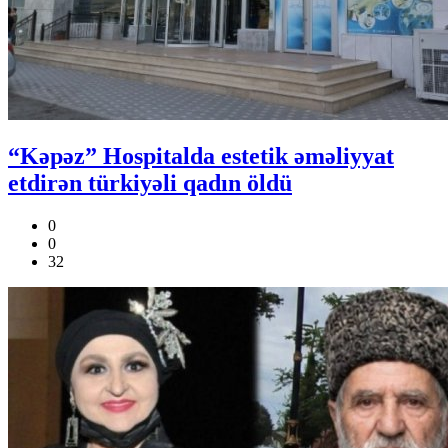
“Kəpəz” Hospitalda estetik əməliyyat
etdirən türkiyəli qadın öldü
0
0
32