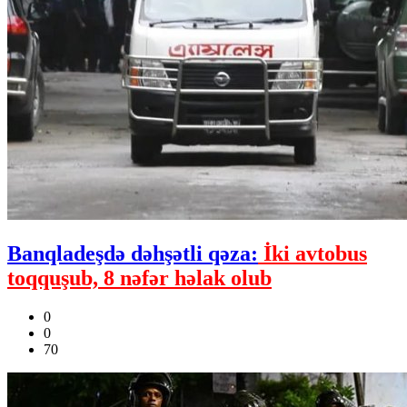
Banqladeşdə dəhşətli qəza:
İki avtobus
toqquşub, 8 nəfər həlak olub
0
0
70