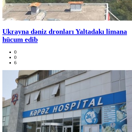
Ukrayna dəniz dronları Yaltadakı limana
hücum edib
0
0
6