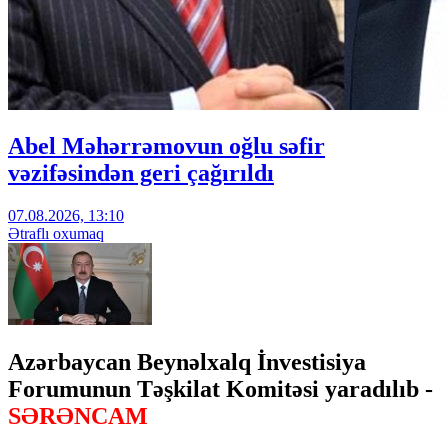
Abel Məhərrəmovun oğlu səfir
vəzifəsindən geri çağırıldı
07.08.2026, 13:10
Ətraflı oxumaq
Azərbaycan Beynəlxalq İnvestisiya
Forumunun Təşkilat Komitəsi yaradılıb -
SƏRƏNCAM