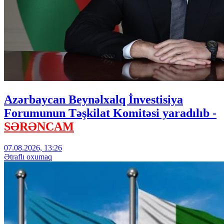
Azərbaycan Beynəlxalq İnvestisiya
Forumunun Təşkilat Komitəsi yaradılıb -
SƏRƏNCAM
07.08.2026, 13:26
Ətraflı oxumaq