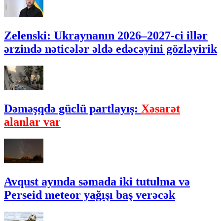
Zelenski: Ukraynanın 2026–2027-ci illər
ərzində nəticələr əldə edəcəyini gözləyirik
Dəməşqdə güclü partlayış:
Xəsarət
alanlar var
Avqust ayında səmada iki tutulma və
Perseid meteor yağışı baş verəcək