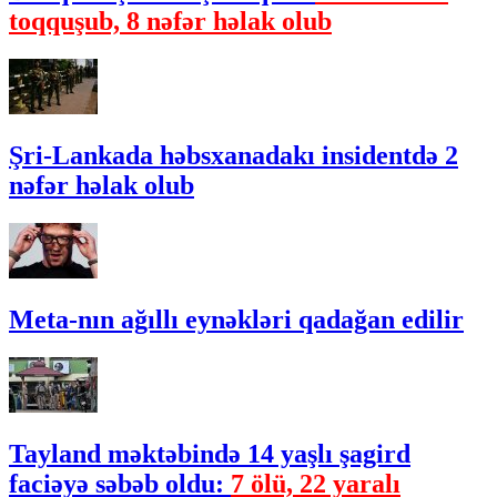
toqquşub, 8 nəfər həlak olub
Şri-Lankada həbsxanadakı insidentdə 2
nəfər həlak olub
Meta-nın ağıllı eynəkləri qadağan edilir
Tayland məktəbində 14 yaşlı şagird
faciəyə səbəb oldu:
7 ölü, 22 yaralı