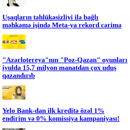
Uşaqların təhlükəsizliyi ilə bağlı
məhkəmə işində Meta-ya rekord cərimə
"Azərlotereya"nın "Poz-Qazan" oyunları
iyulda 15,7 milyon manatdan çox uduş
qazandırıb
Yelo Bank-dan ilk kreditə özəl 1%
endirim və 0% komissiya kampaniyası!