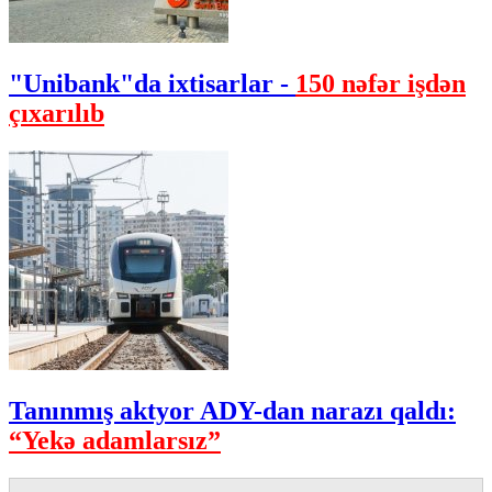
"Unibank"da ixtisarlar -
150 nəfər işdən
çıxarılıb
Tanınmış aktyor ADY-dan narazı qaldı:
“Yekə adamlarsız”