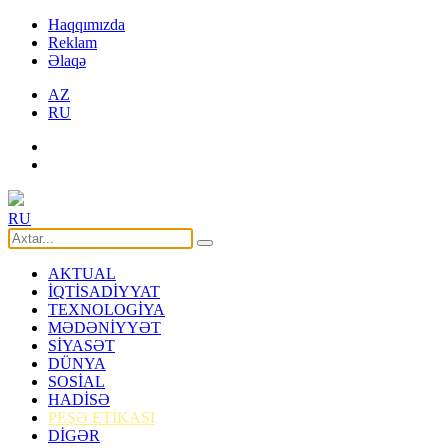
Haqqımızda
Reklam
Əlaqə
AZ
RU
RU
AKTUAL
İQTİSADİYYAT
TEXNOLOGİYA
MƏDƏNİYYƏT
SİYASƏT
DÜNYA
SOSİAL
HADİSƏ
PEŞƏ ETİKASI
DİGƏR