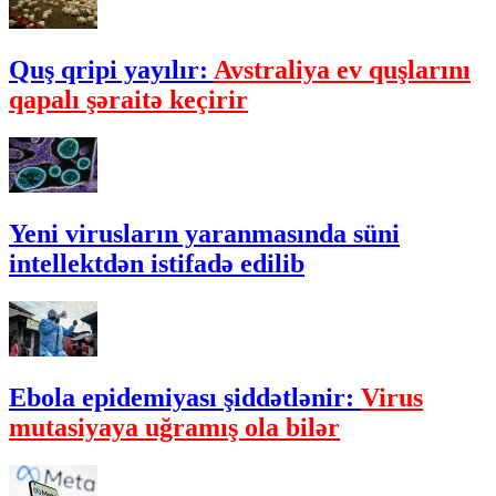
Quş qripi yayılır:
Avstraliya ev quşlarını
qapalı şəraitə keçirir
Yeni virusların yaranmasında süni
intellektdən istifadə edilib
Ebola epidemiyası şiddətlənir:
Virus
mutasiyaya uğramış ola bilər