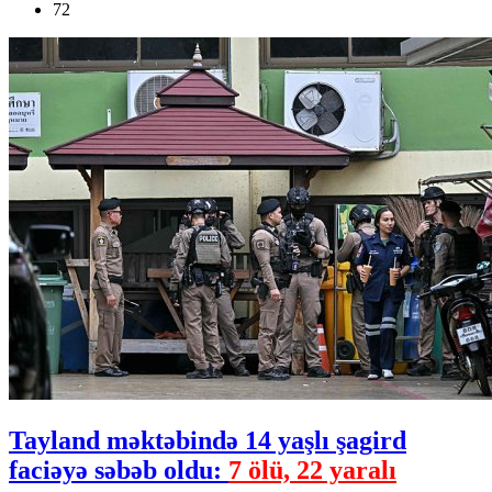
72
Tayland məktəbində 14 yaşlı şagird
faciəyə səbəb oldu:
7 ölü, 22 yaralı