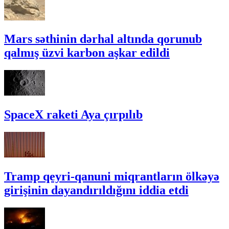
Mars səthinin dərhal altında qorunub
qalmış üzvi karbon aşkar edildi
SpaceX raketi Aya çırpılıb
Tramp qeyri-qanuni miqrantların ölkəyə
girişinin dayandırıldığını iddia etdi