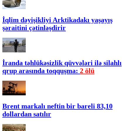
İqlim dəyişikliyi Arktikadakı yaşayış
şəraitini çətinləşdirir
İranda təhlükəsizlik qüvvələri ilə silahlı
qrup arasında toqquşma:
2 ölü
Brent markalı neftin bir bareli 83,10
dollardan satılır