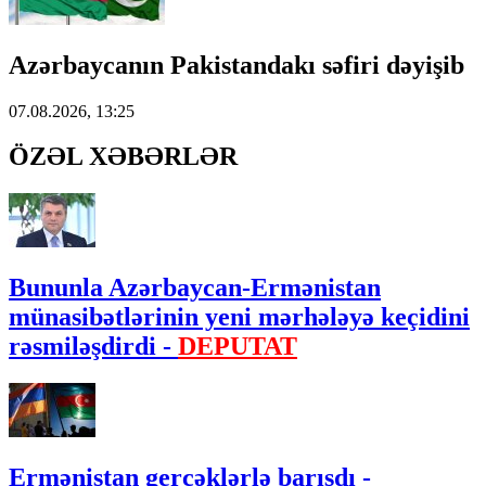
Azərbaycanın Pakistandakı səfiri dəyişib
07.08.2026, 13:25
ÖZƏL XƏBƏRLƏR
Bununla Azərbaycan-Ermənistan
münasibətlərinin yeni mərhələyə keçidini
rəsmiləşdirdi -
DEPUTAT
Ermənistan gerçəklərlə barışdı -