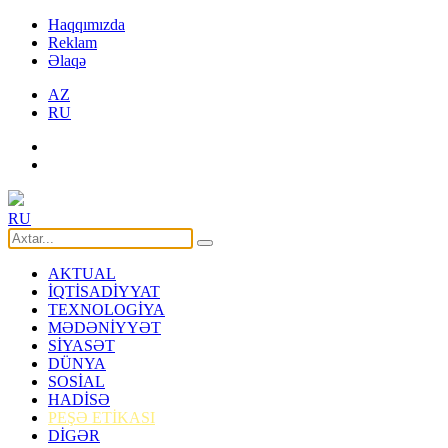
Haqqımızda
Reklam
Əlaqə
AZ
RU
RU
AKTUAL
İQTİSADİYYAT
TEXNOLOGİYA
MƏDƏNİYYƏT
SİYASƏT
DÜNYA
SOSİAL
HADİSƏ
PEŞƏ ETİKASI
DİGƏR