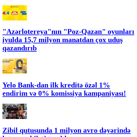
"Azərlotereya"nın "Poz-Qazan" oyunları
iyulda 15,7 milyon manatdan çox uduş
qazandırıb
Yelo Bank-dan ilk kreditə özəl 1%
endirim və 0% komissiya kampaniyası!
Zibil qutusunda 1 milyon avro dəyərində