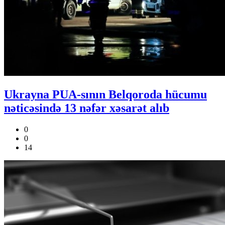
Ukrayna PUA-sının Belqoroda hücumu
nəticəsində 13 nəfər xəsarət alıb
0
0
14