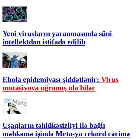
Yeni virusların yaranmasında süni
intellektdən istifadə edilib
Ebola epidemiyası şiddətlənir:
Virus
mutasiyaya uğramış ola bilər
Uşaqların təhlükəsizliyi ilə bağlı
məhkəmə işində Meta-ya rekord cərimə