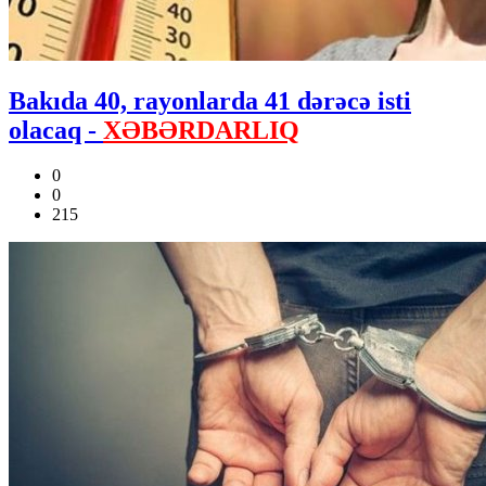
Bakıda 40, rayonlarda 41 dərəcə isti
olacaq -
XƏBƏRDARLIQ
0
0
215