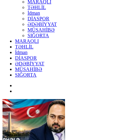
MARAQLI
TƏHLİL
İdman
DİASPOR
ƏDƏBİYYAT
MÜSAHİBƏ
SIĞORTA
MARAQLI
TƏHLİL
İdman
DİASPOR
ƏDƏBİYYAT
MÜSAHİBƏ
SIĞORTA