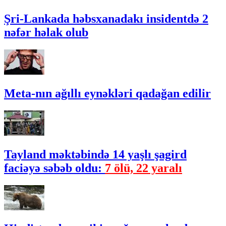
Şri-Lankada həbsxanadakı insidentdə 2
nəfər həlak olub
Meta-nın ağıllı eynəkləri qadağan edilir
Tayland məktəbində 14 yaşlı şagird
faciəyə səbəb oldu:
7 ölü, 22 yaralı