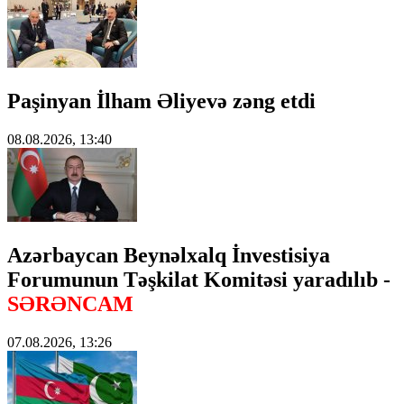
Paşinyan İlham Əliyevə zəng etdi
08.08.2026, 13:40
Azərbaycan Beynəlxalq İnvestisiya
Forumunun Təşkilat Komitəsi yaradılıb -
SƏRƏNCAM
07.08.2026, 13:26