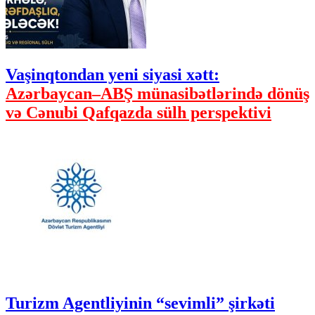
Vaşinqtondan yeni siyasi xətt:
Azərbaycan–ABŞ münasibətlərində dönüş
və Cənubi Qafqazda sülh perspektivi
Turizm Agentliyinin “sevimli” şirkəti