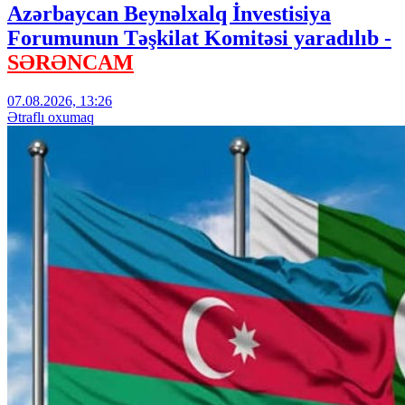
Azərbaycan Beynəlxalq İnvestisiya
Forumunun Təşkilat Komitəsi yaradılıb -
SƏRƏNCAM
07.08.2026, 13:26
Ətraflı oxumaq