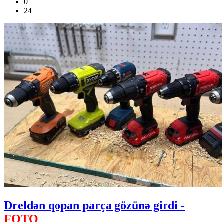
0
24
Dreldən qopan parça gözünə girdi -
FOTO