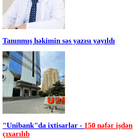
Tanınmış həkimin səs yazısı yayıldı
"Unibank"da ixtisarlar -
150 nəfər işdən
çıxarılıb