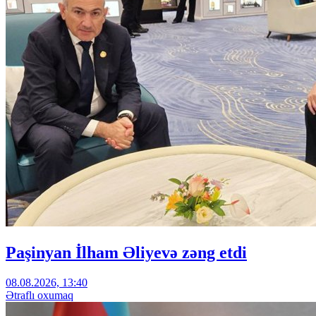
Paşinyan İlham Əliyevə zəng etdi
08.08.2026, 13:40
Ətraflı oxumaq