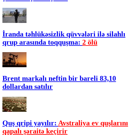
İranda təhlükəsizlik qüvvələri ilə silahlı
qrup arasında toqquşma:
2 ölü
Brent markalı neftin bir bareli 83,10
dollardan satılır
Quş qripi yayılır:
Avstraliya ev quşlarını
qapalı şəraitə keçirir