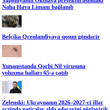
Yaponiyanın Okinava prefekturasındakı
Naha Hava Limanı bağlanıb
Belçika Qrenlandiyaya qoşun göndərir
Yunanıstanda Qərbi Nil virusuna
yoluxma halları 65-ə çatıb
Zelenski: Ukraynanın 2026–2027-ci illər
ərzində nəticələr əldə edəcəyini gözləyirik