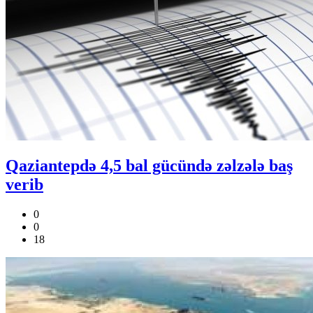
Qaziantepdə 4,5 bal gücündə zəlzələ baş
verib
0
0
18