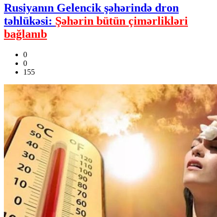
Rusiyanın Gelencik şəhərində dron
təhlükəsi:
Şəhərin bütün çimərlikləri
bağlanıb
0
0
155