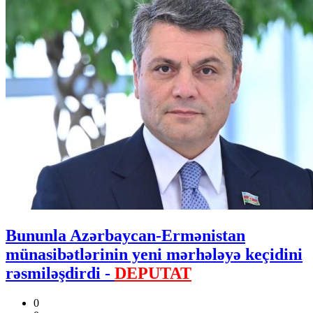
Bununla Azərbaycan-Ermənistan
münasibətlərinin yeni mərhələyə keçidini
rəsmiləşdirdi -
DEPUTAT
0