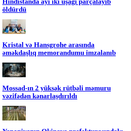
Hindistanda ayı iki uşağı parçalayıb
öldürdü
Kristal və Hansgrohe arasında
əməkdaşlıq memorandumu imzalanıb
Mossad-ın 2 yüksək rütbəli məmuru
vəzifədən kənarlaşdırıldı