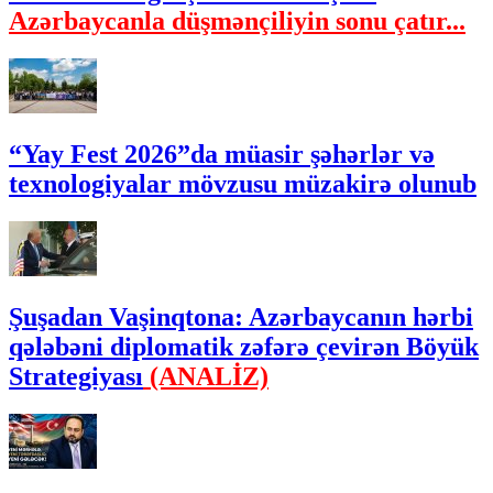
Azərbaycanla düşmənçiliyin sonu çatır...
“Yay Fest 2026”da müasir şəhərlər və
texnologiyalar mövzusu müzakirə olunub
Şuşadan Vaşinqtona: Azərbaycanın hərbi
qələbəni diplomatik zəfərə çevirən Böyük
Strategiyası
(ANALİZ)