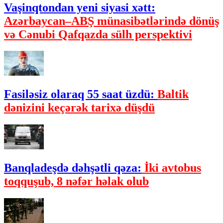
Vaşinqtondan yeni siyasi xətt:
Azərbaycan–ABŞ münasibətlərində dönüş
və Cənubi Qafqazda sülh perspektivi
Fasiləsiz olaraq 55 saat üzdü:
Baltik
dənizini keçərək tarixə düşdü
Banqladeşdə dəhşətli qəza:
İki avtobus
toqquşub, 8 nəfər həlak olub