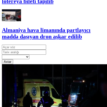
lotereya bileti tapılıb
Almaniya hava limanında partlayıcı
maddə daşıyan dron aşkar edilib
Axtar