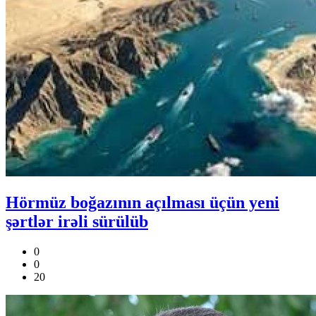
Hörmüz boğazının açılması üçün yeni
şərtlər irəli sürülüb
0
0
20