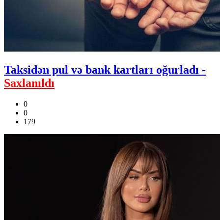
Taksidən pul və bank kartları oğurladı -
Saxlanıldı
0
0
179