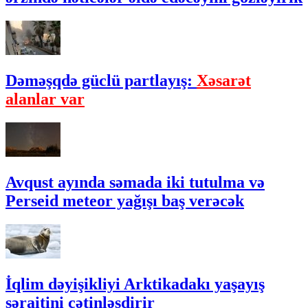
Dəməşqdə güclü partlayış:
Xəsarət
alanlar var
Avqust ayında səmada iki tutulma və
Perseid meteor yağışı baş verəcək
İqlim dəyişikliyi Arktikadakı yaşayış
şəraitini çətinləşdirir