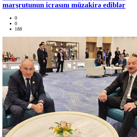
marşrutunun icrasını müzakirə ediblər
0
0
188