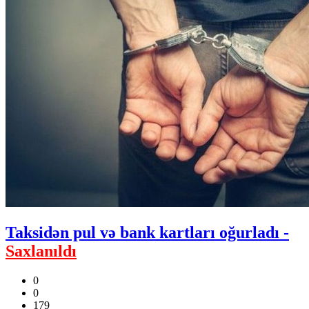
Taksidən pul və bank kartları oğurladı -
Saxlanıldı
0
0
179