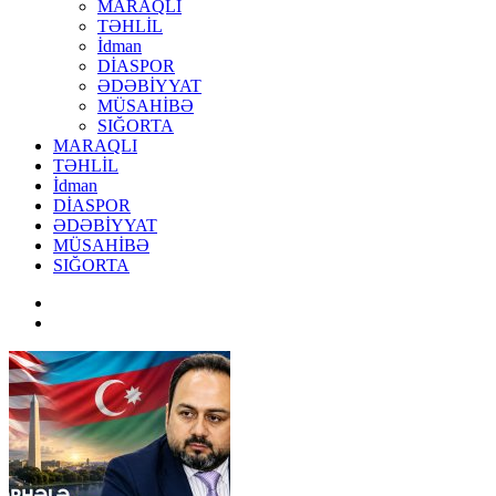
MARAQLI
TƏHLİL
İdman
DİASPOR
ƏDƏBİYYAT
MÜSAHİBƏ
SIĞORTA
MARAQLI
TƏHLİL
İdman
DİASPOR
ƏDƏBİYYAT
MÜSAHİBƏ
SIĞORTA