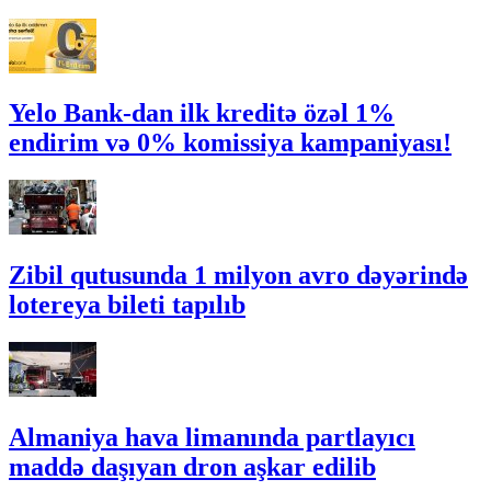
Yelo Bank-dan ilk kreditə özəl 1%
endirim və 0% komissiya kampaniyası!
Zibil qutusunda 1 milyon avro dəyərində
lotereya bileti tapılıb
Almaniya hava limanında partlayıcı
maddə daşıyan dron aşkar edilib