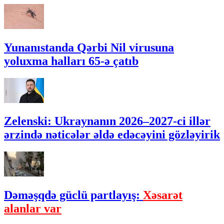
Yunanıstanda Qərbi Nil virusuna
yoluxma halları 65-ə çatıb
Zelenski: Ukraynanın 2026–2027-ci illər
ərzində nəticələr əldə edəcəyini gözləyirik
Dəməşqdə güclü partlayış:
Xəsarət
alanlar var