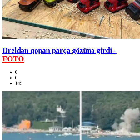
Dreldən qopan parça gözünə girdi -
FOTO
0
0
145