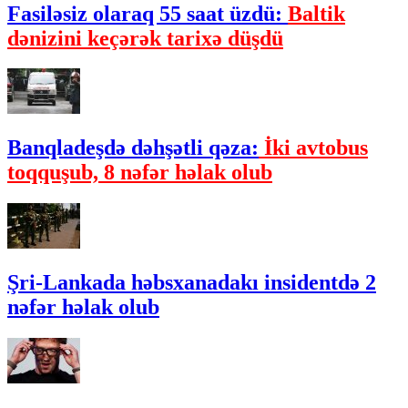
Fasiləsiz olaraq 55 saat üzdü:
Baltik
dənizini keçərək tarixə düşdü
Banqladeşdə dəhşətli qəza:
İki avtobus
toqquşub, 8 nəfər həlak olub
Şri-Lankada həbsxanadakı insidentdə 2
nəfər həlak olub