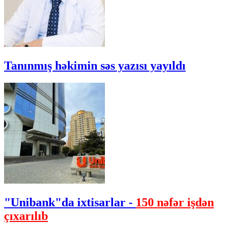
Tanınmış həkimin səs yazısı yayıldı
"Unibank"da ixtisarlar -
150 nəfər işdən
çıxarılıb