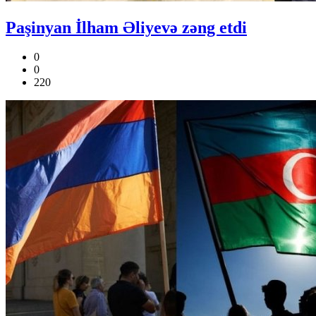
Paşinyan İlham Əliyevə zəng etdi
0
0
220