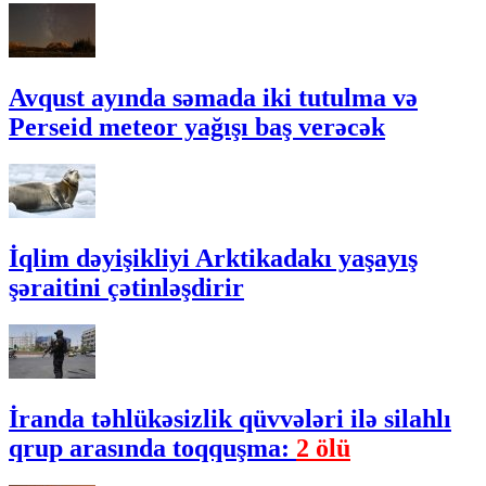
Avqust ayında səmada iki tutulma və
Perseid meteor yağışı baş verəcək
İqlim dəyişikliyi Arktikadakı yaşayış
şəraitini çətinləşdirir
İranda təhlükəsizlik qüvvələri ilə silahlı
qrup arasında toqquşma:
2 ölü