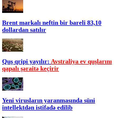
Brent markalı neftin bir bareli 83,10
dollardan satılır
Quş qripi yayılır:
Avstraliya ev quşlarını
qapalı şəraitə keçirir
Yeni virusların yaranmasında süni
intellektdən istifadə edilib