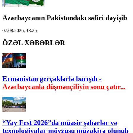
Azərbaycanın Pakistandakı səfiri dəyişib
07.08.2026, 13:25
ÖZƏL XƏBƏRLƏR
Ermənistan gerçəklərlə barışdı -
Azərbaycanla düşmənçiliyin sonu çatır...
“Yay Fest 2026”da müasir şəhərlər və
texnologiyalar mövzusu müzakirə olunub