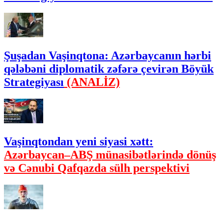
Şuşadan Vaşinqtona: Azərbaycanın hərbi
qələbəni diplomatik zəfərə çevirən Böyük
Strategiyası
(ANALİZ)
Vaşinqtondan yeni siyasi xətt:
Azərbaycan–ABŞ münasibətlərində dönüş
və Cənubi Qafqazda sülh perspektivi