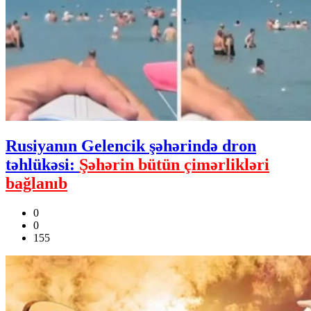
Rusiyanın Gelencik şəhərində dron
təhlükəsi:
Şəhərin bütün çimərlikləri
bağlanıb
0
0
155