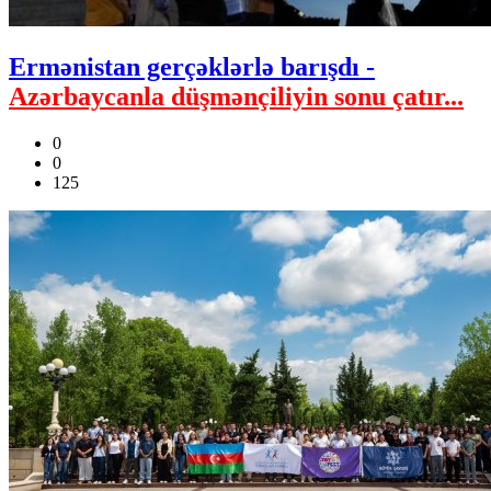
Ermənistan gerçəklərlə barışdı -
Azərbaycanla düşmənçiliyin sonu çatır...
0
0
125