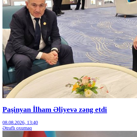
Paşinyan İlham Əliyevə zəng etdi
08.08.2026, 13:40
Ətraflı oxumaq