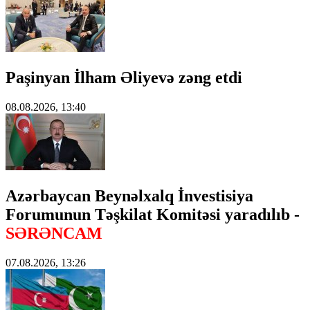
Paşinyan İlham Əliyevə zəng etdi
08.08.2026, 13:40
Azərbaycan Beynəlxalq İnvestisiya
Forumunun Təşkilat Komitəsi yaradılıb -
SƏRƏNCAM
07.08.2026, 13:26