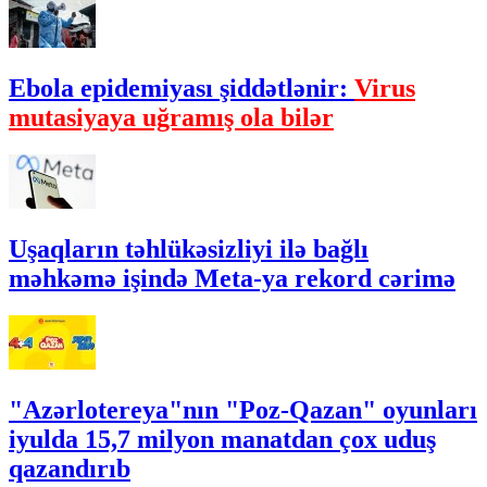
Ebola epidemiyası şiddətlənir:
Virus
mutasiyaya uğramış ola bilər
Uşaqların təhlükəsizliyi ilə bağlı
məhkəmə işində Meta-ya rekord cərimə
"Azərlotereya"nın "Poz-Qazan" oyunları
iyulda 15,7 milyon manatdan çox uduş
qazandırıb