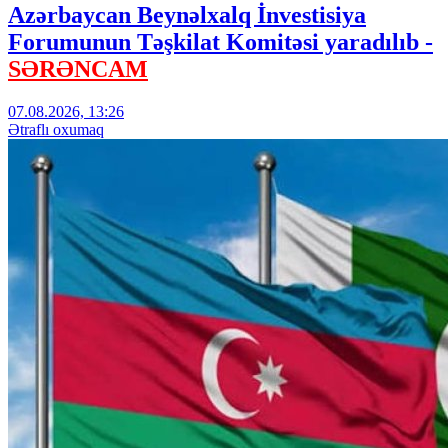
Azərbaycan Beynəlxalq İnvestisiya
Forumunun Təşkilat Komitəsi yaradılıb -
SƏRƏNCAM
07.08.2026, 13:26
Ətraflı oxumaq