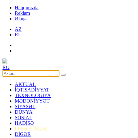
Haqqımızda
Reklam
Əlaqə
AZ
RU
RU
AKTUAL
İQTİSADİYYAT
TEXNOLOGİYA
MƏDƏNİYYƏT
SİYASƏT
DÜNYA
SOSİAL
HADİSƏ
PEŞƏ ETİKASI
DİGƏR