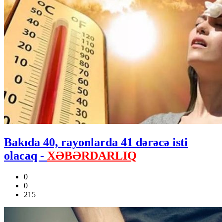
Bakıda 40, rayonlarda 41 dərəcə isti
olacaq -
XƏBƏRDARLIQ
0
0
215