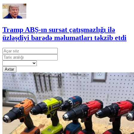
Tramp ABŞ-ın sursat çatışmazlığı ilə
üzləşdiyi barədə məlumatları təkzib etdi
Axtar