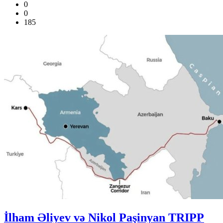
0
0
185
İlham Əliyev və Nikol Paşinyan TRIPP