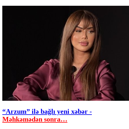
“Arzum” ilə bağlı yeni xəbər -
Məhkəmədən sonra…