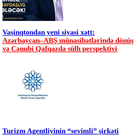
Vaşinqtondan yeni siyasi xətt:
Azərbaycan–ABŞ münasibətlərində dönüş
və Cənubi Qafqazda sülh perspektivi
Turizm Agentliyinin “sevimli” şirkəti