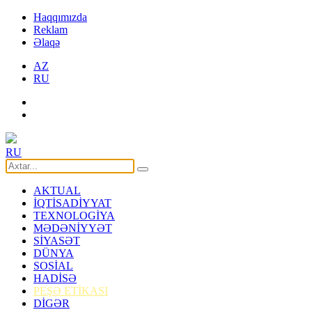
Haqqımızda
Reklam
Əlaqə
AZ
RU
RU
AKTUAL
İQTİSADİYYAT
TEXNOLOGİYA
MƏDƏNİYYƏT
SİYASƏT
DÜNYA
SOSİAL
HADİSƏ
PEŞƏ ETİKASI
DİGƏR