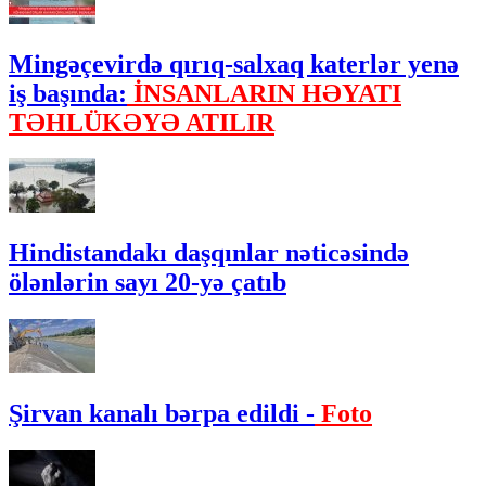
Mingəçevirdə qırıq-salxaq katerlər yenə
iş başında:
İNSANLARIN HƏYATI
TƏHLÜKƏYƏ ATILIR
Hindistandakı daşqınlar nəticəsində
ölənlərin sayı 20-yə çatıb
Şirvan kanalı bərpa edildi -
Foto