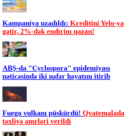
Kampaniya uzadıldı:
Kreditini Yelo-ya
gətir, 2%-dək endirim qazan!
ABŞ-da "Cyclospora" epidemiyası
nəticəsində iki nəfər həyatını itirib
Fuego vulkanı püskürdü!
Qvatemalada
təxliyə əmrləri verildi