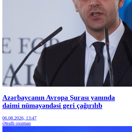
Azərbaycanın Avropa Şurası yanında
daimi nümayəndəsi geri çağırılıb
06.08.2026, 13:47
Ətraflı oxumaq