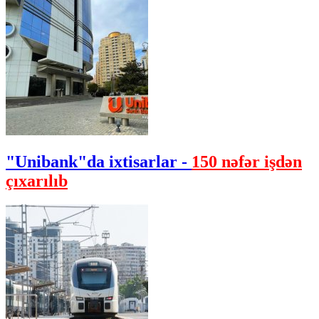
"Unibank"da ixtisarlar -
150 nəfər işdən
çıxarılıb