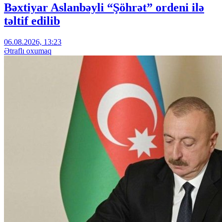
Bəxtiyar Aslanbəyli “Şöhrət” ordeni ilə
təltif edilib
06.08.2026, 13:23
Ətraflı oxumaq