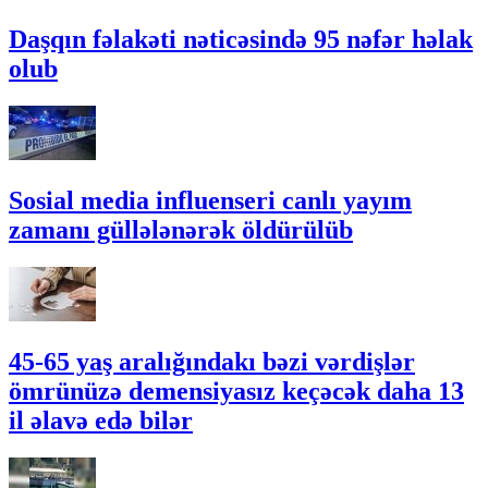
Daşqın fəlakəti nəticəsində 95 nəfər həlak
olub
Sosial media influenseri canlı yayım
zamanı güllələnərək öldürülüb
45-65 yaş aralığındakı bəzi vərdişlər
ömrünüzə demensiyasız keçəcək daha 13
il əlavə edə bilər