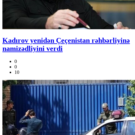
Kadırov yenidən Çeçenistan rəhbərliyinə
namizədliyini verdi
0
0
10