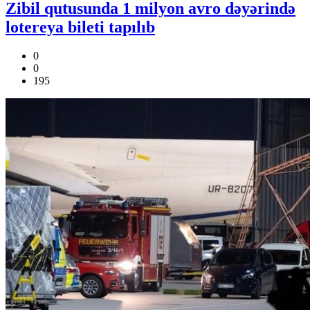
Zibil qutusunda 1 milyon avro dəyərində
lotereya bileti tapılıb
0
0
195