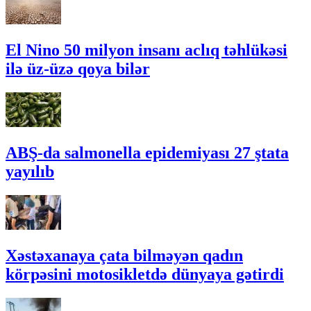
El Nino 50 milyon insanı aclıq təhlükəsi
ilə üz-üzə qoya bilər
ABŞ-da salmonella epidemiyası 27 ştata
yayılıb
Xəstəxanaya çata bilməyən qadın
körpəsini motosikletdə dünyaya gətirdi