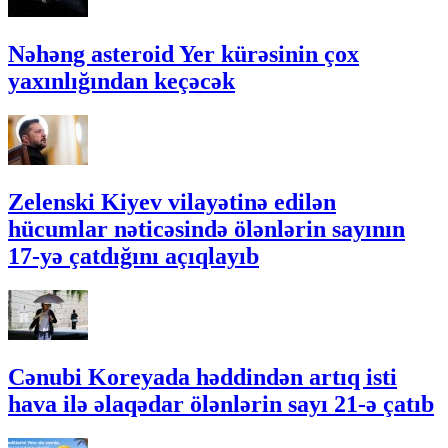
Nəhəng asteroid Yer kürəsinin çox
yaxınlığından keçəcək
Zelenski Kiyev vilayətinə edilən
hücumlar nəticəsində ölənlərin sayının
17-yə çatdığını açıqlayıb
Cənubi Koreyada həddindən artıq isti
hava ilə əlaqədar ölənlərin sayı 21-ə çatıb