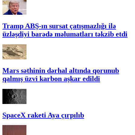
Tramp ABŞ-ın sursat çatışmazlığı ilə
üzləşdiyi barədə məlumatları təkzib etdi
Mars səthinin dərhal altında qorunub
qalmış üzvi karbon aşkar edildi
SpaceX raketi Aya çırpılıb