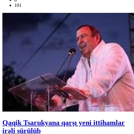
101
Qaqik Tsarukyana qarşı yeni ittihamlar
irəli sürülüb