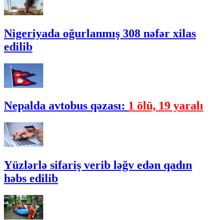
Nigeriyada oğurlanmış 308 nəfər xilas
edilib
Nepalda avtobus qəzası:
1 ölü, 19 yaralı
Yüzlərlə sifariş verib ləğv edən qadın
həbs edilib