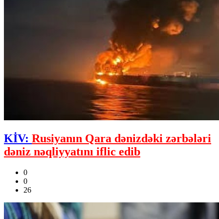
KİV:
Rusiyanın Qara dənizdəki zərbələri
dəniz nəqliyyatını iflic edib
0
0
26