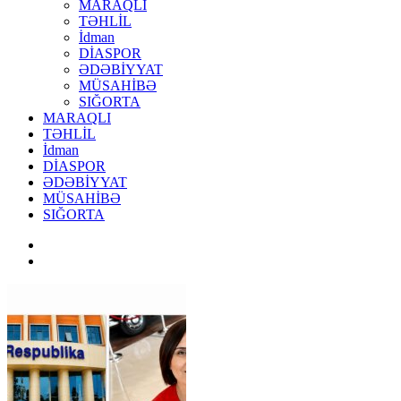
MARAQLI
TƏHLİL
İdman
DİASPOR
ƏDƏBİYYAT
MÜSAHİBƏ
SIĞORTA
MARAQLI
TƏHLİL
İdman
DİASPOR
ƏDƏBİYYAT
MÜSAHİBƏ
SIĞORTA