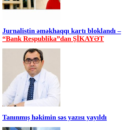
Jurnalistin əməkhaqqı kartı bloklandı –
“Bank Respublika”dan ŞİKAYƏT
Tanınmış həkimin səs yazısı yayıldı