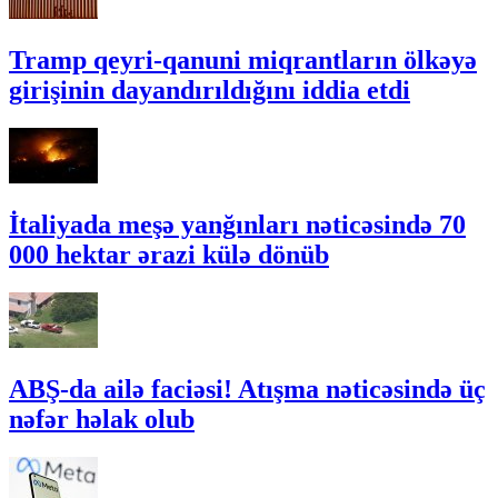
Tramp qeyri-qanuni miqrantların ölkəyə
girişinin dayandırıldığını iddia etdi
İtaliyada meşə yanğınları nəticəsində 70
000 hektar ərazi külə dönüb
ABŞ-da ailə faciəsi! Atışma nəticəsində üç
nəfər həlak olub