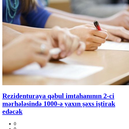
Rezidenturaya qəbul imtahanının 2-ci
mərhələsində 1000-ə yaxın şəxs iştirak
edəcək
0
0