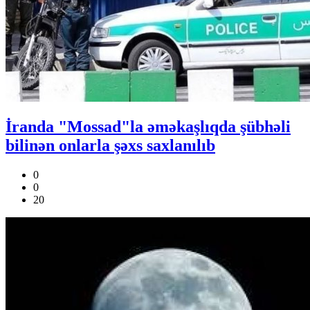
İranda "Mossad"la əməkaşlıqda şübhəli
bilinən onlarla şəxs saxlanılıb
0
0
20