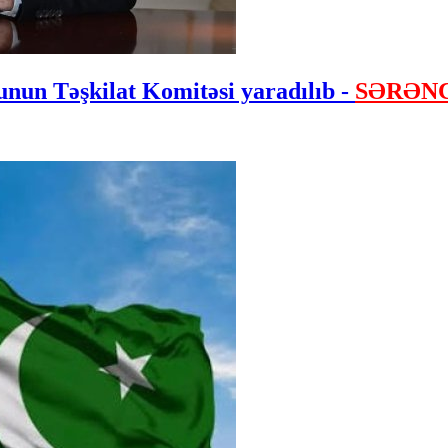
nun Təşkilat Komitəsi yaradılıb -
SƏRƏN