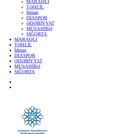
MARAQLI
TƏHLİL
İdman
DİASPOR
ƏDƏBİYYAT
MÜSAHİBƏ
SIĞORTA
MARAQLI
TƏHLİL
İdman
DİASPOR
ƏDƏBİYYAT
MÜSAHİBƏ
SIĞORTA