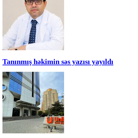
Tanınmış həkimin səs yazısı yayıldı