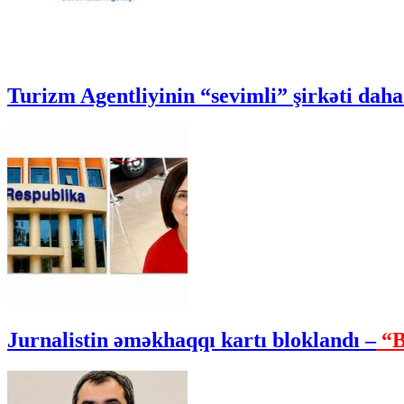
Turizm Agentliyinin “sevimli” şirkəti daha 
Jurnalistin əməkhaqqı kartı bloklandı –
“B