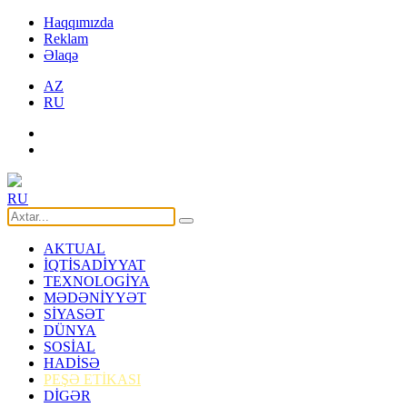
Haqqımızda
Reklam
Əlaqə
AZ
RU
RU
AKTUAL
İQTİSADİYYAT
TEXNOLOGİYA
MƏDƏNİYYƏT
SİYASƏT
DÜNYA
SOSİAL
HADİSƏ
PEŞƏ ETİKASI
DİGƏR