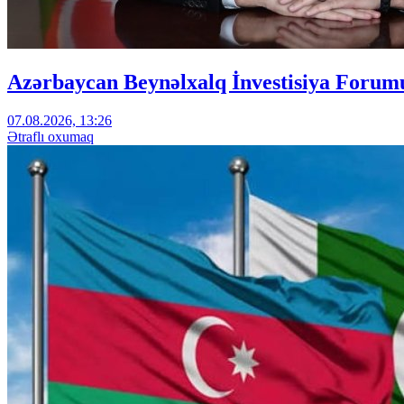
Azərbaycan Beynəlxalq İnvestisiya Forumu
07.08.2026, 13:26
Ətraflı oxumaq