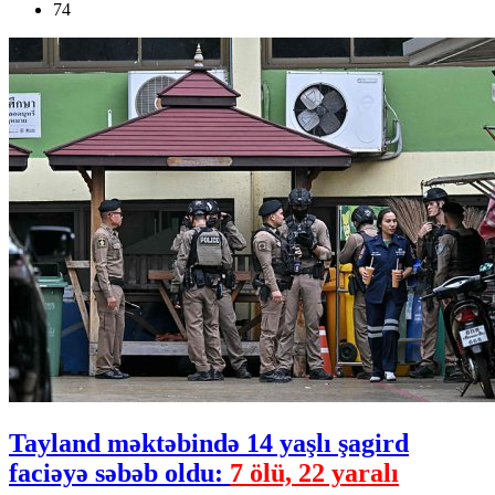
74
Tayland məktəbində 14 yaşlı şagird
faciəyə səbəb oldu:
7 ölü, 22 yaralı