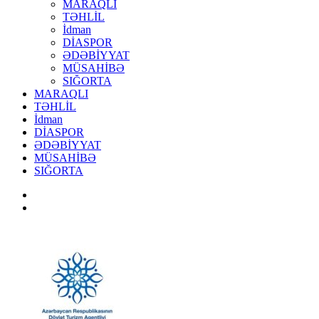
MARAQLI
TƏHLİL
İdman
DİASPOR
ƏDƏBİYYAT
MÜSAHİBƏ
SIĞORTA
MARAQLI
TƏHLİL
İdman
DİASPOR
ƏDƏBİYYAT
MÜSAHİBƏ
SIĞORTA