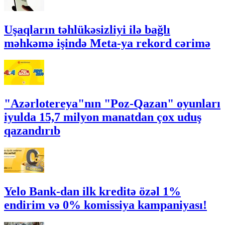
Uşaqların təhlükəsizliyi ilə bağlı
məhkəmə işində Meta-ya rekord cərimə
"Azərlotereya"nın "Poz-Qazan" oyunları
iyulda 15,7 milyon manatdan çox uduş
qazandırıb
Yelo Bank-dan ilk kreditə özəl 1%
endirim və 0% komissiya kampaniyası!