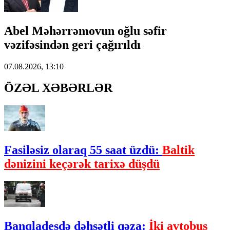
Abel Məhərrəmovun oğlu səfir
vəzifəsindən geri çağırıldı
07.08.2026, 13:10
ÖZƏL XƏBƏRLƏR
Fasiləsiz olaraq 55 saat üzdü:
Baltik
dənizini keçərək tarixə düşdü
Banqladeşdə dəhşətli qəza:
İki avtobus