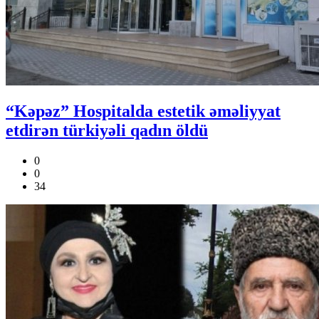
“Kəpəz” Hospitalda estetik əməliyyat
etdirən türkiyəli qadın öldü
0
0
34