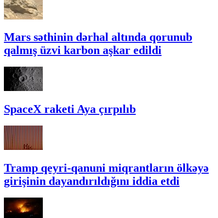
Mars səthinin dərhal altında qorunub
qalmış üzvi karbon aşkar edildi
SpaceX raketi Aya çırpılıb
Tramp qeyri-qanuni miqrantların ölkəyə
girişinin dayandırıldığını iddia etdi