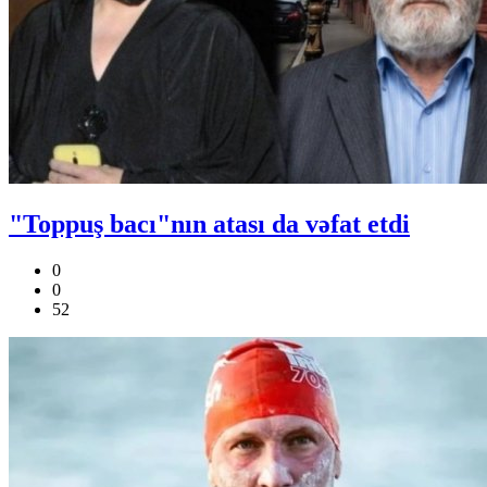
"Toppuş bacı"nın atası da vəfat etdi
0
0
52