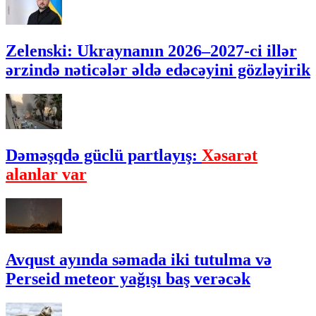
Zelenski: Ukraynanın 2026–2027-ci illər
ərzində nəticələr əldə edəcəyini gözləyirik
Dəməşqdə güclü partlayış:
Xəsarət
alanlar var
Avqust ayında səmada iki tutulma və
Perseid meteor yağışı baş verəcək