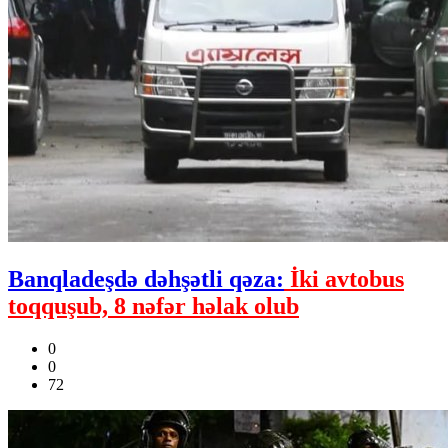
Banqladeşdə dəhşətli qəza:
İki avtobus
toqquşub, 8 nəfər həlak olub
0
0
72