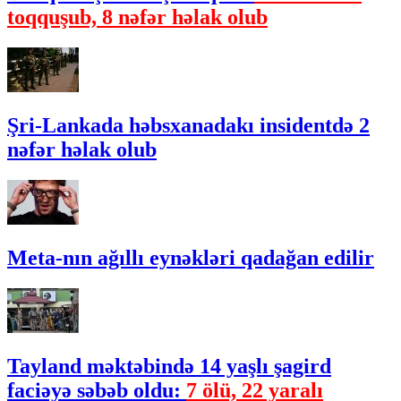
toqquşub, 8 nəfər həlak olub
Şri-Lankada həbsxanadakı insidentdə 2
nəfər həlak olub
Meta-nın ağıllı eynəkləri qadağan edilir
Tayland məktəbində 14 yaşlı şagird
faciəyə səbəb oldu:
7 ölü, 22 yaralı