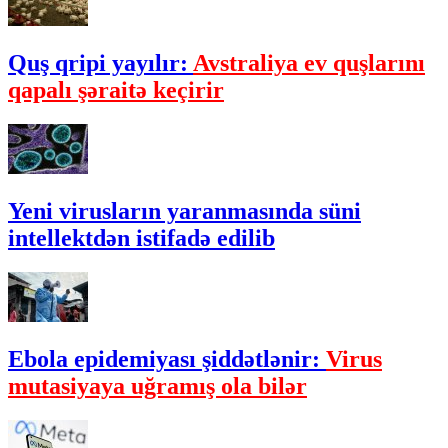
Quş qripi yayılır:
Avstraliya ev quşlarını
qapalı şəraitə keçirir
Yeni virusların yaranmasında süni
intellektdən istifadə edilib
Ebola epidemiyası şiddətlənir:
Virus
mutasiyaya uğramış ola bilər