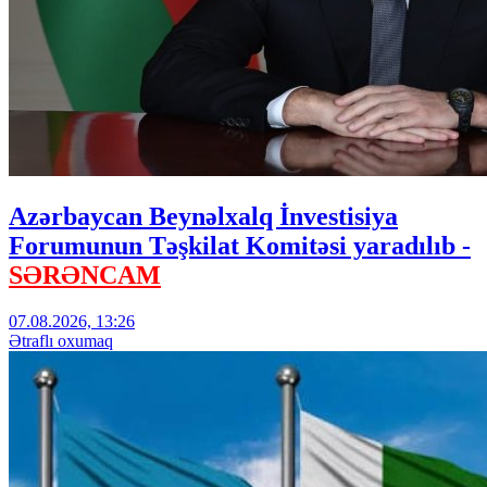
Azərbaycan Beynəlxalq İnvestisiya
Forumunun Təşkilat Komitəsi yaradılıb -
SƏRƏNCAM
07.08.2026, 13:26
Ətraflı oxumaq