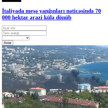
İtaliyada meşə yanğınları nəticəsində 70
000 hektar ərazi külə dönüb
Axtar