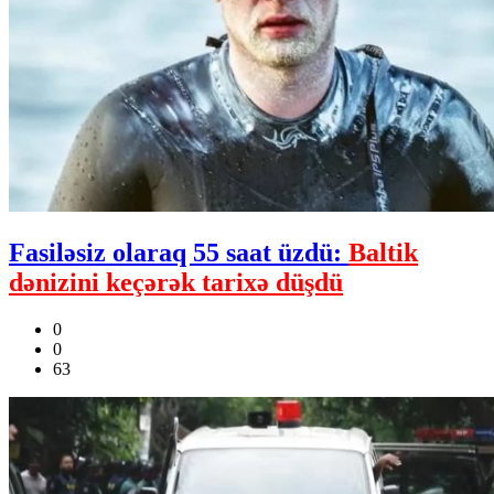
Fasiləsiz olaraq 55 saat üzdü:
Baltik
dənizini keçərək tarixə düşdü
0
0
63