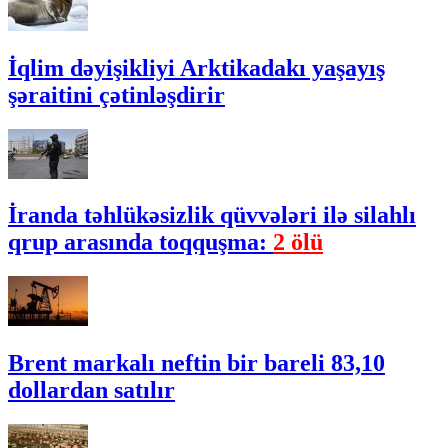
İqlim dəyişikliyi Arktikadakı yaşayış
şəraitini çətinləşdirir
İranda təhlükəsizlik qüvvələri ilə silahlı
qrup arasında toqquşma:
2 ölü
Brent markalı neftin bir bareli 83,10
dollardan satılır