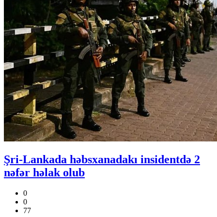
Şri-Lankada həbsxanadakı insidentdə 2
nəfər həlak olub
0
0
77