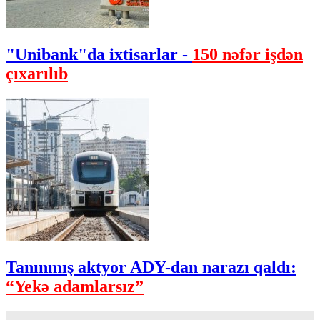
"Unibank"da ixtisarlar -
150 nəfər işdən
çıxarılıb
Tanınmış aktyor ADY-dan narazı qaldı:
“Yekə adamlarsız”