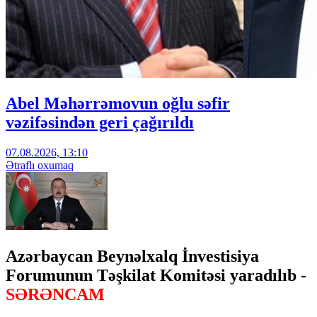
Abel Məhərrəmovun oğlu səfir
vəzifəsindən geri çağırıldı
07.08.2026, 13:10
Ətraflı oxumaq
Azərbaycan Beynəlxalq İnvestisiya
Forumunun Təşkilat Komitəsi yaradılıb -
SƏRƏNCAM