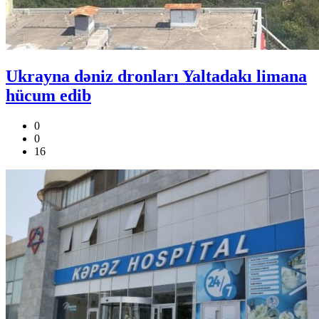
Ukrayna dəniz dronları Yaltadakı limana
hücum edib
0
0
16