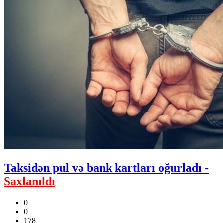
Taksidən pul və bank kartları oğurladı -
Saxlanıldı
0
0
178