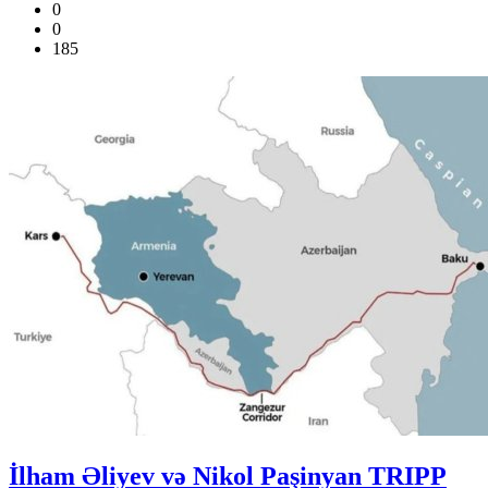
0
0
185
İlham Əliyev və Nikol Paşinyan TRIPP