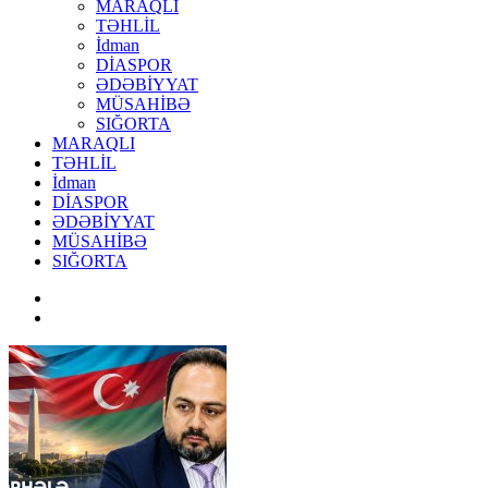
MARAQLI
TƏHLİL
İdman
DİASPOR
ƏDƏBİYYAT
MÜSAHİBƏ
SIĞORTA
MARAQLI
TƏHLİL
İdman
DİASPOR
ƏDƏBİYYAT
MÜSAHİBƏ
SIĞORTA