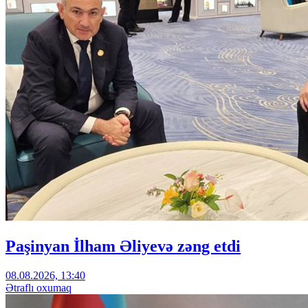
Paşinyan İlham Əliyevə zəng etdi
08.08.2026, 13:40
Ətraflı oxumaq