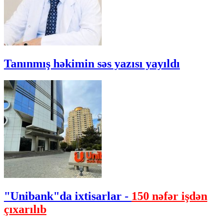
Tanınmış həkimin səs yazısı yayıldı
"Unibank"da ixtisarlar -
150 nəfər işdən
çıxarılıb