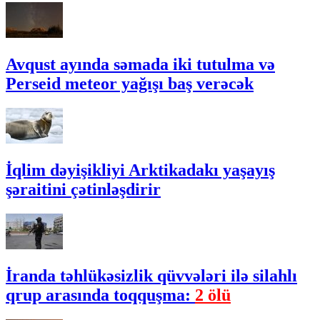
Avqust ayında səmada iki tutulma və
Perseid meteor yağışı baş verəcək
İqlim dəyişikliyi Arktikadakı yaşayış
şəraitini çətinləşdirir
İranda təhlükəsizlik qüvvələri ilə silahlı
qrup arasında toqquşma:
2 ölü