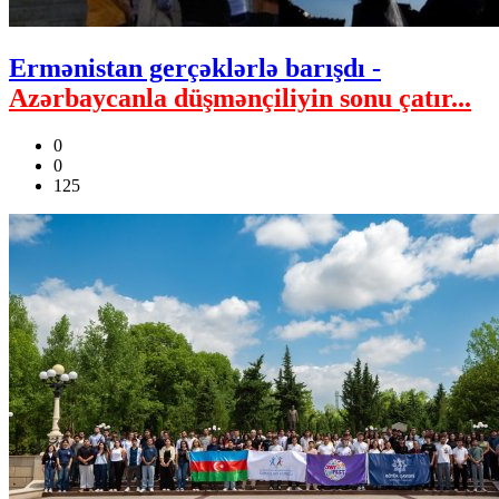
Ermənistan gerçəklərlə barışdı -
Azərbaycanla düşmənçiliyin sonu çatır...
0
0
125