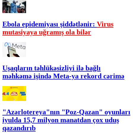
Ebola epidemiyası şiddətlənir:
Virus
mutasiyaya uğramış ola bilər
Uşaqların təhlükəsizliyi ilə bağlı
məhkəmə işində Meta-ya rekord cərimə
"Azərlotereya"nın "Poz-Qazan" oyunları
iyulda 15,7 milyon manatdan çox uduş
qazandırıb