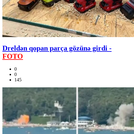
Dreldən qopan parça gözünə girdi -
FOTO
0
0
145