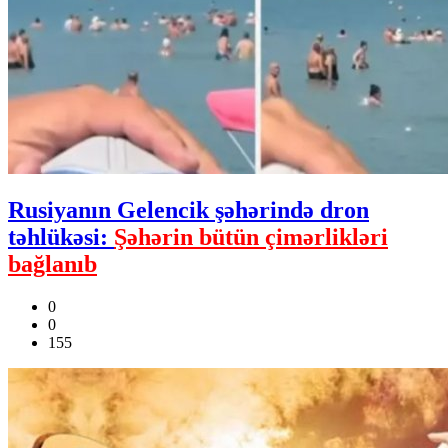
Rusiyanın Gelencik şəhərində dron
təhlükəsi:
Şəhərin bütün çimərlikləri
bağlanıb
0
0
155