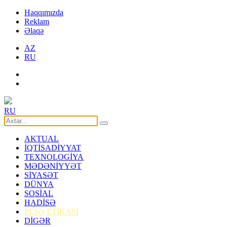
Haqqımızda
Reklam
Əlaqə
AZ
RU
RU
AKTUAL
İQTİSADİYYAT
TEXNOLOGİYA
MƏDƏNİYYƏT
SİYASƏT
DÜNYA
SOSİAL
HADİSƏ
PEŞƏ ETİKASI
DİGƏR