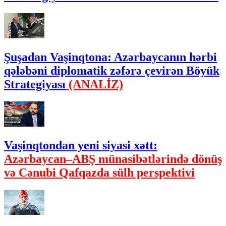
Şuşadan Vaşinqtona: Azərbaycanın hərbi
qələbəni diplomatik zəfərə çevirən Böyük
Strategiyası
(ANALİZ)
Vaşinqtondan yeni siyasi xətt:
Azərbaycan–ABŞ münasibətlərində dönüş
və Cənubi Qafqazda sülh perspektivi