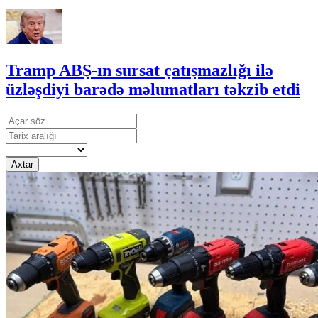
Tramp ABŞ-ın sursat çatışmazlığı ilə
üzləşdiyi barədə məlumatları təkzib etdi
Axtar