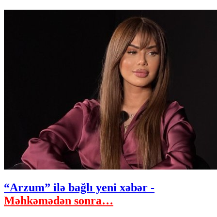
“Arzum” ilə bağlı yeni xəbər -
Məhkəmədən sonra…