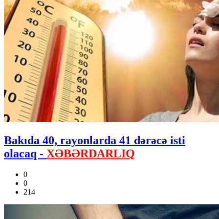
Bakıda 40, rayonlarda 41 dərəcə isti
olacaq -
XƏBƏRDARLIQ
0
0
214