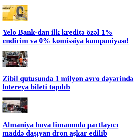
Yelo Bank-dan ilk kreditə özəl 1%
endirim və 0% komissiya kampaniyası!
Zibil qutusunda 1 milyon avro dəyərində
lotereya bileti tapılıb
Almaniya hava limanında partlayıcı
maddə daşıyan dron aşkar edilib