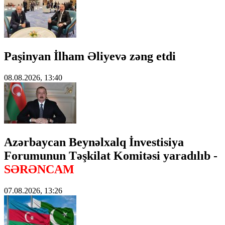
Paşinyan İlham Əliyevə zəng etdi
08.08.2026, 13:40
Azərbaycan Beynəlxalq İnvestisiya
Forumunun Təşkilat Komitəsi yaradılıb -
SƏRƏNCAM
07.08.2026, 13:26