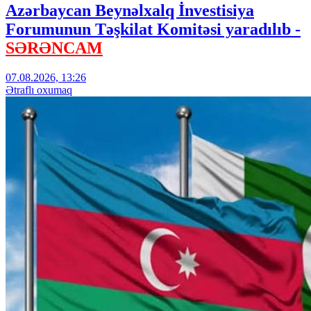
Azərbaycan Beynəlxalq İnvestisiya
Forumunun Təşkilat Komitəsi yaradılıb -
SƏRƏNCAM
07.08.2026, 13:26
Ətraflı oxumaq