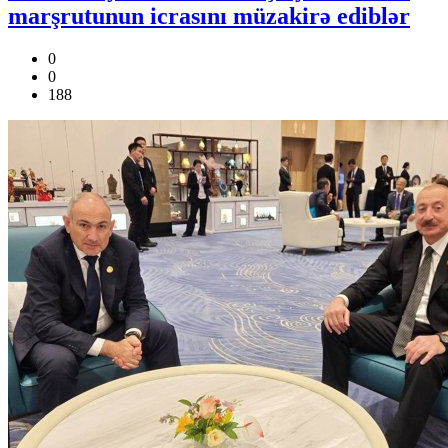
marşrutunun icrasını müzakirə ediblər
0
0
188