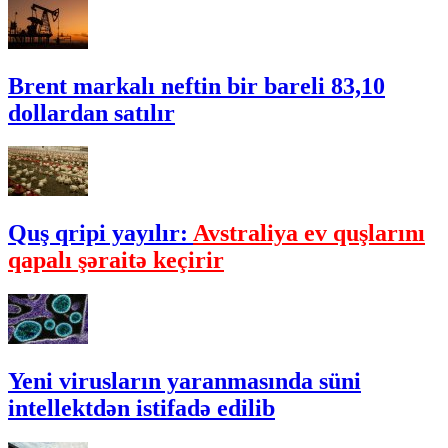
Brent markalı neftin bir bareli 83,10
dollardan satılır
Quş qripi yayılır:
Avstraliya ev quşlarını
qapalı şəraitə keçirir
Yeni virusların yaranmasında süni
intellektdən istifadə edilib