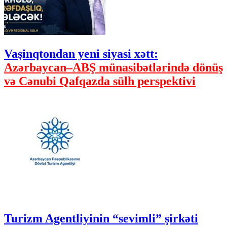
Vaşinqtondan yeni siyasi xətt:
Azərbaycan–ABŞ münasibətlərində dönüş
və Cənubi Qafqazda sülh perspektivi
Turizm Agentliyinin “sevimli” şirkəti