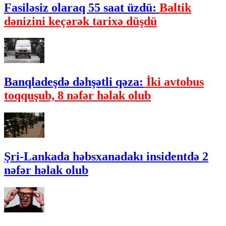
Fasiləsiz olaraq 55 saat üzdü:
Baltik
dənizini keçərək tarixə düşdü
Banqladeşdə dəhşətli qəza:
İki avtobus
toqquşub, 8 nəfər həlak olub
Şri-Lankada həbsxanadakı insidentdə 2
nəfər həlak olub