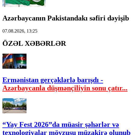
Azərbaycanın Pakistandakı səfiri dəyişib
07.08.2026, 13:25
ÖZƏL XƏBƏRLƏR
Ermənistan gerçəklərlə barışdı -
Azərbaycanla düşmənçiliyin sonu çatır...
“Yay Fest 2026”da müasir şəhərlər və
texnologiyalar mövzusu müzakirə olunub