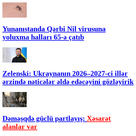
Yunanıstanda Qərbi Nil virusuna
yoluxma halları 65-ə çatıb
Zelenski: Ukraynanın 2026–2027-ci illər
ərzində nəticələr əldə edəcəyini gözləyirik
Dəməşqdə güclü partlayış:
Xəsarət
alanlar var