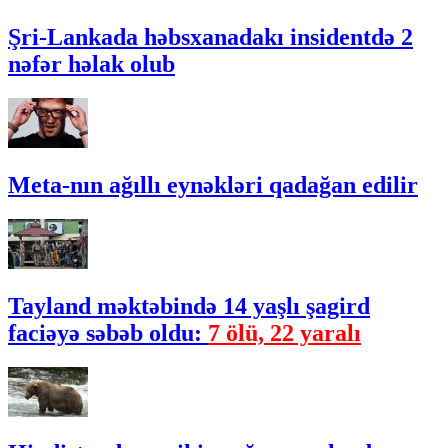
Şri-Lankada həbsxanadakı insidentdə 2
nəfər həlak olub
Meta-nın ağıllı eynəkləri qadağan edilir
Tayland məktəbində 14 yaşlı şagird
faciəyə səbəb oldu:
7 ölü, 22 yaralı