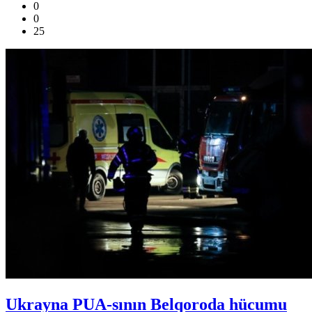
0
0
25
Ukrayna PUA-sının Belqoroda hücumu