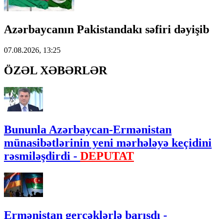
Azərbaycanın Pakistandakı səfiri dəyişib
07.08.2026, 13:25
ÖZƏL XƏBƏRLƏR
Bununla Azərbaycan-Ermənistan
münasibətlərinin yeni mərhələyə keçidini
rəsmiləşdirdi -
DEPUTAT
Ermənistan gerçəklərlə barışdı -