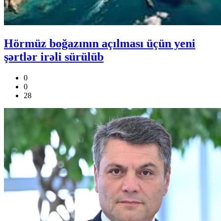
Hörmüz boğazının açılması üçün yeni
şərtlər irəli sürülüb
0
0
28