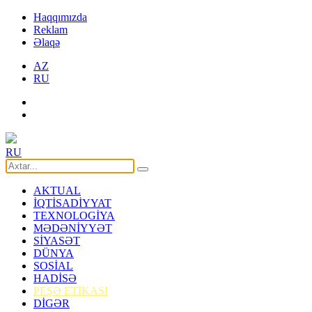
Haqqımızda
Reklam
Əlaqə
AZ
RU
RU
AKTUAL
İQTİSADİYYAT
TEXNOLOGİYA
MƏDƏNİYYƏT
SİYASƏT
DÜNYA
SOSİAL
HADİSƏ
PEŞƏ ETİKASI
DİGƏR