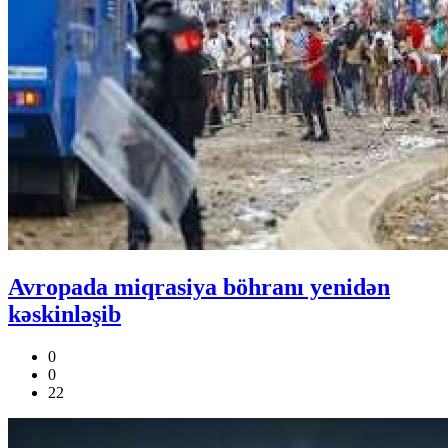
Avropada miqrasiya böhranı yenidən
kəskinləşib
0
0
22