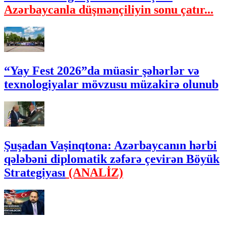
Azərbaycanla düşmənçiliyin sonu çatır...
“Yay Fest 2026”da müasir şəhərlər və
texnologiyalar mövzusu müzakirə olunub
Şuşadan Vaşinqtona: Azərbaycanın hərbi
qələbəni diplomatik zəfərə çevirən Böyük
Strategiyası
(ANALİZ)