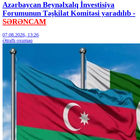
Azərbaycan Beynəlxalq İnvestisiya
Forumunun Təşkilat Komitəsi yaradılıb -
SƏRƏNCAM
07.08.2026, 13:26
Ətraflı oxumaq