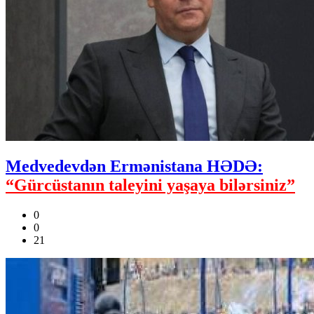
Medvedevdən Ermənistana HƏDƏ:
“Gürcüstanın taleyini yaşaya bilərsiniz”
0
0
21