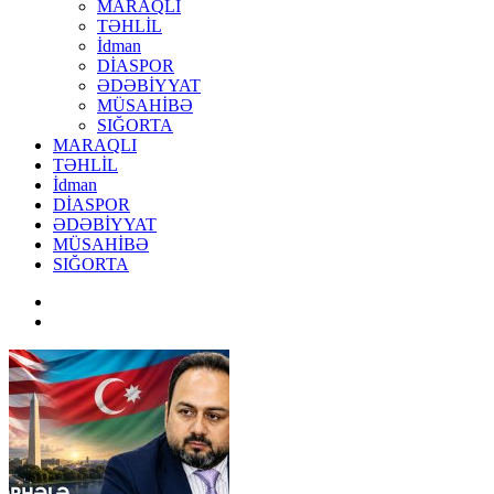
MARAQLI
TƏHLİL
İdman
DİASPOR
ƏDƏBİYYAT
MÜSAHİBƏ
SIĞORTA
MARAQLI
TƏHLİL
İdman
DİASPOR
ƏDƏBİYYAT
MÜSAHİBƏ
SIĞORTA