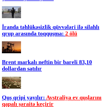
İranda təhlükəsizlik qüvvələri ilə silahlı
qrup arasında toqquşma:
2 ölü
Brent markalı neftin bir bareli 83,10
dollardan satılır
Quş qripi yayılır:
Avstraliya ev quşlarını
qapalı şəraitə keçirir