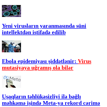
Yeni virusların yaranmasında süni
intellektdən istifadə edilib
Ebola epidemiyası şiddətlənir:
Virus
mutasiyaya uğramış ola bilər
Uşaqların təhlükəsizliyi ilə bağlı
məhkəmə işində Meta-ya rekord cərimə