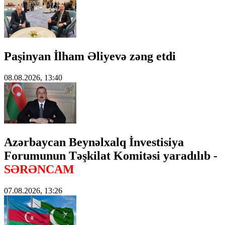
Paşinyan İlham Əliyevə zəng etdi
08.08.2026, 13:40
Azərbaycan Beynəlxalq İnvestisiya
Forumunun Təşkilat Komitəsi yaradılıb -
SƏRƏNCAM
07.08.2026, 13:26