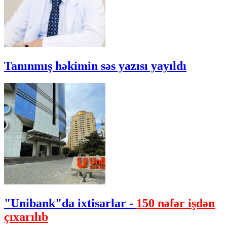
Tanınmış həkimin səs yazısı yayıldı
"Unibank"da ixtisarlar -
150 nəfər işdən
çıxarılıb