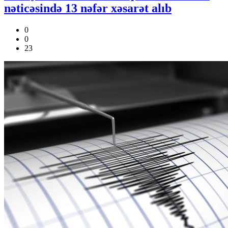
nəticəsində 13 nəfər xəsarət alıb
0
0
23