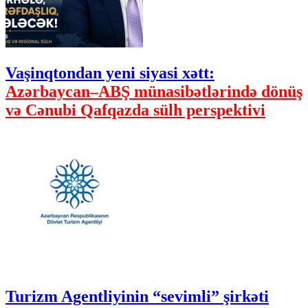
Vaşinqtondan yeni siyasi xətt:
Azərbaycan–ABŞ münasibətlərində dönüş
və Cənubi Qafqazda sülh perspektivi
Turizm Agentliyinin “sevimli” şirkəti