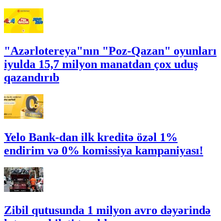
"Azərlotereya"nın "Poz-Qazan" oyunları
iyulda 15,7 milyon manatdan çox uduş
qazandırıb
Yelo Bank-dan ilk kreditə özəl 1%
endirim və 0% komissiya kampaniyası!
Zibil qutusunda 1 milyon avro dəyərində