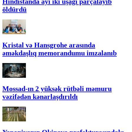
Hindistanda ayı iki uşağı parçalayıb
öldürdü
Kristal və Hansgrohe arasında
əməkdaşlıq memorandumu imzalanıb
Mossad-ın 2 yüksək rütbəli məmuru
vəzifədən kənarlaşdırıldı