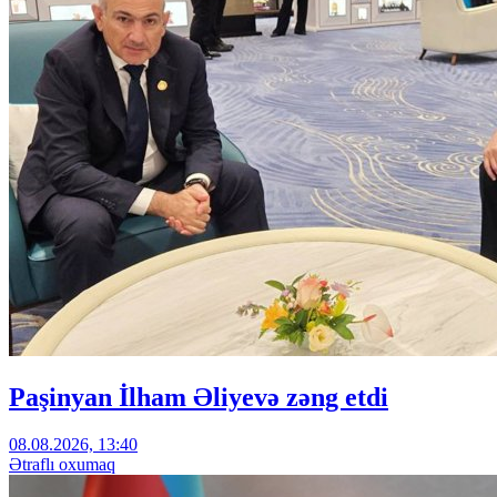
Paşinyan İlham Əliyevə zəng etdi
08.08.2026, 13:40
Ətraflı oxumaq