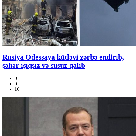
Rusiya Odessaya kütləvi zərbə endirib,
şəhər işıqsız və susuz qalıb
0
0
16