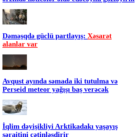
Dəməşqdə güclü partlayış:
Xəsarət
alanlar var
Avqust ayında səmada iki tutulma və
Perseid meteor yağışı baş verəcək
İqlim dəyişikliyi Arktikadakı yaşayış
şəraitini çətinləşdirir