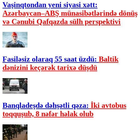
Vaşinqtondan yeni siyasi xətt:
Azərbaycan–ABŞ münasibətlərində dönüş
və Cənubi Qafqazda sülh perspektivi
Fasiləsiz olaraq 55 saat üzdü:
Baltik
dənizini keçərək tarixə düşdü
Banqladeşdə dəhşətli qəza:
İki avtobus
toqquşub, 8 nəfər həlak olub