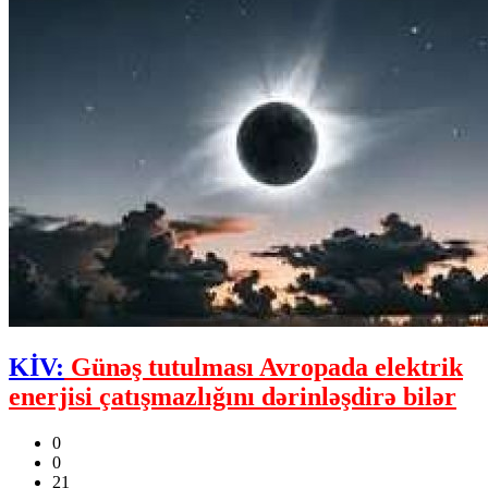
KİV:
Günəş tutulması Avropada elektrik
enerjisi çatışmazlığını dərinləşdirə bilər
0
0
21