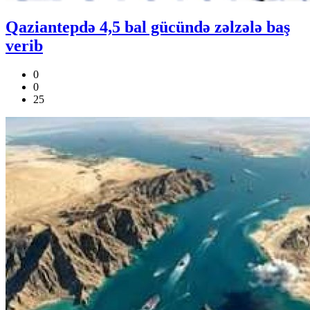
Qaziantepdə 4,5 bal gücündə zəlzələ baş
verib
0
0
25