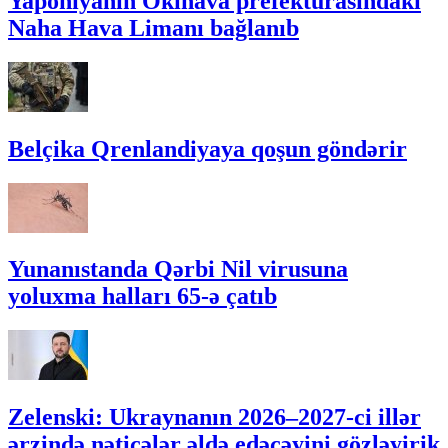
Yaponiyanın Okinava prefekturasındakı
Naha Hava Limanı bağlanıb
Belçika Qrenlandiyaya qoşun göndərir
Yunanıstanda Qərbi Nil virusuna
yoluxma halları 65-ə çatıb
Zelenski: Ukraynanın 2026–2027-ci illər
ərzində nəticələr əldə edəcəyini gözləyirik