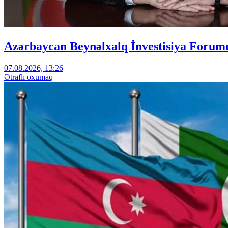
Azərbaycan Beynəlxalq İnvestisiya Forumu
07.08.2026, 13:26
Ətraflı oxumaq