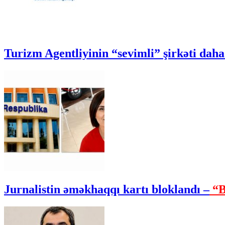
Turizm Agentliyinin “sevimli” şirkəti daha 
Jurnalistin əməkhaqqı kartı bloklandı –
“B