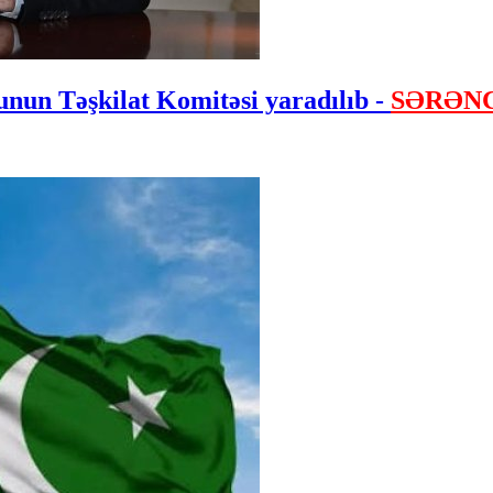
nun Təşkilat Komitəsi yaradılıb -
SƏRƏN