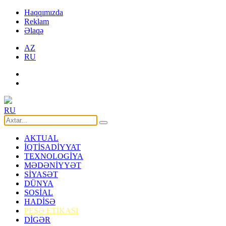
Haqqımızda
Reklam
Əlaqə
AZ
RU
RU
AKTUAL
İQTİSADİYYAT
TEXNOLOGİYA
MƏDƏNİYYƏT
SİYASƏT
DÜNYA
SOSİAL
HADİSƏ
PEŞƏ ETİKASI
DİGƏR