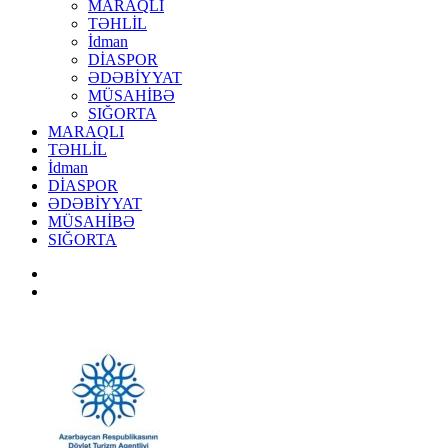
MARAQLI
TƏHLİL
İdman
DİASPOR
ƏDƏBİYYAT
MÜSAHİBƏ
SIĞORTA
MARAQLI
TƏHLİL
İdman
DİASPOR
ƏDƏBİYYAT
MÜSAHİBƏ
SIĞORTA