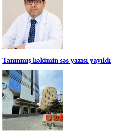
Tanınmış həkimin səs yazısı yayıldı