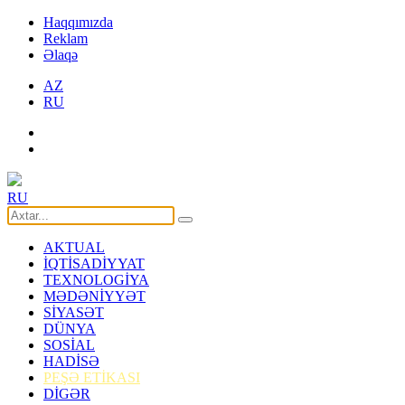
Haqqımızda
Reklam
Əlaqə
AZ
RU
RU
AKTUAL
İQTİSADİYYAT
TEXNOLOGİYA
MƏDƏNİYYƏT
SİYASƏT
DÜNYA
SOSİAL
HADİSƏ
PEŞƏ ETİKASI
DİGƏR