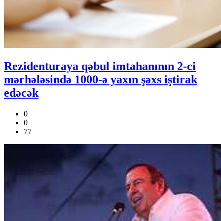
Rezidenturaya qəbul imtahanının 2-ci
mərhələsində 1000-ə yaxın şəxs iştirak
edəcək
0
0
77