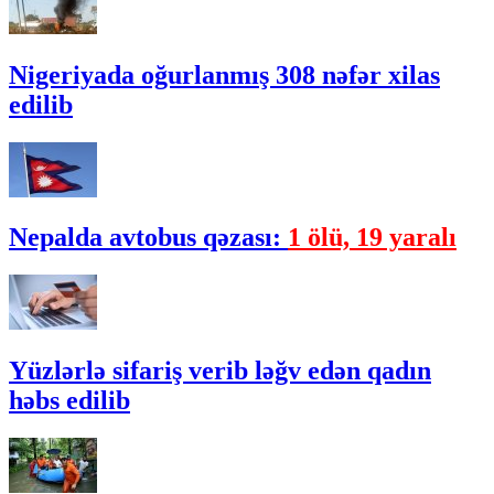
Nigeriyada oğurlanmış 308 nəfər xilas
edilib
Nepalda avtobus qəzası:
1 ölü, 19 yaralı
Yüzlərlə sifariş verib ləğv edən qadın
həbs edilib