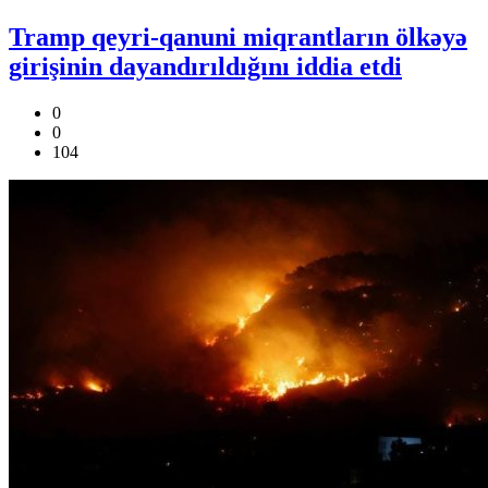
Tramp qeyri-qanuni miqrantların ölkəyə
girişinin dayandırıldığını iddia etdi
0
0
104