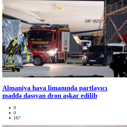
Almaniya hava limanında partlayıcı
maddə daşıyan dron aşkar edilib
0
0
167