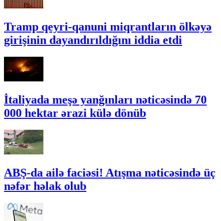
Tramp qeyri-qanuni miqrantların ölkəyə
girişinin dayandırıldığını iddia etdi
İtaliyada meşə yanğınları nəticəsində 70
000 hektar ərazi külə dönüb
ABŞ-da ailə faciəsi! Atışma nəticəsində üç
nəfər həlak olub