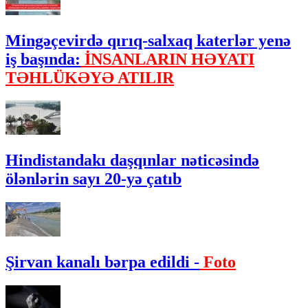
Mingəçevirdə qırıq-salxaq katerlər yenə
iş başında:
İNSANLARIN HƏYATI
TƏHLÜKƏYƏ ATILIR
Hindistandakı daşqınlar nəticəsində
ölənlərin sayı 20-yə çatıb
Şirvan kanalı bərpa edildi -
Foto