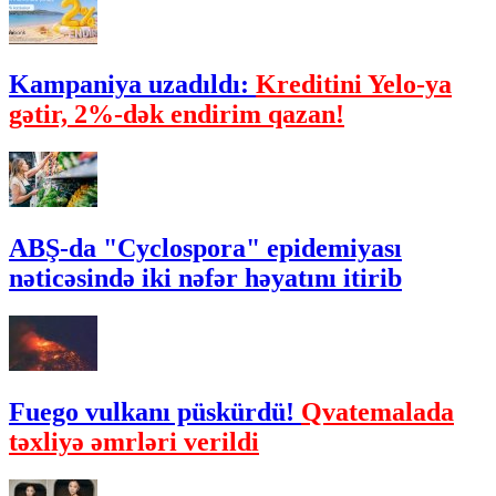
Kampaniya uzadıldı:
Kreditini Yelo-ya
gətir, 2%-dək endirim qazan!
ABŞ-da "Cyclospora" epidemiyası
nəticəsində iki nəfər həyatını itirib
Fuego vulkanı püskürdü!
Qvatemalada
təxliyə əmrləri verildi