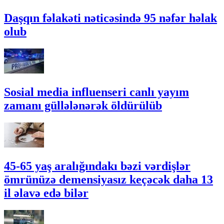
Daşqın fəlakəti nəticəsində 95 nəfər həlak
olub
Sosial media influenseri canlı yayım
zamanı güllələnərək öldürülüb
45-65 yaş aralığındakı bəzi vərdişlər
ömrünüzə demensiyasız keçəcək daha 13
il əlavə edə bilər