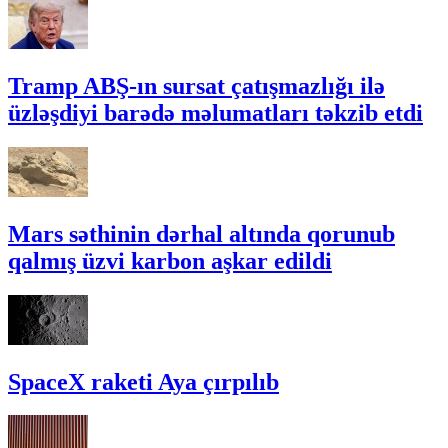
Tramp ABŞ-ın sursat çatışmazlığı ilə
üzləşdiyi barədə məlumatları təkzib etdi
Mars səthinin dərhal altında qorunub
qalmış üzvi karbon aşkar edildi
SpaceX raketi Aya çırpılıb