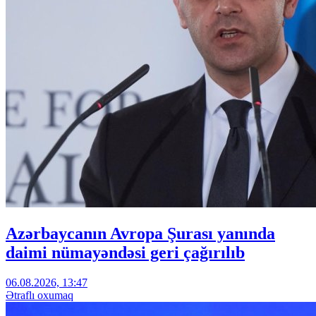
Azərbaycanın Avropa Şurası yanında
daimi nümayəndəsi geri çağırılıb
06.08.2026, 13:47
Ətraflı oxumaq