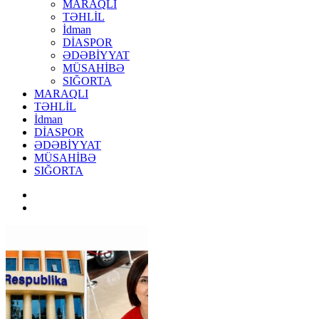
MARAQLI
TƏHLİL
İdman
DİASPOR
ƏDƏBİYYAT
MÜSAHİBƏ
SIĞORTA
MARAQLI
TƏHLİL
İdman
DİASPOR
ƏDƏBİYYAT
MÜSAHİBƏ
SIĞORTA