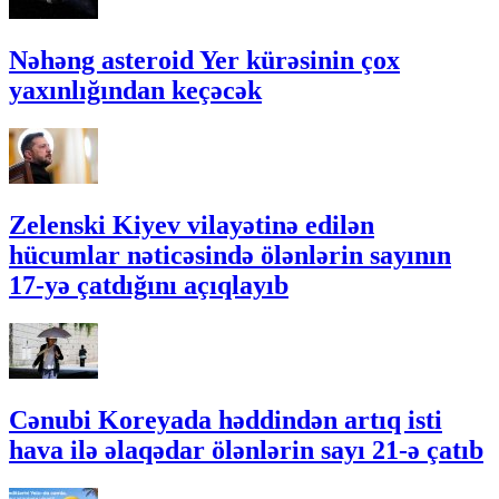
Nəhəng asteroid Yer kürəsinin çox
yaxınlığından keçəcək
Zelenski Kiyev vilayətinə edilən
hücumlar nəticəsində ölənlərin sayının
17-yə çatdığını açıqlayıb
Cənubi Koreyada həddindən artıq isti
hava ilə əlaqədar ölənlərin sayı 21-ə çatıb