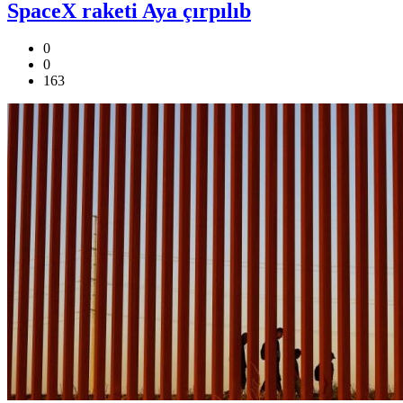
SpaceX raketi Aya çırpılıb
0
0
163