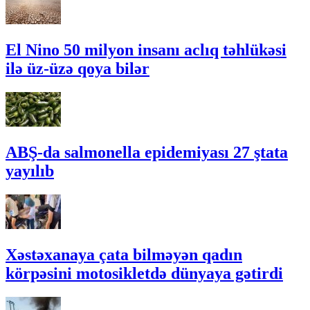
El Nino 50 milyon insanı aclıq təhlükəsi
ilə üz-üzə qoya bilər
ABŞ-da salmonella epidemiyası 27 ştata
yayılıb
Xəstəxanaya çata bilməyən qadın
körpəsini motosikletdə dünyaya gətirdi