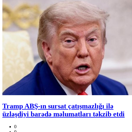
Tramp ABŞ-ın sursat çatışmazlığı ilə
üzləşdiyi barədə məlumatları təkzib etdi
0
0