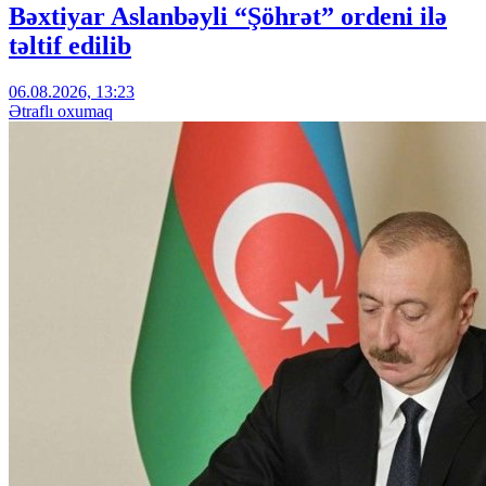
Bəxtiyar Aslanbəyli “Şöhrət” ordeni ilə
təltif edilib
06.08.2026, 13:23
Ətraflı oxumaq