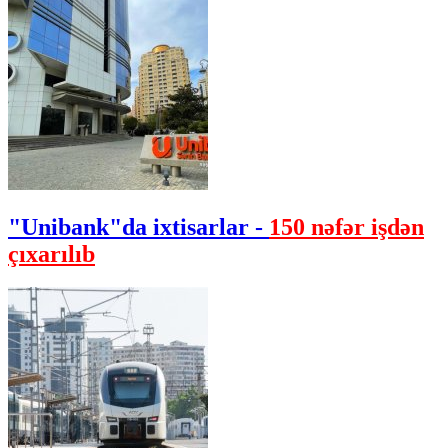
"Unibank"da ixtisarlar -
150 nəfər işdən
çıxarılıb