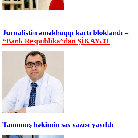
Jurnalistin əməkhaqqı kartı bloklandı –
“Bank Respublika”dan ŞİKAYƏT
Tanınmış həkimin səs yazısı yayıldı