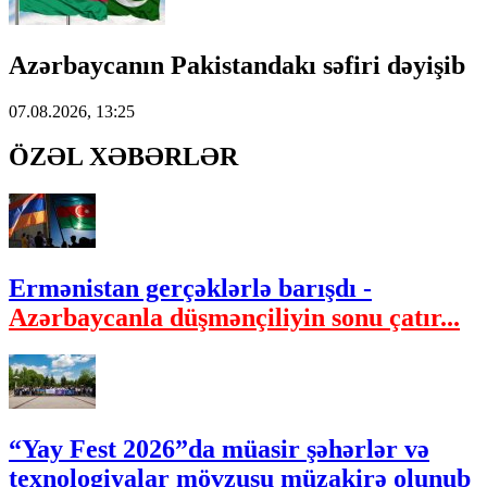
Azərbaycanın Pakistandakı səfiri dəyişib
07.08.2026, 13:25
ÖZƏL XƏBƏRLƏR
Ermənistan gerçəklərlə barışdı -
Azərbaycanla düşmənçiliyin sonu çatır...
“Yay Fest 2026”da müasir şəhərlər və
texnologiyalar mövzusu müzakirə olunub