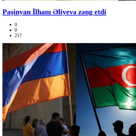
Paşinyan İlham Əliyevə zəng etdi
0
0
217