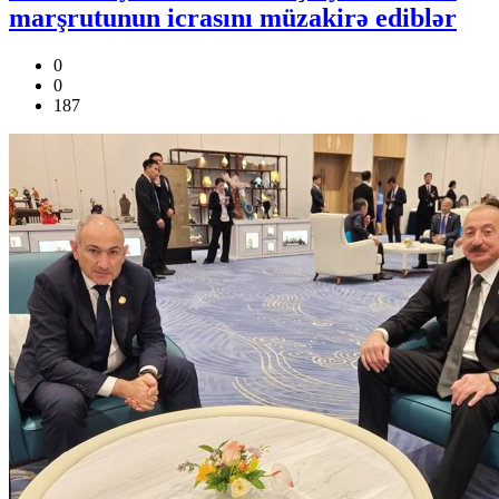
marşrutunun icrasını müzakirə ediblər
0
0
187