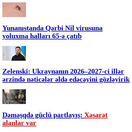
Yunanıstanda Qərbi Nil virusuna
yoluxma halları 65-ə çatıb
Zelenski: Ukraynanın 2026–2027-ci illər
ərzində nəticələr əldə edəcəyini gözləyirik
Dəməşqdə güclü partlayış:
Xəsarət
alanlar var