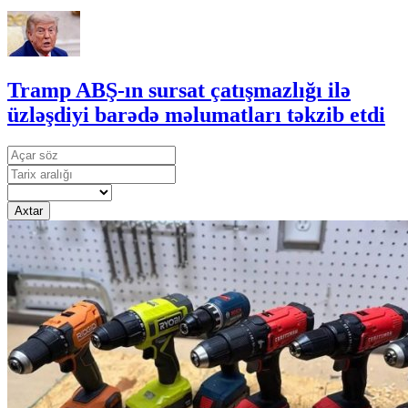
Tramp ABŞ-ın sursat çatışmazlığı ilə
üzləşdiyi barədə məlumatları təkzib etdi
Axtar