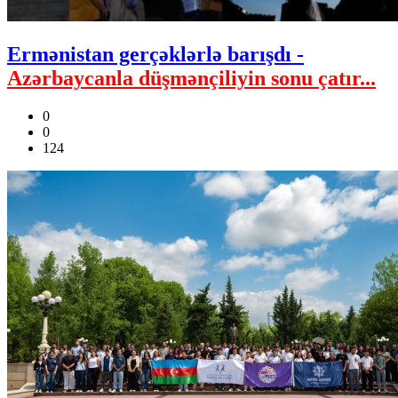
Ermənistan gerçəklərlə barışdı -
Azərbaycanla düşmənçiliyin sonu çatır...
0
0
124