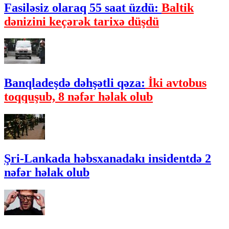
Fasiləsiz olaraq 55 saat üzdü:
Baltik
dənizini keçərək tarixə düşdü
Banqladeşdə dəhşətli qəza:
İki avtobus
toqquşub, 8 nəfər həlak olub
Şri-Lankada həbsxanadakı insidentdə 2
nəfər həlak olub