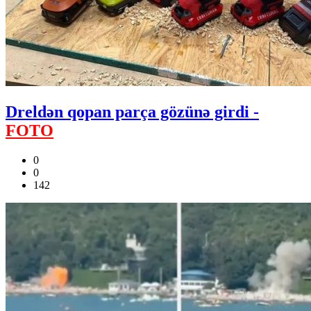
Dreldən qopan parça gözünə girdi -
FOTO
0
0
142