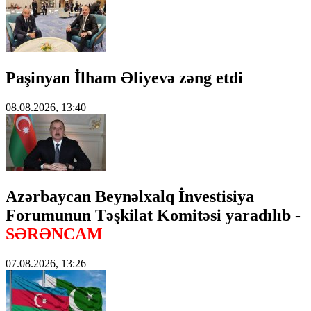
Paşinyan İlham Əliyevə zəng etdi
08.08.2026, 13:40
Azərbaycan Beynəlxalq İnvestisiya
Forumunun Təşkilat Komitəsi yaradılıb -
SƏRƏNCAM
07.08.2026, 13:26