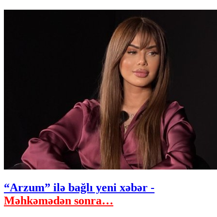
“Arzum” ilə bağlı yeni xəbər -
Məhkəmədən sonra…