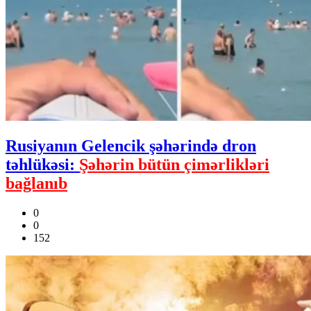
Rusiyanın Gelencik şəhərində dron
təhlükəsi:
Şəhərin bütün çimərlikləri
bağlanıb
0
0
152