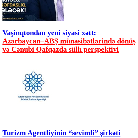
Vaşinqtondan yeni siyasi xətt:
Azərbaycan–ABŞ münasibətlərində dönüş
və Cənubi Qafqazda sülh perspektivi
Turizm Agentliyinin “sevimli” şirkəti