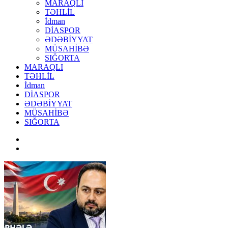
MARAQLI
TƏHLİL
İdman
DİASPOR
ƏDƏBİYYAT
MÜSAHİBƏ
SIĞORTA
MARAQLI
TƏHLİL
İdman
DİASPOR
ƏDƏBİYYAT
MÜSAHİBƏ
SIĞORTA