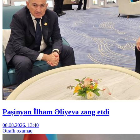
Paşinyan İlham Əliyevə zəng etdi
08.08.2026, 13:40
Ətraflı oxumaq