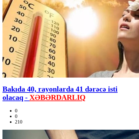
Bakıda 40, rayonlarda 41 dərəcə isti
olacaq -
XƏBƏRDARLIQ
0
0
210