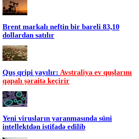
Brent markalı neftin bir bareli 83,10
dollardan satılır
Quş qripi yayılır:
Avstraliya ev quşlarını
qapalı şəraitə keçirir
Yeni virusların yaranmasında süni
intellektdən istifadə edilib