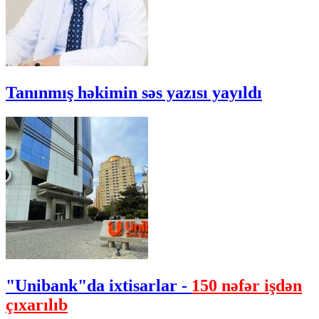
Tanınmış həkimin səs yazısı yayıldı
"Unibank"da ixtisarlar -
150 nəfər işdən
çıxarılıb