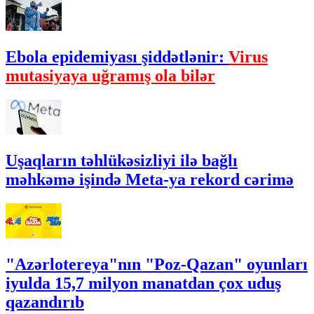
Ebola epidemiyası şiddətlənir:
Virus
mutasiyaya uğramış ola bilər
Uşaqların təhlükəsizliyi ilə bağlı
məhkəmə işində Meta-ya rekord cərimə
"Azərlotereya"nın "Poz-Qazan" oyunları
iyulda 15,7 milyon manatdan çox uduş
qazandırıb