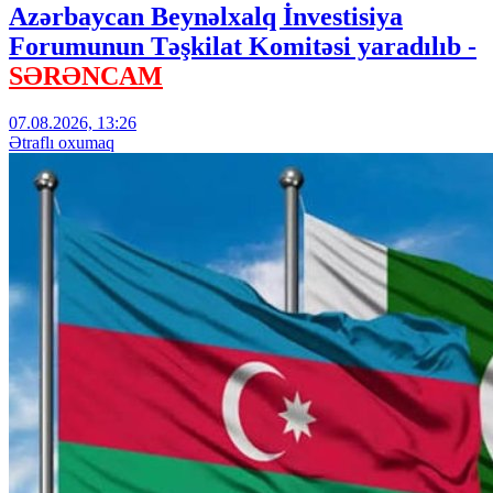
Azərbaycan Beynəlxalq İnvestisiya
Forumunun Təşkilat Komitəsi yaradılıb -
SƏRƏNCAM
07.08.2026, 13:26
Ətraflı oxumaq