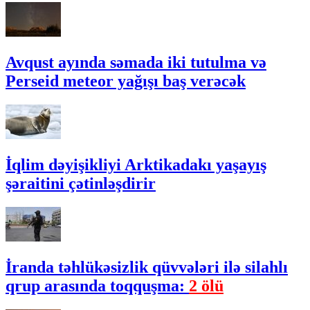
Avqust ayında səmada iki tutulma və
Perseid meteor yağışı baş verəcək
İqlim dəyişikliyi Arktikadakı yaşayış
şəraitini çətinləşdirir
İranda təhlükəsizlik qüvvələri ilə silahlı
qrup arasında toqquşma:
2 ölü