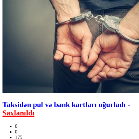
Taksidən pul və bank kartları oğurladı -
Saxlanıldı
0
0
175