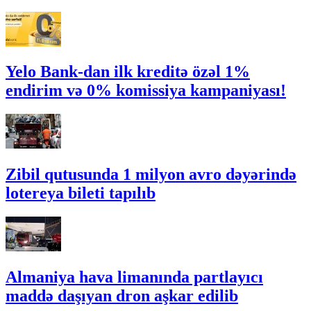
Yelo Bank-dan ilk kreditə özəl 1%
endirim və 0% komissiya kampaniyası!
Zibil qutusunda 1 milyon avro dəyərində
lotereya bileti tapılıb
Almaniya hava limanında partlayıcı
maddə daşıyan dron aşkar edilib