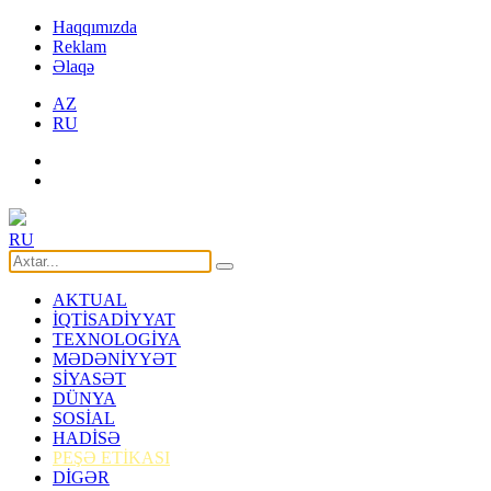
Haqqımızda
Reklam
Əlaqə
AZ
RU
RU
AKTUAL
İQTİSADİYYAT
TEXNOLOGİYA
MƏDƏNİYYƏT
SİYASƏT
DÜNYA
SOSİAL
HADİSƏ
PEŞƏ ETİKASI
DİGƏR