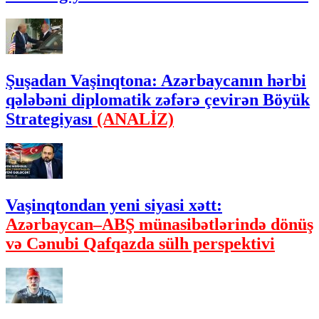
Şuşadan Vaşinqtona: Azərbaycanın hərbi
qələbəni diplomatik zəfərə çevirən Böyük
Strategiyası
(ANALİZ)
Vaşinqtondan yeni siyasi xətt:
Azərbaycan–ABŞ münasibətlərində dönüş
və Cənubi Qafqazda sülh perspektivi