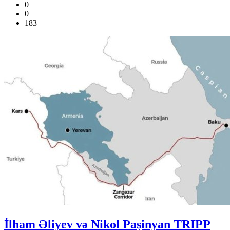
0
0
183
İlham Əliyev və Nikol Paşinyan TRIPP