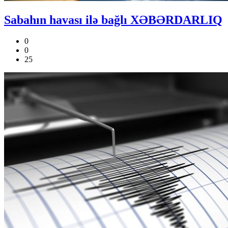
Sabahın havası ilə bağlı XƏBƏRDARLIQ
0
0
25