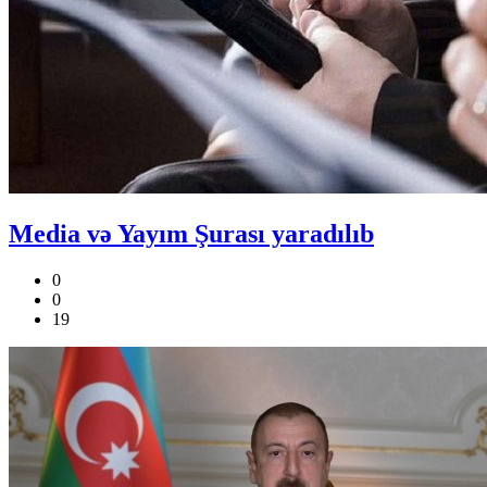
Media və Yayım Şurası yaradılıb
0
0
19