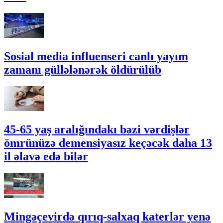
Sosial media influenseri canlı yayım
zamanı güllələnərək öldürülüb
45-65 yaş aralığındakı bəzi vərdişlər
ömrünüzə demensiyasız keçəcək daha 13
il əlavə edə bilər
Mingəçevirdə qırıq-salxaq katerlər yenə