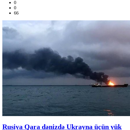
0
0
66
Rusiya Qara dənizdə Ukrayna üçün yük