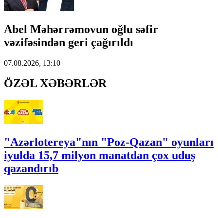
Abel Məhərrəmovun oğlu səfir
vəzifəsindən geri çağırıldı
07.08.2026, 13:10
ÖZƏL XƏBƏRLƏR
"Azərlotereya"nın "Poz-Qazan" oyunları
iyulda 15,7 milyon manatdan çox uduş
qazandırıb