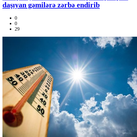
daşıyan gəmilərə zərbə endirib
0
0
29