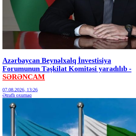
Azərbaycan Beynəlxalq İnvestisiya
Forumunun Təşkilat Komitəsi yaradılıb -
SƏRƏNCAM
07.08.2026, 13:26
Ətraflı oxumaq