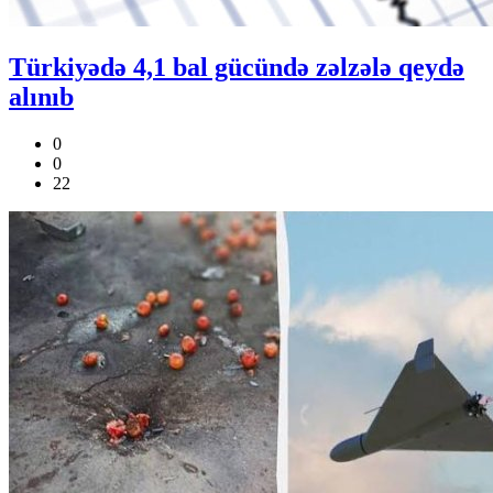
Türkiyədə 4,1 bal gücündə zəlzələ qeydə
alınıb
0
0
22