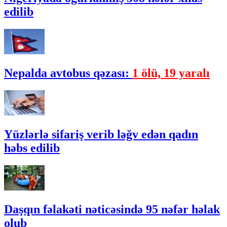
edilib
Nepalda avtobus qəzası:
1 ölü, 19 yaralı
Yüzlərlə sifariş verib ləğv edən qadın
həbs edilib
Daşqın fəlakəti nəticəsində 95 nəfər həlak
olub