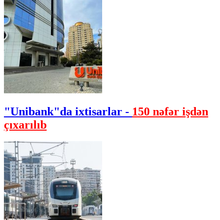
"Unibank"da ixtisarlar -
150 nəfər işdən
çıxarılıb