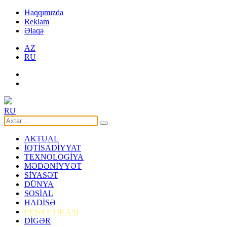
Haqqımızda
Reklam
Əlaqə
AZ
RU
RU
AKTUAL
İQTİSADİYYAT
TEXNOLOGİYA
MƏDƏNİYYƏT
SİYASƏT
DÜNYA
SOSİAL
HADİSƏ
PEŞƏ ETİKASI
DİGƏR