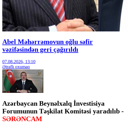
Abel Məhərrəmovun oğlu səfir
vəzifəsindən geri çağırıldı
07.08.2026, 13:10
Ətraflı oxumaq
Azərbaycan Beynəlxalq İnvestisiya
Forumunun Təşkilat Komitəsi yaradılıb -
SƏRƏNCAM