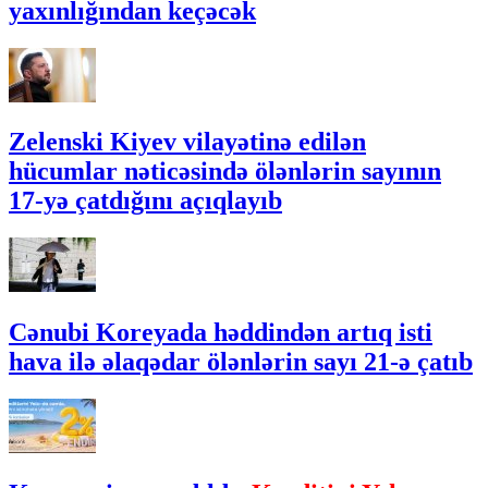
yaxınlığından keçəcək
Zelenski Kiyev vilayətinə edilən
hücumlar nəticəsində ölənlərin sayının
17-yə çatdığını açıqlayıb
Cənubi Koreyada həddindən artıq isti
hava ilə əlaqədar ölənlərin sayı 21-ə çatıb