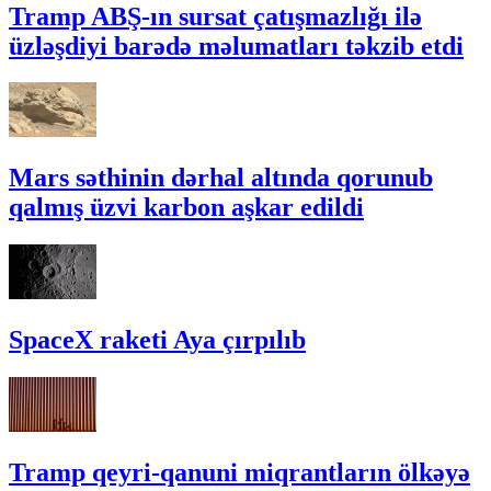
Tramp ABŞ-ın sursat çatışmazlığı ilə
üzləşdiyi barədə məlumatları təkzib etdi
Mars səthinin dərhal altında qorunub
qalmış üzvi karbon aşkar edildi
SpaceX raketi Aya çırpılıb
Tramp qeyri-qanuni miqrantların ölkəyə