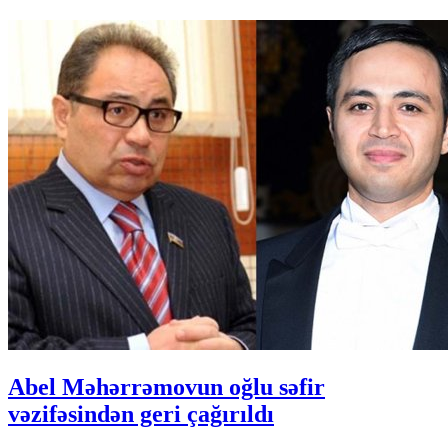
Abel Məhərrəmovun oğlu səfir
vəzifəsindən geri çağırıldı