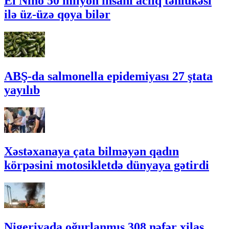
El Nino 50 milyon insanı aclıq təhlükəsi
ilə üz-üzə qoya bilər
ABŞ-da salmonella epidemiyası 27 ştata
yayılıb
Xəstəxanaya çata bilməyən qadın
körpəsini motosikletdə dünyaya gətirdi
Nigeriyada oğurlanmış 308 nəfər xilas