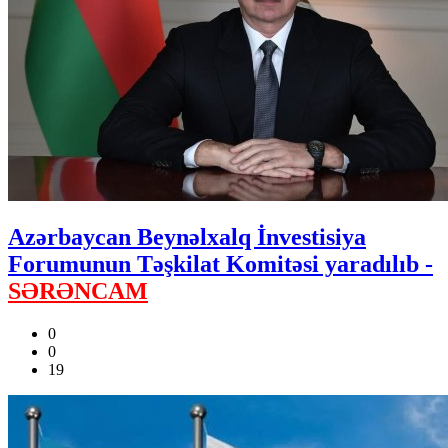
Azərbaycan Beynəlxalq İnvestisiya
Forumunun Təşkilat Komitəsi yaradılıb -
SƏRƏNCAM
0
0
19