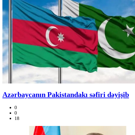
Azərbaycanın Pakistandakı səfiri dəyişib
0
0
18