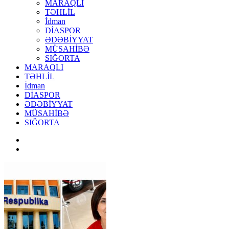
MARAQLI
TƏHLİL
İdman
DİASPOR
ƏDƏBİYYAT
MÜSAHİBƏ
SIĞORTA
MARAQLI
TƏHLİL
İdman
DİASPOR
ƏDƏBİYYAT
MÜSAHİBƏ
SIĞORTA