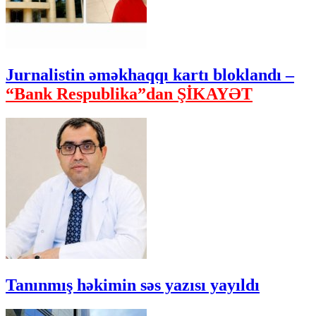
Jurnalistin əməkhaqqı kartı bloklandı –
“Bank Respublika”dan ŞİKAYƏT
Tanınmış həkimin səs yazısı yayıldı