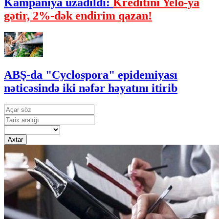
Kampaniya uzadıldı:
Kreditini Yelo-ya
gətir, 2%-dək endirim qazan!
ABŞ-da "Cyclospora" epidemiyası
nəticəsində iki nəfər həyatını itirib
Axtar