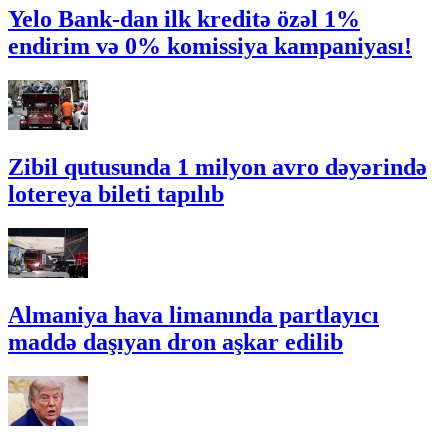
Yelo Bank-dan ilk kreditə özəl 1%
endirim və 0% komissiya kampaniyası!
Zibil qutusunda 1 milyon avro dəyərində
lotereya bileti tapılıb
Almaniya hava limanında partlayıcı
maddə daşıyan dron aşkar edilib