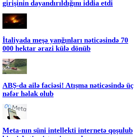
girişinin dayandırıldığını iddia etdi
İtaliyada meşə yanğınları nəticəsində 70
000 hektar ərazi külə dönüb
ABŞ-da ailə faciəsi! Atışma nəticəsində üç
nəfər həlak olub
Meta-nın süni intellekti internetə qoşulub