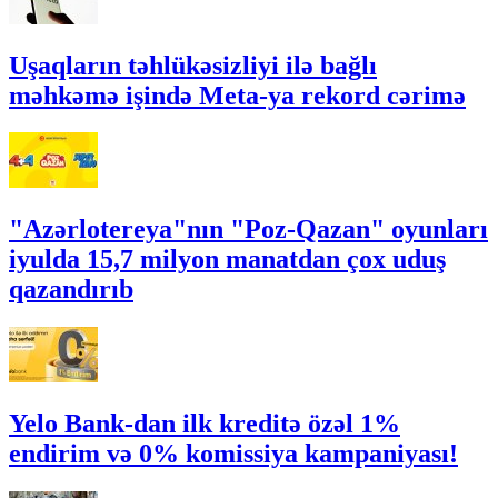
Uşaqların təhlükəsizliyi ilə bağlı
məhkəmə işində Meta-ya rekord cərimə
"Azərlotereya"nın "Poz-Qazan" oyunları
iyulda 15,7 milyon manatdan çox uduş
qazandırıb
Yelo Bank-dan ilk kreditə özəl 1%
endirim və 0% komissiya kampaniyası!