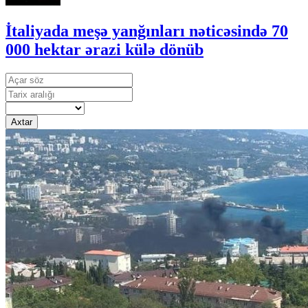
İtaliyada meşə yanğınları nəticəsində 70
000 hektar ərazi külə dönüb
Axtar