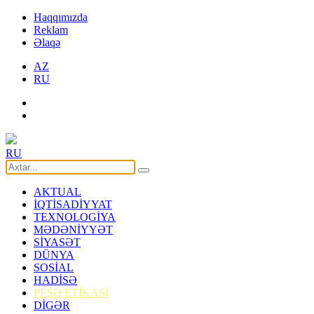
Haqqımızda
Reklam
Əlaqə
AZ
RU
RU
AKTUAL
İQTİSADİYYAT
TEXNOLOGİYA
MƏDƏNİYYƏT
SİYASƏT
DÜNYA
SOSİAL
HADİSƏ
PEŞƏ ETİKASI
DİGƏR