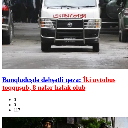
Banqladeşdə dəhşətli qəza:
İki avtobus
toqquşub, 8 nəfər həlak olub
0
0
117