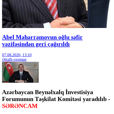
Abel Məhərrəmovun oğlu səfir
vəzifəsindən geri çağırıldı
07.08.2026, 13:10
Ətraflı oxumaq
Azərbaycan Beynəlxalq İnvestisiya
Forumunun Təşkilat Komitəsi yaradılıb -
SƏRƏNCAM