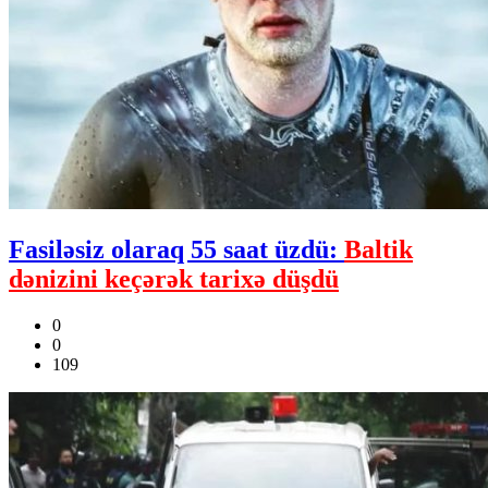
Fasiləsiz olaraq 55 saat üzdü:
Baltik
dənizini keçərək tarixə düşdü
0
0
109