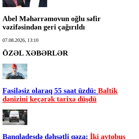
Abel Məhərrəmovun oğlu səfir
vəzifəsindən geri çağırıldı
07.08.2026, 13:10
ÖZƏL XƏBƏRLƏR
Fasiləsiz olaraq 55 saat üzdü:
Baltik
dənizini keçərək tarixə düşdü
Banqladeşdə dəhşətli qəza:
İki avtobus