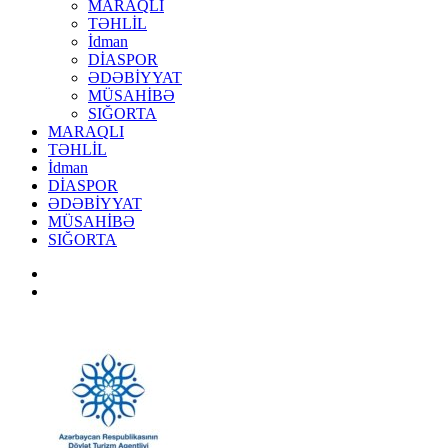
MARAQLI
TƏHLİL
İdman
DİASPOR
ƏDƏBİYYAT
MÜSAHİBƏ
SIĞORTA
MARAQLI
TƏHLİL
İdman
DİASPOR
ƏDƏBİYYAT
MÜSAHİBƏ
SIĞORTA