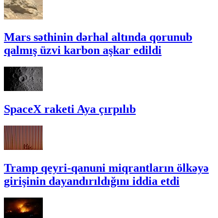
Mars səthinin dərhal altında qorunub
qalmış üzvi karbon aşkar edildi
SpaceX raketi Aya çırpılıb
Tramp qeyri-qanuni miqrantların ölkəyə
girişinin dayandırıldığını iddia etdi