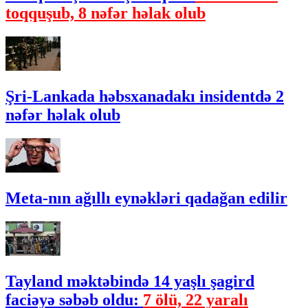
toqquşub, 8 nəfər həlak olub
Şri-Lankada həbsxanadakı insidentdə 2
nəfər həlak olub
Meta-nın ağıllı eynəkləri qadağan edilir
Tayland məktəbində 14 yaşlı şagird
faciəyə səbəb oldu:
7 ölü, 22 yaralı