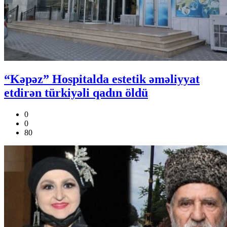
“Kəpəz” Hospitalda estetik əməliyyat
etdirən türkiyəli qadın öldü
0
0
80