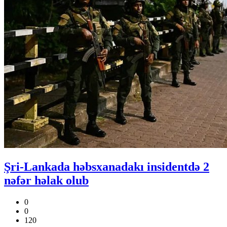
Şri-Lankada həbsxanadakı insidentdə 2
nəfər həlak olub
0
0
120