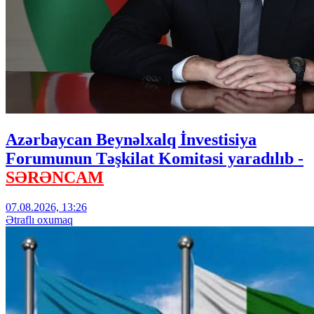
Azərbaycan Beynəlxalq İnvestisiya
Forumunun Təşkilat Komitəsi yaradılıb -
SƏRƏNCAM
07.08.2026, 13:26
Ətraflı oxumaq