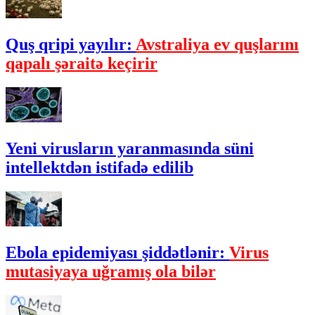
Quş qripi yayılır:
Avstraliya ev quşlarını
qapalı şəraitə keçirir
Yeni virusların yaranmasında süni
intellektdən istifadə edilib
Ebola epidemiyası şiddətlənir:
Virus
mutasiyaya uğramış ola bilər