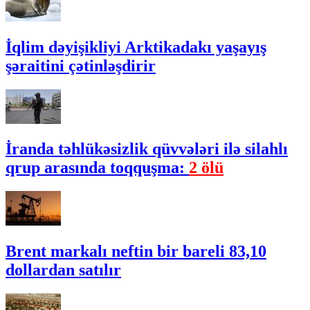
İqlim dəyişikliyi Arktikadakı yaşayış
şəraitini çətinləşdirir
İranda təhlükəsizlik qüvvələri ilə silahlı
qrup arasında toqquşma:
2 ölü
Brent markalı neftin bir bareli 83,10
dollardan satılır