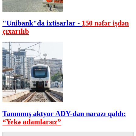
"Unibank"da ixtisarlar -
150 nəfər işdən
çıxarılıb
Tanınmış aktyor ADY-dan narazı qaldı:
“Yekə adamlarsız”