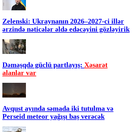
Zelenski: Ukraynanın 2026–2027-ci illər
ərzində nəticələr əldə edəcəyini gözləyirik
Dəməşqdə güclü partlayış:
Xəsarət
alanlar var
Avqust ayında səmada iki tutulma və
Perseid meteor yağışı baş verəcək