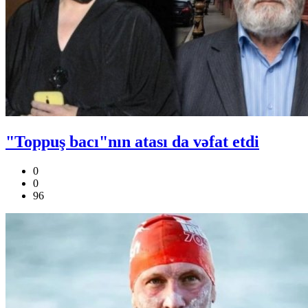
"Toppuş bacı"nın atası da vəfat etdi
0
0
96