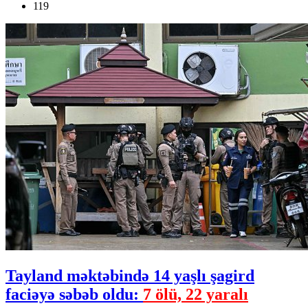
119
Tayland məktəbində 14 yaşlı şagird
faciəyə səbəb oldu:
7 ölü, 22 yaralı