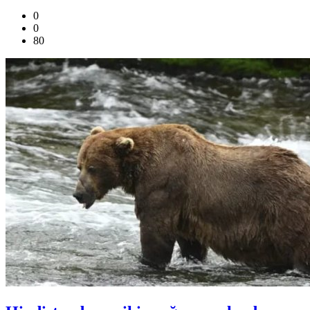
0
0
80