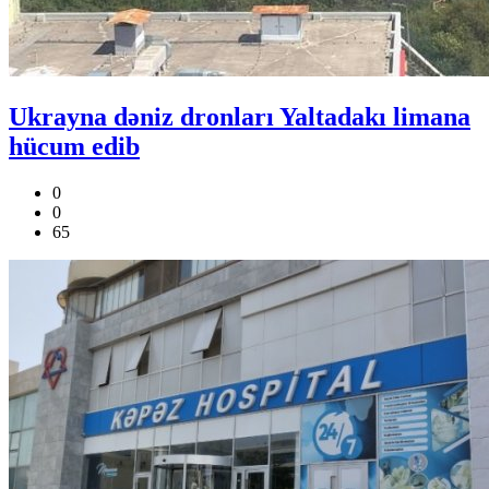
Ukrayna dəniz dronları Yaltadakı limana
hücum edib
0
0
65